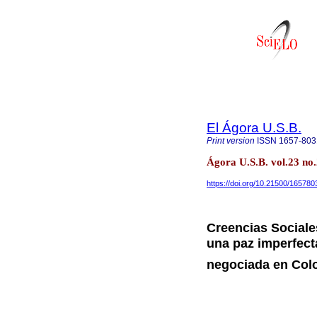
El Ágora U.S.B.
Print version
ISSN
1657-803
Ágora U.S.B. vol.23 no
https://doi.org/10.21500/16578
Creencias Sociale
una paz imperfect
negociada en Col