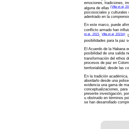
emociones, tradiciones, ima
(Villa et al, 2
alguna de ellas
psicosociales y culturales
adentrado en la comprensi
En este marco, puede afirm
conflicto armado han influ
et al., 2021
Villa et al, 2021b)
;
. 
posibilidades para la paz 
El Acuerdo de la Habana en
posibilidad de una salida n
transformación del ethos de
procesos de paz en Colombi
territorialidad, desde las
En la tradición académica,
abordarlo desde una polise
evidencia una gama de mat
conceptualizaciones, para 
presente investigación, por
u obstruido en términos ps
se han desarrollado compre