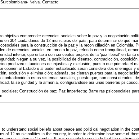
 Surcolombiana- Neiva. Contacto:
mo objetivo comprender creencias sociales sobre la paz y la negociación polít
no en 304 ciuda danos de 12 municipios del país, para determinar de qué man
icosociales para la construcción de la paz y la recon ciliación en Colombia. 
leo de creencias sociales en torno a la paz, referida como tranquilidad, armon
enidad interior, que enlaza con conceptos propios de la ‘paz liberal’ en tanto 
uridad; niegan a su vez, la posibilidad de disenso, contradicción, oposición,
ido produzca situaciones de injusticia y exclusión, puesto que primaría el ma
se oponen al Estado o al poder establecido serán considera dos enemigos y s
ión, exclusión y elimina ción; además, se cierran puertas para la negociación
contradicción a estos sistemas sociales, puesto que, son consi derados ‘de
uilidad, la se guridad y la armonía, configurándose así unas barreras psicosoci
 sociales; Construcción de paz; Paz imperfecta; Barre ras psicosociales par
do
is to understand social beliefs about peace and politi cal negotiation in the co
ens of 12 municipalities in the country, in order to determine how some of the
and reconciliation in Colombia. It was possible to conclude that the participant