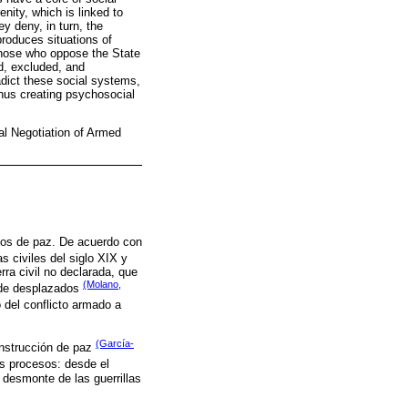
enity, which is linked to
ey deny, in turn, the
produces situations of
 those who oppose the State
ed, excluded, and
adict these social systems,
 thus creating psychosocial
al Negotiation of Armed
ados de paz. De acuerdo con
 civiles del siglo XIX y
rra civil no declarada, que
(Molano,
 de desplazados
o del conflicto armado a
(García-
onstrucción de paz
es procesos: desde el
 desmonte de las guerrillas