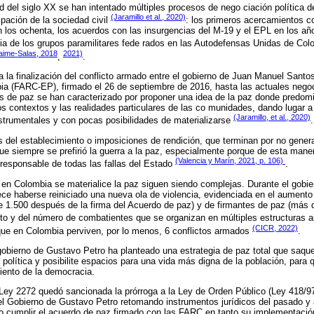
d del siglo XX se han intentado múltiples procesos de nego ciación política d
(Jaramillo et al., 2020)
ipación de la sociedad civil
: los primeros acercamientos c
n los ochenta, los acuerdos con las insurgencias del M-19 y el EPL en los añ
cia de los grupos paramilitares fede rados en las Autodefensas Unidas de C
aime-Salas, 2018
2021)
,
.
a la finalización del conflicto armado entre el gobierno de Juan Manuel Sant
ia (FARC-EP), firmado el 26 de septiembre de 2016, hasta las actuales nego
s de paz se han caracterizado por proponer una idea de la paz donde predomi
os contextos y las realidades particulares de las co munidades, dando lugar a
(Jaramillo, et al., 2020)
strumentales y con pocas posibilidades de materializarse
del establecimiento o imposiciones de rendición, que terminan por no gener
ue siempre se prefirió la guerra a la paz, especialmente porque de esta mane
(Valencia y Marín, 2021, p. 106)
 responsable de todas las fallas del Estado
.
 en Colombia se materialice la paz siguen siendo complejas. Durante el gobi
ece haberse reiniciado una nueva ola de violencia, evidenciada en el aumento 
e 1.500 después de la firma del Acuerdo de paz) y de firmantes de paz (más
nto y del número de combatientes que se organizan en múltiples estructuras
(CICR, 2022)
que en Colombia perviven, por lo menos, 6 conflictos armados
.
 gobierno de Gustavo Petro ha planteado una estrategia de paz total que saque
la política y posibilite espacios para una vida más digna de la población, para
miento de la democracia.
 Ley 2272 quedó sancionada la prórroga a la Ley de Orden Público (Ley 418/9
 el Gobierno de Gustavo Petro retomando instrumentos jurídicos del pasado y
o cumplir el acuerdo de paz firmado con las FARC en tanto su implementación