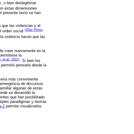
z, o bien deslegitimar
con estas dimensiones
el presente texto se han
que las violencias y el
(Díaz-Pérez,
l orden social
 la violencia hacen que las
 de creer nuevamente en la
permitiese la
, et al., 2021)
. Si bien los
permitió pensarla desde la
 sería más conveniente
a emergencia de discursos
rrollar algunas de estas
onde se desarrolló la
rentes que han posibilitado
tiples paradigmas y teorías
a 1
permite visualizarlos.