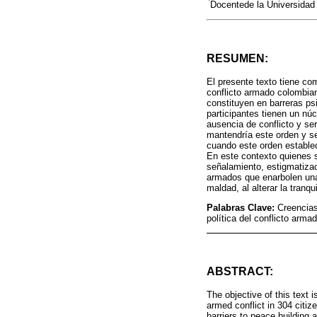
Docentede la Universidad
RESUMEN:
El presente texto tiene co
conflicto armado colombia
constituyen en barreras ps
participantes tienen un núc
ausencia de conflicto y ser
mantendría este orden y seg
cuando este orden establec
En este contexto quienes 
señalamiento, estigmatizac
armados que enarbolen una 
maldad, al alterar la tranq
Palabras Clave:
Creencias
política del conflicto arma
ABSTRACT:
The objective of this text 
armed conflict in 304 citiz
barriers to peace building 