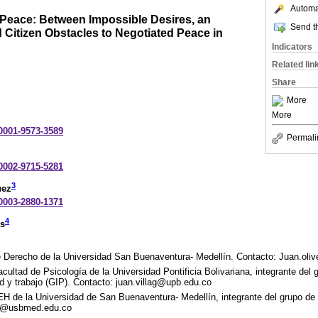
Automat
t Peace: Between Impossible Desires, an
Send th
 Citizen Obstacles to Negotiated Peace in
Indicators
Related lin
Share
More
More
-0001-9573-3589
Permali
-0002-9715-5281
3
uez
-0003-2880-1371
4
as
e Derecho de la Universidad San Buenaventura- Medellín. Contacto: Juan.ol
ultad de Psicología de la Universidad Pontificia Bolivariana, integrante del 
ad y trabajo (GIP). Contacto: juan.villag@upb.edu.co
H de la Universidad de San Buenaventura- Medellín, integrante del grupo de
ty@usbmed.edu.co