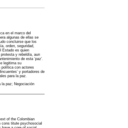
ica en el marco del
era algunas de ellas se
Pudo concluirse que los
ía, orden, seguridad,
el Estado es quien
 protesta y rebeldía, aun
ntenimiento de esta ‘paz’.
e legitima su
 política con actores
lincuentes’ y portadores de
ales para la paz.
a la paz; Negociación
ntext of the Colombian
m cons titute psychosocial
s have a core of social