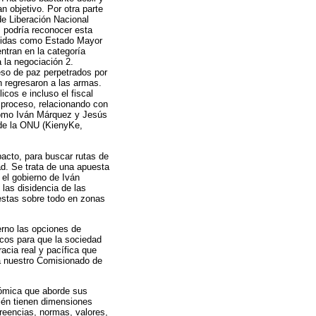
n objetivo. Por otra parte
de Liberación Nacional
s podría reconocer esta
nocidas como Estado Mayor
ntran en la categoría
 la negociación 2.
eso de paz perpetrados por
n regresaron a las armas.
cos e incluso el fiscal
l proceso, relacionando con
 como Iván Márquez y Jesús
 de la ONU (KienyKe,
pacto, para buscar rutas de
ad. Se trata de una apuesta
 el gobierno de Iván
 las disidencia de las
 estas sobre todo en zonas
erno las opciones de
cos para que la sociedad
acia real y pacífica que
 a nuestro Comisionado de
nómica que aborde sus
bién tienen dimensiones
creencias, normas, valores,