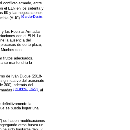
el conflicto armado, entre
on el ELN en los setenta y
os 90 y las negociaciones
(García-Durán,
olombia (AUC)
os y las Fuerzas Armadas
ciaciones con el ELN. La
ne la ausencia del
 procesos de corto plazo,
. Muchos son
ar frutos adecuados.
ra se mantendría la
erno de Iván Duque (2018-
significativo del asesinato
 de 300), además del
(INDEPAZ, 2022)
 armadas
, al
 definitivamente la
 que se pueda lograr una
7) se hacen modificaciones
 agregando otros busca un
 ha sido bastante débil y