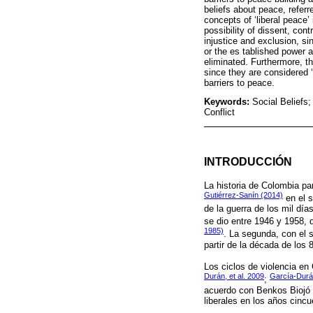
beliefs about peace, referre
concepts of ‘liberal peace’
possibility of dissent, con
injustice and exclusion, s
or the es tablished power 
eliminated. Furthermore, t
since they are considered ‘
barriers to peace.
Keywords:
Social Beliefs
Conflict
INTRODUCCIÓN
La historia de Colombia pa
Gutiérrez-Sanín (2014)
en el s
de la guerra de los mil día
se dio entre 1946 y 1958,
1985)
. La segunda, con el s
partir de la década de los 
Los ciclos de violencia e
Durán, et al. 2009
García-Durá
;
acuerdo con Benkos Biojó e
liberales en los años cincu