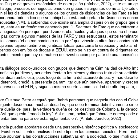
rno Duque de graves escándalos de co rrupción (Infobae, 2022), este es un gra
 diálogo, procesos de negociaciones con grupos insurgentes como al Ejército 
ón si las disidencias o algunos de los grupos de disidencias de las Farc se le
por ahora todo indica que se cobija bajo esta categoría a la Disidencias co
uetalia (NM), a sabiendas que existe una amplia dispersión de grupos que e
 que, esta es un fenómeno generado por: 1. Sectores de Farc que no entraron a
a negociación pero que, por diversos obstáculos y ataques que sufrió el proc
a paz contra algunos mandos de las FARC y sus estructuras, estos terminaro
o llamado “el entrampamiento de la paz” que vincula a altos funcionarios públi
uienes tejieron urdimbres jurídicas falsas para cerrarle espacios y asfixiar e
rigentes con envíos de drogas a EEUU, esto se hizo en contra de dirigentes
contecimiento que hoy es materia de investigación por parte de una comisión
ilita diálogos socio-jurídicos con grupos que denomina Criminalidad de Alto Im
eficios jurídicos y acuerdos frente a los bienes y dineros fruto de su activid
os dirán ambiciosa, pues luego de la firma del acuerdo de paz y más durante
deterioró, creció la presencia pa ramilitar que aún pervive, aparecen y crecen
 presencia el ELN, y sigue la misma suerte la criminalidad de alto Impacto,
nte Gustavo Petro aseguró que: “habrá personas que negocia rán con el Gobi
urgente desde hace muchas décadas, que debe terminar definitivamente sin e
a dueña del país, la verdadera dueña de los destinos de Colombia, la democr
Así que queda firmada la ley”. Así mismo, aclaró que “ahora le corresponde
ntar bue na parte de esta reglamentación”. (Ámbito Jurídico, 2022)
olencia pueden abordarse desde una perspectiva histórico-política y socioeco
 Existen suficientes análisis de este tipo en las ciencias sociales. Pero tam
 que apuntan a las construcciones subjetivas en la sociedad, lo que impli ca 