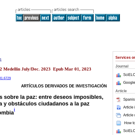
Services 
1
Journal
.2 Medellin July/Dec. 2023 Epub Mar 01, 2023
SciELO
031.6729
Google
ARTÍCULOS DERIVADOS DE INVESTIGACIÓN
Article
s sobre la paz: entre deseos imposibles,
Spanis
a y obstáculos ciudadanos a la paz
Article
i
ombia
Article
How to 
SciELO