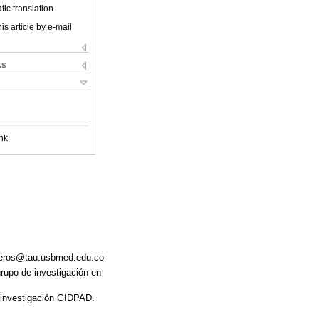
ic translation
is article by e-mail
ks
nk
iveros@tau.usbmed.edu.co
grupo de investigación en
 investigación GIDPAD.