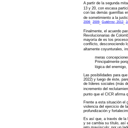
A partir de la segunda mita
13 y 20, con escasa partic
con las demás guerrillas e
de sometimiento a la justi
2006
2009
Gutiérrez, 2012
J
,
;
;
Finalmente, el acuerdo par
Revolucionarias de Colomb
mayoría de es tos proceso
conflicto, desconociendo l
altamente coyunturales, in
meras concepciones 
Principalmente porq
lógica del enemigo,
Las posibilidades para que
2022) y luego de éste, par
de líderes sociales (más d
incremento del reclutamie
punto que el CICR afirma 
Frente a esta situación el
violencia del ejercicio de 
profundización y fortaleci
Es así que, a través de la
y se cambia su título, así
reto mayúsculo: por un lad