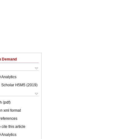
on Demand
 Analytics
 Scholar H5M5 (
2019
)
h (pdf)
 in xml format
 references
cite this article
 Analytics