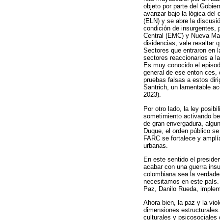
objeto por parte del Gobie
avanzar bajo la lógica del
(ELN) y se abre la discusi
condición de insurgentes, 
Central (EMC) y Nueva Marq
disidencias, vale resaltar
Sectores que entraron en l
sectores reaccionarios a l
Es muy conocido el episodi
general de ese enton ces, q
pruebas falsas a estos di
Santrich, un lamentable a
2023).
Por otro lado, la ley posib
sometimiento activando ben
de gran envergadura, algun
Duque, el orden público se 
FARC se fortalece y amplía
urbanas.
En este sentido el preside
acabar con una guerra ins
colombiana sea la verdader
necesitamos en este país. 
Paz, Danilo Rueda, impleme
Ahora bien, la paz y la vi
dimensiones estructurales.
culturales y psicosociales