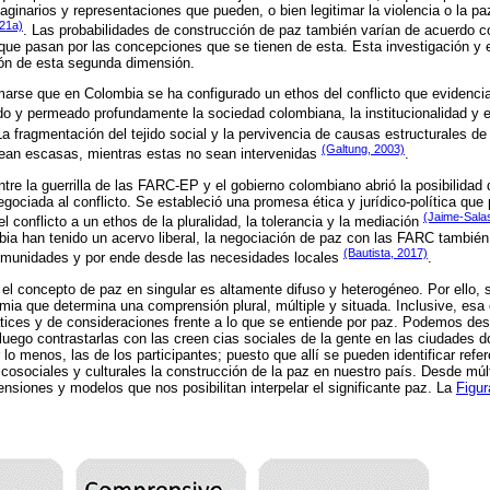
ginarios y representaciones que pueden, o bien legitimar la violencia o la pa
021a)
. Las probabilidades de construcción de paz también varían de acuerdo 
 que pasan por las concepciones que se tienen de esta. Esta investigación y 
ón de esta segunda dimensión.
arse que en Colombia se ha configurado un ethos del conflicto que evidencia 
ido y permeado profundamente la sociedad colombiana, la institucionalidad y e
La fragmentación del tejido social y la pervivencia de causas estructurales de
(Galtung, 2003)
sean escasas, mientras estas no sean intervenidas
.
tre la guerrilla de las FARC-EP y el gobierno colombiano abrió la posibilidad
egociada al conflicto. Se estableció una promesa ética y jurídico-política que 
(Jaime-Salas
l conflicto a un ethos de la pluralidad, la tolerancia y la mediación
a han tenido un acervo liberal, la negociación de paz con las FARC también 
(Bautista, 2017)
 comunidades y por ende desde las necesidades locales
.
 el concepto de paz en singular es altamente difuso y heterogéneo. Por ello,
mia que determina una comprensión plural, múltiple y situada. Inclusive, es
ices y de consideraciones frente a lo que se entiende por paz. Podemos desa
luego contrastarlas con las creen cias sociales de la gente en las ciudades d
 lo menos, las de los participantes; puesto que allí se pueden identificar refe
icosociales y culturales la construcción de la paz en nuestro país. Desde múl
nsiones y modelos que nos posibilitan interpelar el significante paz. La
Figur