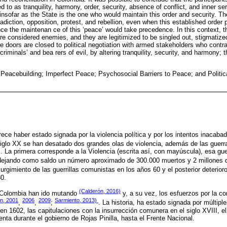
d to as tranquility, harmony, order, security, absence of conflict, and inner ser
 insofar as the State is the one who would maintain this order and security. Th
tradiction, opposition, protest, and rebellion, even when this established order 
ince the maintenan ce of this ‘peace’ would take precedence. In this context,
are considered enemies, and they are legitimized to be singled out, stigmatiz
he doors are closed to political negotiation with armed stakeholders who contr
criminals’ and bea rers of evil, by altering tranquility, security, and harmony;
; Peacebuilding; Imperfect Peace; Psychosocial Barriers to Peace; and Politic
rece haber estado signada por la violencia política y por los intentos inacab
iglo XX se han desatado dos grandes olas de violencia, además de las guerras
s. La primera corresponde a la Violencia (escrita así, con mayúscula), esa gue
 dejando como saldo un número aproximado de 300.000 muertos y 2 millones
urgimiento de las guerrillas comunistas en los años 60 y el posterior deterior
80.
(Calderón, 2016)
n Colombia han ido mutando
y, a su vez, los esfuerzos por la c
n, 2001
2006
2009
Sarmiento, 2013)
,
,
;
. La historia, ha estado signada por múltipl
n 1602, las capitulaciones con la insurrección comunera en el siglo XVIII, el
enta durante el gobierno de Rojas Pinilla, hasta el Frente Nacional.