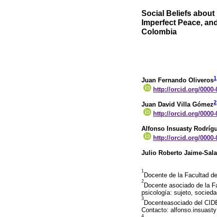
Social Beliefs abou
Imperfect Peace, and
Colombia
1
Juan Fernando Oliveros
http://orcid.org/0000
2
Juan David Villa Gómez
http://orcid.org/0000
Alfonso Insuasty Rodríg
http://orcid.org/0000
Julio Roberto Jaime-Sal
1
Docente de la Facultad d
2
Docente asociado de la Fac
psicología: sujeto, socied
3
Docenteasociado del CIDE
Contacto: alfonso.insuas
4