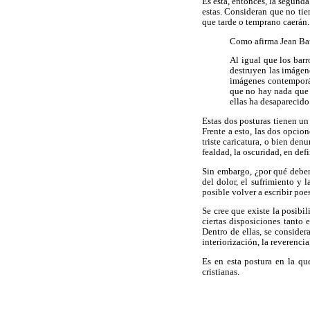
Es esta, entonces, la segunda
estas. Consideran que no tie
que tarde o temprano caerán.
Como afirma Jean Bau
Al igual que los bar
destruyen las imágen
imágenes contemporáne
que no hay nada que 
ellas ha desaparecido
Estas dos posturas tienen un
Frente a esto, las dos opcio
triste caricatura, o bien den
fealdad, la oscuridad, en defi
Sin embargo, ¿por qué debem
del dolor, el sufrimiento y
posible volver a escribir poe
Se cree que existe la posibil
ciertas disposiciones tanto 
Dentro de ellas, se consider
interiorización, la reverencia
Es en esta postura en la qu
cristianas.