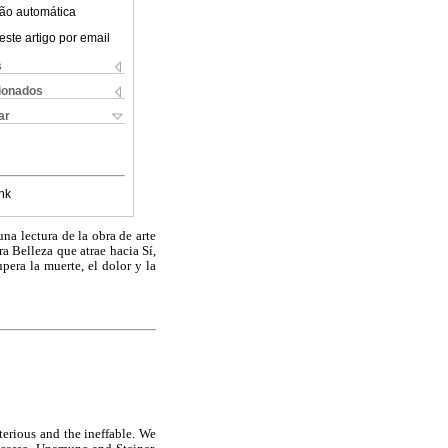
ão automática
este artigo por email
s
cionados
ar
nk
una lectura de la obra de arte
ra Belleza que atrae hacia Sí,
era la muerte, el dolor y la
terious and the ineffable. We