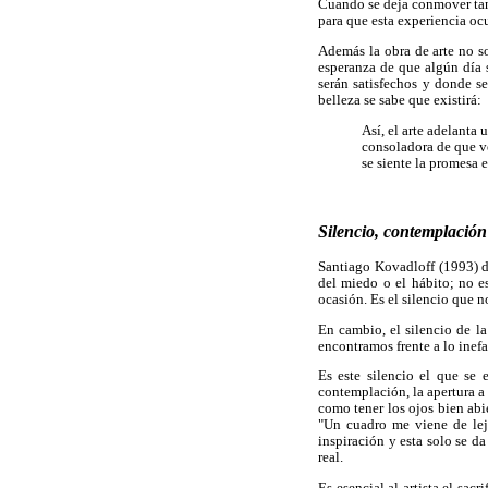
Cuando se deja conmover tant
para que esta experiencia ocu
Además la obra de arte no so
esperanza de que algún día 
serán satisfechos y donde s
belleza se sabe que existirá:
Así, el arte adelanta
consoladora de que ve
se siente la promesa 
Silencio, contemplación 
Santiago Kovadloff (1993) dis
del miedo o el hábito; no e
ocasión. Es el silencio que n
En cambio, el silencio de la
encontramos frente a lo inefa
Es este silencio el que se 
contemplación, la apertura a 
como tener los ojos bien abi
"Un cuadro me viene de lejo
inspiración y esta solo se da
real.
Es esencial al artista el sa