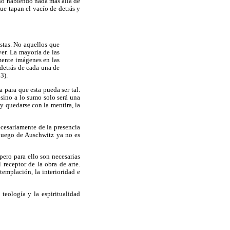
, no habiendo nada más allá de
ue tapan el vacío de detrás y
stas. No aquellos que
er. La mayoría de las
lmente imágenes en las
detrás de cada una de
3).
 para que esta pueda ser tal.
 sino a lo sumo solo será una
 y quedarse con la mentira, la
cesariamente de la presencia
 luego de Auschwitz ya no es
 pero para ello son necesarias
 receptor de la obra de arte.
templación, la interioridad e
teología y la espiritualidad