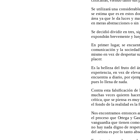
criticarlas, viendo tanto sus
Se utilizará una considerable
se estima que es en estos don
área ya que le da luces y ma
en meras abstracciones o sin 
Se decidió dividir en tres, s
expondrán brevemente y luego,
En primer lugar, se encuen
comunicación y la sociedad e
mismo en vez de despertar su
placer.
Es la belleza del fruto del 
experiencia, en vez de eleva
encuentra a diario, por ejem
pues lo llena de nada.
Contra esta falsificación de
muchas veces quieren hacer
crítica, que se piensa es muy
el fondo de la realidad es la 
Nos encontramos entonces ant
el proceso que Ortega y Ga
vanguardia que tienen como ba
no hay nada digno de respeto 
del artista es por lo tanto abs