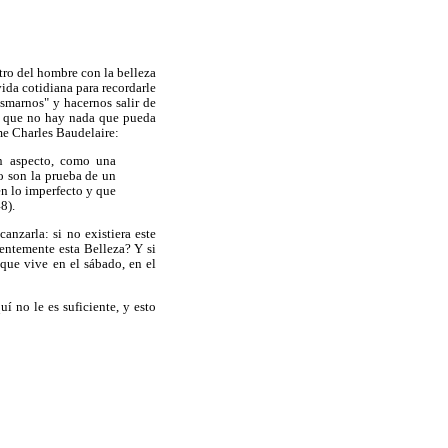
tro del hombre con la belleza
ida cotidiana para recordarle
asmarnos" y hacernos salir de
s que no hay nada que pueda
rme Charles Baudelaire:
un aspecto, como una
no son la prueba de un
en lo imperfecto y que
8).
anzarla: si no existiera este
ientemente esta Belleza? Y si
que vive en el sábado, en el
í no le es suficiente, y esto