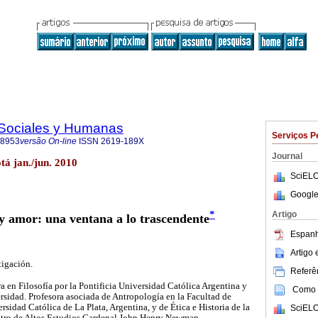
s Sociales y Humanas
Serviços P
-8953
versão On-line
ISSN
2619-189X
Journal
tá jan./jun. 2010
SciELO
Google
*
Artigo
 y amor: una ventana a lo trascendente
Espanh
Artigo
tigación.
Referên
 en Filosofía por la Pontificia Universidad Católica Argentina y
Como c
rsidad. Profesora asociada de Antropología en la Facultad de
rsidad Católica de La Plata, Argentina, y de Ética e Historia de la
SciELO
ntro de Altos Estudios Cardenal John Henry Newman.