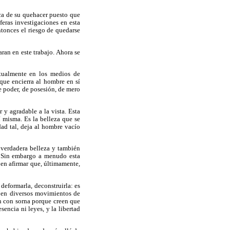
erca de su quehacer puesto que
íferas investigaciones en esta
ntonces el riesgo de quedarse
aran en este trabajo. Ahora se
ctualmente en los medios de
 que encierra al hombre en sí
e poder, de posesión, de mero
 y agradable a la vista. Esta
í misma. Es la belleza que se
dad tal, deja al hombre vacío
a verdadera belleza y también
. Sin embargo a menudo esta
e en afirmar que, últimamente,
deformarla, deconstruirla: es
 en diversos movimientos de
tan con sorna porque creen que
sencia ni leyes, y la libertad