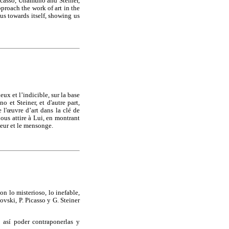
 Picasso, Unamuno and Steiner,
proach the work of art in the
us towards itself, showing us
ux et l’indicible, sur la base
 et Steiner, et d'autre part,
 l'œuvre d’art dans la clé de
nous attire à Lui, en montrant
leur et le mensonge.
n lo misterioso, lo inefable,
ovski, P. Picasso y G. Steiner
 así poder contraponerlas y