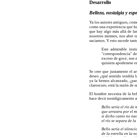
Desarrollo
Belleza, nostalgia y esp
Ya los autores antiguos, com
como una experiencia que hac
que hay algo más allá de las
nosotros mismos, nos abre 
saciarnos. Y esto sucede tant
Este admirable inst
"correspondencia" del
exceso de goce; son m
quisiera apoderarse e
Se cree que justamente el ar
deseo ¿qué sentido tendría l
ya la hemos alcanzado, ¿par
claroscuro, está la razón de se
El hombre necesita de la bel
hace decir nostálgicamente a
Bello sería el río de 
que arrastra por el m
si dicho canto no na
el río se separa de la
Bello sería el silenci
de la estrella en la n