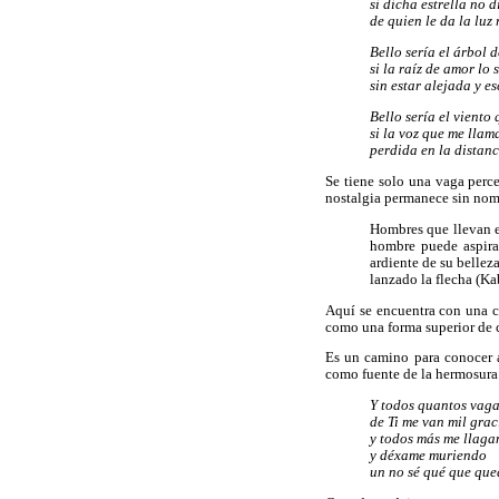
si dicha estrella no d
de quien le da la luz
Bello sería el árbol 
si la raíz de amor lo 
sin estar alejada y e
Bello sería el vient
si la voz que me llam
perdida en la distanc
Se tiene solo una vaga perc
nostalgia permanece sin nomb
Hombres que llevan e
hombre puede aspira
ardiente de su bellez
lanzado la flecha (Ka
Aquí se encuentra con una co
como una forma superior de c
Es un camino para conocer a
como fuente de la hermosura.
Y todos quantos vag
de Ti me van mil grac
y todos más me llaga
y déxame muriendo
un no sé qué que qu