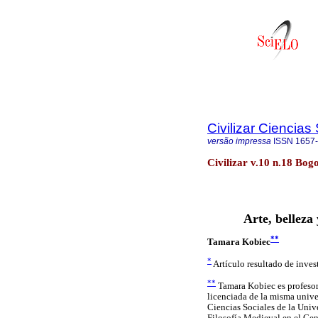
Civilizar Ciencia
versão impressa
ISSN
1657
Civilizar v.10 n.18 Bogo
Arte, belleza
**
Tamara Kobiec
*
Artículo resultado de inves
**
Tamara Kobiec es profesora
licenciada de la misma unive
Ciencias Sociales de la Unive
Filosofía Medieval en el Ce