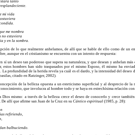
istara tanto
 resplandeciente.
de mi vida
sostuviera
scondida.
o que me nombra
a no estuviera
ia y en la sombra.
epción de lo que realmente anhelamos, de allí que se hable de ello como de un en
re, aunque en el cristianismo se encuentra con un intento de respuesta:
n sí un deseo tan poderoso que supera su naturaleza, y que desean y anhelan más d
r, estos hombres han sido traspasados por el mismo Esposo, él mismo ha enviad
a. La profundidad de la herida revela ya cuál es el dardo, y la intensidad del deseo 
basilas, citado en Ratzinger, 2002).
ncepción de la belleza opuesta a un esteticismo superficial y al desprecio de la
onocimiento, que involucra al hombre todo y se haya en estrechísima relación con 
 Dios mismo: a través de la belleza crece el deseo de conocerlo y crece también 
 De allí que afirme san Juan de la Cruz en su
Cántico espiritual
(1985, p. 28):
an
ias refiriendo,
n,
edan balbuciendo.