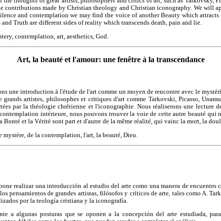
n the thoughts of great artists, philosophers and critics of art, such as Tarkovsky,
he contributions made by Christian theology and Christian iconography. We will ap
ilence and contemplation we may find the voice of another Beauty which attracts 
nd Truth are different sides of reality which transcends death, pain and lie.
tery, contemplation, art, aesthetics, God.
Art, la beauté et l'amour: une fenêtre à la transcendance
ns une introduction à l'étude de l'art comme un moyen de rencontre avec le mystérie
e grands artistes, philosophes et critiques d'art comme Tarkovski, Picasso, Unamuno
tées par la théologie chrétienne et l'iconographie. Nous réaliserons une lecture de
la contemplation intérieure, nous pouvons trouver la voie de cette autre beauté qui 
Bonté et la Vérité sont part et d'autre de la même réalité, qui vainc la mort, la dou
 mystère, de la contemplation, l'art, la beauté, Dieu.
opone realizar una introducción al estudio del arte como una manera de encuentro co
os pensamientos de grandes artistas, filósofos y críticos de arte, tales como A. Tark
alizados por la teología cristiana y la iconografía.
nte a algunas posturas que se oponen a la concepción del arte estudiada, para