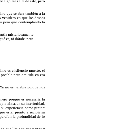
e algo más allá de esto, pero
sino que se abra también a la
o venidero en que los deseos
quí pero que contemplando la
rantía misteriosamente
qué es, ni dónde, pero
timo es el silencio muerto, el
 posible pero omitida en esa
. Ya no es palabra porque nos
imero porque es necesaria la
opia alma, en su interioridad,
e su experiencia como pintor:
ue estar pronto a recibir su
 percibir la profundidad de lo
 don que lleva en sus manos y