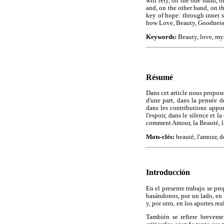
will rely, on the one hand, o
and, on the other hand, on t
key of hope: through inner s
how Love, Beauty, Goodness a
Keywords:
Beauty, love, mys
Résumé
Dans cet article nous proposo
d'une part, dans la pensée d
dans les contributions appor
l'espoir, dans le silence et 
comment Amour, la Beauté, la 
Mots-clés:
beauté, l'amour, de
Introducción
En el presente trabajo se pr
basándonos, por un lado, en l
y, por otro, en los aportes re
También se refiere breveme