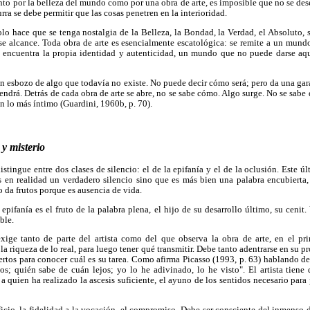
o por la belleza del mundo como por una obra de arte, es imposible que no se dese
rra se debe permitir que las cosas penetren en la interioridad.
lo hace que se tenga nostalgia de la Belleza, la Bondad, la Verdad, el Absoluto, 
se alcance. Toda obra de arte es esencialmente escatológica: se remite a un mund
e encuentra la propia identidad y autenticidad, un mundo que no puede darse a
 un esbozo de algo que todavía no existe. No puede decir cómo será; pero da una ga
ndrá. Detrás de cada obra de arte se abre, no se sabe cómo. Algo surge. No se sabe 
en lo más íntimo (Guardini, 1960b, p. 70).
y misterio
tingue entre dos clases de silencio: el de la epifanía y el de la oclusión. Este úl
s en realidad un verdadero silencio sino que es más bien una palabra encubierta,
o da frutos porque es ausencia de vida.
 epifanía es el fruto de la palabra plena, el hijo de su desarrollo último, su cenit
ble.
exige tanto de parte del artista como del que observa la obra de arte, en el pr
la riqueza de lo real, para luego tener qué transmitir. Debe tanto adentrarse en su pr
ertos para conocer cuál es su tarea. Como afirma Picasso (1993, p. 63) hablando d
s; quién sabe de cuán lejos; yo lo he adivinado, lo he visto". El artista tiene q
 a quien ha realizado la ascesis suficiente, el ayuno de los sentidos necesario para
crificio, la fidelidad a la vocación, el compromiso. Debe ser consciente del inmenso