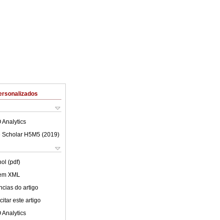
ersonalizados
 Analytics
 Scholar H5M5 (
2019
)
ol (pdf)
 em XML
cias do artigo
itar este artigo
 Analytics