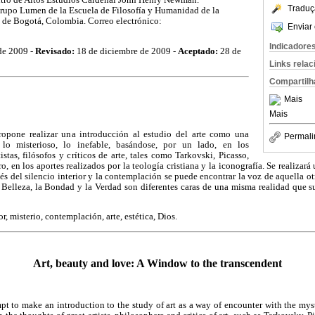
Traduç
Grupo Lumen de la Escuela de Filosofía y Humanidad de la
 de Bogotá, Colombia. Correo electrónico:
Enviar 
Indicadore
de 2009 -
Revisado:
18 de diciembre de 2009 -
Aceptado:
28 de
Links rela
Compartilh
Mais
Mais
propone realizar una introducción al estudio del arte como una
Permali
o misterioso, lo inefable, basándose, por un lado, en los
stas, filósofos y críticos de arte, tales como Tarkovski, Picasso,
, en los aportes realizados por la teología cristiana y la iconografía. Se realizará 
és del silencio interior y la contemplación se puede encontrar la voz de aquella ot
Belleza, la Bondad y la Verdad son diferentes caras de una misma realidad que sup
r, misterio, contemplación, arte, estética, Dios.
Art, beauty and love: A Window to the transcendent
pt to make an introduction to the study of art as a way of encounter with the mys