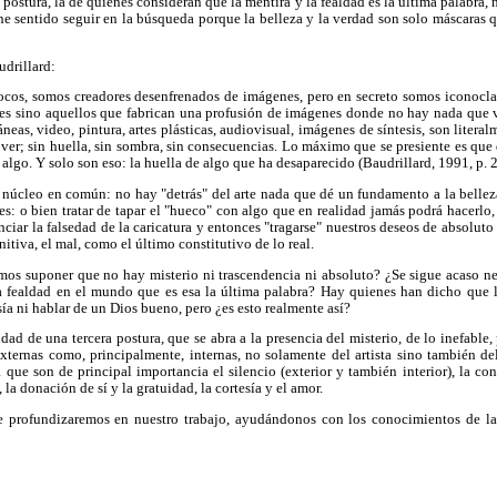
 postura, la de quienes consideran que la mentira y la fealdad es la última palabra
ne sentido seguir en la búsqueda porque la belleza y la verdad son solo máscaras q
drillard:
rocos, somos creadores desenfrenados de imágenes, pero en secreto somos iconocla
es sino aquellos que fabrican una profusión de imágenes donde no hay nada que v
as, video, pintura, artes plásticas, audiovisual, imágenes de síntesis, son litera
ver; sin huella, sin sombra, sin consecuencias. Lo máximo que se presiente es que 
 algo. Y solo son eso: la huella de algo que ha desaparecido (Baudrillard, 1991, p. 2
 núcleo en común: no hay "detrás" del arte nada que dé un fundamento a la belleza
nes: o bien tratar de tapar el "hueco" con algo que en realidad jamás podrá hacerlo,
unciar la falsedad de la caricatura y entonces "tragarse" nuestros deseos de absoluto
nitiva, el mal, como el último constitutivo de lo real.
os suponer que no hay misterio ni trascendencia ni absoluto? ¿Se sigue acaso ne
 la fealdad en el mundo que es esa la última palabra? Hay quienes han dicho que
sía ni hablar de un Dios bueno, pero ¿es esto realmente así?
idad de una tercera postura, que se abra a la presencia del misterio, de lo inefable,
externas como, principalmente, internas, no solamente del artista sino también del
a que son de principal importancia el silencio (exterior y también interior), la con
, la donación de sí y la gratuidad, la cortesía y el amor.
e profundizaremos en nuestro trabajo, ayudándonos con los conocimientos de la 