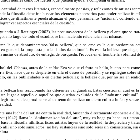
 puntos débiles como los fuertes, que pueden ayudar a completar el análisis.
 cantidad de textos literarios, especialmente poesías, y reflexiones de artistas ac
de la filosofía debe ir a buscar los elementos necesarios para poder realizar fruct
tices que difícilmente pueda alcanzar el puro pensamiento "racional", corriendo e
lograr ver aspectos esenciales de la cuestión.
iguiendo a J. Ratzinger (2002), las posturas acerca de la belleza y el arte que se trat
 a lo largo de todo el estudio, se iran haciendo referencia a las mismas.
tran la que denominaremos 'falsa belleza', que se cree es la que predomina a
n general, la propuesta por la "industria cultural". Es esta la belleza que ciega,
s ansias de absoluto, de entrega, de búsqueda. Provoca en el hombre la voluntad d
árbol del
Génesis,
antes de la caída: Eva ve que el fruto es bello, bueno para comer
r a Eva, hace que se despierte en ella el deseo de posesión y se repliegue sobre s
plo, en las publicidades o en ciertas películas; la belleza que, por no ser en reali
 la belleza han reaccionado las diferentes vanguardias. Estas cuestionan cuál es l
 un lugar a aquello o aquellos que quedan excluidos de la "industria cultural"
 legítima, suele aproximarse al extremo de realizar un cierto culto a lo feo y se ca
fealdad.
e una lucha del artista contra la realidad, buscando directamente oponerse a ella, 
sset (1942) llama la "deshumanización del arte", muy en boga ya hace un tiempo
se la filosofía nihilista. Estos artistas huyen de la realidad, la desprecian y tra
allí sino solo simulacros; no hay sustancias sino solo seres sin consistencia, sin e
oluta.