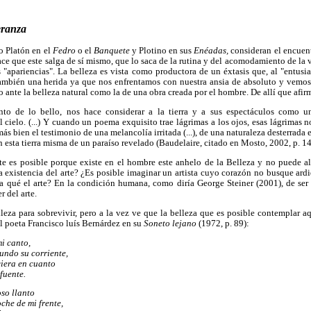
eranza
o Platón en el
Fedro
o el
Banquete
y Plotino en sus
Enéadas,
consideran el encuen
e que este salga de sí mismo, que lo saca de la rutina y del acomodamiento de la v
 "apariencias". La belleza es vista como productora de un éxtasis que, al "entusi
también una herida ya que nos enfrentamos con nuestra ansia de absoluto y vemo
o ante la belleza natural como la de una obra creada por el hombre. De allí que afi
into de lo bello, nos hace considerar a la tierra y a sus espectáculos como 
 cielo. (...) Y cuando un poema exquisito trae lágrimas a los ojos, esas lágrimas 
ás bien el testimonio de una melancolía irritada (...), de una naturaleza desterrada 
n esta tierra misma de un paraíso revelado (Baudelaire, citado en Mosto, 2002, p. 14
te es posible porque existe en el hombre este anhelo de la Belleza y no puede alc
a existencia del arte? ¿Es posible imaginar un artista cuyo corazón no busque ard
a qué el arte? En la condición humana, como diría George Steiner (2001), de ser 
r del arte.
leza para sobrevivir, pero a la vez ve que la belleza que es posible contemplar aqu
l poeta Francisco luís Bernárdez en su
Soneto lejano
(1972, p. 89):
mi canto,
undo su corriente,
ciera en cuanto
 fuente.
oso llanto
oche de mi frente,