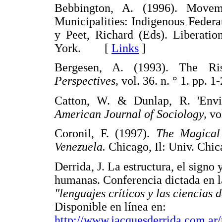
Bebbington, A. (1996). Movem
Municipalities: Indigenous Federa
y Peet, Richard (Eds). Liberati
York. [
Links
]
Bergesen, A. (1993). The R
Perspectives,
vol. 36. n. ° 1. pp
Catton, W. & Dunlap, R. 'Envi
American Journal of Sociology,
vo
Coronil, F. (1997).
The Magical
Venezuela.
Chicago, Il: Univ. C
Derrida, J. La estructura, el signo 
humanas. Conferencia dictada en l
"lenguajes críticos y las ciencias
Disponible en línea en:
http://www.jacquesderrida.com.ar/