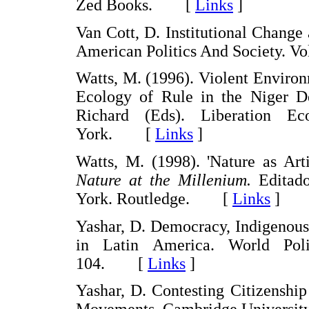
Zed Books. [
Links
]
Van Cott, D. Institutional Change
American Politics And Society. V
Watts, M. (1996). Violent Environ
Ecology of Rule in the Niger De
Richard (Eds). Liberation E
York. [
Links
]
Watts, M. (1998). 'Nature as Art
Nature at the Millenium.
Editad
York. Routledge. [
Links
]
Yashar, D. Democracy, Indigenous
in Latin America. World Poli
104. [
Links
]
Yashar, D. Contesting Citizenshi