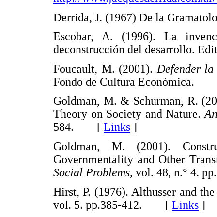
Derrida, J. (1967) De la Gramat
Escobar, A. (1996). La inven
deconstrucción del desarrollo. 
Foucault, M. (2001).
Defender la
Fondo de Cultura Económica.
Goldman, M. & Schurman, R. (200
Theory on Society and Nature.
An
584. [
Links
]
Goldman, M. (2001). Constru
Governmentality and Other Transn
Social Problems,
vol. 48, n.° 4.
Hirst, P. (1976). Althusser and th
vol. 5. pp.385-412. [
Links
]