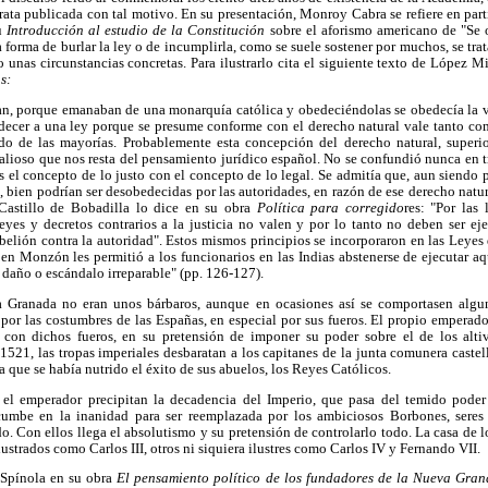
ata publicada con tal motivo. En su presentación, Monroy Cabra se refiere en parti
u
Introducción al estudio de la Constitución
sobre el aforismo americano de "Se
 forma de burlar la ley o de incumplirla, como se suele sostener por muchos, se tra
jo unas circunstancias concretas. Para ilustrarlo cita el siguiente texto de López 
s:
an, porque emanaban de una monarquía católica y obedeciéndolas se obedecía la v
edecer a una ley porque se presume conforme con el derecho natural vale tanto c
do de las mayorías. Probablemente esta concepción del derecho natural, superi
valioso que nos resta del pensamiento jurídico español. No se confundió nunca en t
s el concepto de lo justo con el concepto de lo legal. Se admitía que, aun siendo pe
, bien podrían ser desobedecidas por las autoridades, en razón de ese derecho nat
Castillo de Bobadilla lo dice en su obra
Política para corregido
res: "Por las
leyes y decretos contrarios a la justicia no valen y por lo tanto no deben ser eje
belión contra la autoridad". Estos mismos principios se incorporaron en las Leyes d
en Monzón les permitió a los funcionarios en las Indias abstenerse de ejecutar aq
daño o escándalo irreparable" (pp. 126-127).
 Granada no eran unos bárbaros, aunque en ocasiones así se comportasen algu
por las costumbres de las Españas, en especial por sus fueros. El propio emperad
 con dichos fueros, en su pretensión de imponer su poder sobre el de los alti
 1521, las tropas imperiales desbaratan a los capitanes de la junta comunera castel
la que se había nutrido el éxito de sus abuelos, los Reyes Católicos.
 el emperador precipitan la decadencia del Imperio, que pasa del temido poder 
cumbe en la inanidad para ser reemplazada por los ambiciosos Borbones, seres c
o. Con ellos llega el absolutismo y su pretensión de controlarlo todo. La casa de l
lustrados como Carlos III, otros ni siquiera ilustres como Carlos IV y Fernando VII.
 Spínola en su obra
El pensamiento político de los fundadores de la Nueva Gra