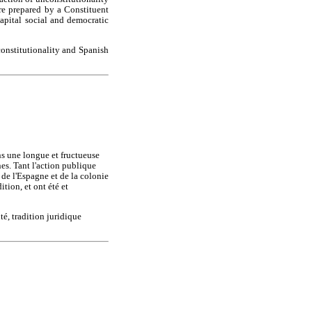
re prepared by a Constituent
apital social and democratic
constitutionality and Spanish
ns une longue et fructueuse
nes. Tant l'action publique
 de l'Espagne et de la colonie
ition, et ont été et
té, tradition juridique