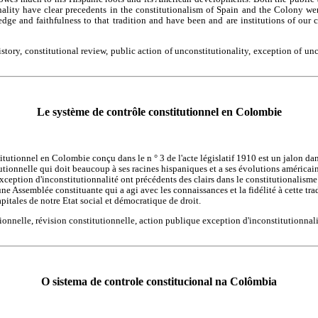
onality have clear precedents in the constitutionalism of Spain and the Colony we
ge and faithfulness to that tradition and have been and are institutions of our c
istory, constitutional review, public action of unconstitutionality, exception of un
Le système de contrôle constitutionnel en Colombie
tutionnel en Colombie conçu dans le n ° 3 de l'acte législatif 1910 est un jalon da
tutionnelle qui doit beaucoup à ses racines hispaniques et a ses évolutions américai
exception d'inconstitutionnalité ont précédents des clairs dans le constitutionalisme
une Assemblée constituante qui a agi avec les connaissances et la fidélité à cette trad
pitales de notre Etat social et démocratique de droit.
tionnelle, révision constitutionnelle, action publique exception d'inconstitutionnali
O sistema de controle constitucional na Colômbia