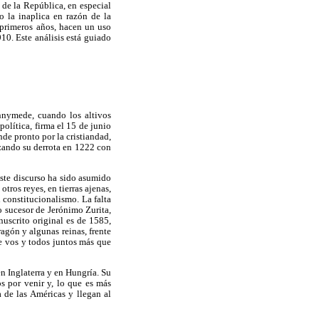
 de la República, en especial
o la inaplica en razón de la
 primeros años, hacen un uso
10. Este análisis está guiado
unnymede, cuando los altivos
política, firma el 15 de junio
de pronto por la cristiandad,
izando su derrota en 1222 con
ste discurso ha sido asumido
tros reyes, en tierras ajenas,
 constitucionalismo. La falta
o sucesor de Jerónimo Zurita,
uscrito original es de 1585,
agón y algunas reinas, frente
e vos y todos juntos más que
n Inglaterra y en Hungría. Su
os por venir y, lo que es más
 de las Américas y llegan al