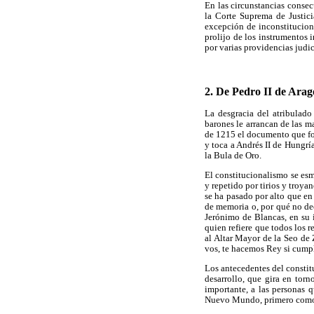
En las circunstancias consec
la Corte Suprema de Justici
excepción de inconstitucion
prolijo de los instrumentos 
por varias providencias judic
2. De Pedro II de Aragó
La desgracia del atribulado
barones le arrancan de las ma
de 1215 el documento que for
y toca a Andrés II de Hungrí
la Bula de Oro.
El constitucionalismo se es
y repetido por tirios y troya
se ha pasado por alto que en
de memoria o, por qué no dec
Jerónimo de Blancas, en su
quien refiere que todos los 
al Altar Mayor de la Seo de
vos, te hacemos Rey si cumple
Los antecedentes del constit
desarrollo, que gira en torn
importante, a las personas 
Nuevo Mundo, primero como 