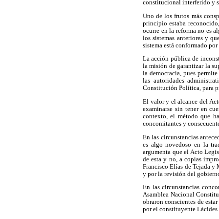
constitucional interferido y 
Uno de los frutos más conspi
principio estaba reconocido,
ocurre en la reforma no es al
los sistemas anteriores y q
sistema está conformado por 
La acción pública de inconst
la misión de garantizar la s
la democracia, pues permite 
las autoridades administrat
Constitución Política, para p
El valor y el alcance del Ac
examinarse sin tener en cue
contexto, el método que hay
concomitantes y consecuentes
En las circunstancias antece
es algo novedoso en la trad
argumenta que el Acto Legisl
de esta y no, a copias impro
Francisco Elías de Tejada y
y por la revisión del gobie
En las circunstancias conco
Asamblea Nacional Constituy
obraron conscientes de estar 
por el constituyente Lácides 