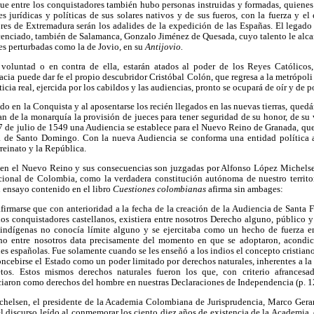
ue entre los conquistadores también hubo personas instruidas y formadas, quienes
ones jurídicas y políticas de sus solares nativos y de sus fueros, con la fuerza y e
es de Extremadura serán los adalides de la expedición de las Españas. El legado
cenciado, también de Salamanca, Gonzalo Jiménez de Quesada, cuyo talento le alcan
es perturbadas como la de Jovio, en su
Antijovio.
 voluntad o en contra de ella, estarán atados al poder de los Reyes Católicos,
acia puede dar fe el propio descubridor Cristóbal Colón, que regresa a la metrópoli
ticia real, ejercida por los cabildos y las audiencias, pronto se ocupará de oír y de 
do en la Conquista y al aposentarse los recién llegados en las nuevas tierras, quedá
an de la monarquía la provisión de jueces para tener seguridad de su honor, de su 
7 de julio de 1549 una Audiencia se establece para el Nuevo Reino de Granada, que 
ia de Santo Domingo. Con la nueva Audiencia se conforma una entidad política a
rreinato y la República.
 en el Nuevo Reino y sus consecuencias son juzgadas por Alfonso López Michelsen
ucional de Colombia, como la verdadera constitución autónoma de nuestro territo
n ensayo contenido en el libro
Cuestiones colombianas
afirma sin ambages:
afirmarse que con anterioridad a la fecha de la creación de la Audiencia de Santa 
los conquistadores castellanos, existiera entre nosotros Derecho alguno, público y
 indígenas no conocía límite alguno y se ejercitaba como un hecho de fuerza en
cho entre nosotros data precisamente del momento en que se adoptaron, acondic
nes españolas. Fue solamente cuando se les enseñó a los indios el concepto cristi
cebirse el Estado como un poder limitado por derechos naturales, inherentes a la 
etos. Estos mismos derechos naturales fueron los que, con criterio afrancesa
iaron como derechos del hombre en nuestras Declaraciones de Independencia (p. 1
ichelsen, el presidente de la Academia Colombiana de Jurisprudencia, Marco Ger
el discurso leído al conmemorar los ciento diez años de existencia de la Academia,