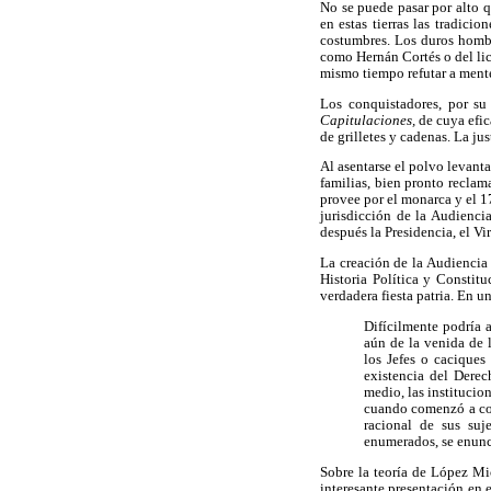
No se puede pasar por alto q
en estas tierras las tradici
costumbres. Los duros hombr
como Hernán Cortés o del li
mismo tiempo refutar a ment
Los conquistadores, por su
Capitulaciones,
de cuya efic
de grilletes y cadenas. La jus
Al asentarse el polvo levanta
familias, bien pronto reclam
provee por el monarca y el 1
jurisdicción de la Audienc
después la Presidencia, el Vi
La creación de la Audiencia
Historia Política y Constit
verdadera fiesta patria. En u
Difícilmente podría 
aún de la venida de 
los Jefes o caciques
existencia del Dere
medio, las institucio
cuando comenzó a con
racional de sus suj
enumerados, se enunc
Sobre la teoría de López M
interesante presentación en 