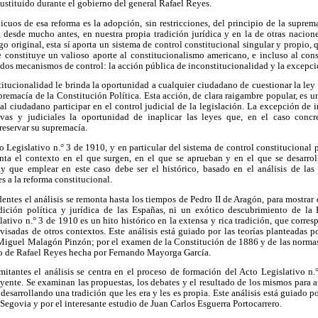
sustituido durante el gobierno del general Rafael Reyes.
cuos de esa reforma es la adopción, sin restricciones, del principio de la suprem
 desde mucho antes, en nuestra propia tradición jurídica y en la de otras nacione
go original, esta sí aporta un sistema de control constitucional singular y propio,
ue constituye un valioso aporte al constitucionalismo americano, e incluso al con
dos mecanismos de control: la acción pública de inconstitucionalidad y la excepci
itucionalidad le brinda la oportunidad a cualquier ciudadano de cuestionar la ley y
upremacía de la Constitución Política. Esta acción, de clara raigambre popular, es 
al ciudadano participar en el control judicial de la legislación. La excepción de 
ivas y judiciales la oportunidad de inaplicar las leyes que, en el caso concre
reservar su supremacía.
to Legislativo n.° 3 de 1910, y en particular del sistema de control constitucional 
nta el contexto en el que surgen, en el que se aprueban y en el que se desarroll
 que emplear en este caso debe ser el histórico, basado en el análisis de las 
 a la reforma constitucional.
dentes el análisis se remonta hasta los tiempos de Pedro II de Aragón, para mostrar
ición política y jurídica de las Españas, ni un exótico descubrimiento de la 
ativo n.° 3 de 1910 es un hito histórico en la extensa y rica tradición, que corr
visadas de otros contextos. Este análisis está guiado por las teorías planteadas
 Miguel Malagón Pinzón; por el examen de la Constitución de 1886 y de las normas 
rno de Rafael Reyes hecha por Fernando Mayorga García.
mitantes el análisis se centra en el proceso de formación del Acto Legislativo n.
ente. Se examinan las propuestas, los debates y el resultado de los mismos para 
desarrollando una tradición que les era y les es propia. Este análisis está guiado po
Segovia y por el interesante estudio de Juan Carlos Esguerra Portocarrero.