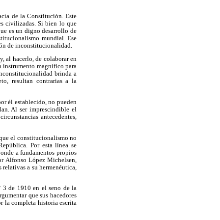
acía de la Constitución. Este
s civilizadas. Si bien lo que
 que es un digno desarrollo de
stitucionalismo mundial. Ese
ón de inconstitucionalidad.
, al hacerlo, de colaborar en
un instrumento magnífico para
inconstitucionalidad brinda a
to, resultan contrarias a la
por él establecido, no pueden
an. Al ser imprescindible el
circunstancias antecedentes,
 que el constitucionalismo no
República. Por esta línea se
esponde a fundamentos propios
 por Alfonso López Michelsen,
relativas a su hermenéutica,
° 3 de 1910 en el seno de la
argumentar que sus hacedores
r la completa historia escrita