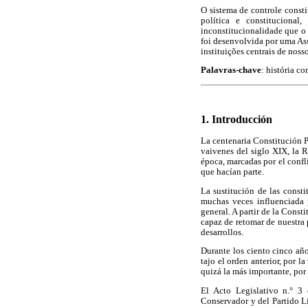
O sistema de controle const
política e constituciona
inconstitucionalidade que o
foi desenvolvida por uma As
instituições centrais de noss
Palavras-chave
: história c
1. Introducción
La centenaria Constitución P
vaivenes del siglo XIX, la R
época, marcadas por el confl
que hacían parte.
La sustitución de las consti
muchas veces influenciada p
general. A partir de la Cons
capaz de retomar de nuestra 
desarrollos.
Durante los ciento cinco año
tajo el orden anterior, por 
quizá la más importante, por 
El Acto Legislativo n.° 3
Conservador y del Partido L