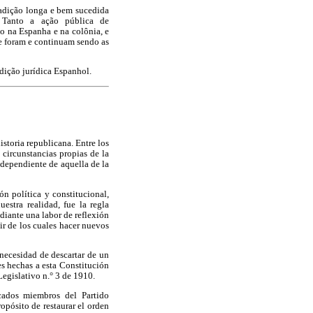
radição longa e bem sucedida
. Tanto a ação pública de
o na Espanha e na colônia, e
e foram e continuam sendo as
adição jurídica Espanhol.
storia republicana. Entre los
 circunstancias propias de la
ndependiente de aquella de la
ón política y constitucional,
estra realidad, fue la regla
diante una labor de reflexión
ir de los cuales hacer nuevos
 necesidad de descartar de un
es hechas a esta Constitución
Legislativo n.° 3 de 1910.
cados miembros del Partido
pósito de restaurar el orden