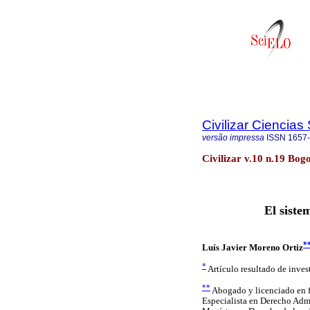
Civilizar Ciencia
versão impressa
ISSN
1657
Civilizar v.10 n.19 Bogo
El siste
*
Luís Javier Moreno Ortiz
*
Artículo resultado de inves
**
Abogado y licenciado en f
Especialista en Derecho Adm