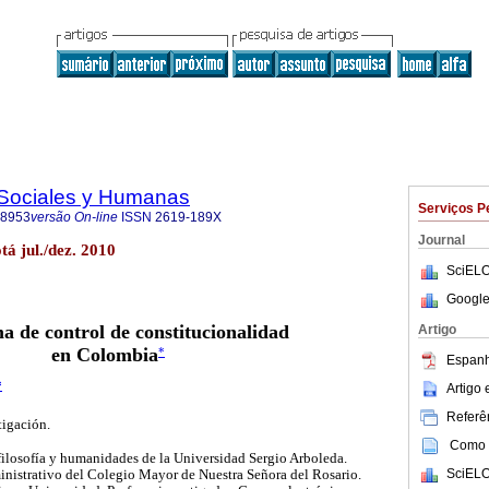
s Sociales y Humanas
Serviços P
-8953
versão On-line
ISSN
2619-189X
Journal
tá jul./dez. 2010
SciELO
Google
ma de control de constitucionalidad
Artigo
en Colombia
*
Espanh
*
Artigo
Referên
tigación.
Como c
ilosofía y humanidades de la Universidad Sergio Arboleda.
SciELO
inistrativo del Colegio Mayor de Nuestra Señora del Rosario.