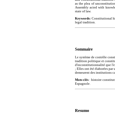
as the plea of unconstituti
Assembly acted with knowled
state of law.
Keywords:
Constitutional h
legal tradition.
Sommaire
Le système de contrôle consti
tradition politique et consti
d'inconstitutionnalité que l'
; Elles ont été élaborées par 
demeurent des institutions ca
Mots-clés
: histoire constitu
Espagnole.
Resumo