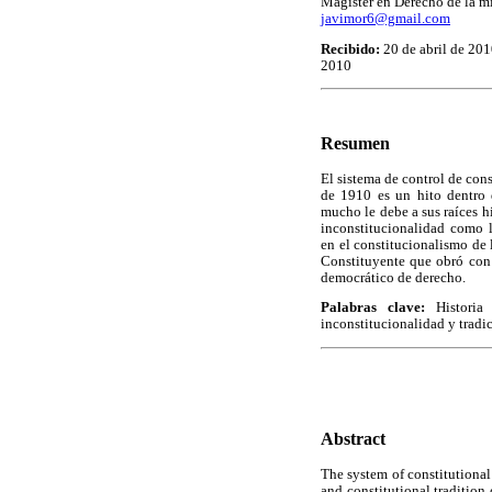
Magíster en Derecho de la mi
javimor6@gmail.com
Recibido:
20 de abril de 201
2010
Resumen
El sistema de control de con
de 1910 es un hito dentro 
mucho le debe a sus raíces h
inconstitucionalidad como l
en el constitucionalismo de
Constituyente que obró con 
democrático de derecho.
Palabras clave:
Historia
inconstitucionalidad y tradic
Abstract
The system of constitutional 
and constitutional tradition