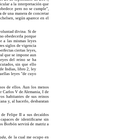
cular a la interpretación que
 obedece pero no se cumple",
ta de una manera de concretar
Michelsen, según aparece en el
oluntad divina. Si de
omo obedecerla porque
or a las mismas leyes
res siglos de vigencia
rfectas ciertas leyes,
ural que se impone aun
 leyes del reino se ha
cutados, sin que ello
e Indias, libro 2, ley
uellas leyes "de cuyo
nos de ellos. Aun los menos
or Carlos V de Alemania, I de
vos habitantes de sus reinos
lana y, al hacerlo, desbaratan
de Felipe II a sus decaídos
apaces de identificarse sin
os Borbón servirá de matriz a
nada,
de la cual me ocupo en