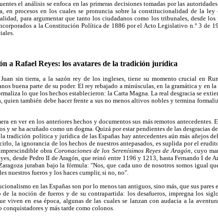
uentes el análisis se enfoca en las primeras decisiones tomadas por las autoridades
a, en procesos en los cuales se pronuncia sobre la constitucionalidad de la ley 
alidad, para argumentar que tanto los ciudadanos como los tribunales, desde los
incorporados a la Constitución Política de 1886 por el Acto Legislativo n.° 3 de 19
iales.
n a Rafael Reyes: los avatares de la tradición jurídica
 Juan sin tierra, a la sazón rey de los ingleses, tiene su momento crucial en R
nos buena parte de su poder. El rey rebajado a minúsculas, en la gramática y en la 
maliza lo que los hechos establecieron: la Carta Magna. La real desgracia se extien
a, quien también debe hacer frente a sus no menos altivos nobles y termina formal
mera en ver en los anteriores hechos y documentos sus más remotos antecedentes. E
nos y se ha acuñado como un dogma. Quizá por estar pendientes de las desgracias de o
 la tradición política y jurídica de las Españas hay antecedentes aún más añejos del
irlo, la ignorancia de los hechos de nuestros antepasados, es suplida por el erudit
 imprescindible obra
Coronaciones de los Serenísimos Reyes de Aragón,
cuyo man
reyes, desde Pedro II de Aragón, que reinó entre 1196 y 1213, hasta Fernando I de Ar
 Zaragoza juraban bajo la fórmula: "Nos, que cada uno de nosotros somos igual qu
s nuestros fueros y los haces cumplir, si no, no".
ucionalismo en las Españas son por lo menos tan antiguos, sino más, que sus pares e
o de la noción de fueros y de su contrapartida: los desafueros, impregna los sigl
que viven en esa época, algunas de las cuales se lanzan con audacia a la aventura
conquistadores y más tarde como colonos.