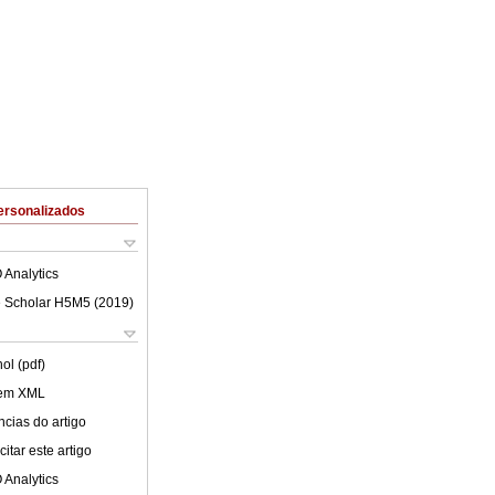
ersonalizados
 Analytics
 Scholar H5M5 (
2019
)
ol (pdf)
 em XML
cias do artigo
itar este artigo
 Analytics