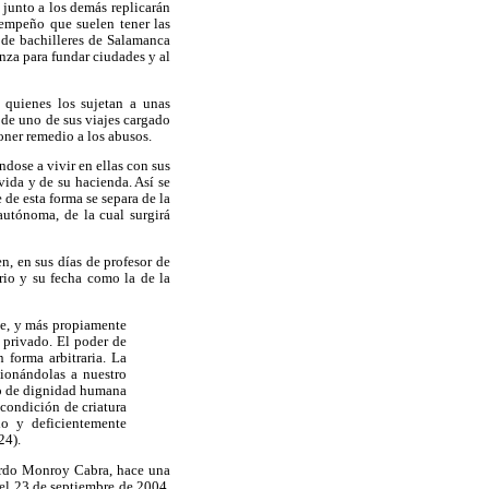
 junto a los demás replicarán
l empeño que suelen tener las
 de bachilleres de Salamanca
za para fundar ciudades y al
 quienes los sujetan a unas
 de uno de sus viajes cargado
poner remedio a los abusos.
ndose a vivir en ellas con sus
vida y de su hacienda. Así se
de esta forma se separa de la
utónoma, de la cual surgirá
, en sus días de profesor de
rio y su fecha como la de la
Fe, y más propiamente
 privado. El poder de
 forma arbitraria. La
ionándolas a nuestro
ano de dignidad humana
condición de criatura
do y deficientemente
24).
ardo Monroy Cabra, hace una
 el 23 de septiembre de 2004,