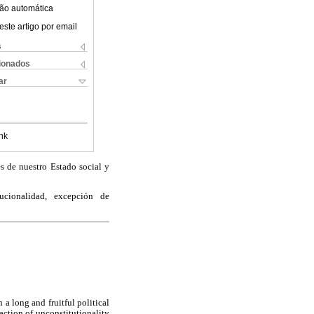
ão automática
este artigo por email
s
cionados
ar
nk
s de nuestro Estado social y
tucionalidad, excepción de
 a long and fruitful political
action of unconstitutionality