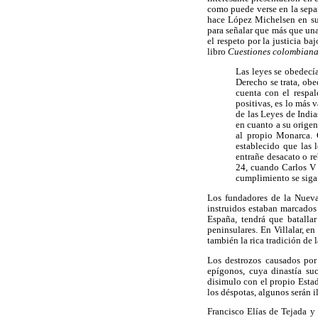
como puede verse en la separ
hace López Michelsen en s
para señalar que más que una
el respeto por la justicia ba
libro
Cuestiones colombiana
Las leyes se obedecí
Derecho se trata, ob
cuenta con el respal
positivas, es lo más 
de las Leyes de India
en cuanto a su origen
al propio Monarca. 
establecido que las 
entrañe desacato o re
24, cuando Carlos V 
cumplimiento se siga 
Los fundadores de la Nueva
instruidos estaban marcados 
España, tendrá que batallar
peninsulares. En Villalar, en
también la rica tradición de 
Los destrozos causados por
epígonos, cuya dinastía su
disimulo con el propio Estad
los déspotas, algunos serán i
Francisco Elías de Tejada y