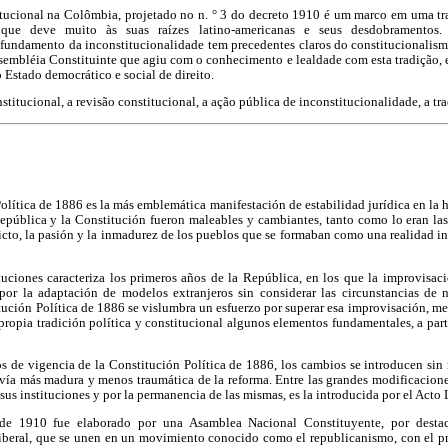
itucional na Colômbia, projetado no n. ° 3 do decreto 1910 é um marco em uma t
l, que deve muito às suas raízes latino-americanas e seus desdobramentos
 fundamento da inconstitucionalidade tem precedentes claros do constitucionalism
sembléia Constituinte que agiu com o conhecimento e lealdade com esta tradição, 
o Estado democrático e social de direito.
onstitucional, a revisão constitucional, a ação pública de inconstitucionalidade, a tr
olítica de 1886 es la más emblemática manifestación de estabilidad jurídica en la hi
epública y la Constitución fueron maleables y cambiantes, tanto como lo eran las
icto, la pasión y la inmadurez de los pueblos que se formaban como una realidad i
tuciones caracteriza los primeros años de la República, en los que la improvisaci
or la adaptación de modelos extranjeros sin considerar las circunstancias de nu
titución Política de 1886 se vislumbra un esfuerzo por superar esa improvisación, me
propia tradición política y constitucional algunos elementos fundamentales, a part
s de vigencia de la Constitución Política de 1886, los cambios se introducen sin
la vía más madura y menos traumática de la reforma. Entre las grandes modificacion
sus instituciones y por la permanencia de las mismas, es la introducida por el Acto 
 de 1910 fue elaborado por una Asamblea Nacional Constituyente, por desta
iberal, que se unen en un movimiento conocido como el republicanismo, con el pro