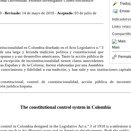
sma Universidad. Profesor investigador. Correo electrónico:
Traduç
Enviar 
0 -
Revisado:
14 de mayo de 2010 -
Aceptado:
03 de julio de
Indicadore
Links rela
Compartilh
Mais
Mais
stitucionalidad en Colombia diseñado en el Acto Legislativo n.° 3
de una larga y fecunda tradición política y constitucional que
ispanas y a sus desarrollos americanos. Tanto la acción pública de
Permali
a excepción de inconstitucionalidad tienen claros antecedentes
 las Españas y de la Colonia; fueron elaboradas por una Asamblea
conocimiento y fidelidad a esa tradición, y han sido y son instituciones capitale
 constitucional, control de constitucionalidad, acción pública de inconsti
ión jurídica hispana.
The constitutional control system in Colombia
control in Colombia designed in the Legislative Act n.° 3 of 1910 is a milestone in
 owes much to his Hispanic roots and its American developments. Both the public 