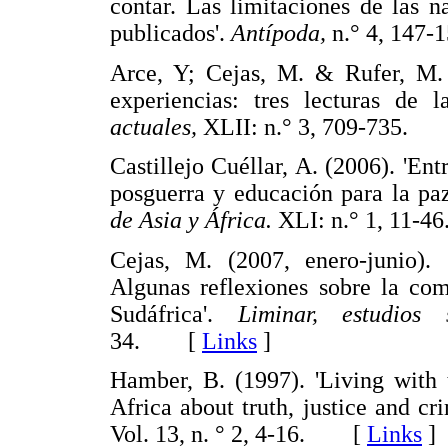
contar. Las limitaciones de las n
publicados'.
Antípoda,
n.° 4, 14
Arce, Y; Cejas, M. & Rufer, M. (
experiencias: tres lecturas de 
actuales,
XLII: n.° 3, 709-735.
Castillejo Cuéllar, A. (2006). 'Ent
posguerra y educación para la pa
de Asia y África.
XLI: n.° 1, 11
Cejas, M. (2007, enero-junio).
Algunas reflexiones sobre la com
Sudáfrica'.
Liminar, estudios
34. [
Links
]
Hamber, B. (1997). 'Living with 
Africa about truth, justice and cr
Vol. 13, n. ° 2, 4-16. [
Links
]