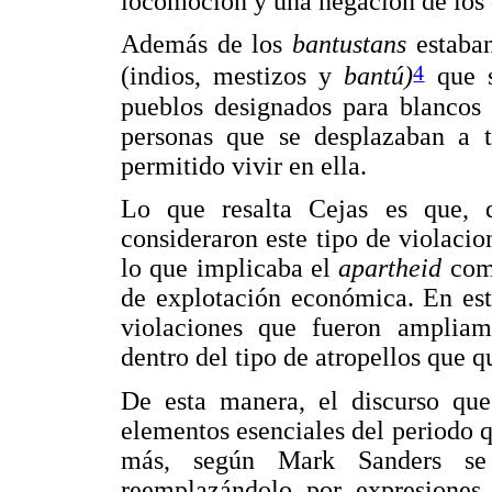
locomoción y una negación de los 
Además de los
bantustans
estaba
4
(indios, mestizos y
bantú)
que s
pueblos designados para blancos 
personas que se desplazaban a t
permitido vivir en ella.
Lo que resalta Cejas es que, 
consideraron este tipo de violacio
lo que implicaba el
apartheid
com
de explotación económica. En est
violaciones que fueron ampliam
dentro del tipo de atropellos que q
De esta manera, el discurso que
elementos esenciales del periodo 
más, según Mark Sanders se
reemplazándolo por expresiones