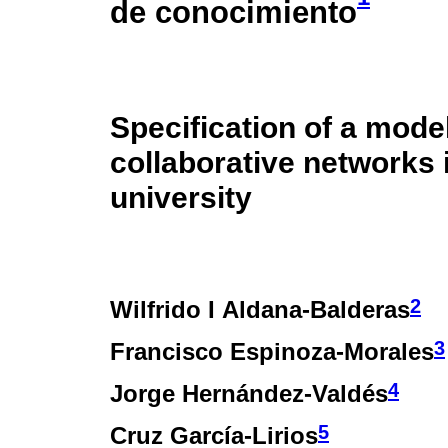
de conocimiento
Specification of a model
collaborative networks
university
2
Wilfrido I Aldana-Balderas
3
Francisco Espinoza-Morales
4
Jorge Hernández-Valdés
5
Cruz García-Lirios