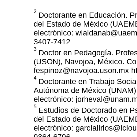
2
Doctorante en Educación. Pr
del Estado de México (UAEME
electrónico: wialdanab@uaeme
3407-7412
3
Doctor en Pedagogía. Profes
(USON), Navojoa, México. Cor
fespinoz@navojoa.uson.mx htt
4
Doctorante en Trabajo Social
Autónoma de México (UNAM), 
electrónico: jorheval@unam.
5
Estudios de Doctorado en Ps
del Estado de México (UAEME
electrónico: garcialirios@iclo
9364-6796