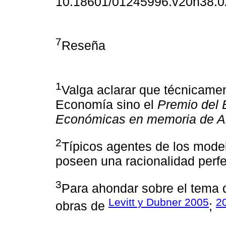
10.18601/01245996.v20n38.0
7
Reseña
1
Valga aclarar que técnicame
Economía sino el
Premio del 
Económicas en memoria de Al
2
Típicos agentes de los mode
poseen una racionalidad perfec
3
Para ahondar sobre el tema 
Levitt y Dubner 2005
2
obras de
;