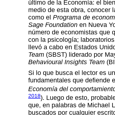
último de la Economía: el bie
medio de esta obra, conocer la
como el
Programa de economí
Sage Foundation
en Nueva Yo
número de economistas que q
con la psicología; laboratori
llevó a cabo en Estados Unid
Team
(SBST) liderado por May
Behavioural Insights Team
(BI
Si lo que busca el lector es u
fundamentales que defiende el
Economía del comportamiento:
2018
). Luego de esto, probabl
que, en palabras de Michael L
buscados por cualquier escrit