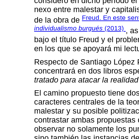
considero en dicho período el 
nexo entre malestar y capitalis
Freud. En este sent
de la obra de
individualismo burgués
(2013)
, a
bajo el título Freud y el probl
en los que se apoyará mi lectu
Respecto de Santiago López Pe
concentrará en dos libros esp
tratado para atacar la realidad
El camino propuesto tiene dos
caracteres centrales de la te
malestar y su posible politiz
contrastar ambas propuestas de
observar no solamente los pun
sino también las instancias d