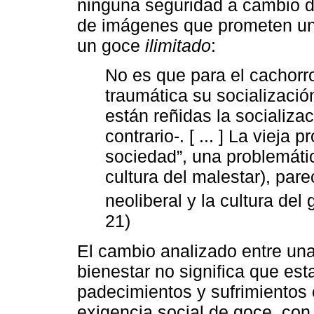
ninguna seguridad a cambio de
de imágenes que prometen una 
un goce
ilimitado
:
No es que para el cachor
traumática su socializació
están reñidas la socializac
contrario-. [ ... ] La vieja
sociedad”, una problemátic
cultura del malestar), pa
neoliberal y la cultura del 
21)
El cambio analizado entre una 
bienestar no significa que est
padecimientos y sufrimientos en
exigencia social de goce, con