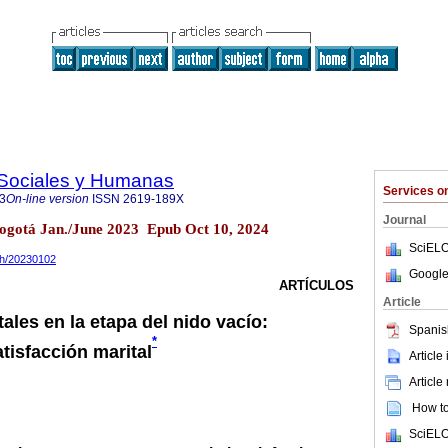
s Sociales y Humanas
Services 
3
On-line version
ISSN
2619-189X
Journal
 Bogotá Jan./June 2023 Epub Oct 10, 2024
SciELO
csh/20230102
Google
ARTÍCULOS
Article
ales en la etapa del nido vacío:
Spanis
*
atisfacción marital
Article
Article
How to 
SciELO