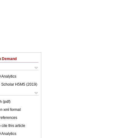
on Demand
 Analytics
 Scholar H5M5 (
2019
)
h (pdf)
 in xml format
 references
cite this article
 Analytics