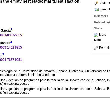
n the empty nest stage: marital satisfaction
Automat
Send th
Indicators
Related lin
Share
1
-García
More
-0001-8907-5655
More
2
Acevedo
-0003-1402-8955
Permali
3
ga
-0001-7637-9051
sicología de la Universidad de Navarra, España. Profesora, Universidad de 
ico: victoria.cabrera@unisabana.edu.co
liar y gestión de programas para la familia de la Universidad de la Sabana, 
era@unisabana.edu.co
liar y gestión de programas para la familia de la Universidad de la Sabana, 
era@unisabana.edu.co