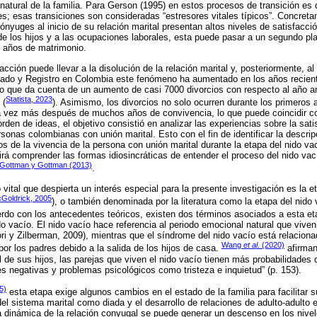
o natural de la familia. Para Gerson (1995) en estos procesos de transición 
res; esas transiciones son consideradas “estresores vitales típicos”. Concret
cónyuges al inicio de su relación marital presentan altos niveles de satisfacci
de los hijos y a las ocupaciones laborales, esta puede pasar a un segundo 
s años de matrimonio.
cción puede llevar a la disolución de la relación marital y, posteriormente, al
iado y Registro en Colombia este fenómeno ha aumentado en los años recient
o que da cuenta de un aumento de casi 7000 divorcios con respecto al año ant
Statista, 2023
 (
). Asimismo, los divorcios no solo ocurren durante los primeros
 vez más después de muchos años de convivencia, lo que puede coincidir con
den de ideas, el objetivo consistió en analizar las experiencias sobre la sati
rsonas colombianas con unión marital. Esto con el fin de identificar la descr
s de la vivencia de la persona con unión marital durante la etapa del nido v
itirá comprender las formas idiosincráticas de entender el proceso del nido vac
Gottman y Gottman (2013)
.
 vital que despierta un interés especial para la presente investigación es la et
cGoldrick, 2005
), o también denominada por la literatura como la etapa del nido
do con los antecedentes teóricos, existen dos términos asociados a esta etapa
do vacío. El nido vacío hace referencia al periodo emocional natural que vive
ori y Zilberman, 2009), mientras que el síndrome del nido vacío está relaciona
Wang
et al
. (2020)
por los padres debido a la salida de los hijos de casa.
afirman
l de sus hijos, las parejas que viven el nido vacío tienen más probabilidades 
negativas y problemas psicológicos como tristeza e inquietud” (p. 153).
5)
esta etapa exige algunos cambios en el estado de la familia para facilitar su
el sistema marital como diada y el desarrollo de relaciones de adulto-adulto e
a dinámica de la relación conyugal se puede generar un descenso en los nivel