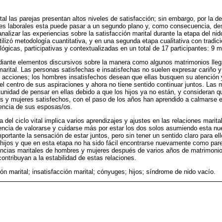
rital las parejas presentan altos niveles de satisfacción; sin embargo, por la d
nes laborales esta puede pasar a un segundo plano y, como consecuencia, des
alizar las experiencias sobre la satisfacción marital durante la etapa del ni
utilizó metodología cuantitativa, y en una segunda etapa cualitativa con tradi
lógicas, participativas y contextualizadas en un total de 17 participantes: 9 
diante elementos discursivos sobre la manera como algunos matrimonios lleg
 marital. Las personas satisfechas e insatisfechas no suelen expresar cariño 
n acciones; los hombres insatisfechos desean que ellas busquen su atención y
 el centro de sus aspiraciones y ahora no tiene sentido continuar juntos. Las 
tunidad de pensar en ellas debido a que los hijos ya no están, y consideran 
 y mujeres satisfechos, con el paso de los años han aprendido a calmarse en
uencia de sus esposas/os.
del ciclo vital implica varios aprendizajes y ajustes en las relaciones marita
encia de valorarse y cuidarse más por estar los dos solos asumiendo esta nu
portante la sensación de estar juntos, pero sin tener un sentido claro para e
 hijos y que en esta etapa no ha sido fácil encontrarse nuevamente como pare
vencias maritales de hombres y mujeres después de varios años de matrimonio
ontribuyan a la estabilidad de estas relaciones.
ón marital; insatisfacción marital; cónyuges; hijos; síndrome de nido vacío.