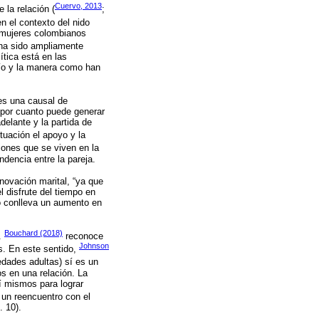
Cuervo, 2013
 la relación (
;
en el contexto del nido
 mujeres colombianos
 ha sido ampliamente
ítica está en las
acío y la manera como han
es una causal de
, por cuanto puede generar
delante y la partida de
tuación el apoyo y la
iones que se viven en la
ndencia entre la pareja.
novación marital, “ya que
 disfrute del tiempo en
so conlleva un aumento en
Bouchard (2018)
a.
reconoce
Johnson
s. En este sentido,
 edades adultas) sí es un
os en una relación. La
í mismos para lograr
 un reencuentro con el
. 10).