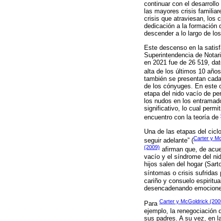
continuar con el desarroll
las mayores crisis familia
crisis que atraviesan, los 
dedicación a la formación 
descender a lo largo de lo
Este descenso en la satisfa
Superintendencia de Notar
en 2021 fue de 26 519, dat
alta de los últimos 10 años
también se presentan cada
de los cónyuges. En este or
etapa del nido vacío de pe
los nudos en los entramado
significativo, lo cual perm
encuentro con la teoría de
Una de las etapas del ciclo
Carter y M
seguir adelante” (
(2009)
afirman que, de acuer
vacío y el síndrome del ni
hijos salen del hogar (Sart
síntomas o crisis sufridas 
cariño y consuelo espiritua
desencadenando emociones 
Carter y McGoldrick (200
Para
ejemplo, la renegociación d
sus padres. A su vez, en l