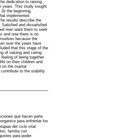
the dedication to raising
he years. This study sought
 At the beginning,
 that implemented
The results describe the
 Satisfied and dissatisfied
sfied men want them to seek
ons and now there is no
hemselves because the
men over the years have
luded that this stage of the
ing of valuing and caring
feeling of being together
ife on their children and
t on the marital
ontribute to the stability
nsiciones que hacen parte
reorganice para enfrentar los
etapas del ciclo vital
ños, familia con
ajustes para poder