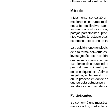
últimos dos, el sentido de
Método
Inicialmente, se realizó un 
mediante el instrumento d
etapa fue cualitativa, tra
asume una postura crítica; 
parejas participantes, prof
nido vacío. El estudio cua
experiencia cotidiana de l
La tradición fenomenológic
de esa forma convertir las
investigación con tradició
que viven las personas des
trasciende de o suspende 
profundo, en un intento po
datos enriquecidos. Asim
subjetiva, en la que el mu
en un proceso en donde se
que se está estudiando y fi
satisfacción e insatisfacc
Participantes
Se conformó una muestra po
mencionados, mediante la t