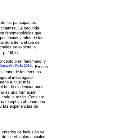
 de los participantes
ticipantes. La segunda
ción fenomenológica que
periencias vitales de las
al durante la etapa del
cuales se explora la
7
, p. 1607).
 concepto o un fenómeno, y
Creswell y Poth, 2018
). En una
nificado de los eventos
gía el investigador
ómeno a nivel más
el fin de evidenciar unos
orno es una formación
licado la razón. Consiste
más receptivo al fenómeno
ar las experiencias de
criterios de inclusión ya
r de los vínculos sociales