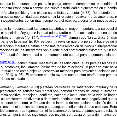
en que los recursos que posea la pareja, como el compromiso, el sentido del
vesar esta etapa para alcanzar una nueva estabilidad sin quebrarse en el cami
o más alta posible, y con ella su salud física y mental (p. 66). De acuerdo co
a nueva oportunidad para reconstruir la relación, reavivar metas anteriores, red
s independientes tienen más tiempo para el otro, para desarrollar nuevas activ
nal de la mediana edad las personas atribuyen mayor importancia a su papel 
n el papel de cónyuge en la edad adulta tardía está relacionada con una sensa
Acevedo
et al
. (2007)
ombres y mujeres” (p. 147).
afirman que “la satisfacción mar
r parte de la pareja” (p. 90), es decir, la revisión que una persona hace de su 
atisfacción marital se define como una representación del vínculo interpersona
ociones de los integrantes son el reflejo del compromiso existente, y un indic
017)
la satisfacción marital es un componente central para la permanencia en u
wartz (2008)
denominaron “maestros de las relaciones” a las parejas felices y e
 o inestables, las llamaron “desastres de las relaciones”. A partir de este halla
, la cual tiene como objetivo “desarrollar métodos para prevenir el colapso de l
n, 2013, p. 93). El presente estudio tuvo en cuenta esta teoría como perspe
 de los resultados.
ottman y Gottman (2013) plantean predictores de satisfacción marital y de di
 predictores de satisfacción marital son: construir mapas del amor, cultivar ca
ectiva positiva, manejar el conflicto, hacer que los sueños de la vida se hagan
Los predictores de divorcio o de miseria continua son: más negatividad que p
 ponerse en contra; el fracaso de los intentos de reparación; anulación del se
sa; resistencia de los hombres para aceptar la influencia de sus esposas. Esta
los primeros tres representan el fundamento de la casa, simbolizan la relació
enos amigos); en los siguientes dos niveles se trabaja el tema del manejo de l