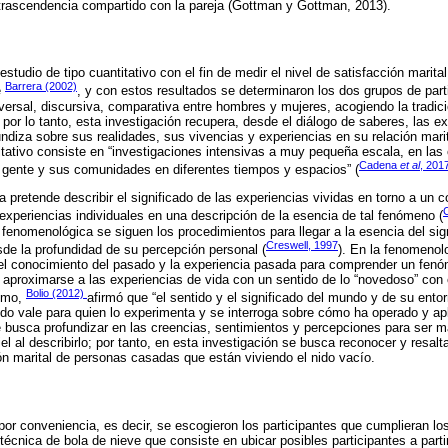
 trascendencia compartido con la pareja (Gottman y Gottman, 2013).
estudio de tipo cuantitativo con el fin de medir el nivel de satisfacción marital
Barrera (2002)
e
, y con estos resultados se determinaron los dos grupos de par
nsversal, discursiva, comparativa entre hombres y mujeres, acogiendo la tradi
por lo tanto, esta investigación recupera, desde el diálogo de saberes, las ex
undiza sobre sus realidades, sus vivencias y experiencias en su relación marit
litativo consiste en “investigaciones intensivas a muy pequeña escala, en las 
Cadena
et al
, 201
a gente y sus comunidades en diferentes tiempos y espacios” (
a pretende describir el significado de las experiencias vividas en torno a un
 experiencias individuales en una descripción de la esencia de tal fenómeno (
n fenomenológica se siguen los procedimientos para llegar a la esencia del sig
Creswell, 1997
de la profundidad de su percepción personal (
). En la fenomenolo
el conocimiento del pasado y la experiencia pasada para comprender un fen
r aproximarse a las experiencias de vida con un sentido de lo “novedoso” con 
Bolio (2012)
ismo,
afirmó que “el sentido y el significado del mundo y de su ent
ndo vale para quien lo experimenta y se interroga sobre cómo ha operado y ap
 busca profundizar en las creencias, sentimientos y percepciones para ser 
el al describirlo; por tanto, en esta investigación se busca reconocer y resalt
ión marital de personas casadas que están viviendo el nido vacío.
r conveniencia, es decir, se escogieron los participantes que cumplieran los 
écnica de bola de nieve que consiste en ubicar posibles participantes a parti