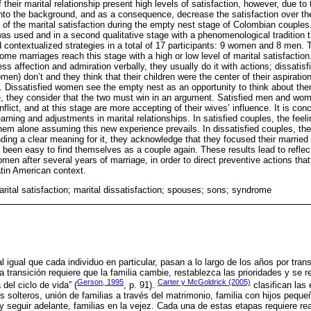
their marital relationship present high levels of satisfaction, however, due to 
o into the background, and as a consequence, decrease the satisfaction over t
 of the marital satisfaction during the empty nest stage of Colombian couples.
as used and in a second qualitative stage with a phenomenological tradition
nd contextualized strategies in a total of 17 participants: 9 women and 8 men. 
me marriages reach this stage with a high or low level of marital satisfaction.
ss affection and admiration verbally, they usually do it with actions; dissati
omen) don’t and they think that their children were the center of their aspirati
er. Dissatisfied women see the empty nest as an opportunity to think about t
re, they consider that the two must win in an argument. Satisfied men and wo
flict, and at this stage are more accepting of their wives’ influence. It is conc
earning and adjustments in marital relationships. In satisfied couples, the feel
hem alone assuming this new experience prevails. In dissatisfied couples, the 
inding a clear meaning for it, they acknowledge that they focused their married l
ot been easy to find themselves as a couple again. These results lead to reflec
n after several years of marriage, in order to direct preventive actions that c
Latin American context.
rital satisfaction; marital dissatisfaction; spouses; sons; syndrome
al igual que cada individuo en particular, pasan a lo largo de los años por tra
ada transición requiere que la familia cambie, restablezca las prioridades y se 
Gerson, 1995
Carter y McGoldrick (2005)
del ciclo de vida” (
, p. 91).
clasifican las 
os solteros, unión de familias a través del matrimonio, familia con hijos peque
 y seguir adelante, familias en la vejez. Cada una de estas etapas requiere re