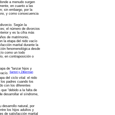
es donde a menudo surgen
amente, en cuanto a las
ón; sin embargo, por la
plano, y como consecuencia
 divorcio. Según la
es; el número de divorcios
erior y es la cifra más
 años de matrimonio,
 la etapa del nido vacío
sfacción marital durante la
ipción fenomenológica desde
acío como un todo
ío, en contraposición o
apa de “lanzar hijos y
Sartori y Zilberman
 vacío.
 del ciclo vital: el nido
n los padres cuando los
do con los diferentes
 que “debido a la falta de
de desarrollar el síndrome,
 desarrollo natural, por
ntre los hijos adultos y
es de satisfacción marital