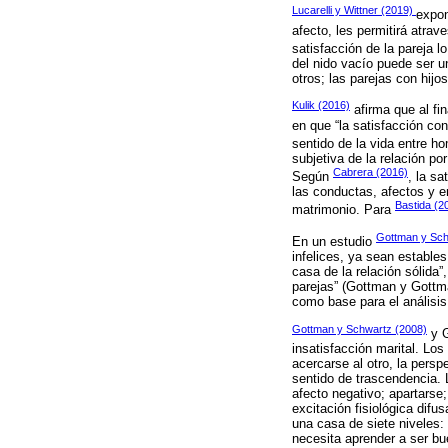
Lucarelli y Wittner (2019)
expon
afecto, les permitirá atra
satisfacción de la pareja l
del nido vacío puede ser un
otros; las parejas con hijo
Kulik (2016)
afirma que al fi
en que “la satisfacción co
sentido de la vida entre h
subjetiva de la relación po
Cabrera (2016)
Según
, la s
las conductas, afectos y em
Bastida (2
matrimonio. Para
Gottman y Sch
En un estudio
infelices, ya sean estables
casa de la relación sólida”
parejas” (Gottman y Gottma
como base para el análisis
Gottman y Schwartz (2008)
y G
insatisfacción marital. Los
acercarse al otro, la persp
sentido de trascendencia. 
afecto negativo; apartarse;
excitación fisiológica difu
una casa de siete niveles: 
necesita aprender a ser bu