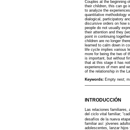
Couples at the beginning of 
their children, this can g
to analyze the experiences
quantitative methodology w
dialogical, participatory a
discursive orders on how so
people do not usually expre
their attention and they (w
point in continuing togeth
children are no longer the
learned to calm down in con
life cycle implies various l
more for being the two of t
is important, but without f
that at this stage it has n
experiences of men and wome
of the relationship in the 
Keywords:
Empty nest; ma
INTRODUCCIÓN
Las relaciones familiares, 
del ciclo vital familiar; “c
desafíos de la nueva etapa 
familiar así: jóvenes adult
adolescentes, lanzar hijos