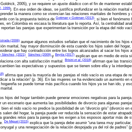
ldrick, 2005), y se requiere un ajuste diádico con el fin de mantener estable
l
., 1999
). En ese orden de ideas, se justifica profundizar en la relación marital 
mprender la manera como se vivencian las relaciones maritales de hombres y
Gottman y Gottman (2013)
erdo con la propuesta teórica de
; si bien el fenómeno
es, en Colombia es escasa la literatura que lo reporta. Así, la centralidad anal
e reportan las parejas que experimentan la transición por la etapa del nido v
strada (2006)
aunque algunos estudios señalan que el nacimiento de los hijos 
ción marital, hay mayor disminución de esta cuando los hijos salen del hogar
nsiderar que hay contradicción entre los logros alcanzados al sacar los hijos a
y Sánchez, (2021)
Sánchez (2009)
Beytía (2017)
,
y
explican que en medio de esta si
Brisini
et al.
(2018)
elaciona con alta satisfacción marital.
afirman que las transic
 cambien las expectativas y supuestos que se tienen sobre ella y la interdepe
18)
afirma que para la mayoría de las parejas el nido vacío es una etapa de re
car a la relación” (p. 36). En las mujeres se ha evidenciado un aumento en el
a hogareña se puede tornar más pacífica cuando los hijos ya se han ido, y e
 marital.
e los hijos del hogar también puede generar emociones negativas para la parej
r un escenario que aumenta las posibilidades de divorcio para algunas pareja
bien el nido vacío no predice la posibilidad de un “divorcio gris” (divorcio en
s salen del hogar, la pareja puede ver reducida la sensación de estar atrapad
ca grandes retos para la pareja que les exigen a los esposos aportar más de s
De Miguel (2015)
se.
explica que la pareja debe asumir “una tarea muy particular,
onyugal y una renegociación de la relación despojada ya del rol de padres” (p