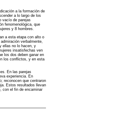
edicación a la formación de
cender a lo largo de los
do vacío de parejas
ción fenomenológica, que
mujeres y 8 hombres.
an a esta etapa con alto o
y admiración verbalmente,
 ellas no lo hacen, y
mujeres insatisfechas ven
que los dos deben ganar en
 los conflictos, y en esta
les. En las parejas
eva experiencia. En
llo; reconocen que centraron
ja. Estos resultados llevan
, con el fin de encaminar