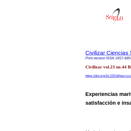
Civilizar Ciencia
Print version
ISSN
1657-895
Civilizar vol.23 no.44
https://doi.org/10.22518/jour.c
Experiencias marit
satisfacción e ins