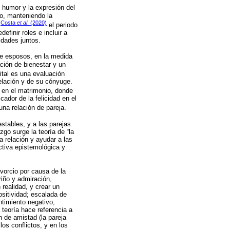
 humor y la expresión del
no, manteniendo la
Costa
et al
. (2020)
n
el periodo
efinir roles e incluir a
idades juntos.
de esposos, en la medida
ción de bienestar y un
ital es una evaluación
relación y de su cónyuge.
l en el matrimonio, donde
ador de la felicidad en el
na relación de pareja.
stables, y a las parejas
zgo surge la teoría de “la
a relación y ayudar a las
ctiva epistemológica y
vorcio por causa de la
riño y admiración,
 realidad, y crear un
ositividad; escalada de
ntimiento negativo;
 teoría hace referencia a
n de amistad (la pareja
os conflictos, y en los