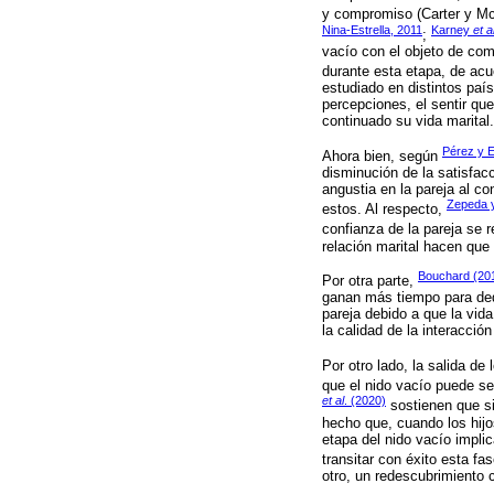
y compromiso (Carter y McGo
Nina-Estrella, 2011
Karney
et a
;
vacío con el objeto de co
durante esta etapa, de acu
estudiado en distintos país
percepciones, el sentir qu
continuado su vida marital.
Pérez y E
Ahora bien, según
disminución de la satisfac
angustia en la pareja al co
Zepeda 
estos. Al respecto,
confianza de la pareja se r
relación marital hacen que
Bouchard (20
Por otra parte,
ganan más tiempo para dedi
pareja debido a que la vid
la calidad de la interacción
Por otro lado, la salida d
que el nido vacío puede se
et al
. (2020)
sostienen que si 
hecho que, cuando los hijo
etapa del nido vacío impli
transitar con éxito esta fa
otro, un redescubrimiento c