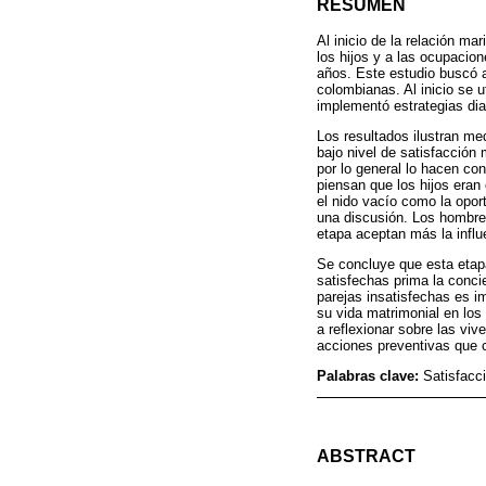
RESUMEN
Al inicio de la relación ma
los hijos y a las ocupacio
años. Este estudio buscó an
colombianas. Al inicio se 
implementó estrategias dia
Los resultados ilustran me
bajo nivel de satisfacción
por lo general lo hacen co
piensan que los hijos eran
el nido vacío como la opor
una discusión. Los hombres
etapa aceptan más la infl
Se concluye que esta etapa 
satisfechas prima la conci
parejas insatisfechas es im
su vida matrimonial en los
a reflexionar sobre las vi
acciones preventivas que c
Palabras clave:
Satisfacci
ABSTRACT