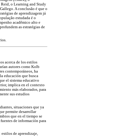
e Reid, o Learning and Study
 Gallego. A conclusão é que o
tratégias de aprendizagem já
população estudada é o
sempenho acadêmico alto e
profundem as estratégias de
ios.
os acerca de los estilos
earían autores como Kolb
ores contemporáneos, ha
 la educación que busca
 que el sistema educativo
rior, implica en el contexto
samiento más elaborados, para
mente sus estudios
diantes, situaciones que ya
que permite desarrollar
ambios que en el tiempo se
 fuentes de información para
: estilos de aprendizaje,