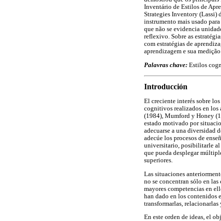
Inventário de Estilos de Apr
Strategies Inventory (Lassi)
instrumento mais usado para 
que não se evidencia unidade
reflexivo. Sobre as estratég
com estratégias de aprendiza
aprendizagem e sua medição
Palavras chave:
Estilos cog
Introducción
El creciente interés sobre lo
cognitivos realizados en lo
(1984), Mumford y Honey (19
estado motivado por situacio
adecuarse a una diversidad de
adecúe los procesos de enseñ
universitario, posibilitarle
que pueda desplegar múltiple
superiores.
Las situaciones anteriorment
no se concentran sólo en las 
mayores competencias en ello
han dado en los contenidos e
transformarlas, relacionarlas 
En este orden de ideas, el ob