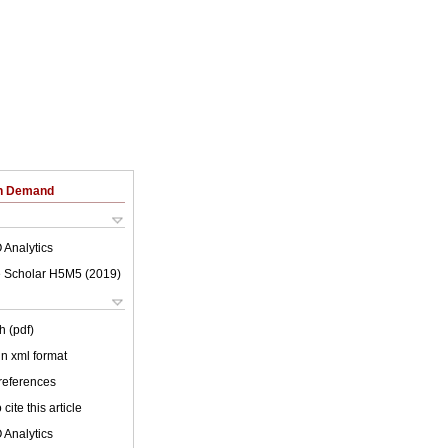
on Demand
 Analytics
 Scholar H5M5 (
2019
)
h (pdf)
 in xml format
 references
cite this article
 Analytics