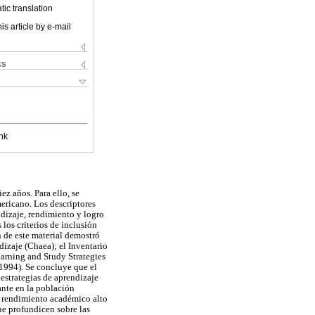
ic translation
is article by e-mail
ks
nk
ez años. Para ello, se
mericano. Los descriptores
ndizaje, rendimiento y logro
los criterios de inclusión
n de este material demostró
dizaje (Chaea); el Inventario
earning and Study Strategies
(1994). Se concluye que el
 estrategias de aprendizaje
ante en la población
on rendimiento académico alto
ue profundicen sobre las