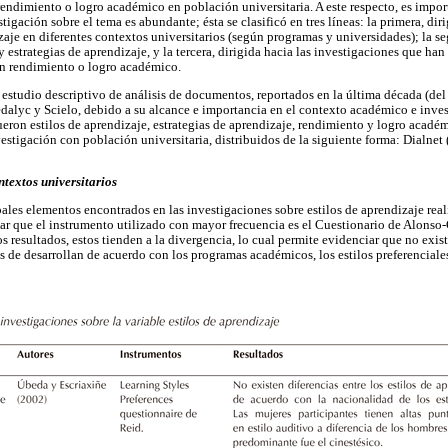
 rendimiento o logro académico en población universitaria. A este respecto, es impo
tigación sobre el tema es abundante; ésta se clasificó en tres líneas: la primera, diri
izaje en diferentes contextos universitarios (según programas y universidades); la s
y estrategias de aprendizaje, y la tercera, dirigida hacia las investigaciones que han
on rendimiento o logro académico.
n estudio descriptivo de análisis de documentos, reportados en la última década (del
edalyc y Scielo, debido a su alcance e importancia en el contexto académico e inve
fueron estilos de aprendizaje, estrategias de aprendizaje, rendimiento y logro acad
vestigación con población universitaria, distribuidos de la siguiente forma: Dialnet 
ntextos universitarios
pales elementos encontrados en las investigaciones sobre estilos de aprendizaje real
ciar que el instrumento utilizado con mayor frecuencia es el Cuestionario de Alonso
s resultados, estos tienden a la divergencia, lo cual permite evidenciar que no exis
s de desarrollan de acuerdo con los programas académicos, los estilos preferenciale