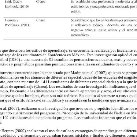
 que describen los estilos de aprendizaje, se encuentra la realizada por Escalante et
ndizaje de los estudiantes de Zootécnica en México. Esta investigación aplicó el cu
rd (1986) a una muestra de 92 estudiantes pertenecientes a cuarto, sexto y octavo
flexivos y pragmáticos presentan puntuaciones más altas en estudiantes de cuarto y 
ormente concuerda con lo encontrado por Madrona et al. (2007), quienes se propusi
edominantes en los alumnos de diferentes especialidades de las escuelas del magiste
rio, con una muestra de 1.411 estudiantes de diferentes especialidades y a la que le
ilos de aprendizaje (Chaea). Los resultados de esta investigación indicaron que el
tudio. En cuanto a las diferencias entre estilos de aprendizaje y sexo, el estudio esta
lexivas que los hombres, éstos son más teóricos. En cuanto al semestre o curso en e
ar que el estilo reflexivo se modifica y se acentúa en la medida en que avanzan en l
 al. (2007), realizaron una investigación que tuvo como propósito identificar los e
segundo cuatrimestre del programa de Psicología de la universidad de Puebla en Mé
a 101 estudiantes del mencionado programa. Los resultados indicaron que el estilo p
o.
errero (2000) analizaron el uso de estilos y estrategias de aprendizaje en diferente
académico y el semestre que cursaban (cursos iniciales y finales de diferentes prog