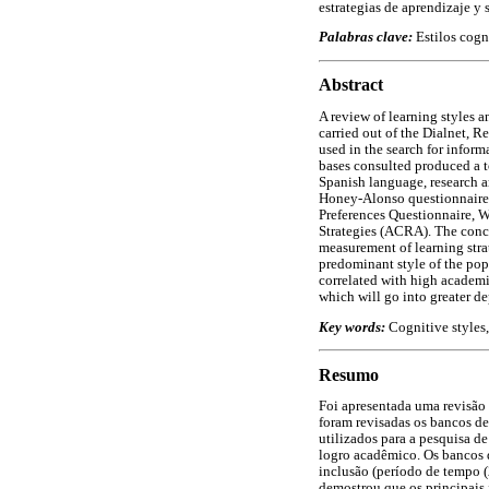
estrategias de aprendizaje y
Palabras clave:
Estilos cogn
Abstract
A review of learning styles a
carried out of the Dialnet, 
used in the search for infor
bases consulted produced a to
Spanish language, research a
Honey-Alonso questionnaire o
Preferences Questionnaire, W
Strategies (ACRA). The concl
measurement of learning strat
predominant style of the popu
correlated with high academi
which will go into greater d
Key words:
Cognitive styles,
Resumo
Foi apresentada uma revisão 
foram revisadas os bancos de
utilizados para a pesquisa d
logro acadêmico. Os bancos d
inclusão (período de tempo (2
demostrou que os principais 