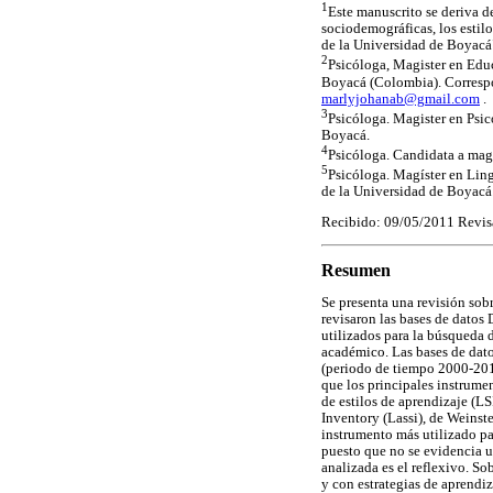
1
Este manuscrito se deriva de
sociodemográficas, los estilo
de la Universidad de Boyacá
2
Psicóloga, Magister en Edu
Boyacá (Colombia). Corres
marlyjohanab@gmail.com
.
3
Psicóloga. Magister en Psic
Boyacá.
4
Psicóloga. Candidata a magí
5
Psicóloga. Magíster en Lin
de la Universidad de Boyacá
Recibido: 09/05/2011 Revis
Resumen
Se presenta una revisión sobr
revisaron las bases de datos
utilizados para la búsqueda d
académico. Las bases de datos
(periodo de tiempo 2000-2011
que los principales instrume
de estilos de aprendizaje (L
Inventory (Lassi), de Weinst
instrumento más utilizado par
puesto que no se evidencia un
analizada es el reflexivo. So
y con estrategias de aprendi