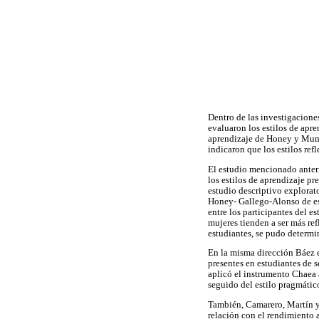
Dentro de las investigaciones
evaluaron los estilos de apre
aprendizaje de Honey y Mumfo
indicaron que los estilos re
El estudio mencionado anteri
los estilos de aprendizaje pr
estudio descriptivo explorato
Honey- Gallego-Alonso de est
entre los participantes del es
mujeres tienden a ser más ref
estudiantes, se pudo determin
En la misma dirección Báez et
presentes en estudiantes de 
aplicó el instrumento Chaea 
seguido del estilo pragmátic
También, Camarero, Martín y H
relación con el rendimiento 