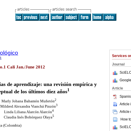
ológico
Services 
1
Journal
no.1 Cali Jan./June 2012
SciELO
Google
gias de aprendizaje: una revisión empírica y
Article
1
ptual de los últimos diez años
Spanis
2
Marly Johana Bahamón Muñetón
Article
3
Mildred Alexandra Vianchá Pinzón
4
Article
Linda Liliana Alarcón Alarcón
5
Claudia Inés Bohórquez Olaya
How to 
ja (Colombia)
SciELO