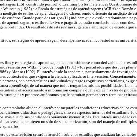
endizagem (LSI) construído por Kol, o Learning Styles Preferences Questionnaire d
 de Weinstein (1987) e a Escala de estratégias de aprendizagem (ACRA) de Román e
a medição de estilos de aprendizagem é o Chaea, sendo diferente da medição de es
 de critérios. Grande parte dos artigos (11) indicam que o estilo predominante na 
ias de aprendizagem, o estilo reflexivo e pragmático estão correlacionados com de
gem profundas. Os resultados de esta revisão sugerem a ampliação de estudos que a
.
nitivos, estratégias de aprendizagem, desempenho acadêmico, estudantes universitár
s estilos y estrategias de aprendizaje puede considerarse como derivado de los estudi
s años sesenta por Witkin y Goodenough (1981) y los postulados que después plant
86) y Alonso (1992). El interés desde la academia, particularmente de investigad
nes contextuales que exigen a la ciencia aplicada su intervención. Concretamente,
 personas, con características individuales y rasgos cognitivos particulares, exige
anza aprendizaje, de tal manera que todos tengan las mismas posibilidades. Lo ante
 al estudiante el acercamiento a información compleja que le exige niveles de proce
s estrategias y procesos autónomos que le permitan permanecer y terminar exitosa
e contempladas aluden al interés por mejorar las condiciones educativas de los estu
condiciones didácticas o pedagógicas, sino en aspectos internos del estudiante, lo 
s, más allá de sus habilidades puramente memorísticas. Este interés surge de los c
ducativos que requieren no sólo de su memorización, sino del manejo de múltiples
y aplicarlas.
jeto de esta revisión centró la atención sobre los estudios que analizan las variables