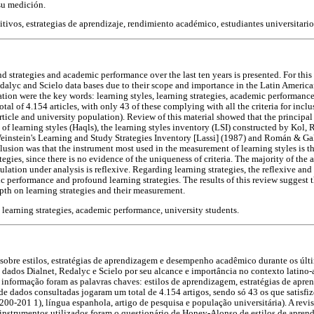
 su medición.
itivos, estrategias de aprendizaje, rendimiento académico, estudiantes universitario
nd strategies and academic performance over the last ten years is presented. For thi
Redalyc and Scielo data bases due to their scope and importance in the Latin America
mation were the key words: learning styles, learning strategies, academic performan
tal of 4.154 articles, with only 43 of these complying with all the criteria for inc
rticle and university population). Review of this material showed that the principal
f learning styles (Haqls), the learning styles inventory (LSI) constructed by Kol, 
einstein's Learning and Study Strategies Inventory [Lassi] (1987) and Román & Gal
usion was that the instrument most used in the measurement of learning styles is the
egies, since there is no evidence of the uniqueness of criteria. The majority of the a
lation under analysis is reflexive. Regarding learning strategies, the reflexive and
c performance and profound learning strategies. The results of this review suggest t
epth on learning strategies and their measurement.
 learning strategies, academic performance, university students.
sobre estilos, estratégias de aprendizagem e desempenho acadêmico durante os últim
 dados Dialnet, Redalyc e Scielo por seu alcance e importância no contexto latino-
e informação foram as palavras chaves: estilos de aprendizagem, estratégias de ap
e dados consultadas jogaram um total de 4.154 artigos, sendo só 43 os que satisfize
00-201 1), língua espanhola, artigo de pesquisa e população universitária). A revis
instrumentos utilizados foram o questionário de Honey-Alonso de estilos de apren