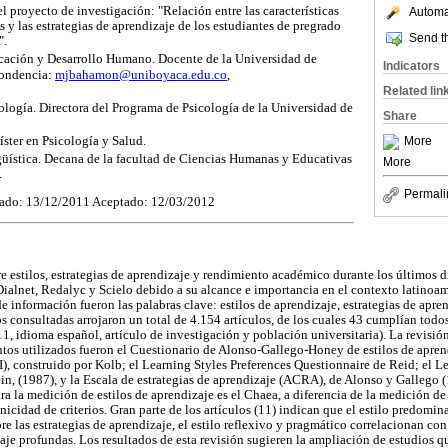
l proyecto de investigación: "Relación entre las características
Automat
s y las estrategias de aprendizaje de los estudiantes de pregrado
Send th
".
cación y Desarrollo Humano. Docente de la Universidad de
Indicators
pondencia:
mjbahamon@uniboyaca.edu.co
,
Related lin
ología. Directora del Programa de Psicología de la Universidad de
Share
ster en Psicología y Salud.
More
güística. Decana de la facultad de Ciencias Humanas y Educativas
More
.
Permali
ado: 13/12/2011 Aceptado: 12/03/2012
e estilos, estrategias de aprendizaje y rendimiento académico durante los últimos di
 Dialnet, Redalyc y Scielo debido a su alcance e importancia en el contexto latinoa
e información fueron las palabras clave: estilos de aprendizaje, estrategias de apre
 consultadas arrojaron un total de 4.154 artículos, de los cuales 43 cumplían todos 
, idioma español, artículo de investigación y población universitaria). La revisió
ntos utilizados fueron el Cuestionario de Alonso-Gallego-Honey de estilos de apren
SI), construido por Kolb; el Learning Styles Preferences Questionnaire de Reid; el L
ein, (1987), y la Escala de estrategias de aprendizaje (ACRA), de Alonso y Gallego 
a la medición de estilos de aprendizaje es el Chaea, a diferencia de la medición de
icidad de criterios. Gran parte de los artículos (11) indican que el estilo predomin
bre las estrategias de aprendizaje, el estilo reflexivo y pragmático correlacionan c
zaje profundas. Los resultados de esta revisión sugieren la ampliación de estudios q