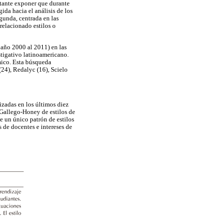
rtante exponer que durante
gida hacia el análisis de los
egunda, centrada en las
 relacionado estilos o
 año 2000 al 2011) en las
stigativo latinoamericano.
émico. Esta búsqueda
(24), Redalyc (16), Scielo
izadas en los últimos diez
-Gallego-Honey de estilos de
te un único patrón de estilos
s de docentes e intereses de