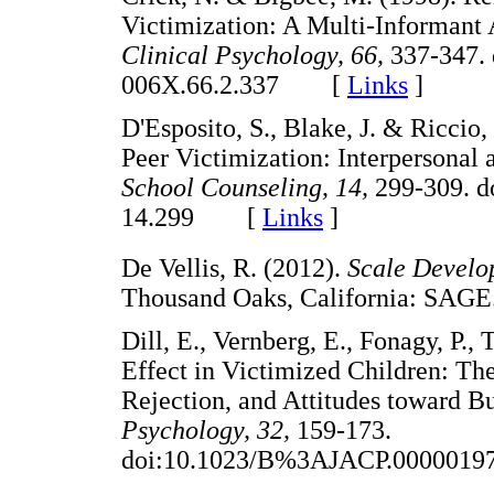
Victimization: A Multi-Informant
Clinical Psychology, 66,
337-347. 
006X.66.2.337 [
Links
]
D'Esposito, S., Blake, J. & Riccio,
Peer Victimization: Interpersonal 
School Counseling, 14,
299-309. d
14.299 [
Links
]
De Vellis, R. (2012).
Scale Develo
Thousand Oaks, California: S
Dill, E., Vernberg, E., Fonagy, P
Effect in Victimized Children: Th
Rejection, and Attitudes toward B
Psychology, 32,
159-173.
doi:10.1023/B%3AJACP.000001