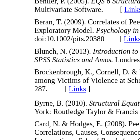
Bentler, P. (2005).
EQS 6 Structur
Multivariate Software. [
Link
Beran, T. (2009). Correlates of P
Exploratory Model.
Psychology in 
doi:10.1002/pits.20380 [
Link
Blunch, N. (2013).
Introduction t
SPSS Statistics and Amos.
Londr
Brockenbrough, K., Cornell, D. & 
among Victims of Violence at Sch
287. [
Links
]
Byrne, B. (2010).
Structural Equ
York: Routledge Taylor & Fran
Card, N. & Hodges, E. (2008). Pee
Correlations, Causes, Consequence