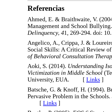
Referencias
Ahmed, E. & Braithwaite, V. (20
Management and School Bullying
Delinquency, 4
1, 269-294. doi:
Angelico, A., Crippa, J. & Loureir
Social Skills: A Critical Review of
of Behavioral Consultation Thera
Aoki, S. (2014).
Understanding Iso
Victimization in Middle School
(Te
University, EUA. [
Links
]
Batsche, G. & Knoff, H. (1994). B
Pervasive Problem in the Schools.
[
Links
]