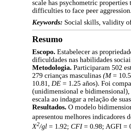
scale has psychometric properties t
difficulties to face peer aggression
Keywords:
Social skills, validity o
Resumo
Escopo.
Estabelecer as propriedad
dificuldades nas habilidades sociai
Metodologia.
Participaram 502 es
279 crianças masculinas
(M
= 10.
10.81,
DE
= 1.25 años). Foi compa
(unidimensional e bidimensional), 
escala ao indagar a relação de sua
Resultados.
O modelo bidimensiona
apresentou melhores indicadores d
2
X
/gl
= 1.92;
CFI
= 0.98; AGFI = 