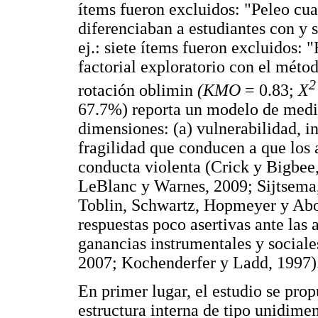
ítems fueron excluidos: "Peleo cu
diferenciaban a estudiantes con y s
ej.: siete ítems fueron excluidos: 
factorial exploratorio con el mét
2
rotación oblimin
(KMO
= 0.83;
X
67.7%) reporta un modelo de medic
dimensiones: (a) vulnerabilidad, i
fragilidad que conducen a que los
conducta violenta (Crick y Bigbee,
LeBlanc y Warnes, 2009; Sijtsema,
Toblin, Schwartz, Hopmeyer y Abou
respuestas poco asertivas ante las 
ganancias instrumentales y sociale
2007; Kochenderfer y Ladd, 1997)
En primer lugar, el estudio se pro
estructura interna de tipo unidime