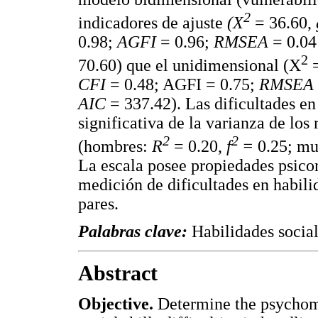
2
indicadores de ajuste
(X
= 36.60,
0.98;
AGFI
= 0.96;
RMSEA
= 0.04
2
70.60) que el unidimensional (X
=
CFI
= 0.48; AGFI = 0.75;
RMSEA
AIC
= 337.42). Las dificultades en
significativa de la varianza de lo
2
2
(hombres:
R
= 0.20,
f
=
0.25; mu
La escala posee propiedades psicom
medición de dificultades en habilid
pares.
Palabras clave:
Habilidades social
Abstract
Objective.
Determine the psychome