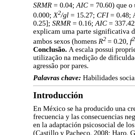
SRMR
= 0.04;
AIC
= 70.60) que o
2
0.000;
X
/gl
= 15.27;
CFI
= 0.48;
0.25];
SRMR
= 0.16;
AIC
= 337.42)
explicam uma parte significativa 
2
2
ambos sexos (homens
R
= 0.20,
f
Conclusão.
A escala possui propr
utilização na medição de dificuldad
agressão por pares.
Palavras chave:
Habilidades socia
Introducción
En México se ha producido una crec
frecuencia y las consecuencias nega
en la adaptación psicosocial de los
(Castillo y Pacheco, 2008; Haro, G