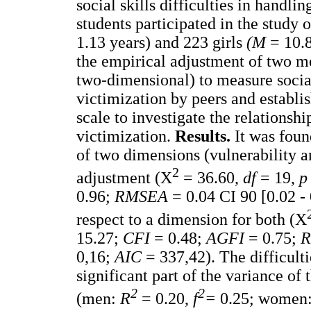
social skills difficulties in handli
students participated in the study
1.13 years) and 223 girls
(M
= 10.
the empirical adjustment of two 
two-dimensional) to measure social 
victimization by peers and establis
scale to investigate the relationshi
victimization.
Results.
It was fou
of two dimensions (vulnerability an
2
adjustment (X
= 36.60,
df
= 19,
0.96;
RMSEA
= 0.04 CI 90 [0.02 -
respect to a dimension for both (X
15.27;
CFI
= 0.48;
AGFI
= 0.75;
0,16;
AIC
= 337,42). The difficulti
significant part of the variance of 
2
2
(men:
R
= 0.20,
f
=
0.25; women