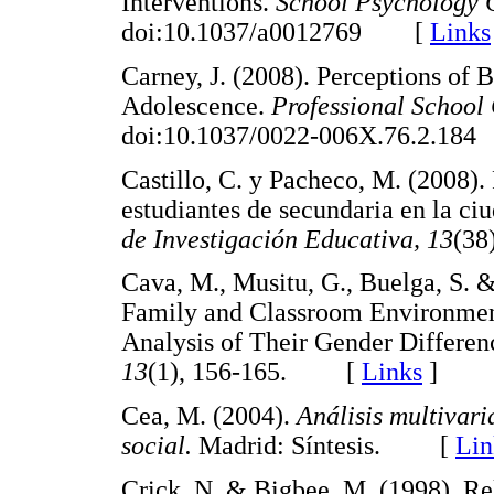
Interventions.
School Psychology Q
doi:10.1037/a0012769 [
Links
Carney, J. (2008). Perceptions of
Adolescence.
Professional School 
doi:10.1037/0022-006X.76.2.1
Castillo, C. y Pacheco, M. (2008). 
estudiantes de secundaria en la c
de Investigación Educativa, 13
(3
Cava, M., Musitu, G., Buelga, S. &
Family and Classroom Environment
Analysis of Their Gender Differen
13
(1), 156-165. [
Links
]
Cea, M. (2004).
Análisis multivari
social.
Madrid: Síntesis. [
Lin
Crick, N. & Bigbee, M. (1998). Re