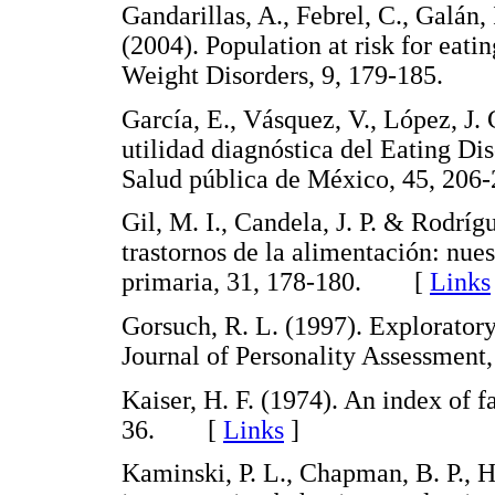
Gandarillas, A., Febrel, C., Galán,
(2004). Population at risk for eati
Weight Disorders, 9, 179-185.
García, E., Vásquez, V., López, J. 
utilidad diagnóstica del Eating Di
Salud pública de México, 45, 2
Gil, M. I., Candela, J. P. & Rodrí
trastornos de la alimentación: nues
primaria, 31, 178-180. [
Links
Gorsuch, R. L. (1997). Exploratory f
Journal of Personality Assessme
Kaiser, H. F. (1974). An index of f
36. [
Links
]
Kaminski, P. L., Chapman, B. P., 