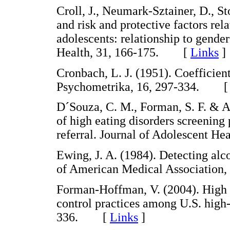
Croll, J., Neumark-Sztainer, D., S
and risk and protective factors re
adolescents: relationship to gender
Health, 31, 166-175. [
Links
]
Cronbach, L. J. (1951). Coefficient 
Psychometrika, 16, 297-334. 
D´Souza, C. M., Forman, S. F. & Au
of high eating disorders screenin
referral. Journal of Adolescent 
Ewing, J. A. (1984). Detecting al
of American Medical Associatio
Forman-Hoffman, V. (2004). High 
control practices among U.S. high-
336. [
Links
]