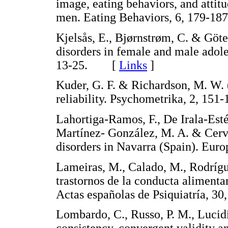
image, eating behaviors, and attit
men. Eating Behaviors, 6, 179
Kjelsås, E., Bjørnstrøm, C. & Göte
disorders in female and male adole
13-25. [
Links
]
Kuder, G. F. & Richardson, M. W. (
reliability. Psychometrika, 2, 
Lahortiga-Ramos, F., De Irala-Estév
Martínez- González, M. A. & Cerve
disorders in Navarra (Spain). Eu
Lameiras, M., Calado, M., Rodrígu
trastornos de la conducta alimentar
Actas españolas de Psiquiatría,
Lombardo, C., Russo, P. M., Lucidi,