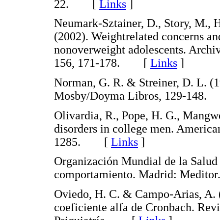
22. [
Links
]
Neumark-Sztainer, D., Story, M., Ha
(2002). Weightrelated concerns a
nonoverweight adolescents. Archiv
156, 171-178. [
Links
]
Norman, G. R. & Streiner, D. L. (1
Mosby/Doyma Libros, 129-148
Olivardia, R., Pope, H. G., Mangwe
disorders in college men. American
1285. [
Links
]
Organización Mundial de la Salud 
comportamiento. Madrid: Medi
Oviedo, H. C. & Campo-Arias, A. (
coeficiente alfa de Cronbach. Rev