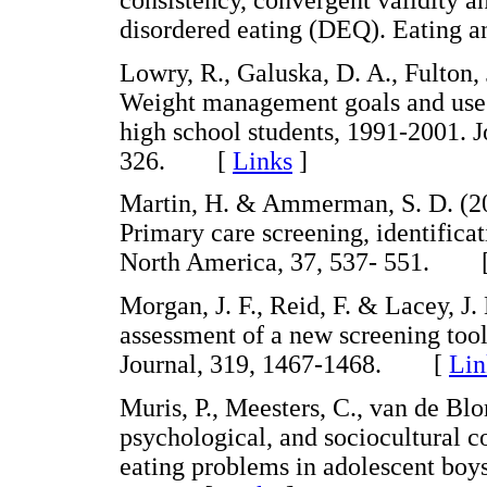
consistency, convergent validity an
disordered eating (DEQ). Eating
Lowry, R., Galuska, D. A., Fulton,
Weight management goals and use o
high school students, 1991-2001. J
326. [
Links
]
Martin, H. & Ammerman, S. D. (200
Primary care screening, identificat
North America, 37, 537- 551. 
Morgan, J. F., Reid, F. & Lacey, J
assessment of a new screening tool
Journal, 319, 1467-1468. [
Lin
Muris, P., Meesters, C., van de Bl
psychological, and sociocultural c
eating problems in adolescent boys