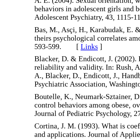
A. E. (2004). Sexual orientation, 
behaviors in adolescent girls and
Adolescent Psychiatry, 43, 111
Bas, M., Asçi, H., Karabudak, E. &
theirs psychological correlates am
593-599. [
Links
]
Blacker, D. & Endicott, J. (2002).
reliability and validity. In: Rush, A
A., Blacker, D., Endicott, J., Han
Psychiatric Association, Washin
Boutelle, K., Neumark-Sztainer, D
control behaviors among obese, ov
Journal of Pediatric Psychology
Cortina, J. M. (1993). What is coe
and applications. Journal of App