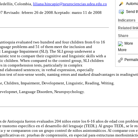
Automat
Medellín, Colombia,
liliana.hincapie@neurociencias.udea.edu.co
Send th
07 Revisado: febrero 26 de 2008 Aceptado: marzo 11 de 2008
Indicators
Related lin
Share
ntioquia evaluated two hundred and four children from 6 to 16
More
anguage problems and 51 of them meet the inclusion and
More
fic Language Impairment (SLI). The SLI group underwent a
stic test to compare their cognitive and linguistic skills with a
Permali
ic children. When compared to the control group, SLI children
es in comprehension tests, particularly in complex
nd elaborated sentences; in verbal expression, especially
tion test of non-sense words; naming errors and marked disadvantages in readingwrit
, Children, Impairment, Development, Linguistic, Reading, Writing.
velopmet, Language Disorders, Neuropsychology.
 de Antioquia fueron evaluados 204 niños entre los 6-16 años de edad con problem
e trastorno específico en el desarrollo del lenguaje (TEDL). Al grupo TEDL, se le r
ca y se compararon con un grupo control de niños asintomáticos. Al comparar con e
gnificativas en: pruebas de comprensión, en especial para estructuras morfosintácti