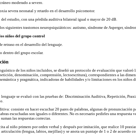
 cráneo moderado a severo.
poxia severa neonatal y retardo en el desarrollo psicomotor.
del estudio, con una pérdida auditiva bilateral igual o mayor de 20 dB.
os siguientes trastornos neuropsiquiátricos: autismo, síndrome de Asperger, síndrom
los niños del grupo control
e retraso en el desarrollo del lenguaje.
 dentro del grupo escolar.
ción
linguístico de los niños incluidos, se diseñó un protocolo de evaluación que valoró 
etición, denominación, comprensión, lectoescritura), correspondientes a las dimen
 semántica y pragmática, indicadoras de habilidades y/o limitaciones en los niños
 lenguaje se evaluó con las pruebas de: Discriminación Auditiva, Repetición, Prax
o.
itiva: consiste en hacer escuchar 20 pares de palabras, algunas de pronunciación pa
labras escuchadas son iguales o diferentes. No es necesario pedirles una respuesta v
 suman las respuestas correctas.
cita al niño primero por orden verbal y después por imitación, que realice 10 praxia
rticulación (lengua, labios, mejillas) y se anota un puntaje de 1 o 2 de acuerdo co