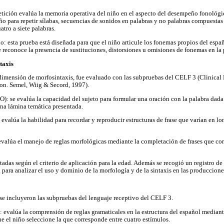
etición evalúa la memoria operativa del niño en el aspecto del desempeño fonológi
ño para repetir sílabas, secuencias de sonidos en palabras y no palabras compuestas 
atro a siete palabras.
: esta prueba está diseñada para que el niño articule los fonemas propios del españo
e reconoce la presencia de sustituciones, distorsiones u omisiones de fonemas en la 
taxis
 dimensión de morfosintaxis, fue evaluado con las subpruebas del CELF 3 (Clinica
on. Semel, Wiig & Secord, 1997).
): se evalúa la capacidad del sujeto para formular una oración con la palabra dada
na lámina temática presentada.
valúa la habilidad para recordar y reproducir estructuras de frase que varían en l
 evalúa el manejo de reglas morfológicas mediante la completación de frases que c
tadas según el criterio de aplicación para la edad. Además se recogió un registro d
 para analizar el uso y dominio de la morfología y de la sintaxis en las produccione
se incluyeron las subpruebas del lenguaje receptivo del CELF 3.
: evalúa la comprensión de reglas gramaticales en la estructura del español mediante
ue el niño seleccione la que corresponde entre cuatro estímulos.