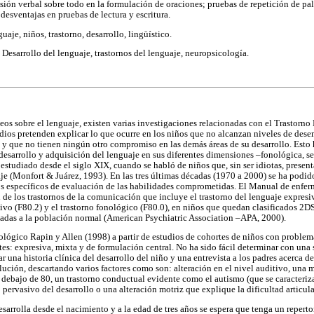
ión verbal sobre todo en la formulación de oraciones; pruebas de repetición de pala
esventajas en pruebas de lectura y escritura.
aje, niños, trastorno, desarrollo, lingüístico.
Desarrollo del lenguaje, trastornos del lenguaje, neuropsicología.
os sobre el lenguaje, existen varias investigaciones relacionadas con el Trastorno 
ios pretenden explicar lo que ocurre en los niños que no alcanzan niveles de des
 y que no tienen ningún otro compromiso en las demás áreas de su desarrollo. Esto
desarrollo y adquisición del lenguaje en sus diferentes dimensiones –fonológica, se
estudiado desde el siglo XIX, cuando se habló de niños que, sin ser idiotas, prese
aje (Monfort & Juárez, 1993). En las tres últimas décadas (1970 a 2000) se ha podid
os específicos de evaluación de las habilidades comprometidas. El Manual de enfe
n de los trastornos de la comunicación que incluye el trastorno del lenguaje expresi
ivo (F80.2) y el trastorno fonológico (F80.0), en niños que quedan clasificados 2
cadas a la población normal (American Psychiatric Association –APA, 2000).
ológico Rapin y Allen (1998) a partir de estudios de cohortes de niños con problem
entes: expresiva, mixta y de formulación central. No ha sido fácil determinar con una
r una historia clínica del desarrollo del niño y una entrevista a los padres acerca 
lución, descartando varios factores como son: alteración en el nivel auditivo, una 
 debajo de 80, un trastorno conductual evidente como el autismo (que se caracteri
o pervasivo del desarrollo o una alteración motriz que explique la dificultad articul
esarrolla desde el nacimiento y a la edad de tres años se espera que tenga un repert