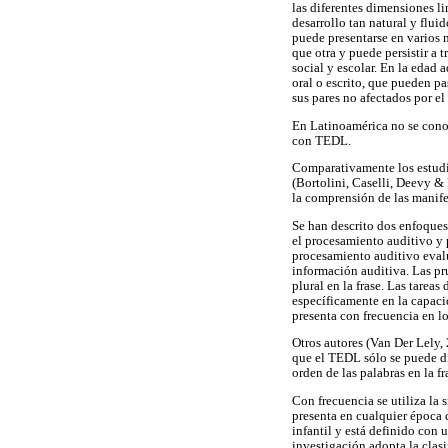
las diferentes dimensiones l
desarrollo tan natural y flu
puede presentarse en varios 
que otra y puede persistir a 
social y escolar. En la edad
oral o escrito, que pueden p
sus pares no afectados por e
En Latinoamérica no se conoc
con TEDL.
Comparativamente los estudio
(Bortolini, Caselli, Deevy &
la comprensión de las manife
Se han descrito dos enfoques
el procesamiento auditivo y 
procesamiento auditivo evalú
información auditiva. Las pru
plural en la frase. Las tare
específicamente en la capacid
presenta con frecuencia en 
Otros autores (Van Der Lely,
que el TEDL sólo se puede d
orden de las palabras en la fr
Con frecuencia se utiliza la 
presenta en cualquier época d
infantil y está definido con 
investigación adopta la clas