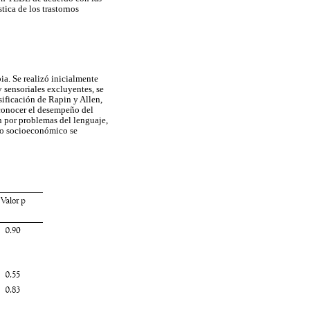
tica de los trastornos
ia. Se realizó inicialmente
 sensoriales excluyentes, se
sificación de Rapin y Allen,
 conocer el desempeño del
n por problemas del lenguaje,
ato socioeconómico se