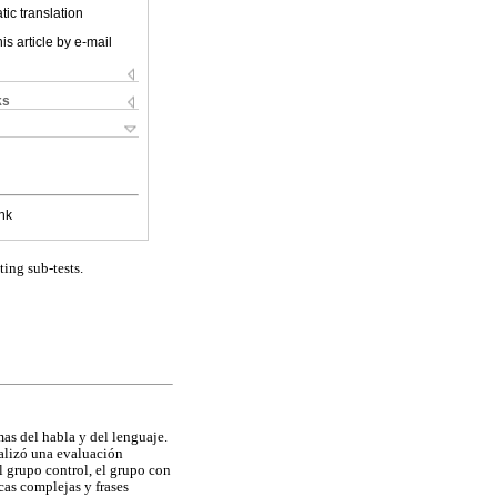
ic translation
is article by e-mail
ks
nk
ing sub-tests.
as del habla y del lenguaje.
ealizó una evaluación
l grupo control, el grupo con
cas complejas y frases