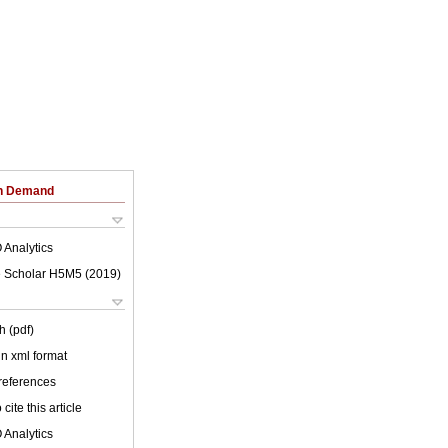
on Demand
 Analytics
 Scholar H5M5 (
2019
)
h (pdf)
 in xml format
 references
cite this article
 Analytics