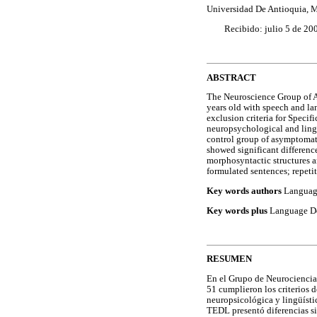
Universidad De Antioquia, 
Recibido: julio 5 de 20
ABSTRACT
The Neuroscience Group of A
years old with speech and l
exclusion criteria for Speci
neuropsychological and lingui
control group of asymptomat
showed significant differenc
morphosyntactic structures a
formulated sentences; repeti
Key words authors
Language
Key words plus
Language De
RESUMEN
En el Grupo de Neurociencias
51 cumplieron los criterios d
neuropsicológica y lingüísti
TEDL presentó diferencias si