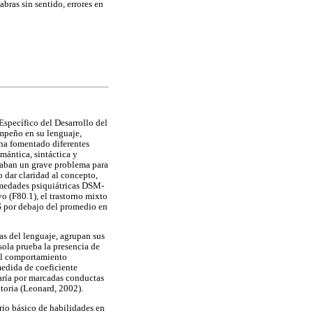
bras sin sentido, errores en
Específico del Desarrollo del
empeño en su lenguaje,
 ha fomentado diferentes
mántica, sintáctica y
ntaban un grave problema para
o dar claridad al concepto,
rmedades psiquiátricas DSM-
vo (F80.1), el trastorno mixto
DS por debajo del promedio en
as del lenguaje, agrupan sus
 sola prueba la presencia de
del comportamiento
medida de coeficiente
zaría por marcadas conductas
atoria (Leonard, 2002).
orio básico de habilidades en