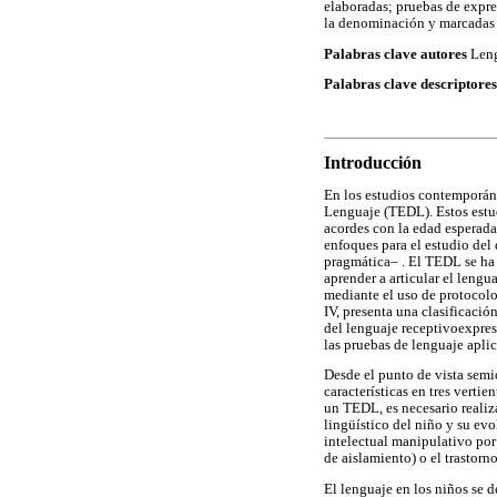
elaboradas; pruebas de expres
la denominación y marcadas d
Palabras clave autores
Lengu
Palabras clave descriptores
Introducción
En los estudios contemporáne
Lenguaje (TEDL). Estos estud
acordes con la edad esperada
enfoques para el estudio del 
pragmática– . El TEDL se ha 
aprender a articular el lengu
mediante el uso de protocol
IV, presenta una clasificació
del lenguaje receptivoexpres
las pruebas de lenguaje apli
Desde el punto de vista semi
características en tres verti
un TEDL, es necesario realiza
lingüístico del niño y su evo
intelectual manipulativo por
de aislamiento) o el trastorn
El lenguaje en los niños se d