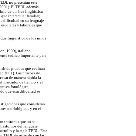
 TEDL no presentan este
, 2001). El TEDL además
nio de un área lingüística
que interactúa: familiar,
e dificultad en su lenguaje
escolares y laborales que
que lingüístico de los niños
en, 1999), italiano
rente teórico importante para
artir de pruebas que evalúan
r, 2001). Las pruebas de
cesar de manera rápida la
del marcador de tiempo y el
rativa fonológica,
do que esta dificultad se
estigaciones que consideran
ores morfológicos y en el
un trastorno que no se
 trastornos del lenguaje
sarrollo y la sigla TEDL. Esta
con TEDL de acuerdo con las