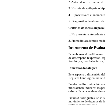
2. Antecedente de trauma de
3. Historia de epilepsia o hi
4. Hipoacusia en el momento 
5. Diagnóstico de alguno de l
Criterios de inclusión para 
1. No presentar antecedente d
2. Promedio académico medio
Instrumento de Evalua
Para obtener el perfil neuro
de desempeño (expresión, rep
fonológica, morfosintáctica,
Dimensión fonológica
Este aspecto o dimensión del
Registro Fonológico Inducid
Prueba de discriminación aud
niños deben indicar si las pa
cabeza. Para la evaluación se
Praxias Orolinguales: se soli
movimiento de órganos de la a
realizar el movimiento.