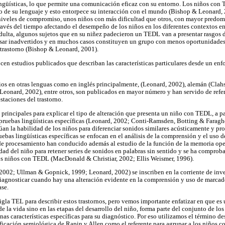
ingüísticas, lo que permite una comunicación eficaz con su entorno. Los niños con
ido de su lenguaje y esto entorpece su interacción con el mundo (Bishop & Leonard
niveles de compromiso, unos niños con más dificultad que otros, con mayor predomi
través del tiempo afectando el desempeño de los niños en los diferentes contextos en 
 adulta, algunos sujetos que en su niñez padecieron un TEDL van a presentar rasgos d
asar inadvertidos y en muchos casos constituyen un grupo con menos oportunidades 
l trastorno (Bishop & Leonard, 2001).
en estudios publicados que describan las características particulares desde un enfo
s en otras lenguas como en inglés principalmente, (Leonard, 2002), alemán (Clahs
 Leonard, 2002), entre otros, son publicados en mayor número y han servido de refe
staciones del trastorno.
 principales para explicar el tipo de alteración que presenta un niño con TEDL, a p
pruebas lingüísticas específicas (Leonard, 2002; Conti-Ramsden, Botting & Faraghe
an la habilidad de los niños para diferenciar sonidos similares acústicamente y pro
ebas lingüísticas específicas se enfocan en el análisis de la comprensión y el uso 
as de procesamiento han conducido además al estudio de la función de la memoria ope
ad del niño para retener series de sonidos en palabras sin sentido y se ha comproba
los niños con TEDL (MacDonald & Christiar, 2002; Ellis Weismer, 1996).
 2002; Ullman & Gopnick, 1999; Leonard, 2002) se inscriben en la corriente de inv
iagnosticar cuando hay una alteración evidente en la comprensión y uso de marcad
ase.
sigla TEL para describir estos trastornos, pero vemos importante enfatizar en que es 
e la vida sino en las etapas del desarrollo del niño, forma parte del conjunto de los
unas características específicas para su diagnóstico. Por eso utilizamos el término de
ificación semiológica de Rapin y Allen como el referente para agrupar a los niños 