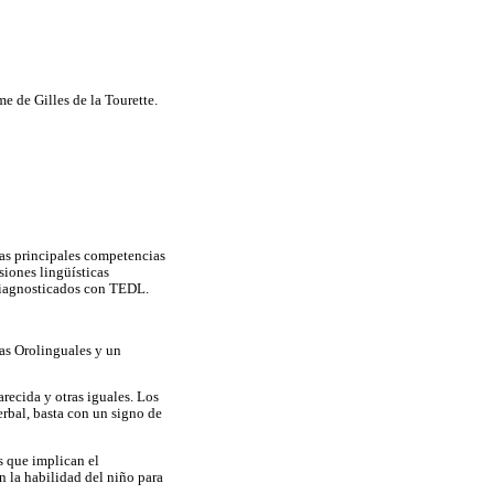
e de Gilles de la Tourette.
las principales competencias
siones lingüísticas
 diagnosticados con TEDL.
ias Orolinguales y un
recida y otras iguales. Los
erbal, basta con un signo de
s que implican el
n la habilidad del niño para