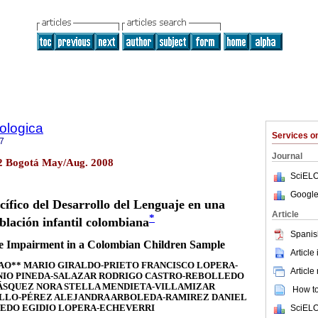
ologica
Services 
7
Journal
o.2 Bogotá May/Aug. 2008
SciELO
Google
ífico del Desarrollo del Lenguaje en una
Article
*
blación infantil colombiana
Spanis
e Impairment in a Colombian Children Sample
Article
AO** MARIO GIRALDO-PRIETO FRANCISCO LOPERA-
Article
NIO PINEDA-SALAZAR RODRIGO CASTRO-REBOLLEDO
ÁSQUEZ NORA STELLA MENDIETA-VILLAMIZAR
How to 
LLO-PÉREZ ALEJANDRA ARBOLEDA-RAMIREZ DANIEL
EDO EGIDIO LOPERA-ECHEVERRI
SciELO