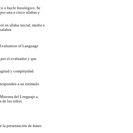
co o bucle fonológico. Se
por una a cinco sílabas y
l en sílaba inicial, media o
palabra.
l Evaluation of Language
 por el evaluador y que
ongitud y complejidad
orresponden a un estímulo
e Muestra del Lenguaje a
s de los niños.
 la presentación de frases