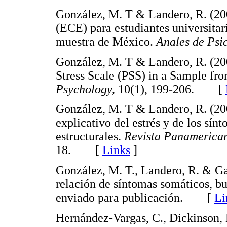
González, M. T & Landero, R. (20
(ECE) para estudiantes universitar
muestra de México.
Anales de Psi
González, M. T & Landero, R. (200
Stress Scale (PSS) in a Sample f
Psychology,
10(1), 199-206. [
González, M. T & Landero, R. (20
explicativo del estrés y de los sí
estructurales.
Revista Panamerican
18. [
Links
]
González, M. T., Landero, R. & Ga
relación de síntomas somáticos, b
enviado para publicación. [
Li
Hernández-Vargas, C., Dickinson, 