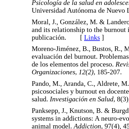
Psicología de la salud en adolesce
Universidad Autónoma de Nue
Moral, J., González, M. & Landero
and its relationship to the burnout
publicación. [
Links
]
Moreno-Jiménez, B., Bustos, R., Ma
evaluación del burnout. Problemas
de los elementos del proceso.
Revi
Organizaciones, 12(2),
185-207
Pando, M., Aranda, C., Aldrete, M.
psicosociales y burnout en docentes
salud.
Investigación en Salud,
8(3
Panksepp, J., Knutson, B. & Burgdo
systems in addictions: A neuro-evo
animal model.
Addiction,
97(4),