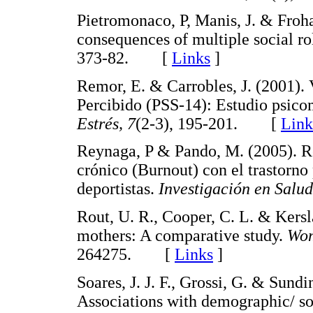
Pietromonaco, P, Manis, J. & Froh
consequences of multiple social ro
373-82. [
Links
]
Remor, E. & Carrobles, J. (2001). 
Percibido (PSS-14): Estudio psico
Estrés, 7
(2-3), 195-201. [
Link
Reynaga, P & Pando, M. (2005). R
crónico (Burnout) con el trastorno
deportistas.
Investigación en Salu
Rout, U. R., Cooper, C. L. & Kers
mothers: A comparative study.
Wom
264275. [
Links
]
Soares, J. J. F., Grossi, G. & Sun
Associations with demographic/ so