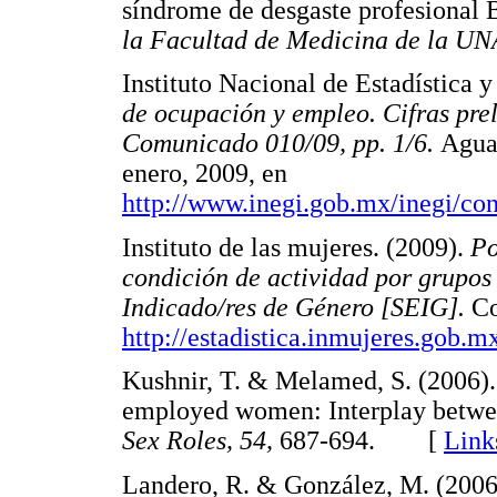
síndrome de desgaste profesional
la Facultad de Medicina de la U
Instituto Nacional de Estadística 
de ocupación y empleo. Cifras pre
Comunicado 010/09, pp. 1/6.
Aguas
enero, 2009, en
http://www.inegi.gob.mx/inegi/co
Instituto de las mujeres. (2009).
Po
condición de actividad por grupos
Indicado/res de Género [SEIG].
Co
http://estadistica.inmujeres.gob.m
Kushnir, T. & Melamed, S. (2006).
employed women: Interplay betwee
Sex Roles, 54,
687-694. [
Link
Landero, R. & González, M. (2006)