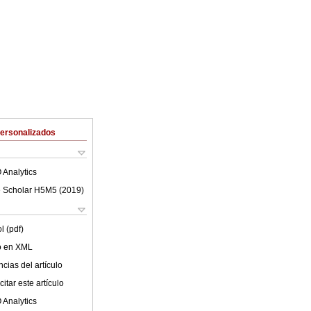
Personalizados
 Analytics
 Scholar H5M5 (
2019
)
l (pdf)
lo en XML
cias del artículo
itar este artículo
 Analytics