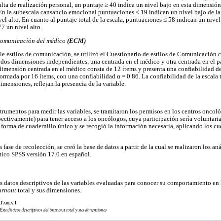
alta de realización personal, un puntaje ≥ 40 indica un nivel bajo en esta dimensión
 En la subescala cansancio emocional puntuaciones < 19 indican un nivel bajo de la
el alto. En cuanto al puntaje total de la escala, puntuaciones ≤ 58 indican un nive
7 un nivel alto.
 Comunicación del médico
(ECM)
le estilos de comunicación, se utilizó el Cuestionario de estilos de Comunicación cr
 dos dimensiones independientes, una centrada en el médico y otra centrada en el p
imensión centrada en el médico consta de 12 ítems y presenta una confiabilidad d
formada por 16 ítems, con una confiabilidad α = 0.86. La confiabilidad de la escala t
imensiones, reflejan la presencia de la variable.
trumentos para medir las variables, se tramitaron los permisos en los centros oncol
ectivamente) para tener acceso a los oncólogos, cuya participación sería voluntaria
forma de cuadernillo único y se recogió la información necesaria, aplicando los cues
fase de recolección, se creó la base de datos a partir de la cual se realizaron los aná
stico SPSS versión 17.0 en español.
os datos descriptivos de las variables evaluadas para conocer su comportamiento en
urnout
total y sus dimensiones.