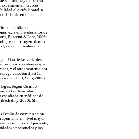
ste sentido, hay evidencia
 a experimentar mayores
ilidad al estrés laboral se
, unidades de enfermedades
ional de lidiar con el
nes, existen niveles altos de
Corti, Buscemi & Font, 2006;
ólogos constituyen, dentro
tal, así como también la
gos. Una de las variables
santes. Existe evidencia que
gicos, y el afrontamiento por
 desapego emocional actúan
ousinha, 2009; Sojo, 2006).
ólogos. Según Guarino
frente a las demandas
do estudiada en médicos de
es (Bethelmy, 2006). Sin
 el estilo de comunicación
ea apuntan a un nivel mayor
ción centrado en el paciente,
esidades emocionales y las