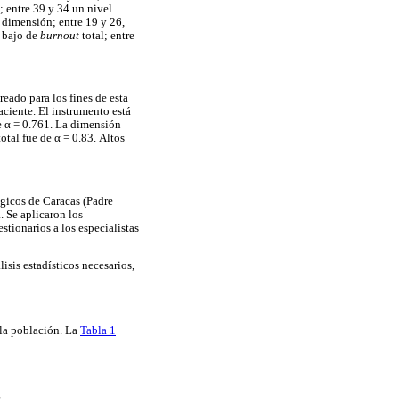
; entre 39 y 34 un nivel
 dimensión; entre 19 y 26,
l bajo de
burnout
total; entre
eado para los fines de esta
aciente. El instrumento está
e α = 0.761. La dimensión
otal fue de α = 0.83. Altos
ógicos de Caracas (Padre
. Se aplicaron los
tionarios a los especialistas
lisis estadísticos necesarios,
 la población. La
Tabla 1