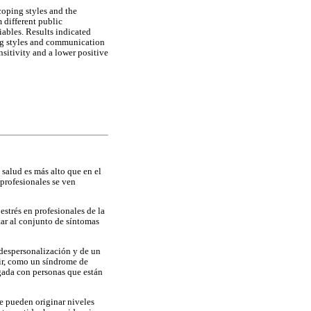
coping styles and the
 different public
ables. Results indicated
ing styles and communication
nsitivity and a lower positive
salud es más alto que en el
 profesionales se ven
estrés en profesionales de la
ar al conjunto de síntomas
despersonalización y de un
cir, como un síndrome de
ngada con personas que están
e pueden originar niveles