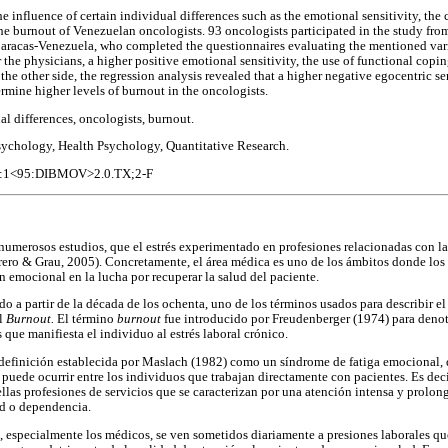
e influence of certain individual differences such as the emotional sensitivity, the 
e burnout of Venezuelan oncologists. 93 oncologists participated in the study from
aracas-Venezuela, who completed the questionnaires evaluating the mentioned vari
 the physicians, a higher positive emotional sensitivity, the use of functional cop
 the other side, the regression analysis revealed that a higher negative egocentric se
ermine higher levels of burnout in the oncologists.
al differences, oncologists, burnout.
ychology, Health Psychology, Quantitative Research.
2:1<95:DIBMOV>2.0.TX;2-F
numerosos estudios, que el estrés experimentado en profesiones relacionadas con la 
rrero & Grau, 2005). Concretamente, el área médica es uno de los ámbitos donde los
n emocional en la lucha por recuperar la salud del paciente.
do a partir de la década de los ochenta, uno de los términos usados para describir el 
el
Burnout.
El término
burnout
fue introducido por Freudenberger (1974) para denot
 que manifiesta el individuo al estrés laboral crónico.
 definición establecida por Maslach (1982) como un síndrome de fatiga emocional, 
 puede ocurrir entre los individuos que trabajan directamente con pacientes. Es de
ellas profesiones de servicios que se caracterizan por una atención intensa y prolo
ad o dependencia.
d, especialmente los médicos, se ven sometidos diariamente a presiones laborales qu