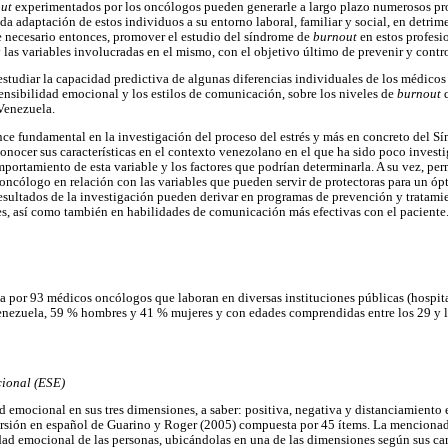
out
experimentados por los oncólogos pueden generarle a largo plazo numerosos pro
a adaptación de estos individuos a su entorno laboral, familiar y social, en detrime
ce necesario entonces, promover el estudio del síndrome de
burnout
en estos profesi
as variables involucradas en el mismo, con el objetivo último de prevenir y control
estudiar la capacidad predictiva de algunas diferencias individuales de los médic
sensibilidad emocional y los estilos de comunicación, sobre los niveles de
burnout
 Venezuela.
nce fundamental en la investigación del proceso del estrés y más en concreto del 
onocer sus características en el contexto venezolano en el que ha sido poco inves
mportamiento de esta variable y los factores que podrían determinarla. A su vez, per
 oncólogo en relación con las variables que pueden servir de protectoras para un 
 resultados de la investigación pueden derivar en programas de prevención y tratamie
es, así como también en habilidades de comunicación más efectivas con el paciente
a por 93 médicos oncólogos que laboran en diversas instituciones públicas (hospita
enezuela, 59 % hombres y 41 % mujeres y con edades comprendidas entre los 29 y 
cional (ESE)
ad emocional en sus tres dimensiones, a saber: positiva, negativa y distanciamiento
versión en español de Guarino y Roger (2005) compuesta por 45 ítems. La mencionad
idad emocional de las personas, ubicándolas en una de las dimensiones según sus cara