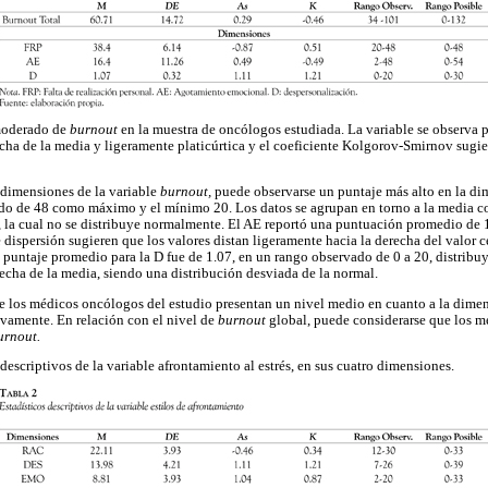
 moderado de
burnout
en la muestra de oncólogos estudiada. La variable se observa p
cha de la media y ligeramente platicúrtica y el coeficiente Kolgorov-Smirnov sugi
 dimensiones de la variable
burnout,
puede observarse un puntaje más alto en la d
ado de 48 como máximo y el mínimo 20. Los datos se agrupan en torno a la media co
, la cual no se distribuye normalmente. El AE reportó una puntuación promedio de 
 dispersión sugieren que los valores distan ligeramente hacia la derecha del valor c
l puntaje promedio para la D fue de 1.07, en un rango observado de 0 a 20, distribu
echa de la media, siendo una distribución desviada de la normal.
ue los médicos oncólogos del estudio presentan un nivel medio en cuanto a la dime
ivamente. En relación con el nivel de
burnout
global, puede considerarse que los m
urnout.
descriptivos de la variable afrontamiento al estrés, en sus cuatro dimensiones.