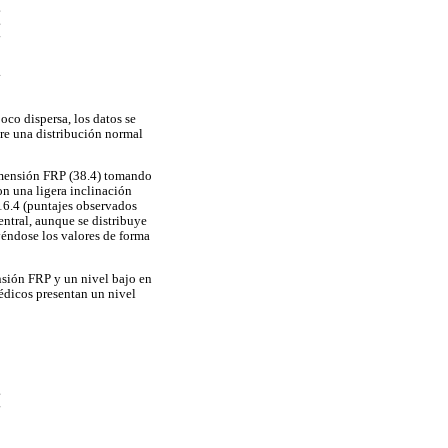
oco dispersa, los datos se
ere una distribución normal
imensión FRP (38.4) tomando
n una ligera inclinación
16.4 (puntajes observados
entral, aunque se distribuye
yéndose los valores de forma
nsión FRP y un nivel bajo en
édicos presentan un nivel