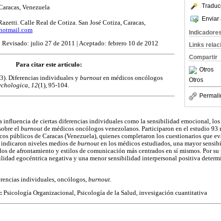
Traduc
Caracas, Venezuela
Enviar 
zetti. Calle Real de Cotiza. San José Cotiza, Caracas,
hotmail.com
Indicadore
 Revisado: julio 27 de 2011 | Aceptado: febrero 10 de 2012
Links rela
Compartir
Para citar este artículo:
Otros
13). Diferencias individuales y
burnout
en médicos oncólogos
Otros
ychologica,
12
(1), 95-104.
Permali
a influencia de ciertas diferencias individuales como la sensibilidad emocional, los
sobre el
burnout
de médicos oncólogos venezolanos. Participaron en el estudio 93
cos públicos de Caracas (Venezuela), quienes completaron los cuestionarios que ev
 indicaron niveles medios de
burnout
en los médicos estudiados, una mayor sensib
los de afrontamiento y estilos de comunicación más centrados en sí mismos. Por su pa
lidad egocéntrica negativa y una menor sensibilidad interpersonal positiva deter
erencias individuales, oncólogos,
burnout.
s:
Psicología Organizacional, Psicología de la Salud, invesigación cuantitativa