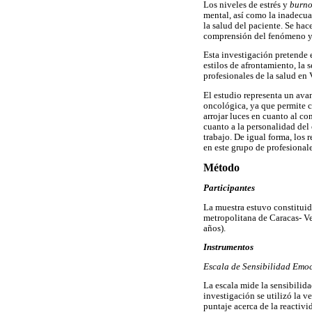
Los niveles de estrés y
burn
mental, así como la inadecuad
la salud del paciente. Se ha
comprensión del fenómeno y l
Esta investigación pretende 
estilos de afrontamiento, la 
profesionales de la salud en
El estudio representa un ava
oncológica, ya que permite c
arrojar luces en cuanto al co
cuanto a la personalidad del
trabajo. De igual forma, los
en este grupo de profesional
Método
Participantes
La muestra estuvo constituid
metropolitana de Caracas- V
años).
Instrumentos
Escala de Sensibilidad Emo
La escala mide la sensibilid
investigación se utilizó la 
puntaje acerca de la reactiv