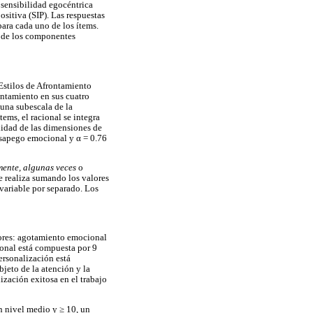
e sensibilidad egocéntrica
ositiva (SIP). Las respuestas
ara cada uno de los ítems.
no de los componentes
 Estilos de Afrontamiento
ontamiento en sus cuatro
una subescala de la
ems, el racional se integra
lidad de las dimensiones de
desapego emocional y α = 0.76
mente, algunas veces
o
e realiza sumando los valores
 variable por separado. Los
ctores: agotamiento emocional
ional está compuesta por 9
ersonalización está
bjeto de la atención y la
ización exitosa en el trabajo
n nivel medio y ≥ 10, un