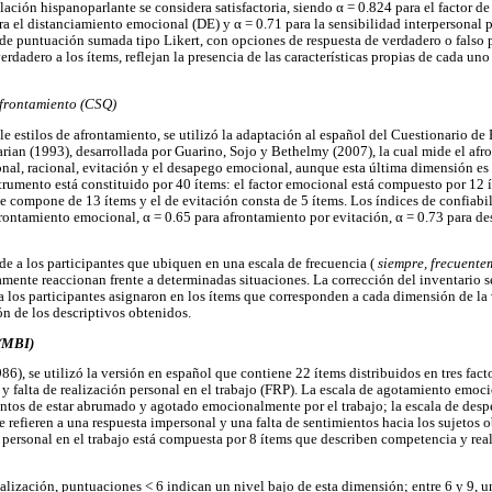
blación hispanoparlante se considera satisfactoria, siendo α = 0.824 para el factor d
a el distanciamiento emocional (DE) y α = 0.71 para la sensibilidad interpersonal p
 de puntuación sumada tipo Likert, con opciones de respuesta de verdadero o falso p
rdadero a los ítems, reflejan la presencia de las características propias de cada u
Afrontamiento (CSQ)
le estilos de afrontamiento, se utilizó la adaptación al español del Cuestionario de
arian (1993), desarrollada por Guarino, Sojo y Bethelmy (2007), la cual mide el afr
nal, racional, evitación y el desapego emocional, aunque esta última dimensión es 
rumento está constituido por 40 ítems: el factor emocional está compuesto por 12 ít
se compone de 13 ítems y el de evitación consta de 5 ítems. Los índices de confiabi
afrontamiento emocional, α = 0.65 para afrontamiento por evitación, α = 0.73 para 
ide a los participantes que ubiquen en una escala de frecuencia (
siempre, frecuente
amente reaccionan frente a determinadas situaciones. La corrección del inventario s
ia los participantes asignaron en los ítems que corresponden a cada dimensión de la
ón de los descriptivos obtenidos.
(MBI)
86), se utilizó la versión en español que contiene 22 ítems distribuidos en tres fa
 y falta de realización personal en el trabajo (FRP). La escala de agotamiento emoc
ntos de estar abrumado y agotado emocionalmente por el trabajo; la escala de desp
e refieren a una respuesta impersonal y una falta de sentimientos hacia los sujetos o
n personal en el trabajo está compuesta por 8 ítems que describen competencia y real
alización, puntuaciones < 6 indican un nivel bajo de esta dimensión; entre 6 y 9, u