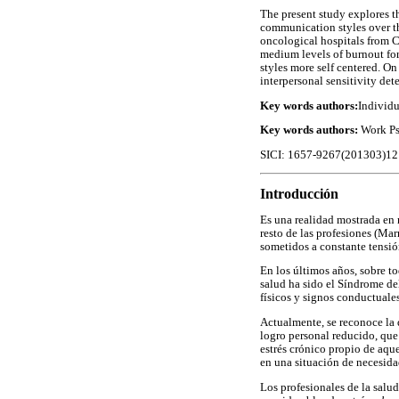
The present study explores th
communication styles over th
oncological hospitals from C
medium levels of burnout for
styles more self centered. On
interpersonal sensitivity det
Key words authors:
Individu
Key words authors:
Work Ps
SICI: 1657-9267(201303)1
Introducción
Es una realidad mostrada en 
resto de las profesiones (Ma
sometidos a constante tensió
En los últimos años, sobre to
salud ha sido el Síndrome d
físicos y signos conductuales
Actualmente, se reconoce la
logro personal reducido, que
estrés crónico propio de aqu
en una situación de necesid
Los profesionales de la salu