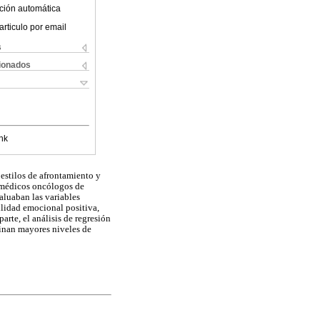
ción automática
articulo por email
s
cionados
nk
 estilos de afrontamiento y
 médicos oncólogos de
aluaban las variables
ilidad emocional positiva,
rte, el análisis de regresión
minan mayores niveles de