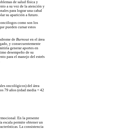
blemas de salud física y
nto a su vez de la atención y
onales para lograr una cabal
ar su aparición a futuro.
os oncólogos como son los
que pueden cursar estos
Síndrome de
Burnout
en el área
tigado, y consecuentemente
mitiría generar aportes en
óptimo desempeño de su
nto para el manejo del estrés
.
les oncológicos) del área
los 79 años (edad media = 42
 emocional. En la presente
a escala permite obtener un
cterísticas. La consistencia