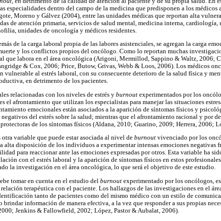
nout,
en detrimento de la calidad de atención al paciente y de su propia salud. En e
nas especialidades dentro del campo de la medicina que predisponen a los médicos
gote, Moreno y Gálvez (2004), entre las unidades médicas que reportan alta vulnerab
adas de atención primaria, servicios de salud mental, medicina interna, cardiología
ofilia, unidades de oncología y médicos residentes.
ás de la carga laboral propia de las labores asistenciales, se agregan la carga emoc
 muerte y los conflictos propios del oncólogo. Como lo reportan muchas investigacio
nal que labora en el área oncológica (Arigoni, Mermillod, Sappino & Waltz, 2006; 
 Langridge & Cox, 2006; Price, Butow, Grivas, Webb & Loos, 2006). Los médicos onc
 vulnerable al estrés laboral, con su consecuente deterioro de la salud física y men
oductiva, en detrimento de los pacientes.
les relacionadas con los niveles de estrés y
burnout
experimentados por los oncólo
s el afrontamiento que utilizan los especialistas para manejar las situaciones estre
ontamiento emocionales están asociados a la aparición de síntomas físicos y psicoló
s negativos del estrés sobre la salud; mientras que el afrontamiento racional y por
rotectoras de los síntomas físicos (Aldana, 2010; Guarino, 2009; Herrera, 2006; L
 otra variable que puede estar asociada al nivel de
burnout
vivenciado por los onc
 la alta disposición de los individuos a experimentar intensas emociones negativas 
ilidad para reaccionar ante las emociones expresadas por otros. Esta variable ha si
elación con el estrés laboral y la aparición de síntomas físicos en estos profesional
o la investigación en el área oncológica, lo que será el objetivo de este estudio.
debe tomar en cuenta en el estudio del
burnout
experimentado por los oncólogos, es
 relación terapéutica con el paciente. Los hallazgos de las investigaciones en el ár
 identificación tanto de pacientes como del mismo médico con un estilo de comunica
o brindar información de manera efectiva, a la vez que responder a sus propias nec
, 2000; Jenkins & Fallowfield, 2002; López, Pastor & Aubalat, 2006).