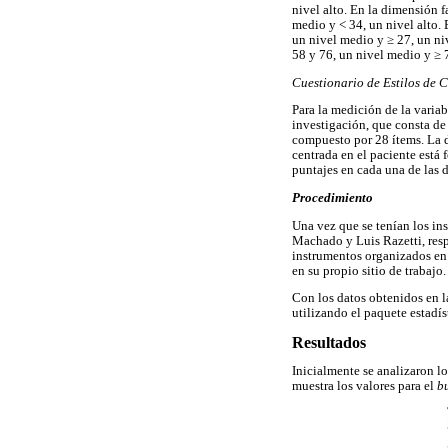
nivel alto. En la dimensión f
medio y < 34, un nivel alto.
un nivel medio y ≥ 27, un niv
58 y 76, un nivel medio y ≥ 7
Cuestionario de Estilos de
Para la medición de la variab
investigación, que consta de
compuesto por 28 ítems. La d
centrada en el paciente está 
puntajes en cada una de las d
Procedimiento
Una vez que se tenían los ins
Machado y Luis Razetti, resp
instrumentos organizados en 
en su propio sitio de trabajo.
Con los datos obtenidos en la 
utilizando el paquete estadí
Resultados
Inicialmente se analizaron l
muestra los valores para el
b