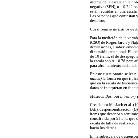
interna de la escala en la po
negativa (SEN), α = 0.742 par
están reunidas en una escala
Las personas que contestan ve
descritos.
Cuestionario de Estilos de 
Para la medición de la variab
(CSQ) de Roger, Jarvis y Naj
dimensiones, a saber: emocio
dimensión emocional. El inst
de 10 ítems, el de desapego 
la escala son α = 0.78 para 
para afrontamiento racional.
En este cuestionario se les p
nunca)
la forma en que típic
que en la escala de frecuenc
datos se interpretan en funci
Maslach Burnout Inventory
Creada por Maslach et al. (19
(AE), despersonalización (D)
ítems que describen sentimie
constituida por 5 ítems que s
escala de falta de realizació
hacia los demás.
En la subescala de desperson