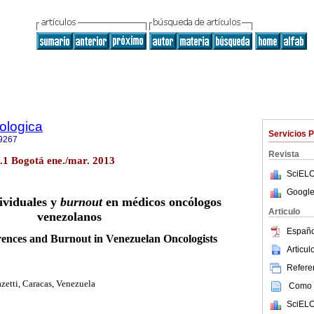
ologica
Servicios 
9267
Revista
o.1 Bogotá ene./mar. 2013
SciELO
Google
ividuales y
burnout
en médicos oncólogos
Articulo
venezolanos
Españo
erences and Burnout in Venezuelan Oncologists
Articu
Referen
zetti, Caracas, Venezuela
Como c
SciELO