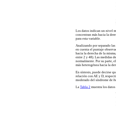
Los datos indican un nivel
concentran más hacia la dere
para esta variable.
Analizando por separado las
en cuenta el puntaje observ
hacia la derecha de la misma
entre 2 y 48). Las medidas de
normalmente. Por su parte, e
más heterogénea hacia la der
En síntesis, puede decirse q
relación con AE y D, respect
moderado del síndrome de
b
La
Tabla 2
muestra los datos 