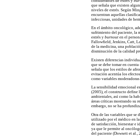
considerables de estrés y
bur
que señala que existen algu
niveles de estrés. Según Min
encuentran aquellas clasific
infecciosas, unidades de hem
En el ámbito oncológico, adem
sufrimiento del paciente, la
estrés y
burnout
en el perso
Fallowfield, Jenkins, Catt,
de la medicina, una población
disminución de la calidad pr
Existen diferencias individua
que se debe tomar en cuenta e
señala que los estilos de afr
evitación acentúa los efecto
como variables moderadoras p
La sensibilidad emocional es
(2005), el constructo define
ambientales, así como la hab
áreas críticas mostrando su r
embargo, no se ha profundizad
Otra de las variables que se 
utilizado por el médico en la
de satisfacción, bienestar e
ya que le permite al oncólog
del paciente (Dowsett et al.