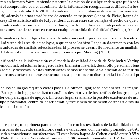
zaron en formato Word, teniendo presente la omisión de cualquier dato que pudiese i
 así el compromiso con el anonimato de la información recogida. La codificación fue 
, en el mes de abril de 2010. El análisis de la concordancia de sus valoraciones se
orff, además de otros estadísticos de acuerdo entre jueces (kappa de Fleiss, kappa 
ces). El estadístico alfa de Krippendorff cuenta entre sus ventajas el hecho de que
admite cualquier número de evaluadores, puede calcularse con independencia de qu
mportantes que debe tener en cuenta cualquier medida de fiabilidad (Verdugo, Arias 
de análisis y los códigos fueron realizados por cuatro jueces expertos de diferentes á
lud y uno del área de psicología, a quienes se les hizo llegar un documento con las
as unidades de análisis seleccionadas. El proceso se desarrolló mediante un análisis
 del desarrollo deductivo-inductivo propuesto por Mayring (2000).
 codificación de la información es el modelo de calidad de vida de Schalock y Verd
mocional, relaciones interpersonales, bienestar material, desarrollo personal, bienes
 social y derechos. A estas dimensiones hemos se añadió la valoración de la institu
 circunstancias en que se encuentran estas personas con discapacidad intelectual pu
de los hallazgos requirió varios pasos. En primer lugar, se seleccionaron los fragm
 En segundo lugar, se realizó un análisis descriptivo de los perfiles de los grupos y
or del paradigma de apoyos. En tercer lugar, se analizó la posible existencia de aso
 grupo profesional, centro de adscripción) y frecuencia de mención de unos u otros 
le a continuación.
dos partes, una primera parte dice relación con los resultados de la fiabilidad de l
an niveles de acuerdo satisfactorios entre evaluadores, con un valor promedio de 69
ueden considerarse satisfactorios. El estadístico kappa de Cohen osciló entre 0.55 
e Fleiss fue de 0.64 (acuerdo observado = 0.69; acuerdo esperado = 0.15), igualment