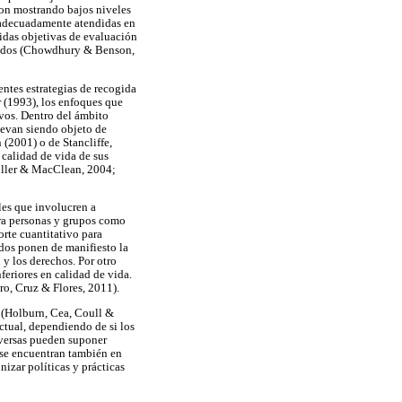
ron mostrando bajos niveles
 adecuadamente atendidas en
idas objetivas de evaluación
licados (Chowdhury & Benson,
entes estrategias de recogida
 (1993), los enfoques que
ivos. Dentro del ámbito
llevan siendo objeto de
(2001) o de Stancliffe,
 calidad de vida de sus
uller & MacClean, 2004;
les que involucren a
ara personas y grupos como
orte cuantitativo para
ados ponen de manifiesto la
 y los derechos. Por otro
eriores en calidad de vida.
ro, Cruz & Flores, 2011).
s (Holburn, Cea, Coull &
ctual, dependiendo de si los
diversas pueden suponer
s se encuentran también en
izar políticas y prácticas