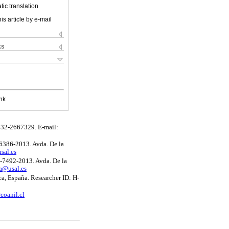
ic translation
is article by e-mail
ks
nk
6 32-2667329. E-mail:
-6386-2013. Avda. De la
sal.es
H-7492-2013. Avda. De la
a@usal.es
a, España. Researcher ID: H-
coanil.cl