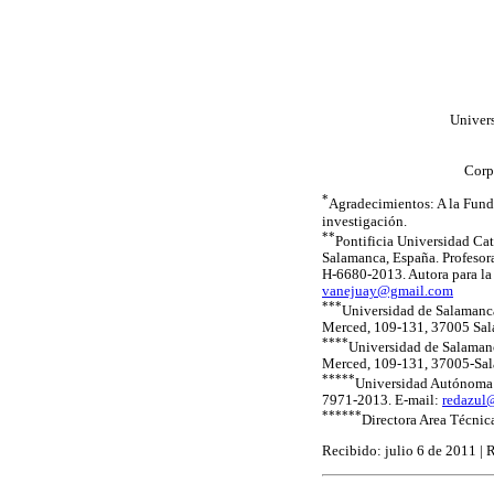
Univer
Corp
*
Agradecimientos: A la Funda
investigación.
**
Pontificia Universidad Cat
Salamanca, España. Profesor
H-6680-2013. Autora para la 
vanejuay@gmail.com
***
Universidad de Salamanca
Merced, 109-131, 37005 Sala
****
Universidad de Salamanc
Merced, 109-131, 37005-Sala
*****
Universidad Autónoma d
7971-2013. E-mail:
redazul
******
Directora Area Técnic
Recibido: julio 6 de 2011 |