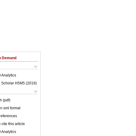
on Demand
 Analytics
 Scholar H5M5 (
2019
)
h (pdf)
 in xml format
 references
cite this article
 Analytics