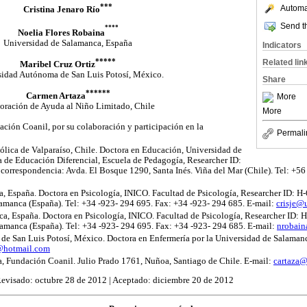
***
Automat
Cristina Jenaro Río
Send th
****
Noelia Flores Robaina
Universidad de Salamanca, España
Indicators
*****
Related lin
Maribel Cruz Ortiz
sidad Autónoma de San Luis Potosí, México.
Share
******
Carmen Artaza
More
oración de Ayuda al Niño Limitado, Chile
More
ción Coanil, por su colaboración y participación en la
Permali
ólica de Valparaíso, Chile. Doctora en Educación, Universidad de
a de Educación Diferencial, Escuela de Pedagogía, Researcher ID:
correspondencia: Avda. El Bosque 1290, Santa Inés. Viña del Mar (Chile). Tel: +5
, España. Doctora en Psicología, INICO. Facultad de Psicología, Researcher ID: H
manca (España). Tel: +34 -923- 294 695. Fax: +34 -923- 294 685. E-mail:
crisje@u
a, España. Doctora en Psicología, INICO. Facultad de Psicología, Researcher ID: 
manca (España). Tel: +34 -923- 294 695. Fax: +34 -923- 294 685. E-mail:
nrobain
e San Luis Potosí, México. Doctora en Enfermería por la Universidad de Salamanc
@hotmail.com
a, Fundación Coanil. Julio Prado 1761, Nuñoa, Santiago de Chile. E-mail:
cartaza@
 Revisado: octubre 28 de 2012 | Aceptado: diciembre 20 de 2012