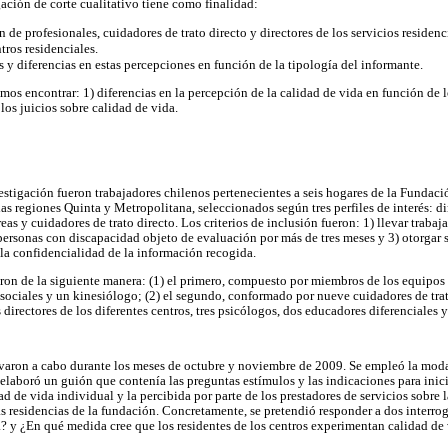
gación de corte cualitativo tiene como finalidad:
 de profesionales, cuidadores de trato directo y directores de los servicios residenc
tros residenciales.
s y diferencias en estas percepciones en función de la tipología del informante.
mos encontrar: 1) diferencias en la percepción de la calidad de vida en función de 
 los juicios sobre calidad de vida.
vestigación fueron trabajadores chilenos pertenecientes a seis hogares de la Fundac
s regiones Quinta y Metropolitana, seleccionados según tres perfiles de interés: di
reas y cuidadores de trato directo. Los criterios de inclusión fueron: 1) llevar traba
s personas con discapacidad objeto de evaluación por más de tres meses y 3) otorgar
 la confidencialidad de la información recogida.
eron de la siguiente manera: (1) el primero, compuesto por miembros de los equipos 
 sociales y un kinesiólogo; (2) el segundo, conformado por nueve cuidadores de trato
directores de los diferentes centros, tres psicólogos, dos educadores diferenciales 
levaron a cabo durante los meses de octubre y noviembre de 2009. Se empleó la mod
e elaboró un guión que contenía las preguntas estímulos y las indicaciones para inicia
ad de vida individual y la percibida por parte de los prestadores de servicios sobre 
s residencias de la fundación. Concretamente, se pretendió responder a dos interro
? y ¿En qué medida cree que los residentes de los centros experimentan calidad de 