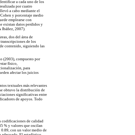
dentificar a cada uno de los
realizada por cuatro
 llevó a cabo mediante el
de Cohen y porcentaje medio
 puede emplearse con
e existan datos perdidos y
& Ibáñez, 2007).
reas, dos del área de
 transcripciones de los
 de contenido, siguiendo las
ugo (2003), compuesto por
tar físico,
cionalización, para
eden afectar los juicios
entos textuales más relevantes
 se obtuvo la distribución de
ciaciones significativas entre
indicadores de apoyos. Todo
as codificaciones de calidad
.35 % y valores que oscilan
y 0.89, con un valor medio de
e adecuado. El estadístico