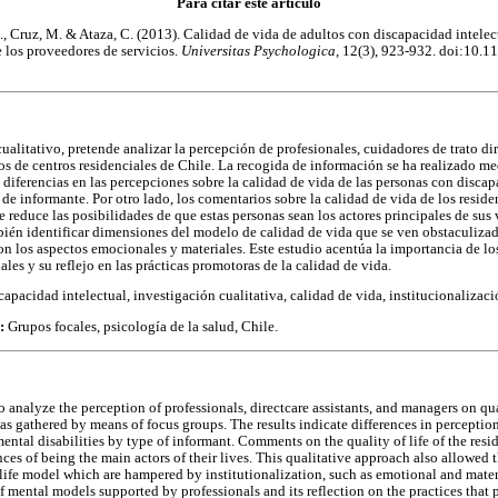
Para citar este artículo
 N., Cruz, M. & Ataza, C. (2013). Calidad de vida de adultos con discapacidad intelec
e los proveedores de servicios.
Universitas Psychologica,
12(3), 923-932. doi:10.
cualitativo, pretende analizar la percepción de profesionales, cuidadores de trato dir
ios de centros residenciales de Chile. La recogida de información se ha realizado me
diferencias en las percepciones sobre la calidad de vida de las personas con discap
 de informante. Por otro lado, los comentarios sobre la calidad de vida de los reside
 reduce las posibilidades de que estas personas sean los actores principales de sus
bién identificar dimensiones del modelo de calidad de vida que se ven obstaculizad
on los aspectos emocionales y materiales. Este estudio acentúa la importancia de l
ales y su reflejo en las prácticas promotoras de la calidad de vida.
capacidad intelectual, investigación cualitativa, calidad de vida, institucionalizaci
s:
Grupos focales, psicología de la salud, Chile.
o analyze the perception of professionals, directcare assistants, and managers on qual
as gathered by means of focus groups. The results indicate differences in perceptions
ental disabilities by type of informant. Comments on the quality of life of the resid
nces of being the main actors of their lives. This qualitative approach also allowed t
 life model which are hampered by institutionalization, such as emotional and mater
mental models supported by professionals and its reflection on the practices that p