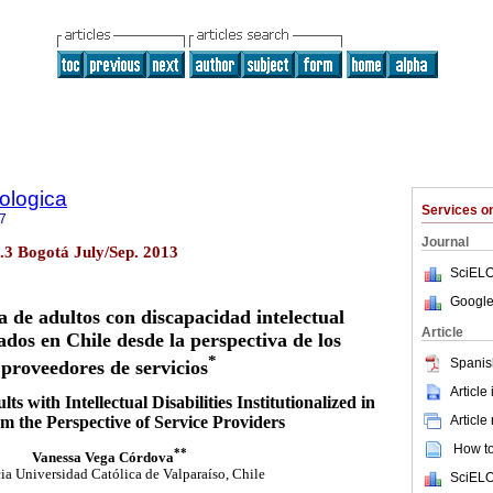
ologica
Services 
7
Journal
o.3 Bogotá July/Sep. 2013
SciELO
Google
a de adultos con discapacidad intelectual
Article
zados en Chile desde la perspectiva de los
*
Spanis
proveedores de servicios
Article
lts with Intellectual Disabilities Institutionalized in
Article
om the Perspective of Service Providers
How to 
**
Vanessa Vega Córdova
cia Universidad Católica de Valparaíso, Chile
SciELO