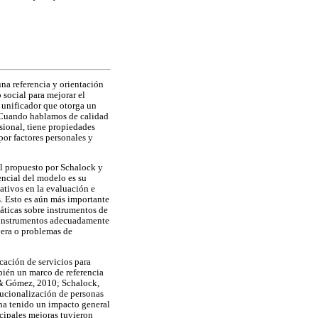
na referencia y orientación
social para mejorar el
 unificador que otorga un
. Cuando hablamos de calidad
sional, tiene propiedades
por factores personales y
el propuesto por Schalock y
encial del modelo es su
ativos en la evaluación e
s. Esto es aún más importante
máticas sobre instrumentos de
ar instrumentos adecuadamente
vera o problemas de
cación de servicios para
mbién un marco de referencia
o & Gómez, 2010; Schalock,
tucionalización de personas
ha tenido un impacto general
cipales mejoras tuvieron