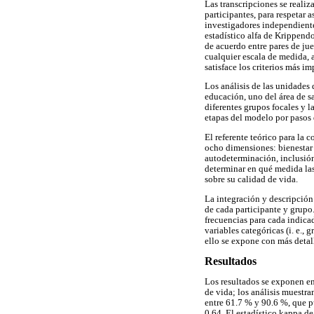
Las transcripciones se reali
participantes, para respetar
investigadores independientes
estadístico alfa de Krippend
de acuerdo entre pares de jue
cualquier escala de medida, 
satisface los criterios más i
Los análisis de las unidades 
educación, uno del área de sa
diferentes grupos focales y l
etapas del modelo por pasos
El referente teórico para la
ocho dimensiones: bienestar e
autodeterminación, inclusión
determinar en qué medida las
sobre su calidad de vida.
La integración y descripción 
de cada participante y grupo.
frecuencias para cada indicad
variables categóricas (i. e.,
ello se expone con más detal
Resultados
Los resultados se exponen en 
de vida; los análisis muestr
entre 61.7 % y 90.6 %, que p
0.64. El estadístico kappa d