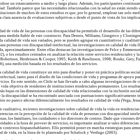
ándose un estancamiento a medio y largo plazo. Además, los participantes continua
dad. También parece que las necesidades relacionadas con la salud no están siendo
itaciones de muchos de estos estudios es que, por lo general, emplean tan solo med
na clara ausencia de evaluaciones subjetivas o desde el punto de vista de los imp
idad de vida de las personas con discapacidad ha permitido el desarrollo de las difer
una medida fiable de este constructo. Para Dennis, Williams, Gisngreco y Cloninger
la calidad de vida son variados, pero se pueden agrupar en cuantitativos y cualitat
para personas con discapacidad intelectual, las investigaciones en calidad de vida 
a, aproximadamente. Entre ellas destacan las investigaciones de Felce y Emmerson 
, o los estudios centrados en analizar la relación entre servicios residenciales y la
, Robertson, Herdenson & Cooper, 1995; Keith & Rawlinson, 1998; Rouke, Grey, F
6), una medición basada en los resultados de los servicios.
 calidad de vida constituye un reto para diseñar y poner en práctica políticas socia
telectual, tanto para el diseño de las condiciones de vida y programas de apoyo p
vicios. En este sentido, en Chile se han llevado a cabo algunas investigaciones de c
 vida objetiva de residentes de instituciones residenciales permanentes. Los result
ás bajas en las dimensiones de calidad de vida relacionadas con la inclusión social
 la discapacidad se ha encontrado asociada con puntuaciones significativamente inf
ión no parece afectar diferencialmente los resultados en calidad de vida (Vega, Jena
 cualitativa, recientes investigaciones sobre calidad de vida la vida en residencia
rencias en la percepción de la calidad de vida de personas con discapacidad intele
nas, los familiares, los cuidadores o los directores de centros. Dado que visiones 
oridades a la hora de proveer de servicios, es importante analizar si tales diferencia
en contextos hispanohablantes. Ello permitirá poner en marcha estrategias para armon
ad de vida, en la línea de lo planteado por Schalock y Verdugo (2003).