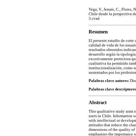
Vega, V., Jenaro, C., Flores,
Chile desde la perspectiva d
3.cvad
Resumen
El presente estudio de corte 
calidad de vida de los usuar
resultados obtenidos indican 
desarrollo según la tipología
excesivamente protectora que
cualitativa ha permitido tam
institucionalización, como s
sustentados por los profesion
Palabras clave autores:
Dis
Palabras clave descriptore
Abstract
This qualitative study aims t
users in Chile. Information w
with intellectual or developm
attitudes that reduce the cha
dimensions of the quality of
emphasizes the importance of 