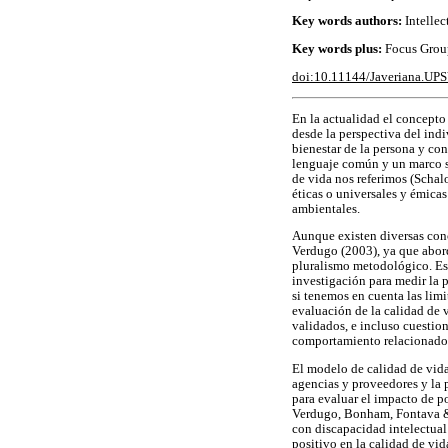
Key words authors:
Intellec
Key words plus:
Focus Group
doi:10.11144/Javeriana.UP
En la actualidad el concepto
desde la perspectiva del ind
bienestar de la persona y co
lenguaje común y un marco si
de vida nos referimos (Schal
éticas o universales y émicas
ambientales.
Aunque existen diversas conc
Verdugo (2003), ya que abord
pluralismo metodológico. Est
investigación para medir la p
si tenemos en cuenta las lim
evaluación de la calidad de 
validados, e incluso cuestio
comportamiento relacionado
El modelo de calidad de vida
agencias y proveedores y la p
para evaluar el impacto de 
Verdugo, Bonham, Fontava & V
con discapacidad intelectual
positivo en la calidad de vi