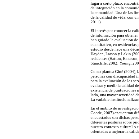
lugar a corto plazo, encontr
de integración en la comuni
la comunidad. Una de las lim
de la calidad de vida, con u
2011).
El interés por conocer la cal
de información para obtener 
han guiado la evaluación de 
cuantitativo, en residencias 
estudio desde hace una décad
Hayden, Larson y Lakin (2002)
residentes (Hatton, Emerson
Stancliffe, 2002; Young, 200
Como plantea Giné (2004), la
personas con discapacidad in
para la evaluación de los ser
evaluar y medir la calidad de
existencia de puntuaciones m
lado, una mayor severidad de
La variable institucionalizac
En el ámbito de investigación
Goode, 2007) encuentran dife
encuestados son dichas perso
diferentes posturas sobre pri
nuestro contexto cultural o 
orientadas a mejorar la calid