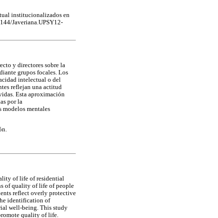
tual institucionalizados en
11144/Javeriana.UPSY12-
ecto y directores sobre la
diante grupos focales. Los
acidad intelectual o del
ntes reflejan una actitud
 vidas. Esta aproximación
as por la
os modelos mentales
ón.
ity of life of residential
 of quality of life of people
ents reflect overly protective
he identification of
ial well-being. This study
romote quality of life.