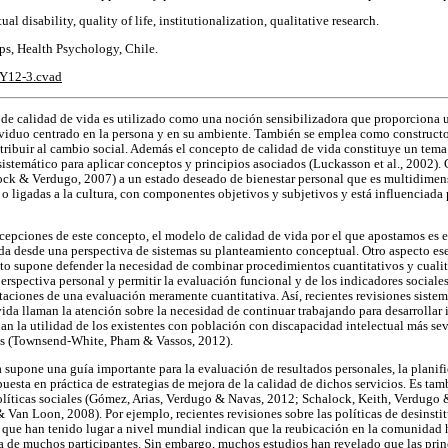
tual disability, quality of life, institutionalization, qualitative research.
s, Health Psychology, Chile.
SY12-3.cvad
 de calidad de vida es utilizado como una noción sensibilizadora que proporciona u
ividuo centrado en la persona y en su ambiente. También se emplea como constructo 
ntribuir al cambio social. Además el concepto de calidad de vida constituye un tema
stemático para aplicar conceptos y principios asociados (Luckasson et al., 2002)
ock & Verdugo, 2007) a un estado deseado de bienestar personal que es multidimen
 o ligadas a la cultura, con componentes objetivos y subjetivos y está influenciada 
epciones de este concepto, el modelo de calidad de vida por el que apostamos es 
a desde una perspectiva de sistemas su planteamiento conceptual. Otro aspecto es
o supone defender la necesidad de combinar procedimientos cuantitativos y cualit
erspectiva personal y permitir la evaluación funcional y de los indicadores sociale
itaciones de una evaluación meramente cuantitativa. Así, recientes revisiones siste
vida llaman la atención sobre la necesidad de continuar trabajando para desarroll
nan la utilidad de los existentes con población con discapacidad intelectual más se
s (Townsend-White, Pham & Vassos, 2012).
 supone una guía importante para la evaluación de resultados personales, la planifi
uesta en práctica de estrategias de mejora de la calidad de dichos servicios. Es ta
políticas sociales (Gómez, Arias, Verdugo & Navas, 2012; Schalock, Keith, Verdug
an Loon, 2008). Por ejemplo, recientes revisiones sobre las políticas de desinsti
 que han tenido lugar a nivel mundial indican que la reubicación en la comunidad 
da de muchos participantes. Sin embargo, muchos estudios han revelado que las prin