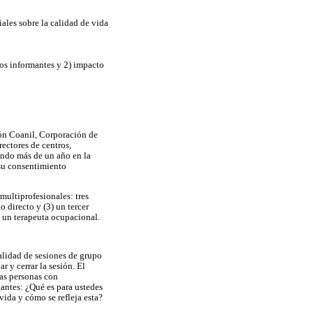
iales sobre la calidad de vida
los informantes y 2) impacto
ión Coanil, Corporación de
rectores de centros,
jando más de un año en la
 su consentimiento
multiprofesionales: tres
 directo y (3) un tercer
y un terapeuta ocupacional.
alidad de sesiones de grupo
r y cerrar la sesión. El
las personas con
gantes: ¿Qué es para ustedes
vida y cómo se refleja esta?