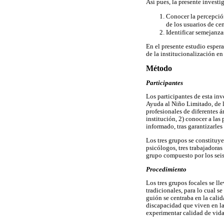
Así pues, la presente investi
Conocer la percepción
de los usuarios de cen
Identificar semejanza
En el presente estudio espera
de la institucionalización en
Método
Participantes
Los participantes de esta in
Ayuda al Niño Limitado, de la
profesionales de diferentes á
institución, 2) conocer a la
informado, tras garantizarles
Los tres grupos se constituy
psicólogos, tres trabajadoras
grupo compuesto por los seis 
Procedimiento
Los tres grupos focales se l
tradicionales, para lo cual s
guión se centraba en la calid
discapacidad que viven en la
experimentar calidad de vida