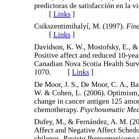
predictoras de satisfacción en la v
[
Links
]
Csikszentimihalyí, M. (1997).
Fin
[
Links
]
Davidson, K. W., Mostofsky, E., &
Positive affect and reduced 10-yea
Canadian Nova Scotia Health Sur
1070. [
Links
]
De Moor, J. S., De Moor, C. A., Ba
W. & Cohen, L. (2006). Optimism, di
change in cancer antigen 125 amon
chemotherapy.
Psychosomatic Med
Dufey, M., & Fernández, A. M. (201
Affect and Negative Affect Schedu
chilenos.
Revista Iberoamericana 