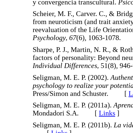
y convergencia transcultural.
Psic
Scheier, M. F., Carver. C., & Brid
from neuroticism (and trait anxiety
reevaluation of the Life Orientatio
Psychology, 67
(6), 1063-1078
Sharpe, P. J., Martin, N. R., & Ro
factors of personality: Beyond neu
Individual Differences,
51(8), 9
Seligman, M. E. P. (2002).
Authent
psychology to realize your potentia
Press/Simon and Schuster. [
L
Seligman, M. E. P. (2011a).
Apren
Mondadori S.A. [
Links
]
Seligman, M. E. P. (2011b).
La vid
[
Links
]