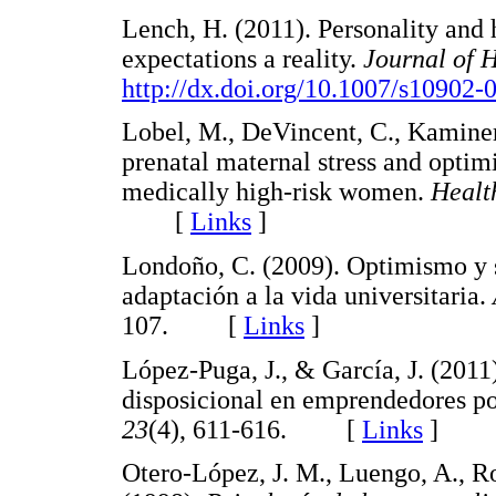
Lench, H. (2011). Personality and
expectations a reality.
Journal of H
http://dx.doi.org/10.1007/s10902-
Lobel, M., DeVincent, C., Kaminer
prenatal maternal stress and optimi
medically high-risk women.
Healt
[
Links
]
Londoño, C. (2009). Optimismo y s
adaptación a la vida universitaria.
107. [
Links
]
López-Puga, J., & García, J. (201
disposicional en emprendedores po
23
(4), 611-616. [
Links
]
Otero-López, J. M., Luengo, A., R