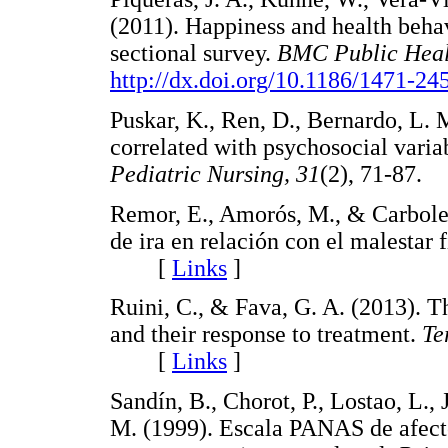
(2011). Happiness and health behav
sectional survey.
BMC Public Heal
http://dx.doi.org/10.1186/1471-24
Puskar, K., Ren, D., Bernardo, L. 
correlated with psychosocial varia
Pediatric Nursing, 31
(2), 71-8
Remor, E., Amorós, M., & Carboles
de ira en relación con el malestar 
[
Links
]
Ruini, C., & Fava, G. A. (2013). T
and their response to treatment.
Te
[
Links
]
Sandín, B., Chorot, P., Lostao, L., 
M. (1999). Escala PANAS de afecto 