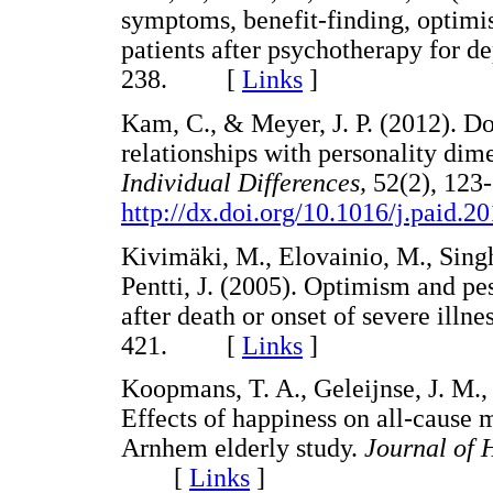
symptoms, benefit-finding, optimis
patients after psychotherapy for d
238. [
Links
]
Kam, C., & Meyer, J. P. (2012). D
relationships with personality di
Individual Differences,
52(2), 123
http://dx.doi.org/10.1016/j.paid.2
Kivimäki, M., Elovainio, M., Singh
Pentti, J. (2005). Optimism and pe
after death or onset of severe illne
421. [
Links
]
Koopmans, T. A., Geleijnse, J. M., 
Effects of happiness on all-cause 
Arnhem elderly study.
Journal of 
[
Links
]