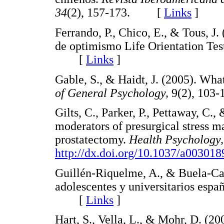
34
(2), 157-173. [
Links
]
Ferrando, P., Chico, E., & Tous, J.
de optimismo Life Orientation Tes
[
Links
]
Gable, S., & Haidt, J. (2005). Wha
of General Psychology,
9(2), 10
Gilts, C., Parker, P., Pettaway, C.
moderators of presurgical stress 
prostatectomy.
Health Psychology,
http://dx.doi.org/10.1037/a003018
Guillén-Riquelme, A., & Buela-Cas
adolescentes y universitarios espa
[
Links
]
Hart, S., Vella, L., & Mohr, D. (2