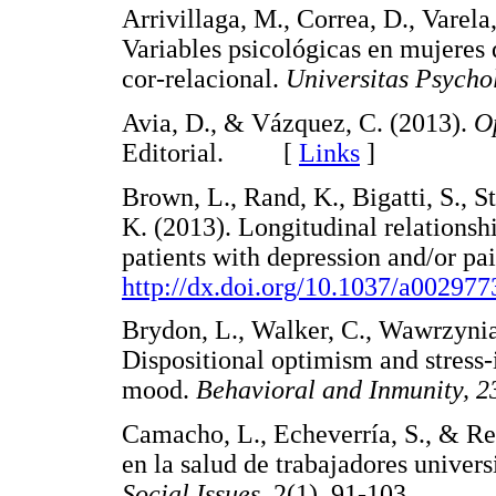
Arrivillaga, M., Correa, D., Varela
Variables psicológicas en mujeres
cor-relacional.
Universitas Psycho
Avia, D., & Vázquez, C. (2013).
O
Editorial. [
Links
]
Brown, L., Rand, K., Bigatti, S., S
K. (2013). Longitudinal relationsh
patients with depression and/or pa
http://dx.doi.org/10.1037/a002977
Brydon, L., Walker, C., Wawrzyniak
Dispositional optimism and stress
mood.
Behavioral and Inmunity, 2
Camacho, L., Echeverría, S., & Rey
en la salud de trabajadores univers
Social Issues,
2(1), 91-103.