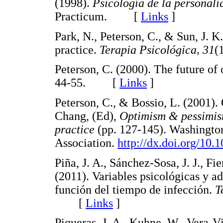
(1998).
Psicología de la personal
Practicum. [
Links
]
Park, N., Peterson, C., & Sun, J. 
practice.
Terapia Psicológica, 31
(
Peterson, C. (2000). The future of
44-55. [
Links
]
Peterson, C., & Bossio, L. (2001).
Chang, (Ed),
Optimism & pessimism
practice
(pp. 127-145). Washingto
Association.
http://dx.doi.org/10
Piña, J. A., Sánchez-Sosa, J. J., Fi
(2011). Variables psicológicas y 
función del tiempo de infección.
T
[
Links
]
Piqueras, J. A., Kuhne, W., Vera-Vil