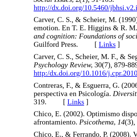
http://dx.doi.org/10.5460/jbhsi.v2.
Carver, C. S., & Scheier, M. (1990)
emotion. En T. E. Higgins & R. M.
and cognition: Foundations of soc
Guilford Press. [
Links
]
Carver, C. S., Scheier, M. F., & S
Psychology Review,
30(7), 879-88
http:/dx.doi.org/10.1016/j.cpr.201
Contreras, F., & Esguerra, G. (200
perspectiva en Psicología.
Diversi
319. [
Links
]
Chico, E. (2002). Optimismo dispo
afrontamiento.
Psicothema, 14
(3)
Chico, E., & Ferrando, P. (2008). 