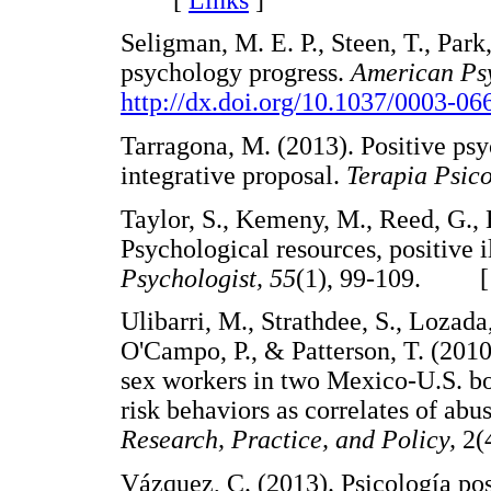
Seligman, M. E. P., Steen, T., Park
psychology progress.
American Psy
http://dx.doi.org/10.1037/0003-06
Tarragona, M. (2013). Positive psy
integrative proposal.
Terapia Psic
Taylor, S., Kemeny, M., Reed, G., 
Psychological resources, positive i
Psychologist, 55
(1), 99-109. 
Ulibarri, M., Strathdee, S., Lozad
O'Campo, P., & Patterson, T. (201
sex workers in two Mexico-U.S. bor
risk behaviors as correlates of abu
Research, Practice, and Policy,
2(
Vázquez, C. (2013). Psicología pos