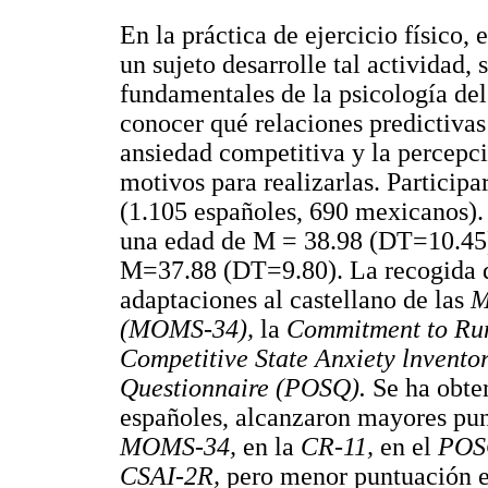
En la práctica de ejercicio físico,
un sujeto desarrolle tal actividad,
fundamentales de la psicología del 
conocer qué relaciones predictivas
ansiedad competitiva y la percepció
motivos para realizarlas. Particip
(1.105 españoles, 690 mexicanos).
una edad de M = 38.98 (DT=10.45)
M=37.88 (DT=9.80). La recogida de
adaptaciones al castellano de las
M
(MOMS-34),
la
Commitment to Run
Competitive State Anxiety lnvent
Questionnaire (POSQ).
Se ha obte
españoles, alcanzaron mayores punt
MOMS-34,
en la
CR-11,
en el
PO
CSAI-2R,
pero menor puntuación 