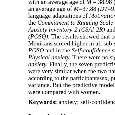
with an average age of
M
= 38.98
an average age of
M
=37.88
(DT
=9
language adaptations of
Motivatio
the
Commitment to Running Scale
Anxiety lnventory-2 (CSAl-2R)
and
(POSQ).
The results showed that 
Mexicans scored higher in all sub-
POSQ
and in the
Self-confidence
s
Physical anxiety.
There were no si
anxiety.
Finally, the seven predict
were very similar when the two na
according to the participantssex, 
variance. But the predictive mode
were compared with women.
Keywords:
anxiety; self-confide