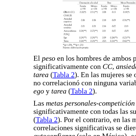
El
peso
en los hombres de ambos pa
significativamente con
CC, ansied
tarea
(
Tabla 2
). En las mujeres se
no correlacionó con ninguna varia
ego
y
tarea
(
Tabla 2
).
Las
metas personales-competició
significativamente con todas las s
(
Tabla 2
). Por el contrario, en las
correlaciones significativas se di
autoconfianza
(solo en México),
e