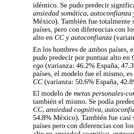
idéntico. Se pudo predecir signifi
ansiedad somática, autoconfianza
México). También fue totalmente s
países, pero con diferencias con l
alto en
CC y autoconfianza
(varia
En los hombres de ambos países, 
pudo predecir por puntuar alto en
ego
(varianza: 46.2% España, 47.
países, el modelo fue el mismo, es 
CC
(varianza: 50.6% España, 42.
El modelo de
metas personales-c
también el mismo. Se podía predeci
CC, ansiedad cognitiva, autoconfi
54.8% México). También fue casi 
países pero con diferencias con lo
alto en a
nsiedad cognitiva, autoc