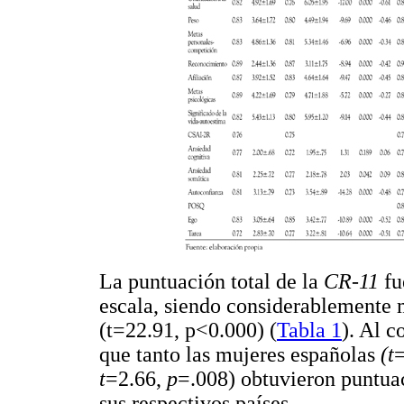
La puntuación total de la
CR-11
fu
escala, siendo considerablemente 
(t=22.91, p<0.000) (
Tabla 1
). Al c
que tanto las mujeres españolas
(t
t
=2.66,
p
=.008) obtuvieron puntuac
sus respectivos países.