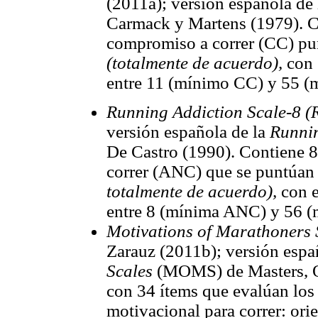
(2011a); versión española de
Carmack y Martens (1979). Co
compromiso a correr (CC) pu
(totalmente de acuerdo),
con 
entre 11 (mínimo CC) y 55 
Running Addiction Scale-8 (
versión española de la
Runnin
De Castro (1990). Contiene 8 
correr (ANC) que se puntúan
totalmente de acuerdo),
con e
entre 8 (mínima ANC) y 56 
Motivations of Marathoners
Zarauz (2011b); versión espa
Scales
(MOMS) de Masters, Og
con 34 ítems que evalúan los 
motivacional para correr: orie