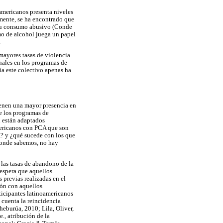
americanos presenta niveles
mente, se ha encontrado que
 su consumo abusivo (Conde
mo de alcohol juega un papel
.
ayores tasas de violencia
nales en los programas de
ña este colectivo apenas ha
ienen una mayor presencia en
de los programas de
i están adaptados
mericanos con PCA que son
? y ¿qué sucede con los que
donde sabemos, no hay
 las tasas de abandono de la
espera que aquellos
previas realizadas en el
ión con aquellos
rticipantes latinoamericanos
 cuenta la reincidencia
heburúa, 2010; Lila, Oliver,
., atribución de la