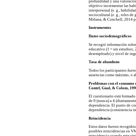
profundidad y una valoración
objetivo incrementar las habi
interpersonal (e. g., habilida
sociocultural (e. g., roles d
Miñana, & Conchell, 2014 pa
Instrumentos
Datos sociodemográficos
Se recogió información sobre 
educativo (1 = sin estudios; 
desempleado) y nivel de ing
Tasa de abandono
Todos los participantes fuero
ausencias como máximo, o aba
Problemas con el consumo de
Contel, Gual, & Colom, 1999
El cuestionario está formado
de 0 (nunca) a 4 (diariament
dependencia. El punto de cor
dependencia (consistencia in
Reincidencia
Estos datos fueron recogidos
posibles reincidencias en V
reincidencia cuando este sis