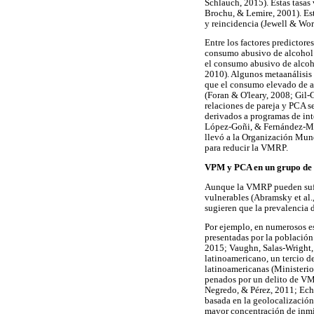
Schlauch, 2015). Estas tasas 
Brochu, & Lemire, 2001). Est
y reincidencia (Jewell & Wor
Entre los factores predictore
consumo abusivo de alcohol 
el consumo abusivo de alcoh
2010). Algunos metaanálisis
que el consumo elevado de a
(Foran & O'leary, 2008; Gil-
relaciones de pareja y PCA 
derivados a programas de in
López-Goñi, & Fernández-Mont
llevó a la Organización Mun
para reducir la VMRP.
VPM y PCA en un grupo de r
Aunque la VMRP pueden sufri
vulnerables (Abramsky et al.
sugieren que la prevalencia 
Por ejemplo, en numerosos es
presentadas por la población
2015; Vaughn, Salas-Wright,
latinoamericano, un tercio d
latinoamericanas (Ministerio
penados por un delito de VMR
Negredo, & Pérez, 2011; Ech
basada en la geolocalizació
mayor concentración de inmi