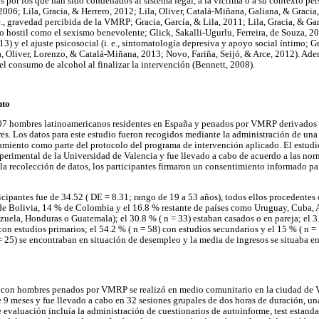
s por los que han sido condenados al sistema legal, a la víctima o a su contexto pe
6; Lila, Gracia, & Herrero, 2012; Lila, Oliver, Catalá-Miñana, Galiana, & Gracia, 2
., gravedad percibida de la VMRP; Gracia, García, & Lila, 2011; Lila, Gracia, & Garc
smo hostil como el sexismo benevolente; Glick, Sakalli-Ugurlu, Ferreira, de Souza, 200
13) y el ajuste psicosocial (i. e., sintomatología depresiva y apoyo social íntimo; Gr
, Oliver, Lorenzo, & Catalá-Miñana, 2013; Novo, Fariña, Seijó, & Arce, 2012). Adem
l consumo de alcohol al finalizar la intervención (Bennett, 2008).
nto
07 hombres latinoamericanos residentes en España y penados por VMRP derivados
es. Los datos para este estudio fueron recogidos mediante la administración de una 
tamiento como parte del protocolo del programa de intervención aplicado. El estud
perimental de la Universidad de Valencia y fue llevado a cabo de acuerdo a las nor
la recolección de datos, los participantes firmaron un consentimiento informado par
icipantes fue de 34.52 ( DE = 8.31; rango de 19 a 53 años), todos ellos procedentes
de Bolivia, 14 % de Colombia y el 16.8 % restante de países como Uruguay, Cuba, A
zuela, Honduras o Guatemala); el 30.8 % ( n = 33) estaban casados o en pareja; el 3
 con estudios primarios; el 54.2 % ( n = 58) con estudios secundarios y el 15 % ( n =
 = 25) se encontraban en situación de desempleo y la media de ingresos se situaba e
 con hombres penados por VMRP se realizó en medio comunitario en la ciudad de V
 9 meses y fue llevado a cabo en 32 sesiones grupales de dos horas de duración, una
e evaluación incluía la administración de cuestionarios de autoinforme, test estandar