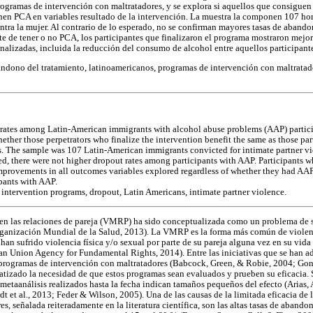
ogramas de intervención con maltratadores, y se explora si aquellos que consiguen f
enen PCA en variables resultado de la intervención. La muestra la componen 107 h
tra la mujer. Al contrario de lo esperado, no se confirman mayores tasas de abandon
de tener o no PCA, los participantes que finalizaron el programa mostraron mejorí
analizadas, incluida la reducción del consumo de alcohol entre aquellos participan
ndono del tratamiento, latinoamericanos, programas de intervención con maltratado
rates among Latin-American immigrants with alcohol abuse problems (AAP) particip
ether those perpetrators who finalize the intervention benefit the same as those pa
 The sample was 107 Latin-American immigrants convicted for intimate partner vio
d, there were not higher dropout rates among participants with AAP. Participants w
provements in all outcomes variables explored regardless of whether they had AAP,
pants with AAP.
 intervention programs, dropout, Latin Americans, intimate partner violence.
 en las relaciones de pareja (VMRP) ha sido conceptualizada como un problema de 
ganización Mundial de la Salud, 2013). La VMRP es la forma más común de violenci
han sufrido violencia física y/o sexual por parte de su pareja alguna vez en su vida 
ean Union Agency for Fundamental Rights, 2014). Entre las iniciativas que se han a
 programas de intervención con maltratadores (Babcock, Green, & Robie, 2004; Gond
fatizado la necesidad de que estos programas sean evaluados y prueben su eficacia.
metaanálisis realizados hasta la fecha indican tamaños pequeños del efecto (Arias, 
t et al., 2013; Feder & Wilson, 2005). Una de las causas de la limitada eficacia de
s, señalada reiteradamente en la literatura científica, son las altas tasas de aband