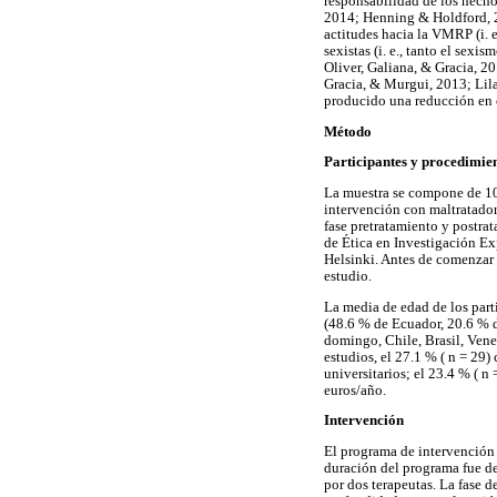
responsabilidad de los hecho
2014; Henning & Holdford, 200
actitudes hacia la VMRP (i. e
sexistas (i. e., tanto el sexi
Oliver, Galiana, & Gracia, 20
Gracia, & Murgui, 2013; Lila
producido una reducción en e
Método
Participantes y procedimie
La muestra se compone de 1
intervención con maltratador
fase pretratamiento y postra
de Ética en Investigación Ex
Helsinki. Antes de comenzar 
estudio.
La media de edad de los part
(48.6 % de Ecuador, 20.6 % 
domingo, Chile, Brasil, Vene
estudios, el 27.1 % ( n = 29)
universitarios; el 23.4 % ( n
euros/año.
Intervención
El programa de intervención
duración del programa fue de
por dos terapeutas. La fase d