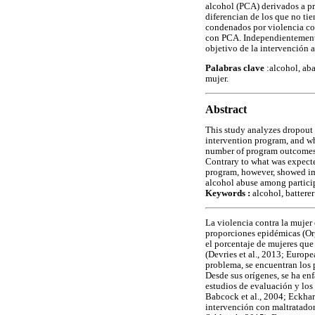
alcohol (PCA) derivados a pr
diferencian de los que no ti
condenados por violencia con
con PCA. Independientemente 
objetivo de la intervención 
Palabras clave
:alcohol, aba
mujer.
Abstract
This study analyzes dropout 
intervention program, and wh
number of program outcomes.
Contrary to what was expecte
program, however, showed im
alcohol abuse among partici
Keywords :
alcohol, batterer
La violencia contra la mujer
proporciones epidémicas (Or
el porcentaje de mujeres que 
(Devries et al., 2013; Europ
problema, se encuentran los
Desde sus orígenes, se ha en
estudios de evaluación y los 
Babcock et al., 2004; Eckhard
intervención con maltratadore