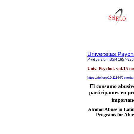
Universitas Psych
Print version
ISSN
1657-926
Univ. Psychol. vol.15 n
https://doi.org/10.11144/Javeri
El consumo abusivo
participantes en p
importanc
Alcohol Abuse in Lati
Programs for Abus