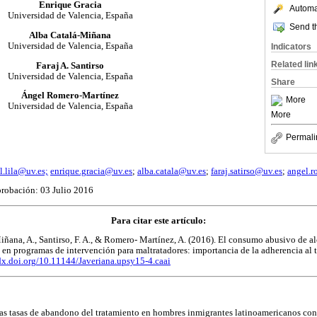
Enrique Gracia
Automat
Universidad de Valencia, España
Send th
Alba Catalá-Miñana
Universidad de Valencia, España
Indicators
Related lin
Faraj A. Santirso
Universidad de Valencia, España
Share
Ángel Romero-Martínez
More
Universidad de Valencia, España
More
Permali
l.lila@uv.es;
enrique.gracia@uv.es
;
alba.catala@uv.es
;
faraj.satirso@uv.es
;
angel.
robación: 03 Julio 2016
Para citar este artículo:
-Miñana, A., Santirso, F. A., & Romero- Martínez, A. (2016). El consumo abusivo de a
 en programas de intervención para maltratadores: importancia de la adherencia al t
/dx.doi.org/10.11144/Javeriana.upsy15-4.caai
n las tasas de abandono del tratamiento en hombres inmigrantes latinoamericanos c