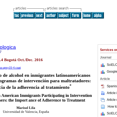
ologica
Services 
7
Journal
o.4 Bogotá Oct./Dec. 2016
SciELO
ana.upsy15-4.caai
Google
 de alcohol en inmigrantes latinoamericanos
Article
rogramas de intervención para maltratadores:
*
Spanis
ia de la adherencia al tratamiento
Article
n American Immigrants Participating in Intervention
Article
ers: the Import ance of Adherence to Treatment
How to 
Marisol Lila
Universidad de Valencia, España
SciELO