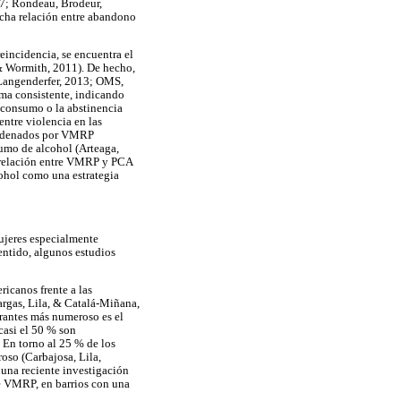
007; Rondeau, Brodeur,
echa relación entre abandono
eincidencia, se encuentra el
& Wormith, 2011). De hecho,
(Langenderfer, 2013; OMS,
ma consistente, indicando
 consumo o la abstinencia
entre violencia en las
condenados por VMRP
umo de alcohol (Arteaga,
a relación entre VMRP y PCA
ohol como una estrategia
ujeres especialmente
entido, algunos estudios
icanos frente a las
argas, Lila, & Catalá-Miñana,
rantes más numeroso es el
casi el 50 % son
 En torno al 25 % de los
oso (Carbajosa, Lila,
una reciente investigación
e VMRP, en barrios con una