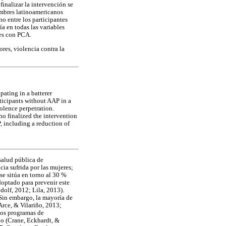
inalizar la intervención se
ombres latinoamericanos
o entre los participantes
a en todas las variables
tes con PCA.
res, violencia contra la
ating in a batterer
rticipants without AAP in a
lence perpetration.
ho finalized the intervention
 including a reduction of
salud pública de
a sufrida por las mujeres;
se sitúa en torno al 30 %
doptado para prevenir este
olf, 2012; Lila, 2013).
 Sin embargo, la mayoría de
Arce, & Vilariño, 2013;
 los programas de
ono (Crane, Eckhardt, &