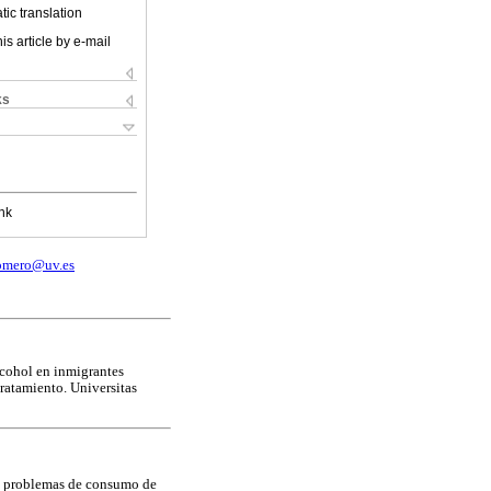
ic translation
is article by e-mail
ks
nk
romero@uv.es
lcohol en inmigrantes
ratamiento. Universitas
on problemas de consumo de