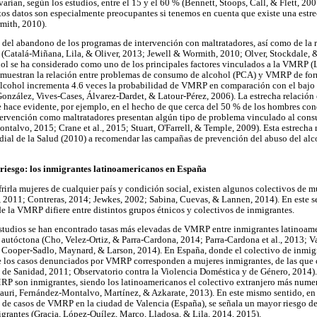
varían, según los estudios, entre el 15 y el 60 % (Bennett, Stoops, Call, & Flett, 2
os datos son especialmente preocupantes si tenemos en cuenta que existe una estr
mith, 2010).
s del abandono de los programas de intervención con maltratadores, así como de la r
(Catalá-Miñana, Lila, & Oliver, 2013; Jewell & Wormith, 2010; Olver, Stockdale, 
ol se ha considerado como uno de los principales factores vinculados a la VMRP 
 muestran la relación entre problemas de consumo de alcohol (PCA) y VMRP de for
lcohol incrementa 4.6 veces la probabilidad de VMRP en comparación con el bajo
González, Vives-Cases, Álvarez-Dardet, & Latour-Pérez, 2006). La estrecha relación 
se hace evidente, por ejemplo, en el hecho de que cerca del 50 % de los hombres 
tervención como maltratadores presentan algún tipo de problema vinculado al cons
alvo, 2015; Crane et al., 2015; Stuart, O'Farrell, & Temple, 2009). Esta estrech
dial de la Salud (2010) a recomendar las campañas de prevención del abuso del alc
iesgo: los inmigrantes latinoamericanos en España
rla mujeres de cualquier país y condición social, existen algunos colectivos de m
, 2011; Contreras, 2014; Jewkes, 2002; Sabina, Cuevas, & Lannen, 2014). En este s
de la VMRP difiere entre distintos grupos étnicos y colectivos de inmigrantes.
tudios se han encontrado tasas más elevadas de VMRP entre inmigrantes latinoamer
 autóctona (Cho, Velez-Ortiz, & Parra-Cardona, 2014; Parra-Cardona et al., 2013; V
 Cooper-Sadlo, Maynard, & Larson, 2014). En España, donde el colectivo de inmig
e los casos denunciados por VMRP corresponden a mujeres inmigrantes, de las que 
 de Sanidad, 2011; Observatorio contra la Violencia Doméstica y de Género, 2014).
P son inmigrantes, siendo los latinoamericanos el colectivo extranjero más numer
auri, Fernández-Montalvo, Martínez, & Azkarate, 2013). En este mismo sentido, en 
n de casos de VMRP en la ciudad de Valencia (España), se señala un mayor riesgo d
grantes (Gracia, López-Quílez, Marco, Lladosa, & Lila, 2014, 2015).