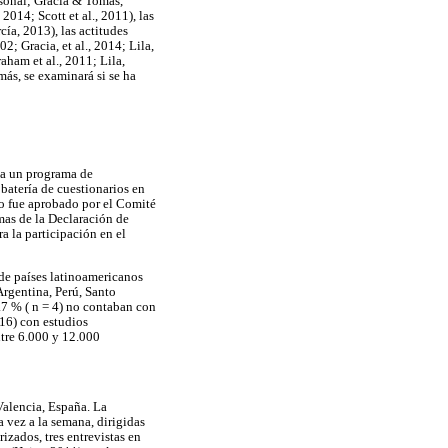
rsonal; Gracia & Tomás,
014; Scott et al., 2011), las
ía, 2013), las actitudes
2; Gracia, et al., 2014; Lila,
aham et al., 2011; Lila,
ás, se examinará si se ha
 a un programa de
batería de cuestionarios en
io fue aprobado por el Comité
mas de la Declaración de
a la participación en el
 de países latinoamericanos
rgentina, Perú, Santo
.7 % ( n = 4) no contaban con
 16) con estudios
ntre 6.000 y 12.000
alencia, España. La
 vez a la semana, dirigidas
izados, tres entrevistas en