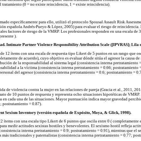
l tratamiento (0 = no existe reincidencia, 1 = existe reincidencia).
rmado específicamente para ello, utilizó el protocolo Spousal Assault Risk Assessm
ión española Andrés-Pueyo & López, 2005) para evaluar el riesgo de reincidencia. 
pales factores de riesgo de la VMRP. Los profesionales responden en una escala de 3 
resente ).
d. Intimate Partner Violence Responsibility Attribution Scale ([IPVRAS]; Lila et
de 12 ítems con una escala de respuesta tipo Likert de 5 puntos en un rango que o
letamente de acuerdo), cuyo objetivo es evaluar dónde sitúa el agresor la causa 
bución de la responsabilidad al sistema legal (consistencia interna pretratamiento 
nsabilidad a la víctima (consistencia interna pretratamiento = 0.66; postratamiento =
ersonal del agresor (consistencia interna pretratamiento = 0.6; postratamiento = 0.7
da de violencia contra la mujer en las relaciones de pareja (Gracia et al., 2011, 2014
mato de 10 puntos de respuesta y representa ocho situaciones hipotéticas de VMRP. 
ta en cada una de las situaciones. Mayor puntuación indica mayor gravedad percib
; postratamiento = 0.87).
ent Sexism Inventory (versión española de Expósito, Moya, & Glick, 1998).
22 ítems con una escala tipo Likert de 6 puntos que oscila entre 0 ( completamente e
ara medir actitudes sexistas hostiles y benevolentes. El sexismo hostil refleja acti
(consistencia interna pretratamiento = 0.9; postratamiento = 0.91), mientras que el
s más tradicionales y paternalistas (consistencia interna pretratamiento = 0.77; post