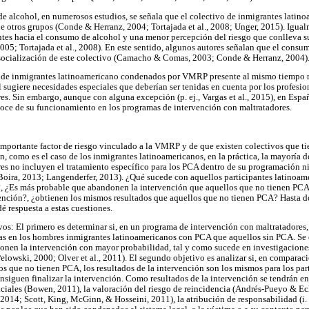
e alcohol, en numerosos estudios, se señala que el colectivo de inmigrantes latino
 otros grupos (Conde & Herranz, 2004; Tortajada et al., 2008; Unger, 2015). Igual
antes hacia el consumo de alcohol y una menor percepción del riesgo que conlleva
05; Tortajada et al., 2008). En este sentido, algunos autores señalan que el consu
 socialización de este colectivo (Camacho & Comas, 2003; Conde & Herranz, 2004)
o de inmigrantes latinoamericano condenados por VMRP presente al mismo tiempo m
ugiere necesidades especiales que deberían ser tenidas en cuenta por los profesio
es. Sin embargo, aunque con alguna excepción (p. ej., Vargas et al., 2015), en Espa
oce de su funcionamiento en los programas de intervención con maltratadores.
importante factor de riesgo vinculado a la VMRP y de que existen colectivos que t
n, como es el caso de los inmigrantes latinoamericanos, en la práctica, la mayoría 
es no incluyen el tratamiento específico para los PCA dentro de su programación n
Boira, 2013; Langenderfer, 2013). ¿Qué sucede con aquellos participantes latinoa
?, ¿Es más probable que abandonen la intervención que aquellos que no tienen PCA
rvención?, ¿obtienen los mismos resultados que aquellos que no tienen PCA? Hasta 
é respuesta a estas cuestiones.
vos: El primero es determinar si, en un programa de intervención con maltratadores,
as en los hombres inmigrantes latinoamericanos con PCA que aquellos sin PCA. Se 
nen la intervención con mayor probabilidad, tal y como sucede en investigaciones 
lowski, 2000; Olver et al., 2011). El segundo objetivo es analizar si, en comparac
os que no tienen PCA, los resultados de la intervención son los mismos para los pa
nsiguen finalizar la intervención. Como resultados de la intervención se tendrán en
ficiales (Bowen, 2011), la valoración del riesgo de reincidencia (Andrés-Pueyo & Ec
014; Scott, King, McGinn, & Hosseini, 2011), la atribución de responsabilidad (i. e