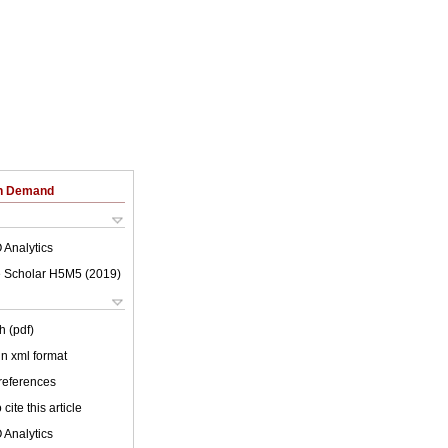
on Demand
 Analytics
 Scholar H5M5 (
2019
)
h (pdf)
 in xml format
 references
cite this article
 Analytics