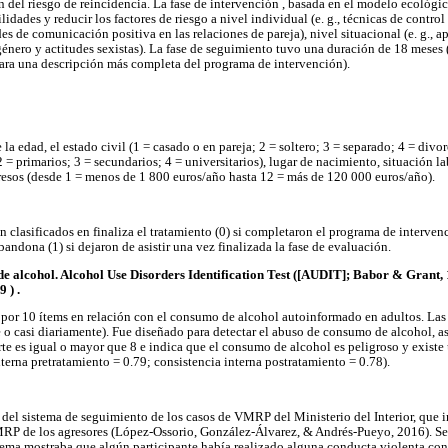
 del riesgo de reincidencia. La fase de intervención , basada en el modelo ecológi
lidades y reducir los factores de riesgo a nivel individual (e. g., técnicas de contro
des de comunicación positiva en las relaciones de pareja), nivel situacional (e. g., a
e género y actitudes sexistas). La fase de seguimiento tuvo una duración de 18 meses (
ra una descripción más completa del programa de intervención).
la edad, el estado civil (1 = casado o en pareja; 2 = soltero; 3 = separado; 4 = divor
2 = primarios; 3 = secundarios; 4 = universitarios), lugar de nacimiento, situación l
resos (desde 1 = menos de 1 800 euros/año hasta 12 = más de 120 000 euros/año).
n clasificados en finaliza el tratamiento (0) si completaron el programa de interven
ndona (1) si dejaron de asistir una vez finalizada la fase de evaluación.
 alcohol. Alcohol Use Disorders Identification Test ([AUDIT]; Babor & Grant, 
 ) .
 por 10 ítems en relación con el consumo de alcohol autoinformado en adultos. Las
e o casi diariamente). Fue diseñado para detectar el abuso de consumo de alcohol, 
te es igual o mayor que 8 e indica que el consumo de alcohol es peligroso y existe 
terna pretratamiento = 0.79; consistencia interna postratamiento = 0.78).
 del sistema de seguimiento de los casos de VMRP del Ministerio del Interior, que 
MRP de los agresores (López-Ossorio, González-Álvarez, & Andrés-Pueyo, 2016). Se
tema mostraba que algún participante había realizado alguna conducta violenta cont