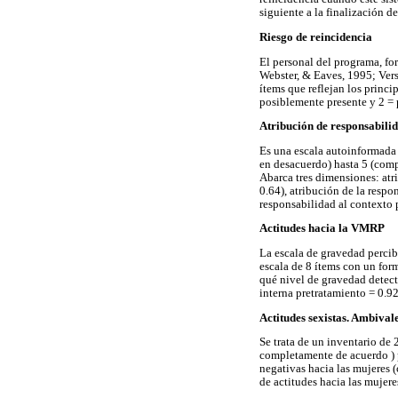
siguiente a la finalización de
Riesgo de reincidencia
El personal del programa, fo
Webster, & Eaves, 1995; Vers
ítems que reflejan los princi
posiblemente presente y 2 = p
Atribución de responsabilida
Es una escala autoinformada 
en desacuerdo) hasta 5 (comp
Abarca tres dimensiones: atri
0.64), atribución de la respo
responsabilidad al contexto p
Actitudes hacia la VMRP
La escala de gravedad percibi
escala de 8 ítems con un for
qué nivel de gravedad detec
interna pretratamiento = 0.92
Actitudes sexistas. Ambival
Se trata de un inventario de 
completamente de acuerdo ) p
negativas hacia las mujeres 
de actitudes hacia las mujere