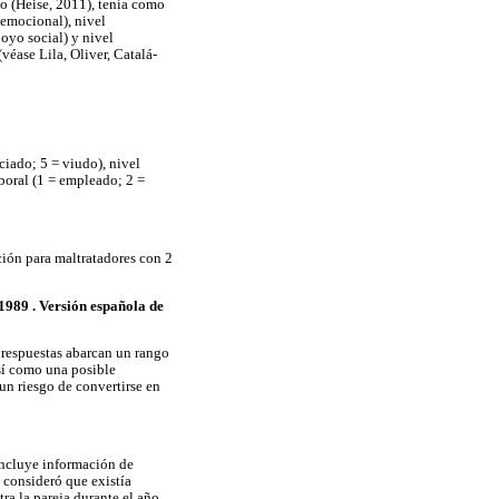
co (Heise, 2011), tenía como
l emocional), nivel
poyo social) y nivel
véase Lila, Oliver, Catalá-
ciado; 5 = viudo), nivel
aboral (1 = empleado; 2 =
ción para maltratadores con 2
1989 . Versión española de
 respuestas abarcan un rango
así como una posible
un riesgo de convertirse en
incluye información de
 consideró que existía
ra la pareja durante el año