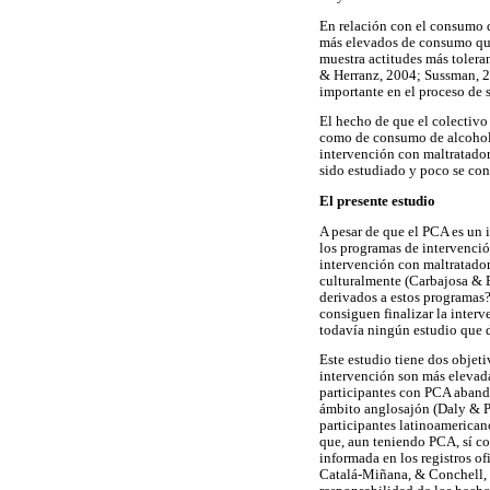
En relación con el consumo d
más elevados de consumo que
muestra actitudes más toler
& Herranz, 2004; Sussman, 20
importante en el proceso de
El hecho de que el colectiv
como de consumo de alcohol s
intervención con maltratador
sido estudiado y poco se con
El presente estudio
A pesar de que el PCA es un 
los programas de intervenció
intervención con maltratador
culturalmente (Carbajosa & 
derivados a estos programas
consiguen finalizar la inte
todavía ningún estudio que d
Este estudio tiene dos objeti
intervención son más elevad
participantes con PCA abando
ámbito anglosajón (Daly & Pe
participantes latinoamerican
que, aun teniendo PCA, sí co
informada en los registros o
Catalá-Miñana, & Conchell, 2