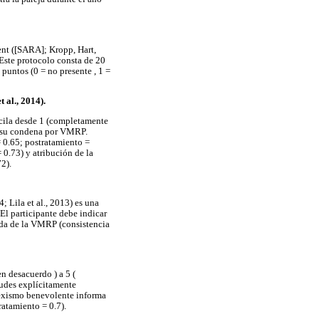
ent ([SARA]; Kropp, Hart,
Este protocolo consta de 20
puntos (0 = no presente , 1 =
 al., 2014).
scila desde 1 (completamente
de su condena por VMRP.
= 0.65; postratamiento =
 0.73) y atribución de la
2).
; Lila et al., 2013) es una
El participante debe indicar
ida de la VMRP (consistencia
n desacuerdo ) a 5 (
tudes explícitamente
 sexismo benevolente informa
ratamiento = 0.7).