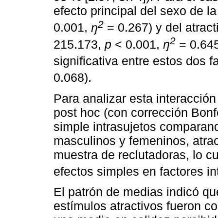
efecto principal del sexo de la
2
0.001,
ŋ
= 0.267) y del atract
2
215.173,
p
< 0.001,
ŋ
= 0.64
significativa entre estos dos f
0.068).
Para analizar esta interacció
post hoc (con corrección Bonfe
simple intrasujetos comparan
masculinos y femeninos, atract
muestra de reclutadoras, lo cu
efectos simples en factores in
El patrón de medias indicó qu
estímulos atractivos fueron 