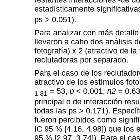
estadísticamente significativa
ps > 0.051).
Para analizar con más detalle 
llevaron a cabo dos análisis d
fotografía) x 2 (atractivo de la
reclutadoras por separado.
Para el caso de los reclutador
atractivo de los estímulos fot
= 53,
p
< 0.001,
ŋ2
= 0.63
1,31
principal o de interacción resu
todas las ps > 0.171). Específ
fueron percibidos como signif
IC 95 % [4.16, 4.98]) que los 
95 % [2.97, 3.74]). Para el ca