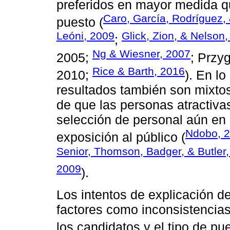
preferidos en mayor medida qu
Caro, García, Rodríguez,
puesto (
Leóni, 2009
Glick, Zion, & Nelson
;
Ng & Wiesner, 2007
2005;
; Przy
Rice & Barth, 2016
2010;
). En lo
resultados también son mixtos
de que las personas atractivas
selección de personal aún en 
Ndobo, 
exposición al público (
Senior, Thomson, Badger, & Butler
2009
).
Los intentos de explicación d
factores como inconsistencias
los candidatos y el tipo de pue