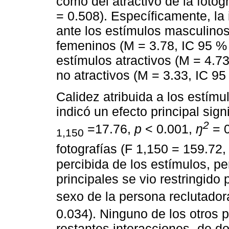
como del atractivo de la fotog
= 0.508). Específicamente, la
ante los estímulos masculinos
femeninos (M = 3.78, IC 95 % 
estímulos atractivos (M = 4.73
no atractivos (M = 3.33, IC 95 
Calidez atribuida a los estímu
indicó un efecto principal sign
2
=17.76,
p
< 0.001,
ŋ
= 
1,150
fotografías (F 1,150 = 159.72
percibida de los estímulos, p
principales se vio restringido 
sexo de la persona reclutado
0.034). Ninguno de los otros p
restantes interacciones -de do