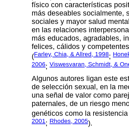
físico con características pos
más deseables socialmente, s
sociales y mayor salud mental 
en las relaciones interpersona
más educados, agradables, int
felices, cálidos y competente
Farley, Chia, & Allred, 1998
Honek
(
;
2006
Viswesvaran, Schmidt, & On
;
Algunos autores ligan este e
de selección sexual, en la me
una señal de valor como pare
paternales, de un riesgo meno
genéticos como la resistenci
2001
Rhodes, 2005
;
).