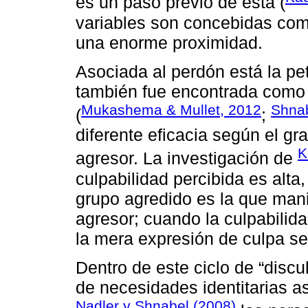
es un paso previo de esta (
variables son concebidas como
una enorme proximidad.
Asociada al perdón está la pe
también fue encontrada como b
Mukashema & Mullet, 2012
Shnab
(
;
diferente eficacia según el gr
K
agresor. La investigación de
culpabilidad percibida es alta
grupo agredido es la que mani
agresor; cuando la culpabilid
la mera expresión de culpa se
Dentro de este ciclo de “discu
de necesidades identitarias a
Nadler y Shnabel (2008)