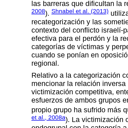
las barreras que dificultan la r
2008
Shnabel et al. (2013)
).
utiliz
recategorización y las someti
contexto del conflicto israelí-
efectiva para el perdón y la r
categorías de víctimas y perp
cuando se ponían en oposición
regional.
Relativo a la categorización 
mencionar la relación inversa e
victimización competitiva, ent
esfuerzos de ambos grupos en 
propio grupo ha sufrido más qu
et al., 2008a
). La victimización 
endogrupal con la categoría a