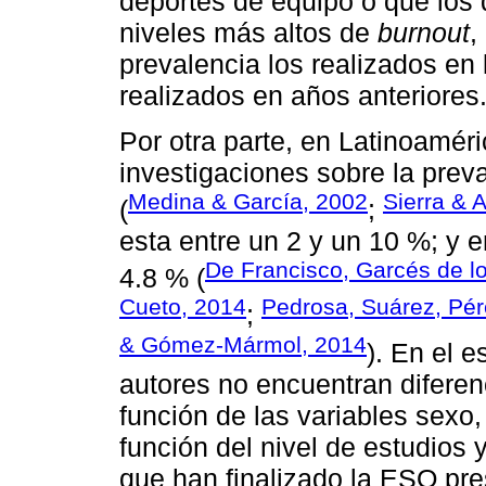
deportes de equipo o que los
niveles más altos de
burnout
,
prevalencia los realizados en
realizados en años anteriores
Por otra parte, en Latinoamér
investigaciones sobre la prev
Medina & García, 2002
Sierra & 
(
;
esta entre un 2 y un 10 %; y e
De Francisco, Garcés de l
4.8 % (
Cueto, 2014
Pedrosa, Suárez, Pér
;
& Gómez-Mármol, 2014
). En el 
autores no encuentran difere
función de las variables sexo,
función del nivel de estudios y
que han finalizado la ESO pre