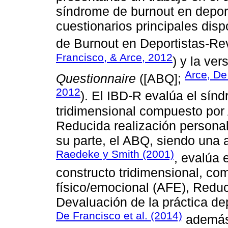
síndrome de burnout en depor
cuestionarios principales disp
de Burnout en Deportistas-Re
Francisco, & Arce, 2012
) y la ve
Arce, De
Questionnaire
([ABQ];
2012
). El IBD-R evalúa el sí
tridimensional compuesto por
Reducida realización persona
su parte, el ABQ, siendo una a
Raedeke y Smith (2001)
, evalúa 
constructo tridimensional, c
físico/emocional (AFE), Redu
Devaluación de la práctica de
De Francisco et al. (2014)
además 