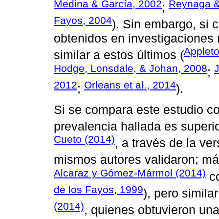
Medina & García, 2002
Reynaga &
;
Fayos, 2004
). Sin embargo, si
obtenidos en investigaciones 
Appleto
similar a estos últimos (
Hodge, Lonsdale, & Johan, 2008
J
;
2012
Orleans et al., 2014
;
).
Si se compara este estudio co
prevalencia hallada es superio
Cueto (2014)
, a través de la v
mismos autores validaron; má
Alcaraz y Gómez-Mármol (2014)
co
de los Fayos, 1999
), pero simila
(2014)
, quienes obtuvieron un