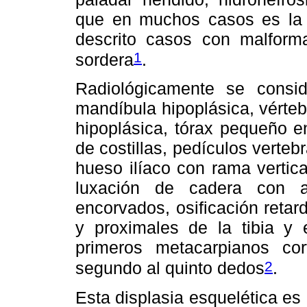
que en muchos casos es la
descrito casos con malforma
1
sordera
.
Radiológicamente se conside
mandíbula hipoplásica, vérteb
hipoplásica, tórax pequeño 
de costillas, pedículos verteb
hueso ilíaco con rama vertic
luxación de cadera con a
encorvados, osificación retard
y proximales de la tibia y 
primeros metacarpianos co
2
segundo al quinto dedos
.
Esta displasia esquelética es 