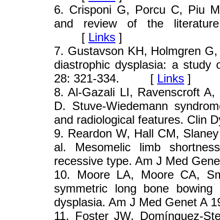
6
. Crisponi G, Porcu C, Piu M
and review of the literatur
[
Links
]
7
. Gustavson KH, Holmgren G, Ja
diastrophic dysplasia: a study
28: 321-334. [
Links
]
8
. Al-Gazali LI, Ravenscroft A
D. Stuve-Wiedemann syndrome i
and radiological features. Cl
9
. Reardon W, Hall CM, Slaney 
al. Mesomelic limb shortness
recessive type. Am J Med Ge
10
. Moore LA, Moore CA, Sm
symmetric long bone bowing 
dysplasia. Am J Med Genet A
11
. Foster JW, Domínguez-Ste