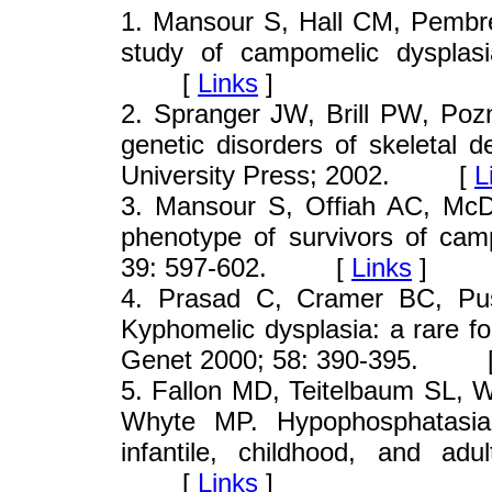
1
. Mansour S, Hall CM, Pembre
study of campomelic dysplas
[
Links
]
2
. Spranger JW, Brill PW, Pozn
genetic disorders of skeletal
University Press; 2002. [
L
3
. Mansour S, Offiah AC, McD
phenotype of survivors of ca
39: 597-602. [
Links
]
4
. Prasad C, Cramer BC, Pu
Kyphomelic dysplasia: a rare for
Genet 2000; 58: 390-395. 
5
. Fallon MD, Teitelbaum SL, 
Whyte MP. Hypophosphatasia: 
infantile, childhood, and ad
[
Links
]