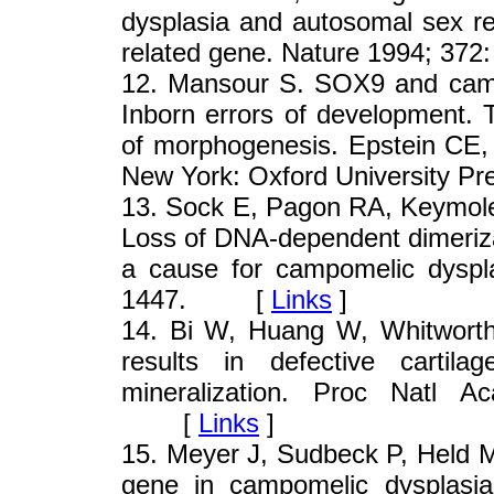
dysplasia and autosomal sex r
related gene. Nature 1994; 
12
. Mansour S. SOX9 and campo
Inborn errors of development. T
of morphogenesis. Epstein CE,
New York: Oxford University 
13
. Sock E, Pagon RA, Keymol
Loss of DNA-dependent dimerizat
a cause for campomelic dyspl
1447. [
Links
]
14
. Bi W, Huang W, Whitworth 
results in defective cartila
mineralization. Proc Natl 
[
Links
]
15
. Meyer J, Sudbeck P, Held M
gene in campomelic dysplasia