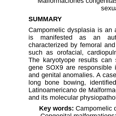
Malformaciones congénitas
sexu
SUMMARY
Campomelic dysplasia is an a
is manifested as an aut
characterized by femoral and 
such as orofacial, cardiopul
The karyotyope results can 
gene SOX9 are responsible in
and genital anomalies. A case
long bone bowing, identifi
Latinoamericano de Malformac
and its molecular physiopatho
Key words:
Campomelic dy
Congenital malformations;