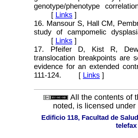
genotype/phenotype correlat
[
Links
]
16
. Mansour S, Hall CM, Pembre
study of campomelic dysplas
[
Links
]
17
. Pfeifer D, Kist R, Dew
translocation breakpoints are
evidence for an extended con
111-124. [
Links
]
All the contents of 
noted, is licensed under
Edificio 118, Facultad de Salud
telefax