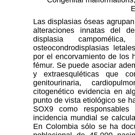
Las displasias óseas agrupan
alteraciones innatas del de
displasia campomélica
osteocondrodisplasias letal
por el encorvamiento de los hu
fémur. Se puede asociar adem
y extraesquléticas que co
genitourinaria, cardiopu
citogenético evidencia en a
punto de vista etiológico se h
SOX9 como responsables 
incidencia mundial se calcul
En Colombia sólo se ha doc
poblacional de 45.000 naci