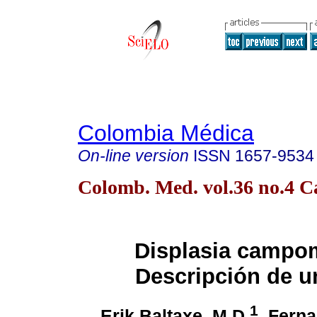
Colombia Médica
On-line version
ISSN
1657-9534
Colomb. Med. vol.36 no.4 Ca
Displasia campom
Descripción de u
1
Erik Baltaxe, M.D.
, Fern