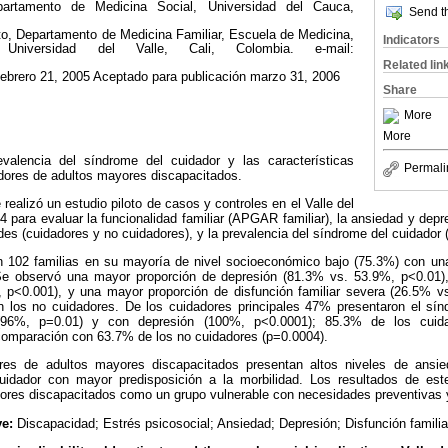
epartamento de Medicina Social, Universidad del Cauca,
Send th
ito, Departamento de Medicina Familiar, Escuela de Medicina,
Indicators
Universidad del Valle, Cali, Colombia. e-mail:
Related lin
febrero 21, 2005 Aceptado para publicación marzo 31, 2006
Share
More
More
evalencia del síndrome del cuidador y las características
Permali
adores de adultos mayores discapacitados.
realizó un estudio piloto de casos y controles en el Valle del
 para evaluar la funcionalidad familiar (APGAR familiar), la ansiedad y depr
es (cuidadores y no cuidadores), y la prevalencia del síndrome del cuidador (
 102 familias en su mayoría de nivel socioeconómico bajo (75.3%) con un
Se observó una mayor proporción de depresión (81.3% vs. 53.9%, p<0.01)
p<0.001), y una mayor proporción de disfunción familiar severa (26.5% v
n los no cuidadores. De los cuidadores principales 47% presentaron el sí
(96%, p=0.01) y con depresión (100%, p<0.0001); 85.3% de los cuida
omparación con 63.7% de los no cuidadores (p=0.0004).
es de adultos mayores discapacitados presentan altos niveles de ansied
uidador con mayor predisposición a la morbilidad. Los resultados de este
ores discapacitados como un grupo vulnerable con necesidades preventivas y
ve:
Discapacidad; Estrés psicosocial; Ansiedad; Depresión; Disfunción familia