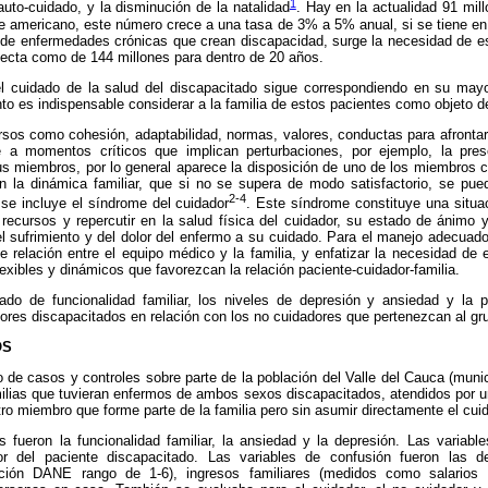
1
auto-cuidado, y la disminución de la natalidad
. Hay en la actualidad 91 mi
e americano, este número crece a una tasa de 3% a 5% anual, si se tiene en 
de enfermedades crónicas que crean discapacidad, surge la necesidad de est
yecta como de 144 millones para dentro de 20 años.
 cuidado de la salud del discapacitado sigue correspondiendo en su mayo
to es indispensable considerar a la familia de estos pacientes como objeto 
rsos como cohesión, adaptabilidad, normas, valores, conductas para afrontar
 a momentos críticos que implican perturbaciones, por ejemplo, la pre
us miembros, por lo general aparece la disposición de uno de los miembros c
en la dinámica familiar, que si no se supera de modo satisfactorio, se pue
2-4
 se incluye el síndrome del cuidador
. Este síndrome constituye una situa
recursos y repercutir en la salud física del cuidador, su estado de ánimo 
l sufrimiento y del dolor del enfermo a su cuidado. Para el manejo adecuado
 relación entre el equipo médico y la familia, y enfatizar la necesidad de
xibles y dinámicos que favorezcan la relación paciente-cuidador-familia.
ado de funcionalidad familiar, los niveles de depresión y ansiedad y la 
res discapacitados en relación con los no cuidadores que pertenezcan al grup
OS
o de casos y controles sobre parte de la población del Valle del Cauca (munic
ilias que tuvieran enfermos de ambos sexos discapacitados, atendidos por u
ro miembro que forme parte de la familia pero sin asumir directamente el cui
 fueron la funcionalidad familiar, la ansiedad y la depresión. Las variabl
r del paciente discapacitado. Las variables de confusión fueron las 
ación DANE rango de 1-6), ingresos familiares (medidos como salarios