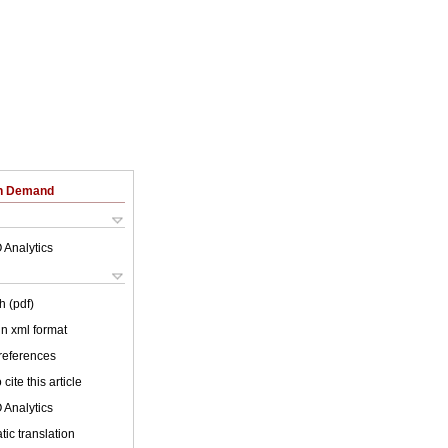
on Demand
 Analytics
h (pdf)
 in xml format
 references
cite this article
 Analytics
ic translation