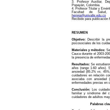
3. Profesor Auxiliar, D
Popayán, Colombia.
4. Profesor Titular y Emér
Facultad de Salud, 
herreja@univalle.edu.co
Recibido para publicación 
RESUMEN
Objetivo:
Describir la pr
psicosociales de los cuid
Materiales y métodos:
Se 
Cauca durante el 2003-2004
la presencia de enfermedad
Resultados:
Se estudiaron
años (rango 1-60 años). 
ansiedad (85.2% vs. 45%, 
cuidadores en relación co
asociaba con ansiedad 
enfermedades previas en c
Conclusión:
Los cuidador
familiar y síndrome del c
cuidadores de adultos may
Palabras cla