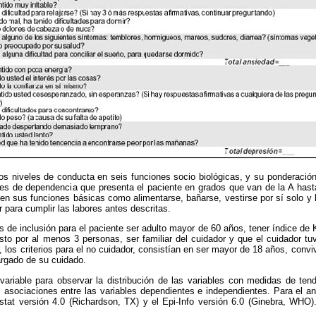
los niveles de conducta en seis funciones socio biológicas, y su ponderación
eles de dependencia que presenta el paciente en grados que van de la A hasta
en sus funciones básicas como alimentarse, bañarse, vestirse por sí solo y 
 para cumplir las labores antes descritas.
s de inclusión para el paciente ser adulto mayor de 60 años, tener índice de 
sto por al menos 3 personas, ser familiar del cuidador y que el cuidador t
r, los criterios para el no cuidador, consistían en ser mayor de 18 años, conv
argado de su cuidado.
ivariable para observar la distribución de las variables con medidas de tend
s asociaciones entre las variables dependientes e independientes. Para el aná
istat versión 4.0 (Richardson, TX) y el Epi-Info versión 6.0 (Ginebra, WHO