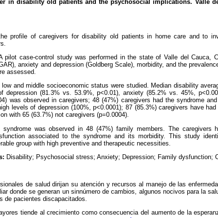
r in disability old patients and the psychosocial implications. Valle 
e profile of caregivers for disability old patients in home care and to in
rs.
 pilot case-control study was performed in the state of Valle del Cauca, 
GAR), anxiety and depression (Goldberg Scale), morbidity, and the prevalenc
ere assessed.
 low and middle socioeconomic status were studied. Median disability avera
 of depression (81.3% vs. 53.9%, p<0.01), anxiety (85.2% vs. 45%, p<0.00
4) was observed in caregivers; 48 (47%) caregivers had the syndrome and 
igh levels of depression (100%, p<0.0001); 87 (85.3%) caregivers have had d
on with 65 (63.7%) not caregivers (p=0.0004).
 syndrome was observed in 48 (47%) family members. The caregivers had
function associated to the syndrome and its morbidity. This study identi
erable group with high preventive and therapeutic necessities.
s:
Disability; Psychosocial stress; Anxiety; Depression; Family dysfunction; 
sionales de salud dirijan su atención y recursos al manejo de las enfermeda
iliar donde se generan un sinnúmero de cambios, algunos nocivos para la s
s de pacientes discapacitados.
ayores tiende al crecimiento como consecuencia del aumento de la esperanza