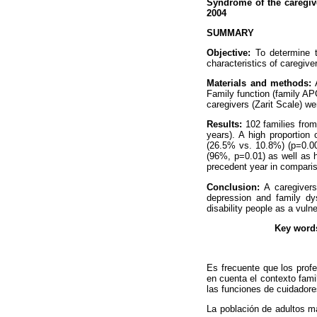
Syndrome of the caregive
2004
SUMMARY
Objective:
To determine th
characteristics of caregive
Materials and methods:
A
Family function (family AP
caregivers (Zarit Scale) w
Results:
102 families from
years). A high proportion
(26.5% vs. 10.8%) (p=0.00
(96%, p=0.01) as well as h
precedent year in comparis
Conclusion:
A caregivers
depression and family dys
disability people as a vuln
Key word
Es frecuente que los profe
en cuenta el contexto fam
las funciones de cuidadore
La población de adultos m