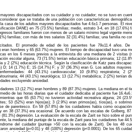
 mayores discapacitados con su cuidador y no cuidador; no se tuvo en cuent
 considerar que se trataba de una población con características demográficas
la casa de los adultos mayores discapacitados fue 4.6±1.7 personas. El niv
sificación DANE) en 75 (73.5%) familias; medio, estrato 3-4, en 18 (17.6%) fa
ingresos familiares fueron con menos de un salario mínimo legal vigente mens
1%) familias; con más de tres salarios 32 (31.4%) familias; una familia no co
citados. El promedio de edad de los pacientes fue 79±11.4 años. De
) eran hombres y 65 (63.7%) mujeres. El tiempo de discapacidad tuvo una me
icas en los 6 meses previos a la entrevista dio una mediana de 2 visitas (
ación escolar alguna, 73 (71.5%) tenían educación básica primaria; 12 (11.8
ia y 2 (2%) educación técnica. Según la clasificación de Katz para discapa
%) D; 14 (1.7%) E; 15 (14.7%) F; y 37 (36.3%) eran G. Los adultos mayore
enfermedades: 44 (43.1%) cardiovascular; 10 (9.8%) respiratoria; 2 (
tourinaria; 44 (43.1%) neurológica; 13 (12.7%) metabólica; 2 (2%) tenían d
edades excluyendo ansiedad.
idadores 13 (12.7%) eran hombres y 89 (87.3%) mujeres. La mediana en el ti
omedio de las horas diarias que el cuidador dedicaba al paciente fue 16.4±6
mientras que 65 (63.7%) no tuvieron actividad recreativa alguna; 24 (23.
tes; 53 (52%) eran hijos(as); 3 (2.9%) eran primos(as), tíos(as), o sobrino
ase de parentesco. En 59 (57.8%) de los cuidadores había como ocupación 
, y en 38 (37.3%) era ocasional. De acuerdo con las escalas de Golberg, 87
(81.3%) depresión. La evaluación de la escala de Zarit se hizo sobre el punt
nte, la mediana del puntaje de la escala de Zarit para los cuidadores fue 44.
índrome del cuidador (puntaje >50 con la escala de Zarit). De los 48 cu
taron ansiedad (p=0.01) y 48 (100%) depresión (p<0.0001). De los 65 cuida