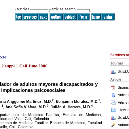
Services 
9534
Journal
.2 suppl.1 Cali June 2006
SciELO
Article
dador de adultos mayores discapacitados y
Spanis
 implicaciones psicosociales
Article
2
3
aría Anggeline Martínez, M.D.
, Benjamín Morales, M.D.
,
Article
1
2
4
.
, Ana Sofía Viáfara, M.D.
, Julián A. Herrera, M.D.
How to 
Departamento de Medicina Familiar, Escuela de Medicina,
SciELO
idad del Valle, Cali, Colombia.
tamento de Medicina Familiar, Escuela de Medicina, Facultad
Automat
alle, Cali, Colombia.