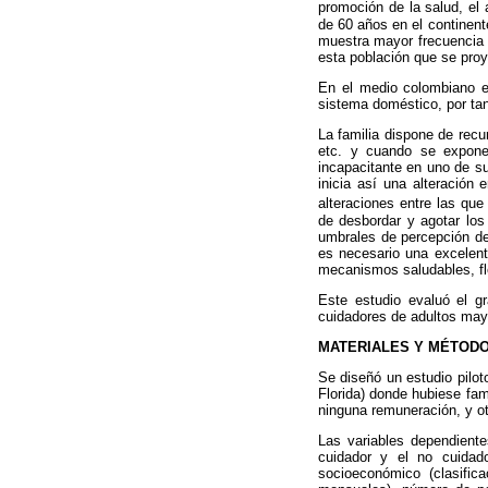
promoción de la salud, el 
de 60 años en el continent
muestra mayor frecuencia 
esta población que se pro
En el medio colombiano el
sistema doméstico, por tan
La familia dispone de recu
etc. y cuando se expone
incapacitante en uno de s
inicia así una alteración 
alteraciones entre las que
de desbordar y agotar los 
umbrales de percepción de
es necesario una excelente
mecanismos saludables, fle
Este estudio evaluó el gr
cuidadores de adultos mayo
MATERIALES Y MÉTOD
Se diseñó un estudio pilot
Florida) donde hubiese fam
ninguna remuneración, y ot
Las variables dependientes
cuidador y el no cuidado
socioeconómico (clasific