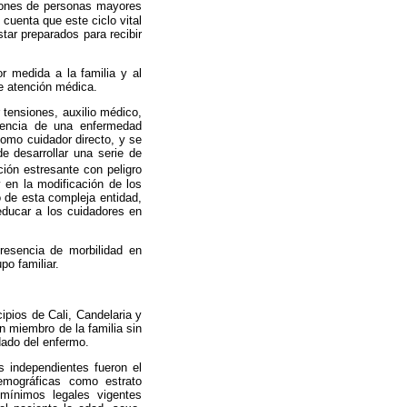
llones de personas mayores
cuenta que este ciclo vital
ar preparados para recibir
r medida a la familia y al
de atención médica.
 tensiones, auxilio médico,
sencia de una enfermedad
omo cuidador directo, y se
de desarrollar una serie de
ción estresante con peligro
y en la modificación de los
 de esta compleja entidad,
 educar a los cuidadores en
presencia de morbilidad en
o familiar.
ipios de Cali, Candelaria y
n miembro de la familia sin
dado del enfermo.
es independientes fueron el
demográficas como estrato
 mínimos legales vigentes