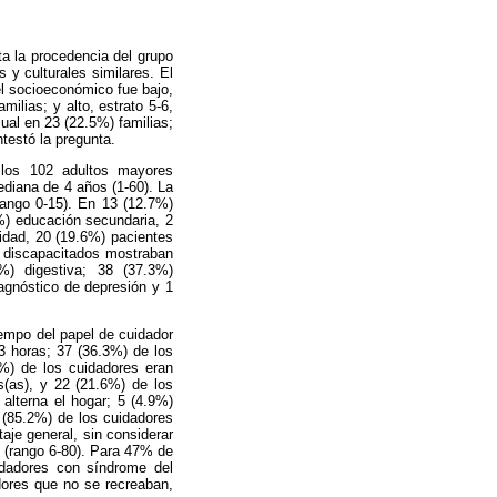
a la procedencia del grupo
 y culturales similares. El
el socioeconómico fue bajo,
milias; y alto, estrato 5-6,
ual en 23 (22.5%) familias;
ntestó la pregunta.
 los 102 adultos mayores
diana de 4 años (1-60). La
rango 0-15). En 13 (12.7%)
%) educación secundaria, 2
cidad, 20 (19.6%) pacientes
s discapacitados mostraban
2%) digestiva; 38 (37.3%)
iagnóstico de depresión y 1
empo del papel de cuidador
.3 horas; 37 (36.3%) de los
5%) de los cuidadores eran
s(as), y 22 (21.6%) de los
alterna el hogar; 5 (4.9%)
 (85.2%) de los cuidadores
aje general, sin considerar
5 (rango 6-80). Para 47% de
idadores con síndrome del
dores que no se recreaban,