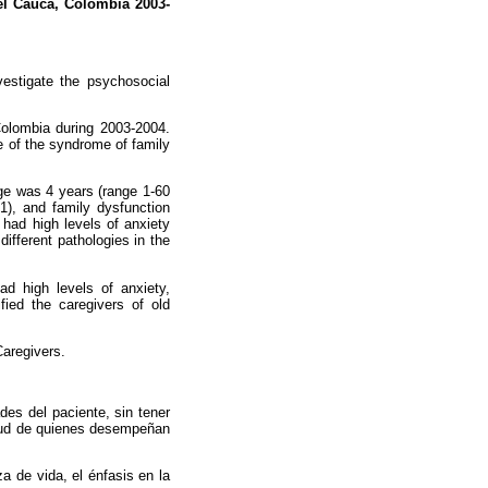
del Cauca, Colombia 2003-
vestigate the psychosocial
Colombia during 2003-2004.
e of the syndrome of family
ge was 4 years (range 1-60
1), and family dysfunction
had high levels of anxiety
ifferent pathologies in the
 high levels of anxiety,
fied the caregivers of old
Caregivers.
des del paciente, sin tener
alud de quienes desempeñan
 de vida, el énfasis en la