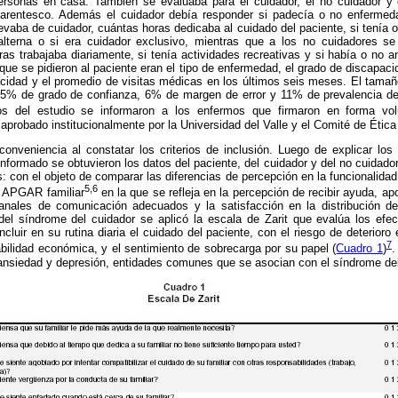
rsonas en casa. También se evaluaba para el cuidador, el no cuidador y e
, parentesco. Además el cuidador debía responder si padecía o no enferme
evaba de cuidador, cuántas horas dedicaba al cuidado del paciente, si tenía o
lterna o si era cuidador exclusivo, mientras que a los no cuidadores se 
as trabajaba diariamente, si tenía actividades recreativas y si había o no 
 que se pidieron al paciente eran el tipo de enfermedad, el grado de discapac
acidad y el promedio de visitas médicas en los últimos seis meses. El tamañ
95% de grado de confianza, 6% de margen de error y 11% de prevalencia de
os del estudio se informaron a los enfermos que firmaron en forma vol
 aprobado institucionalmente por la Universidad del Valle y el Comité de Éti
onveniencia al constatar los criterios de inclusión. Luego de explicar los 
nformado se obtuvieron los datos del paciente, del cuidador y del no cuidador
: con el objeto de comparar las diferencias de percepción en la funcionalidad 
5,6
el APGAR familiar
en la que se refleja en la percepción de recibir ayuda, ap
canales de comunicación adecuados y la satisfacción en la distribución de
del síndrome del cuidador se aplicó la escala de Zarit que evalúa los ef
incluir en su rutina diaria el cuidado del paciente, con el riesgo de deterioro 
7
abilidad económica, y el sentimiento de sobrecarga por su papel (
Cuadro 1
)
.
 ansiedad y depresión, entidades comunes que se asocian con el síndrome del