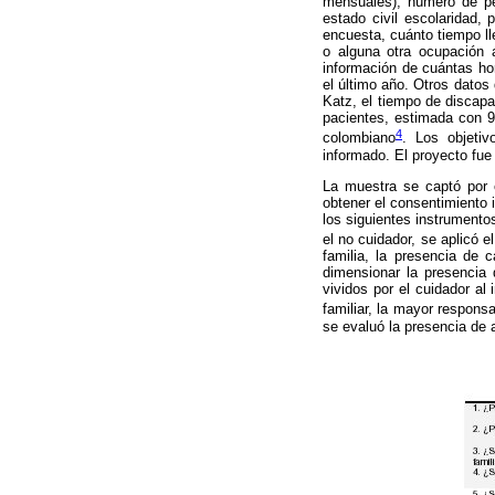
mensuales), número de pe
estado civil escolaridad
encuesta, cuánto tiempo ll
o alguna otra ocupación a
información de cuántas hor
el último año. Otros datos
Katz, el tiempo de discap
pacientes, estimada con 
4
colombiano
. Los objetiv
informado. El proyecto fue
La muestra se captó por c
obtener el consentimiento i
los siguientes instrumentos
el no cuidador, se aplicó 
familia, la presencia de 
dimensionar la presencia 
vividos por el cuidador al 
familiar, la mayor respons
se evaluó la presencia de