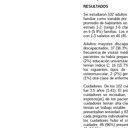
RESULTADOS
Se estudiaron 102 adultos
familiar como variable por
promedio de habitantes en 
estrato 1-2, (rango 1-6 cla
en 6 (5.9%) familias. Los 
con 1-3 salarios en 46 (45.
Adultos mayores discapa
discapacitados, 37 (36.3%
frecuencia de visitas méd
pacientes no había prepar
(2%) educación universitar
tenían índice C; 16 (15.7
los siguientes tipos de 
osteomuscular; 2 (2%) geni
(1%) otra clase de enferm
Cuidadores. De los 102 cu
fue 3.5 años (1-41). El pr
cuidadores se recreaban, 
esposos(as) de los pacien
cuidadores tenían otra cl
tenían un trabajo estable
presentaban ansiedad y 83 
cada pregunta individualme
los cuidadores hubo el s
cuidador, 46 (96%) presen