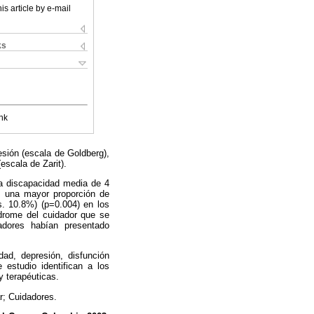
is article by e-mail
ks
nk
esión (escala de Goldberg),
escala de Zarit).
a discapacidad media de 4
, una mayor proporción de
s. 10.8%) (p=0.004) en los
ndrome del cuidador que se
dores habían presentado
ad, depresión, disfunción
 estudio identifican a los
 terapéuticas.
r; Cuidadores.