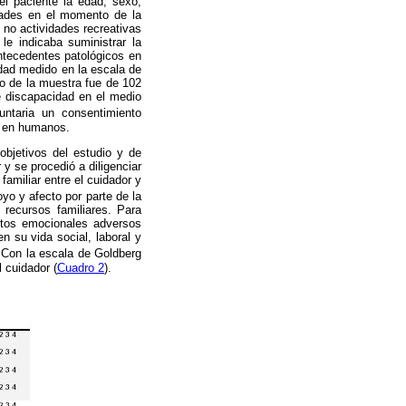
l paciente la edad, sexo,
dades en el momento de la
 no actividades recreativas
le indicaba suministrar la
antecedentes patológicos en
idad medido en la escala de
o de la muestra fue de 102
 discapacidad en el medio
untaria un consentimiento
ca en humanos.
objetivos del estudio y de
 y se procedió a diligenciar
familiar entre el cuidador y
oyo y afecto por parte de la
 recursos familiares. Para
ectos emocionales adversos
en su vida social, laboral y
 Con la escala de Goldberg
 cuidador (
Cuadro 2
).