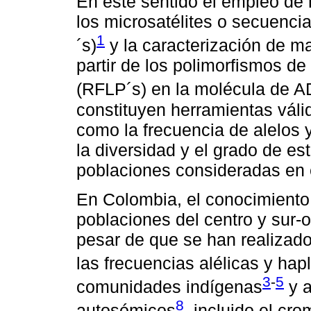
En este sentido el empleo de
los microsatélites o secuenci
1
´s)
y la caracterización de m
partir de los polimorfismos d
(RFLP´s) en la molécula de A
constituyen herramientas válid
como la frecuencia de alelos y
la diversidad y el grado de es
poblaciones consideradas en 
En Colombia, el conocimiento 
poblaciones del centro y sur-
pesar de que se han realizad
las frecuencias alélicas y ha
3
-
5
comunidades indígenas
y a
8
autosómicos
, incluido el c