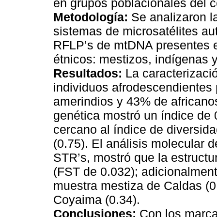
en grupos poblacionales del c
Metodología:
Se analizaron la
sistemas de microsatélites au
RFLP’s de mtDNA presentes en
étnicos: mestizos, indígenas 
Resultados:
La caracterizaci
individuos afrodescendientes
amerindios y 43% de africanos.
genética mostró un índice de 0
cercano al índice de diversida
(0.75). El análisis molecular 
STR’s, mostró que la estructur
(FST de 0.032); adicionalment
muestra mestiza de Caldas (0.
Coyaima (0.34).
Conclusiones:
Con los marca