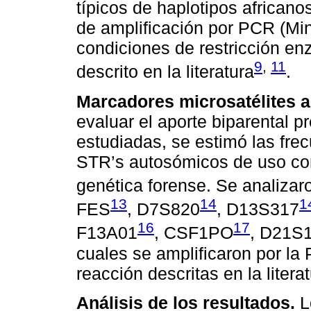
típicos de haplotipos africano
de amplificación por PCR (Min
condiciones de restricción en
9
,
11
descrito en la literatura
.
Marcadores microsatélites 
evaluar el aporte biparental 
estudiadas, se estimó las fre
STR’s autosómicos de uso conv
genética forense. Se analiza
13
14
1
FES
, D7S820
, D13S317
16
17
F13A01
, CSF1PO
, D21S
cuales se amplificaron por la
reacción descritas en la liter
Análisis de los resultados.
L