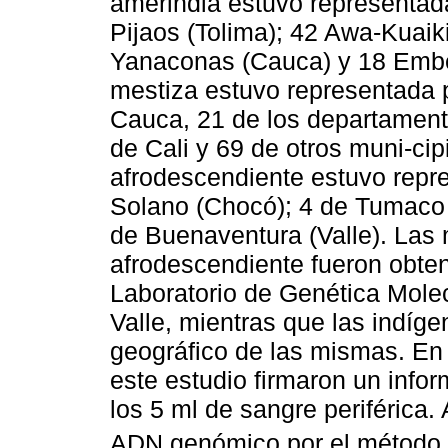
amerindia estuvo representad
Pijaos (Tolima); 42 Awa-Kuaik
Yanaconas (Cauca) y 18 Emb
mestiza estuvo representada 
Cauca, 21 de los departamento
de Cali y 69 de otros muni-cip
afrodescendiente estuvo repr
Solano (Chocó); 4 de Tumaco 
de Buenaventura (Valle). Las
afrodescendiente fueron obten
Laboratorio de Genética Mole
Valle, mientras que las indíge
geográfico de las mismas. En 
este estudio firmaron un info
los 5 ml de sangre periférica. 
ADN genómico por el método d