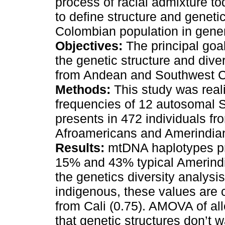
process of racial admixture toda
to define structure and genetic
Colombian population in gener
Objectives:
The principal goal
the genetic structure and dive
from Andean and Southwest C
Methods:
This study was reali
frequencies of 12 autosomal 
presents in 472 individuals f
Afroamericans and Amerindia
Results:
mtDNA haplotypes pr
15% and 43% typical Amerindi
the genetics diversity analysi
indigenous, these values are c
from Cali (0.75). AMOVA of al
that genetic structures don’t w