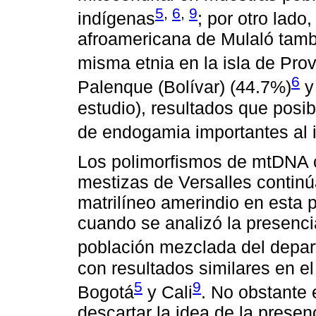
5
,
6
,
9
indígenas
; por otro lado
afroamericana de Mulaló tamb
misma etnia en la isla de Pro
6
Palenque (Bolívar) (44.7%)
y
estudio), resultados que posib
de endogamia importantes al i
Los polimorfismos de mtDNA c
mestizas de Versalles continú
matrilíneo amerindio en esta p
cuando se analizó la presenci
población mezclada del depar
con resultados similares en e
5
9
Bogotá
y Cali
. No obstante 
descartar la idea de la presen