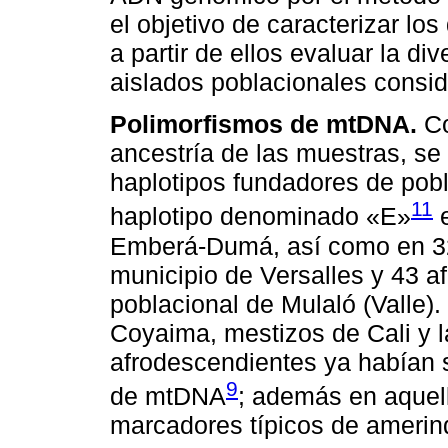
el objetivo de caracterizar lo
a partir de ellos evaluar la di
aislados poblacionales consi
Polimorfismos de mtDNA.
Co
ancestría de las muestras, se 
haplotipos fundadores de pobl
11
haplotipo denominado «E»
e
Emberá-Dumá, así como en 32
municipio de Versalles y 43 a
poblacional de Mulaló (Valle)
Coyaima, mestizos de Cali y la
afrodescendientes ya habían 
9
de mtDNA
; además en aquell
marcadores típicos de amerin