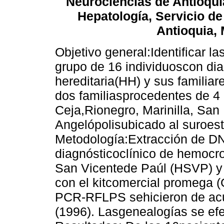
Neurociencias de Antioquia
Hepatología, Servicio de
Antioquia, 
Objetivo general:Identificar
grupo de 16 individuoscon di
hereditaria(HH) y sus familiar
dos familiasprocedentes de 4 
Ceja,Rionegro, Marinilla, San 
Angelópolisubicado al suroest
Metodología:Extracción de D
diagnósticoclínico de hemocro
San Vicentede Paúl (HSVP) y 
con el kitcomercial promega (
PCR-RFLPS sehicieron de acue
(1996). Lasgenealogías se ef