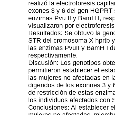
realizó la electroforesis cap
exones 3 y 6 del gen HGPRT se
enzimas Pvu II y BamH I, res
visualizaron por electroforesi
Resultados: Se obtuvo la geno
STR del cromosoma X hprtb y
las enzimas PvuII y BamH I d
respectivamente.
Discusión: Los genotipos obteni
permitieron establecer el est
las mujeres no afectadas en la 
digeridos de los exonnes 3 y 6
de restricción de estas enzim
los individuos afectados con 
Conclusiones: Al establecer e
mujeres no afectadas, miembro