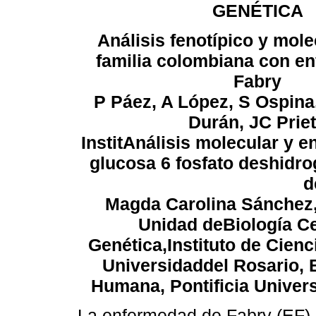
GENÉTICA
Análisis fenotípico y mol
familia colombiana con e
Fabry
P Páez, A López, S Ospina
Durán, JC Prie
InstitAnálisis molecular y e
glucosa 6 fosfato deshidr
d
Magda Carolina Sánchez, 
Unidad deBiología Ce
Genética,Instituto de Cien
Universidaddel Rosario, 
Humana, Pontificia Univer
La enfermedad de Fabry (EF) e