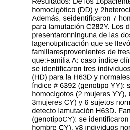
Resultados: De los 16paciente
homocigótico (DD) y 2heteroc
Además, seidentificaron 7 hom
para lamutación C282Y. Los d
presentaronninguna de las do
lagenotipificación que se llev
familiaresprovenientes de tres
que:Familia A: caso índice cl
se identificaron tres individu
(HD) para la H63D y normales
índice # 6392 (genotipo YY): s
homocigotos (2 mujeres YY), 
3mujeres CY) y 6 sujetos nor
detecto lamutación H63D. Fam
(genotipoCY): se identificaron
hombre CY), y8 individuos no