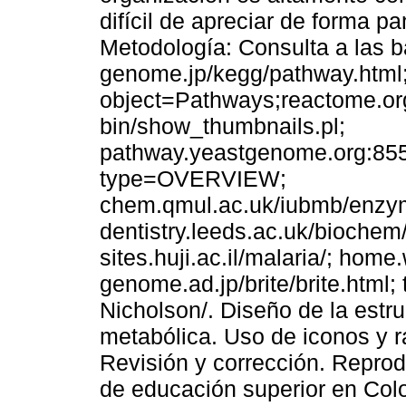
difícil de apreciar de forma p
Metodología: Consulta a las b
genome.jp/kegg/pathway.html
object=Pathways;reactome.org
bin/show_thumbnails.pl;
pathway.yeastgenome.org:8
type=OVERVIEW;
chem.qmul.ac.uk/iubmb/enzym
dentistry.leeds.ac.uk/bioche
sites.huji.ac.il/malaria/; ho
genome.ad.jp/brite/brite.html
Nicholson/. Diseño de la estr
metabólica. Uso de iconos y r
Revisión y corrección. Reprod
de educación superior en Col