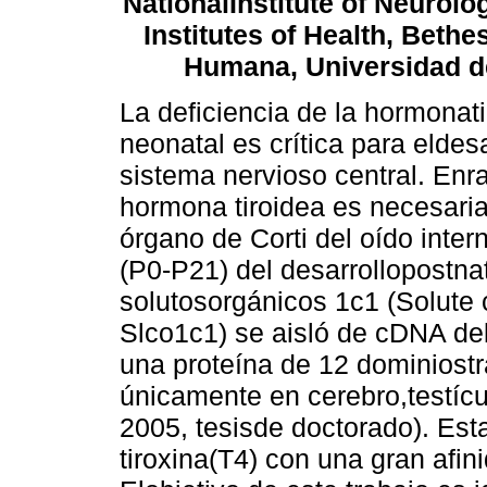
NationalInstitute of Neurolo
Institutes of Health, Beth
Humana, Universidad d
La deficiencia de la hormonati
neonatal es crítica para eldes
sistema nervioso central. Enr
hormona tiroidea es necesari
órgano de Corti del oído inte
(P0-P21) del desarrollopostnat
solutosorgánicos 1c1 (Solute c
Slco1c1) se aisló de cDNA del
una proteína de 12 dominios
únicamente en cerebro,testícul
2005, tesisde doctorado). Est
tiroxina(T4) con una gran afini