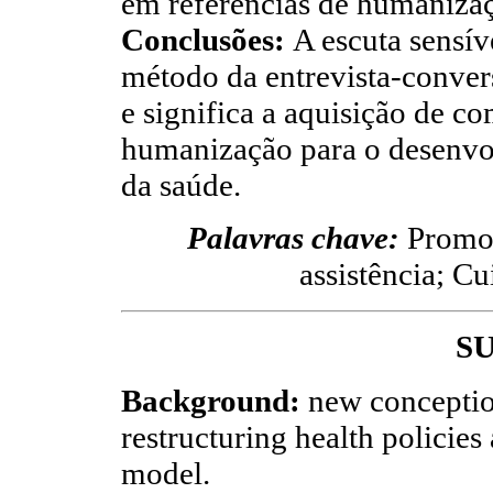
em referencias de humaniza
Conclusões:
A escuta sensív
método da entrevista-convers
e significa a aquisição de co
humanização para o desenv
da saúde.
Palavras chave:
Promoç
assistência; C
S
Background:
new conceptio
restructuring health policie
model.