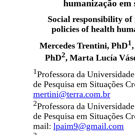
humanização em 
Social responsibility of
policies of health hum
1
Mercedes Trentini, PhD
2
PhD
, Marta Lucía Vás
1
Professora da Universidade
de Pesquisa em Situações Crô
mertini@terra.com.br
2
Professora da Universidade
de Pesquisa em Situações Crô
mail:
lpaim9@gmail.com