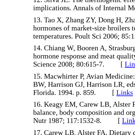
implications. Annals of Interna
13
. Tao X, Zhang ZY, Dong H, Zha
hormones of market-size broilers 
temperatures. Poult Sci 2006; 
14
. Chiang W, Booren A, Strasburg 
hormone response and meat quality
Science 2008; 80:615-7. [
Lin
15
. Macwhirter P, Avian Medicine: 
BW, Harrison GJ, Harrison LR, eds
Florida. 1994. p. 859. [
Links
16
. Keagy EM, Carew LB, Alster F
balance, body composition and orga
Nutr 1987; 117:1532-8. [
Lin
17
. Carew LB, Alster FA. Dietary c