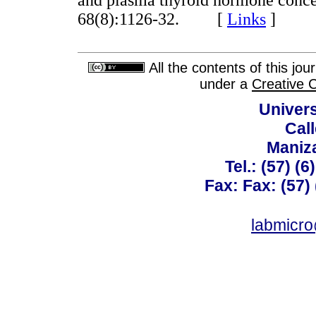
68(8):1126-32. [
Links
]
All the contents of this jo
under a
Creative 
Univer
Call
Maniz
Tel.: (57) (
Fax: Fax: (57)
labmicr