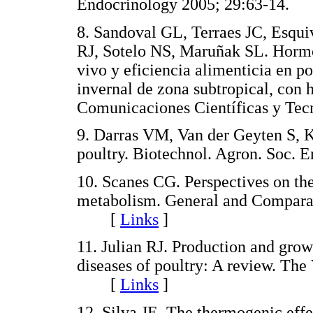
Endocrinology 2005; 29:63-14
8
. Sandoval GL, Terraes JC, Esqui
RJ, Sotelo NS, Maruñak SL. Hormon
vivo y eficiencia alimenticia en po
invernal de zona subtropical, con 
Comunicaciones Científicas y 
9
. Darras VM, Van der Geyten S,
poultry. Biotechnol. Agron. Soc
10
. Scanes CG. Perspectives on th
metabolism. General and Compara
[
Links
]
11
. Julian RJ. Production and grow
diseases of poultry: A review. The
[
Links
]
12
. Silva JE. The thermogenic effe