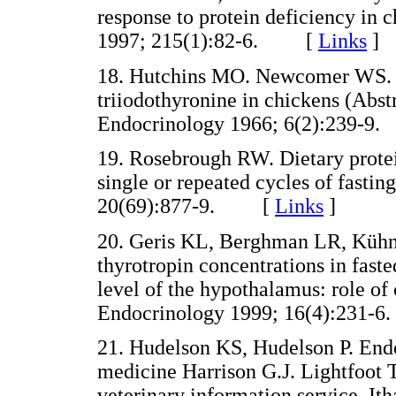
response to protein deficiency in 
1997; 215(1):82-6. [
Links
]
18
. Hutchins MO. Newcomer WS. M
triiodothyronine in chickens (Abs
Endocrinology 1966; 6(2):239
19
. Rosebrough RW. Dietary protein
single or repeated cycles of fasti
20(69):877-9. [
Links
]
20
. Geris KL, Berghman LR, Kühn
thyrotropin concentrations in faste
level of the hypothalamus: role of
Endocrinology 1999; 16(4):23
21
. Hudelson KS, Hudelson P. Endo
medicine Harrison G.J. Lightfoot T.
veterinary information service,