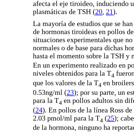
afecta el eje tiroideo, induciendo
plasmáticas de TSH (
20
,
21
).
La mayoría de estudios que se han
de hormonas tiroideas en pollos de
situaciones experimentales que no 
normales o de base para dichas ho
hasta el momento sobre la TSH y n
En un experimento realizado en po
niveles obtenidos para la T
fueron
4
que los valores de la T
en broilers
4
0.53ng/ml (
23
); por su parte, un e
para la T
en pollos adultos sin dif
4
(
24
). En pollos de la línea Ross de
2.03 pmol/ml para la T
(
25
); cabe
4
de la hormona, ninguno ha reporta