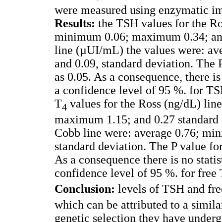
were measured using enzymatic i
Results:
the TSH values for the Ro
minimum 0.06; maximum 0.34; and 
line (µUI/mL) the values were: a
and 0.09, standard deviation. The P
as 0.05. As a consequence, there is 
a confidence level of 95 %. for T
T
values for the Ross (ng/dL) lin
4
maximum 1.15; and 0.27 standard d
Cobb line were: average 0.76; mi
standard deviation. The P value for 
As a consequence there is no statis
confidence level of 95 %. for free
Conclusion:
levels of TSH and fre
which can be attributed to a simil
genetic selection they have under