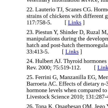
22
. Lauterio TJ, Scanes CG. Hormon
strains of chickens with different g
117:758-5. [
Links
]
23
. Piestun Y, Shinder D, Ruzal M
manipulations during the developme
hatch and post-hatch thermoregula
33:413-5. [
Links
]
24
. Hulbert AJ. Thyroid hormones a
Rev. 2000; 75:519-112. [
Link
25
. Ferrini G, Manzanilla EG, Me
Barroeta AC. Effects of dietary n-3
hormone levels when compared to di
Livestock Science 2010; 131:2
26
. Tona K, Onagbesan OM, Jego 