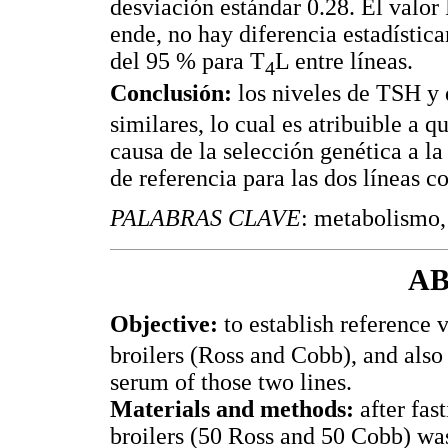
desviación estándar 0.28. El valor P
ende, no hay diferencia estadístic
del 95 % para T
L entre líneas.
4
Conclusión:
los niveles de TSH y 
similares, lo cual es atribuible a 
causa de la selección genética a l
de referencia para las dos líneas 
PALABRAS CLAVE
: metabolismo,
A
Objective:
to establish reference 
broilers (Ross and Cobb), and also
serum of those two lines.
Materials and methods:
after fas
broilers (50 Ross and 50 Cobb) wa