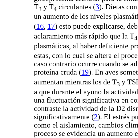
T
y T
circulantes (
3
). Dietas co
3
4
un aumento de los niveles plasmát
(
16
,
17
) esto puede explicarse, deb
aclaramiento más rápido que la T
4
plasmáticas, al haber deficiente pr
estas, con lo cual se altera el proc
caso contrario ocurre cuando se adi
proteína cruda (
19
). En aves some
aumentan mientras los de T
y TSH
3
a que durante el ayuno la activida
una fluctuación significativa en co
contraste la actividad de la D2 di
significativamente (
2
). El estrés 
como el aislamiento, cambios clim
proceso se evidencia un aumento en