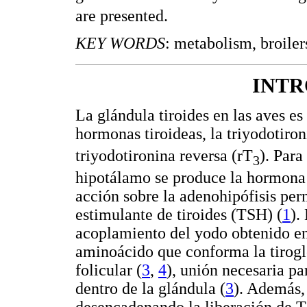
are presented.
KEY WORDS
: metabolism, broiler
INT
La glándula tiroides en las aves es
hormonas tiroideas, la triyodotiro
triyodotironina reversa (rT
). Para
3
hipotálamo se produce la hormona l
acción sobre la adenohipófisis per
estimulante de tiroides (TSH) (
1
).
acoplamiento del yodo obtenido en 
aminoácido que conforma la tirogl
folicular (
3
,
4
), unión necesaria pa
dentro de la glándula (
3
). Además, 