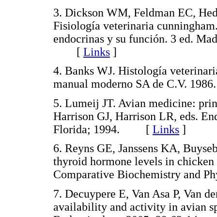
3
. Dickson WM, Feldman EC, Hed
Fisiología veterinaria cunningham
endocrinas y su función. 3 ed. Mad
[
Links
]
4
. Banks WJ. Histología veterinari
manual moderno SA de C.V. 198
5
. Lumeij JT. Avian medicine: prin
Harrison GJ, Harrison LR, eds. En
Florida; 1994. [
Links
]
6
. Reyns GE, Janssens KA, Buyse
thyroid hormone levels in chicken 
Comparative Biochemistry and 
7
. Decuypere E, Van Asa P, Van d
availability and activity in avian