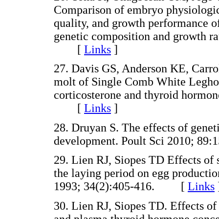
Comparison of embryo physiologic
quality, and growth performance of 
genetic composition and growth rat
[
Links
]
27
. Davis GS, Anderson KE, Carrol
molt of Single Comb White Leghorn
corticosterone and thyroid hormone
[
Links
]
28
. Druyan S. The effects of geneti
development. Poult Sci 2010; 
29
. Lien RJ, Siopes TD Effects of 
the laying period on egg productio
1993; 34(2):405-416. [
Links
30
. Lien RJ, Siopes TD. Effects o
and plasma thyroid hormone concen