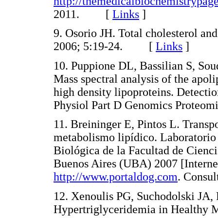
http://themedicalbiochemistrypage
2011. [
Links
]
9. Osorio JH. Total cholesterol an
2006; 5:19-24. [
Links
]
10. Puppione DL, Bassilian S, Sou
Mass spectral analysis of the apoli
high density lipoproteins. Detect
Physiol Part D Genomics Proteo
11. Breininger E, Pintos L. Transpo
metabolismo lipídico. Laboratorio
Biológica de la Facultad de Cienci
Buenos Aires (UBA) 2007 [Internet
http://www.portaldog.com
. Cons
12. Xenoulis PG, Suchodolski JA, 
Hypertriglyceridemia in Healthy M