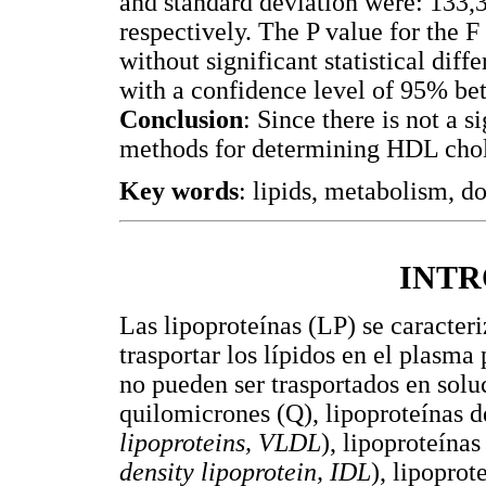
and standard deviation were: 133,
respectively. The P value for the F
without significant statistical di
with a confidence level of 95% be
Conclusion
: Since there is not a s
methods for determining HDL choles
Key words
: lipids, metabolism, do
INT
Las lipoproteínas (LP) se caracte
trasportar los lípidos en el plasma
no pueden ser trasportados en solu
quilomicrones (Q), lipoproteínas 
lipoproteins, VLDL
), lipoproteína
density lipoprotein, IDL
), lipoprot