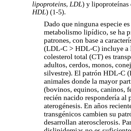
lipoproteins, LDL
) y lipoproteínas
HDL
) (1-5).
Dado que ninguna especie es 
metabolismo lipídico, se ha 
patrones, con base a caracter
(LDL-C > HDL-C) incluye a la
colesterol total (CT) es tra
adultos, cerdos, monos, conej
silvestre). El patrón HDL-C
animales donde la mayor par
(bovinos, equinos, caninos, fe
recién nacido respondería al 
aterogénesis. En años recient
transgénicos cambien su pat
desarrollan aterosclerosis. Pa
dislipidemias no es suficiente