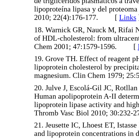
de triglicéridos plasmáticos a trav
lipoproteína lipasa y del proteoma
2010; 22(4):176-177. [
Links
18. Warnick GR, Nauck M, Rifai N
of HDL-cholesterol: from ultracen
Chem 2001; 47:1579-1596. [
19. Grove TH. Effect of reagent p
lipoprotein cholesterol by precipi
magnesium. Clin Chem 1979; 2
20. Julve J, Escolá-Gil JC, Rotllan
Human apolipoprotein A-II determi
lipoprotein lipase activity and hig
Thromb Vasc Biol 2010; 30:23
21. Jeusette IC, Lhoest ET, Istasse
and lipoprotein concentrations in 