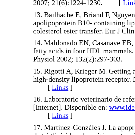
2007; 21(6):1224-1230. [
Lin
13. Bailhache E, Briand F, Nguyen 
apolipoprotein B10- containing lip
colesterol ester transfer. Eur J 
14. Maldonado EN, Casanave EB, 
fatty acids in four HDL mammals
Physiol 2002; 132(2):297-303
15. Rigotti A, Krieger M. Getting 
high-density lipoprotein receptor
[
Links
]
16. Laboratorio veterinario de r
[Internet]. Disponible en:
www.ide
[
Links
]
17. Martínez-Gonzáles J. La apopr