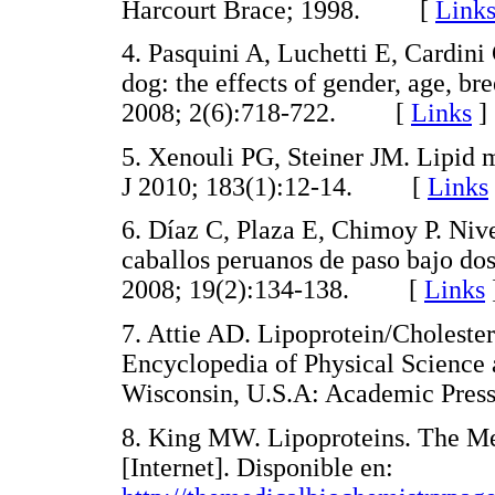
Harcourt Brace; 1998. [
Link
4. Pasquini A, Luchetti E, Cardini
dog: the effects of gender, age, b
2008; 2(6):718-722. [
Links
]
5. Xenouli PG, Steiner JM. Lipid 
J 2010; 183(1):12-14. [
Links
6. Díaz C, Plaza E, Chimoy P. Nivel
caballos peruanos de paso bajo dos
2008; 19(2):134-138. [
Links
7. Attie AD. Lipoprotein/Cholest
Encyclopedia of Physical Science
Wisconsin, U.S.A: Academic Pre
8. King MW. Lipoproteins. The Me
[Internet]. Disponible en: