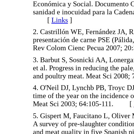
Económica y Social. Documento C
sanidad e inocuidad para la Caden
[
Links
]
2. Castrillón WE, Fernández JA, Re
presentación de carne PSE (Pálida,
Rev Colom Cienc Pecua 2007; 
3. Barbut S, Sosnicki AA, Lonerg
et al. Progress in reducing the pal
and poultry meat. Meat Sci 200
4. O'Neil DJ, Lynchb PB, Troyc DJ,
time of the year on the incidence 
Meat Sci 2003; 64:105-111. [
5. Gispert M, Faucitano L, Oliver
A survey of pre-slaughter conditio
and meat quality in five Spanish p