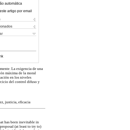
ão automática
este artigo por email
s
cionados
ar
nk
vamente. La exigencia de una
ción máxima de la moral
ación en los niveles
rcicio del control difuso y
z, justicia, eficacia
at has been inevitable in
roposal (at least to try to)