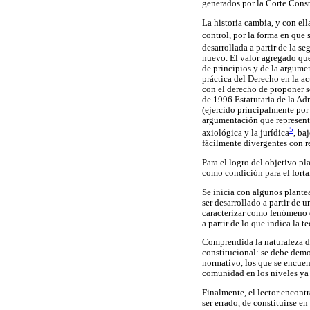
generados por la Corte Const
La historia cambia, y con el
control, por la forma en que 
desarrollada a partir de la se
nuevo. El valor agregado que
de principios y de la argume
práctica del Derecho en la a
con el derecho de proponer s
de 1996 Estatutaria de la Ad
(ejercido principalmente por
argumentación que represente 
5
axiológica y la jurídica
, ba
fácilmente divergentes con r
Para el logro del objetivo pl
como condición para el forta
Se inicia con algunos plante
ser desarrollado a partir de 
caracterizar como fenómeno 
a partir de lo que indica la 
Comprendida la naturaleza de
constitucional: se debe demo
normativo, los que se encue
comunidad en los niveles y
Finalmente, el lector encont
ser errado, de constituirse e