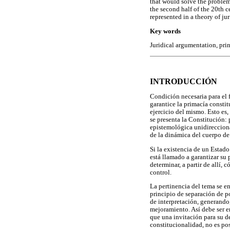
that would solve the problem 
the second half of the 20th c
represented in a theory of ju
Key words
Juridical argumentation, princ
INTRODUCCIÓN
Condición necesaria para el 
garantice la primacía constit
ejercicio del mismo. Esto es,
se presenta la Constitución:
epistemológica unidirecciona
de la dinámica del cuerpo de
Si la existencia de un Estado
está llamado a garantizar su
determinar, a partir de allí,
control.
La pertinencia del tema se en
principio de separación de p
de interpretación, generando
mejoramiento. Así debe ser e
que una invitación para su de
constitucionalidad, no es po