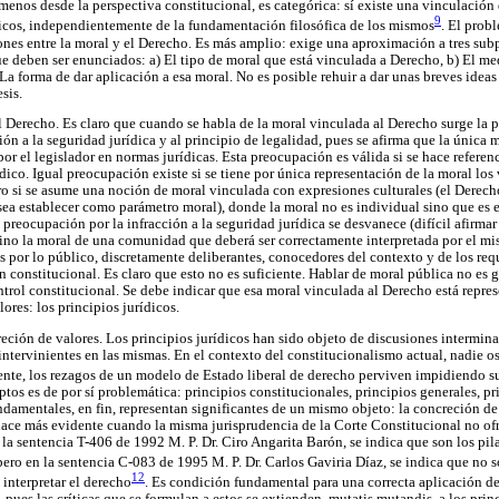
 menos desde la perspectiva constitucional, es categórica: sí existe una vinculación
9
ídicos, independientemente de la fundamentación filosófica de los mismos
. El prob
ones entre la moral y el Derecho. Es más amplio: exige una aproximación a tres sub
que deben ser enunciados: a) El tipo de moral que está vinculada a Derecho, b) El m
La forma de dar aplicación a esa moral. No es posible rehuir a dar unas breves ideas
sis.
l Derecho. Es claro que cuando se habla de la moral vinculada al Derecho surge la 
ión a la seguridad jurídica y al principio de legalidad, pues se afirma que la única
or el legislador en normas jurídicas. Esta preocupación es válida si se hace referen
dico. Igual preocupación existe si se tiene por única representación de la moral lo
ro si se asume una noción de moral vinculada con expresiones culturales (el Derech
a establecer como parámetro moral), donde la moral no es individual sino que es e
 preocupación por la infracción a la seguridad jurídica se desvanece (difícil afirma
 sino la moral de una comunidad que deberá ser correctamente interpretada por el mis
s por lo público, discretamente deliberantes, conocedores del contexto y de los req
 constitucional. Es claro que esto no es suficiente. Hablar de moral pública no es g
ontrol constitucional. Se debe indicar que esa moral vinculada al Derecho está repr
ores: los principios jurídicos.
eción de valores. Los principios jurídicos han sido objeto de discusiones intermina
 intervinientes en las mismas. En el contexto del constitucionalismo actual, nadie o
ente, los rezagos de un modelo de Estado liberal de derecho perviven impidiendo su
os es de por sí problemática: principios constitucionales, principios generales, pr
ndamentales, en fin, representan significantes de un mismo objeto: la concreción de
ace más evidente cuando la misma jurisprudencia de la Corte Constitucional no of
 la sentencia T-406 de 1992 M. P. Dr. Ciro Angarita Barón, se indica que son los pi
 pero en la sentencia C-083 de 1995 M. P. Dr. Carlos Gaviria Díaz, se indica que no
12
interpretar el derecho
. Es condición fundamental para una correcta aplicación de