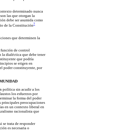
contexto determinado nunca
 son las que otorgan la
ución debe ser asumida como
7
io de la Constitución
ndiciones que determinen la
 función de control
 la dialéctica que debe tener
nstituyente que podría
incipios se erigen en
el poder constituyente, por
OMUNIDAD
 política sin acudir a los
austos los esfuerzos por
terminar la forma del poder
as principales preocupaciones
das en un contexto liberal en
uralismo racionalista que
i se trata de responder
ción es necesaria o