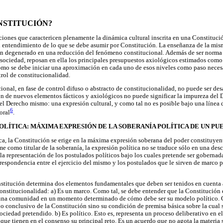
ONSTITUCIÓN?
iciones que caractericen plenamente la dinámica cultural inscrita en una Constitució
el entendimiento de lo que se debe asumir por Constitución. La enseñanza de la mis
an degenerado en una reducción del fenómeno constitucional. Además de ser norma 
sociedad, reposan en ella los principales presupuestos axiológicos estimados com
omo se debe iniciar una aproximación en cada uno de esos niveles como paso necesa
trol de constitucionalidad.
ional, en fase de control difuso o abstracto de constitucionalidad, no puede ser des
n de nuevos elementos fácticos y axiológicos no puede significar la impureza del 
el Derecho mismo: una expresión cultural, y como tal no es posible bajo una línea
6
oral
.
 POLÍTICA: MÁXIMA EXPRESIÓN DE LA SOBERANÍA POLÍTICA DE UN P
ca, la Constitución se erige en la máxima expresión soberana del poder constituye
e como titular de la soberanía, la expresión política no se traduce sólo en una des
la representación de los postulados políticos bajo los cuales pretende ser gobernad
respondencia entre el ejercicio del mismo y los postulados que le sirven de marco p
onstitución determina dos elementos fundamentales que deben ser tenidos en cuent
onstitucionalidad: a) Es un marco. Como tal, se debe entender que la Constitución
r una comunidad en un momento determinado de cómo debe ser su modelo político. 
o o conclusivo de la Constitución sino su condición de premisa básica sobre la cual
ciedad pretendido. b) Es político. Esto es, representa un proceso deliberativo en e
que tienen en el consenso su principal reto. Es un acuerdo que no agota la materia 