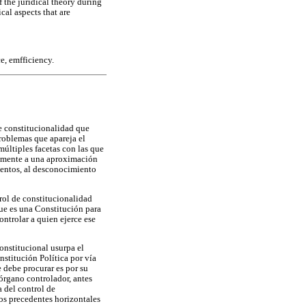
f the juridical theory during
cal aspects that are
ce, emfficiency.
e constitucionalidad que
problemas que apareja el
múltiples facetas con las que
ralmente a una aproximación
eventos, al desconocimiento
trol de constitucionalidad
ue es una Constitución para
ontrolar a quien ejerce ese
Constitucional usurpa el
stitución Política por vía
 debe procurar es por su
 órgano controlador, antes
a del control de
los precedentes horizontales