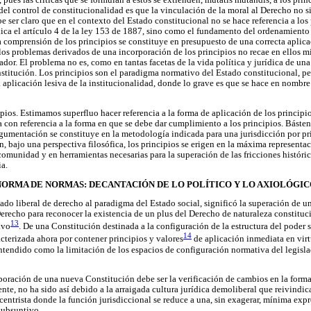
, pues las críticas que se formulan a estos se extienden, mutatis mutandis, a los prin
del control de constitucionalidad es que la vinculación de la moral al Derecho no si
be ser claro que en el contexto del Estado constitucional no se hace referencia a lo
ica el artículo 4 de la ley 153 de 1887, sino como el fundamento del ordenamiento j
comprensión de los principios se constituye en presupuesto de una correcta aplica
 los problemas derivados de una incorporación de los principios no recae en ellos m
ador. El problema no es, como en tantas facetas de la vida política y jurídica de una
nstitución. Los principios son el paradigma normativo del Estado constitucional, 
aplicación lesiva de la institucionalidad, donde lo grave es que se hace en nombre
ipios. Estimamos superfluo hacer referencia a la forma de aplicación de los principio
a con referencia a la forma en que se debe dar cumplimiento a los principios. Básten
argumentación se constituye en la metodología indicada para una jurisdicción por pr
, bajo una perspectiva filosófica, los principios se erigen en la máxima representa
comunidad y en herramientas necesarias para la superación de las fricciones históri
ia.
, NORMA DE NORMAS: DECANTACIÓN DE LO POLÍTICO Y LO AXIOLÓGIC
ado liberal de derecho al paradigma del Estado social, significó la superación de 
recho para reconocer la existencia de un plus del Derecho de naturaleza constitu
13
ivo
. De una Constitución destinada a la configuración de la estructura del poder 
14
cterizada ahora por contener principios y valores
de aplicación inmediata en virt
entendido como la limitación de los espacios de configuración normativa del legisla
poración de una nueva Constitución debe ser la verificación de cambios en la forma
te, no ha sido así debido a la arraigada cultura jurídica demoliberal que reivindic
ntrista donde la función jurisdiccional se reduce a una, sin exagerar, mínima expre
subsuntivo.