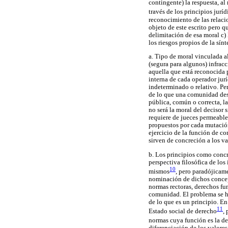
contingente) la respuesta, al
través de los principios jur
reconocimiento de las relaci
objeto de este escrito pero 
delimitación de esa moral c) 
los riesgos propios de la sínte
a. Tipo de moral vinculada a
(segura para algunos) infracc
aquella que está reconocida p
interna de cada operador jurí
indeterminado o relativo. Pe
de lo que una comunidad dese
pública, común o correcta, la
no será la moral del decisor
requiere de jueces permeable
propuestos por cada mutación
ejercicio de la función de c
sirven de concreción a los val
b. Los principios como concr
perspectiva filosófica de los
10
mismos
, pero paradójicam
nominación de dichos concept
normas rectoras, derechos fu
comunidad. El problema se h
de lo que es un principio. En
11
Estado social de derecho
,
normas cuya función es la de 