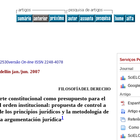
Serviços P
-2530
versão On-line
ISSN
2248-4078
Journal
dellín jan./jun. 2007
SciELO
Google
FILOSOFÍA DEL DERECHO
Artigo
orte constitucional como presupuesto para el
Espanh
 orden institucional: propuesta de control a
de los principios jurídicos y la metodología de
Artigo
1
la argumentación jurídica
Referên
Como c
SciELO