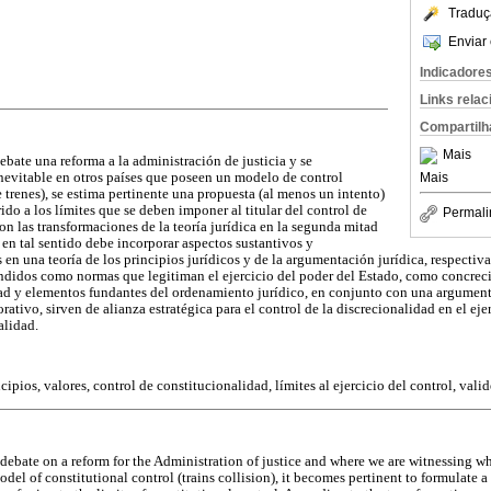
Traduç
Enviar 
Indicadore
Links rela
Compartilh
Mais
bate una reforma a la administración de justicia y se
Mais
nevitable en otros países que poseen un modelo de control
 trenes), se estima pertinente una propuesta (al menos un intento)
ido a los límites que se deben imponer al titular del control de
Permali
on las transformaciones de la teoría jurídica en la segunda mitad
 en tal sentido debe incorporar aspectos sustantivos y
en una teoría de los principios jurídicos y de la argumentación jurídica, respecti
tendidos como normas que legitiman el ejercicio del poder del Estado, como concre
d y elementos fundantes del ordenamiento jurídico, en conjunto con una argument
ativo, sirven de alianza estratégica para el control de la discrecionalidad en el eje
alidad.
pios, valores, control de constitucionalidad, límites al ejercicio del control, valide
 debate on a reform for the Administration of justice and where we are witnessing wh
del of constitutional control (trains collision), it becomes pertinent to formulate a p