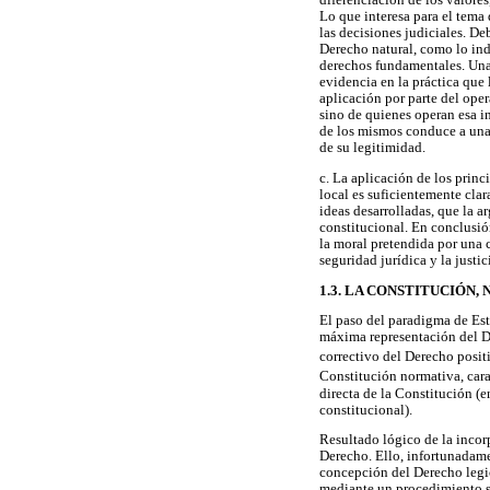
diferenciación de los valores
Lo que interesa para el tema 
las decisiones judiciales. De
Derecho natural, como lo ind
derechos fundamentales. Una 
evidencia en la práctica que
aplicación por parte del oper
sino de quienes operan esa i
de los mismos conduce a una 
de su legitimidad.
c. La aplicación de los princ
local es suficientemente clar
ideas desarrolladas, que la 
constitucional. En conclusión
la moral pretendida por una 
seguridad jurídica y la justic
1.3. LA CONSTITUCIÓN
El paso del paradigma de Est
máxima representación del De
correctivo del Derecho posit
Constitución normativa, cara
directa de la Constitución (
constitucional).
Resultado lógico de la incor
Derecho. Ello, infortunadamen
concepción del Derecho legice
mediante un procedimiento 