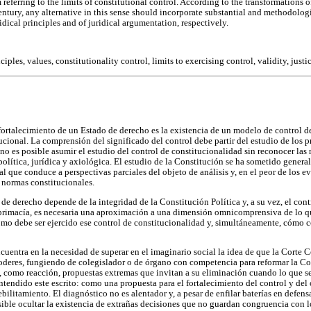
referring to the limits of constitutional control. According to the transformations o
entury, any alternative in this sense should incorporate substantial and methodologi
ridical principles and of juridical argumentation, respectively.
iples, values, constitutionality control, limits to exercising control, validity, justi
fortalecimiento de un Estado de derecho es la existencia de un modelo de control d
ucional. La comprensión del significado del control debe partir del estudio de los 
 no es posible asumir el estudio del control de constitucionalidad sin reconocer las 
 política, jurídica y axiológica. El estudio de la Constitución se ha sometido gene
l que conduce a perspectivas parciales del objeto de análisis y, en el peor de los 
 normas constitucionales.
 de derecho depende de la integridad de la Constitución Política y, a su vez, el con
 primacía, es necesaria una aproximación a una dimensión omnicomprensiva de lo q
 cómo debe ser ejercido ese control de constitucionalidad y, simultáneamente, cómo c
cuentra en la necesidad de superar en el imaginario social la idea de que la Corte 
oderes, fungiendo de colegislador o de órgano con competencia para reformar la Con
, como reacción, propuestas extremas que invitan a su eliminación cuando lo que se
ntendido este escrito: como una propuesta para el fortalecimiento del control y del
bilitamiento. El diagnóstico no es alentador y, a pesar de enfilar baterías en defens
sible ocultar la existencia de extrañas decisiones que no guardan congruencia con 