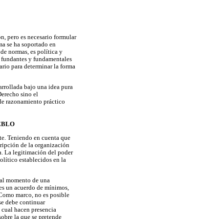
n, pero es necesario formular
ma se ha soportado en
de normas, es política y
o fundantes y fundamentales
rio para determinar la forma
arrollada bajo una idea pura
Derecho sino el
 de razonamiento práctico
UEBLO
nte. Teniendo en cuenta que
cripción de la organización
a. La legitimación del poder
olítico establecidos en la
a al momento de una
 es un acuerdo de mínimos,
Como marco, no es posible
 se debe continuar
l cual hacen presencia
sobre la que se pretende