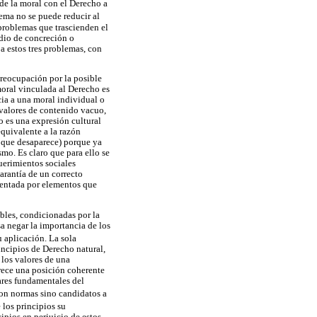
 de la moral con el Derecho a
lema no se puede reducir al
problemas que trascienden el
edio de concreción o
 a estos tres problemas, con
preocupación por la posible
 moral vinculada al Derecho es
cia a una moral individual o
s valores de contenido vacuo,
o es una expresión cultural
quivalente a la razón
r que desaparece) porque ya
mo. Es claro que para ello se
uerimientos sociales
arantía de un correcto
esentada por elementos que
bles, condicionadas por la
sa negar la importancia de los
 aplicación. La sola
incipios de Derecho natural,
 los valores de una
rece una posición coherente
lares fundamentales del
 son normas sino candidatos a
 los principios su