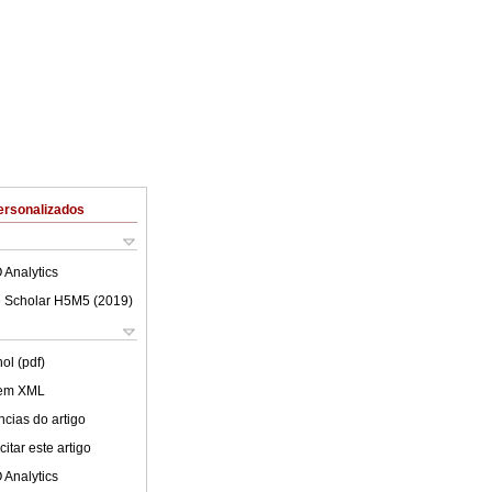
ersonalizados
 Analytics
 Scholar H5M5 (
2019
)
ol (pdf)
 em XML
cias do artigo
itar este artigo
 Analytics