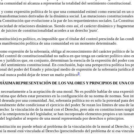
na comunidad ni alcanza a representar la totalidad del sentimiento constitucional.
y como expresión política de lo que una comunidad estimó como esencial en un 
s transformaciones derivadas de la dinámica social. Las mutaciones constitucionales
a Constitución que evolucione a la par de los requerimientos sociales. La Constit
ciedad de relaciones dinámicas. Siendo esto así, el carácter dinámico y fragmentar
 de juicios de constitucionalidad acordes a un derecho 'puro'.
onstitución) es político, es imposible que el titular del control prescinda de las co
a manifestación política de una comunidad en un momento determinado.
omo expresión de la soberanía, obliga al reconocimiento del carácter político de la
el control de constitucionalidad no radica en que tenga un carácter político sino en
s y jurídicos que, en conjunto, determinan la esencia de la expresión del poder co
el sentimiento constitucional. En conclusión, bajo una perspectiva política los pr
ional del poder del Estado y principal medio de expresión de la soberanía jurídica d
8
onal nunca podrá dejar de tener un matiz político
.
: MÁXIMA REPRESENTACIÓN DE LOS VALORES Y PRINCIPIOS DE UNA C
 necesariamente a la aceptación de una moral. No es posible hablar de una expresión
tima que deben estar presentes en la configuración de su norma de normas. Son inf
al deseada por una comunidad. Así, soberanía política no es solo la potestad para de
oralmente debe condicionar el ejercicio del poder. Se rozan los límites de una de l
Derecho: la vinculación de la moral con el Derecho, pero aún en constituciones surgi
car la omnipotencia del legislador, se han incorporado elementos propios a un iusnat
 del legislador al respeto de una moral representada por derechos o principios.
stitución no puede rehuir al problema de la vinculación de la moral al Derecho, y s
si la moral está vinculada al Derecho (prescindiendo del problema de si esa vincula