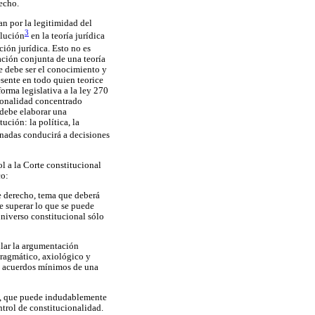
echo.
an por la legitimidad del
3
olución
en la teoría jurídica
ión jurídica. Esto no es
ación conjunta de una teoría
e debe ser el conocimiento y
sente en todo quien teorice
orma legislativa a la ley 270
cionalidad concentrado
 debe elaborar una
ución: la política, la
onadas conducirá a decisiones
ol a la Corte constitucional
co:
e derecho, tema que deberá
de superar lo que se puede
niverso constitucional sólo
llar la argumentación
pragmático, axiológico y
os acuerdos mínimos de una
to, que puede indudablemente
ntrol de constitucionalidad.