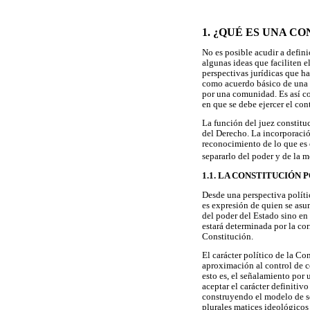
1. ¿QUÉ ES UNA C
No es posible acudir a defin
algunas ideas que faciliten 
perspectivas jurídicas que h
como acuerdo básico de una 
por una comunidad. Es así c
en que se debe ejercer el con
La función del juez constituc
del Derecho. La incorporació
reconocimiento de lo que es 
separarlo del poder y de la m
1.1. LA CONSTITUCIÓN
Desde una perspectiva políti
es expresión de quien se asum
del poder del Estado sino en 
estará determinada por la cor
Constitución.
El carácter político de la C
aproximación al control de c
esto es, el señalamiento po
aceptar el carácter definitiv
construyendo el modelo de so
plurales matices ideológicos 