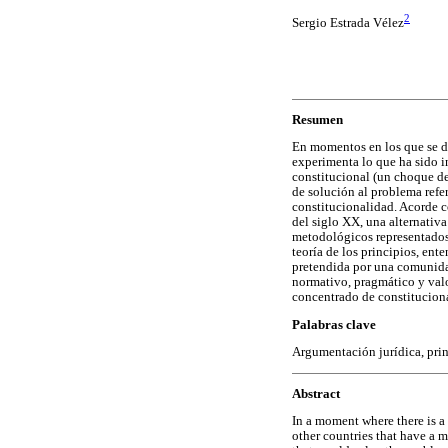
2
Sergio Estrada Vélez
Resumen
En momentos en los que se de
experimenta lo que ha sido i
constitucional (un choque de
de solución al problema refer
constitucionalidad. Acorde c
del siglo XX, una alternativa
metodológicos representados 
teoría de los principios, en
pretendida por una comunida
normativo, pragmático y valor
concentrado de constitucion
Palabras clave
Argumentación jurídica, princi
Abstract
In a moment where there is a
other countries that have a mo