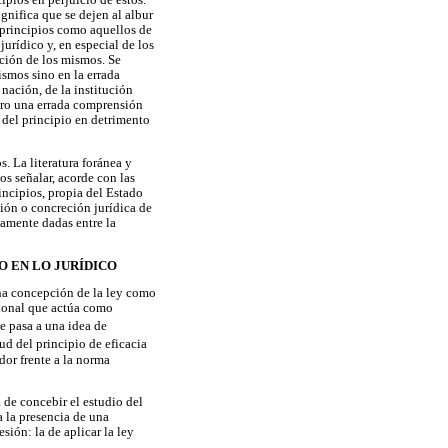
cipios en perjuicio de estos.
gnifica que se dejen al albur
s principios como aquellos de
urídico y, en especial de los
ción de los mismos. Se
ismos sino en la errada
 nación, de la institución
pero una errada comprensión
 del principio en detrimento
s. La literatura foránea y
os señalar, acorde con las
incipios, propia del Estado
ción o concreción jurídica de
camente dadas entre la
O EN LO JURÍDICO
una concepción de la ley como
cional que actúa como
se pasa a una idea de
ud del principio de eficacia
dor frente a la norma
 de concebir el estudio del
a la presencia de una
sión: la de aplicar la ley