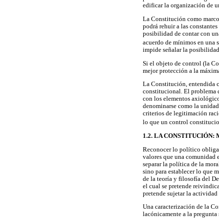
edificar la organización de u
La Constitución como marco 
podrá rehuir a las constante
posibilidad de contar con un
acuerdo de mínimos en una so
impide señalar la posibilidad
Si el objeto de control (la C
mejor protección a la máxim
La Constitución, entendida c
constitucional. El problema d
con los elementos axiológico
denominarse como la unidad d
criterios de legitimación rac
lo que un control constituci
1.2. LA CONSTITUCIÓN
Reconocer lo político obliga
valores que una comunidad es
separar la política de la mor
sino para establecer lo que m
de la teoría y filosofía del 
el cual se pretende reivindi
pretende sujetar la actividad
Una caracterización de la Con
lacónicamente a la pregunta 