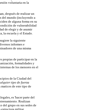
ursión voluntaria en la
an, después de realizar un
ses del mundo (incluyendo a
nciden de alguna forma en su
 condición de vulnerabilidad
dad de elegir y de asumir
a, la escuela y el Estado.
sugiere la siguiente
diversos informes e
ominadores de una misma
 propias de participar en la
ganización, formalidades y
 internas de los menores en el
ncipios de la Ciudad del
alquier tipo de fuerza
 matices de este tipo de
egales, es 'hacer parte del
entrenamiento. Realizan
o del grupo en sus sedes de
estructura militar.