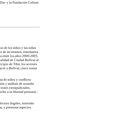
llin- y la Fundación Cultura
s de los niños y las niñas
 de reconstruir, sistematiza
ia entre los años 2000-2005,
calidad de Ciudad Bolívar al
cipio de Tibú, los sectores
ucre y Bolívar, cinco zonas
ma de niñez y conflicto
ión y análisis de acuerdo
iones extrajudiciales,
echo a la libertad personal -
.
ércitos ilegales, teniendo
a, y presentar aspectos