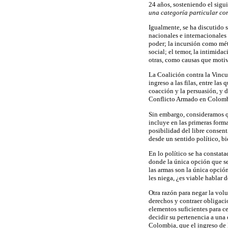
24 años, sosteniendo el sigu
una categoría particular com
Igualmente, se ha discutido 
nacionales e internacionales 
poder; la incursión como méto
social; el temor, la intimid
otras, como causas que motiv
La Coalición contra la Vincu
ingreso a las filas, entre las
coacción y la persuasión, y d
Conflicto Armado en Colom
Sin embargo, consideramos qu
incluye en las primeras form
posibilidad del libre consen
desde un sentido político, bi
En lo político se ha constat
donde la única opción que se 
las armas son la única opción,
les niega, ¿es viable hablar
Otra razón para negar la volu
derechos y contraer obligaci
elementos suficientes para ce
decidir su pertenencia a una 
Colombia, que el ingreso de 