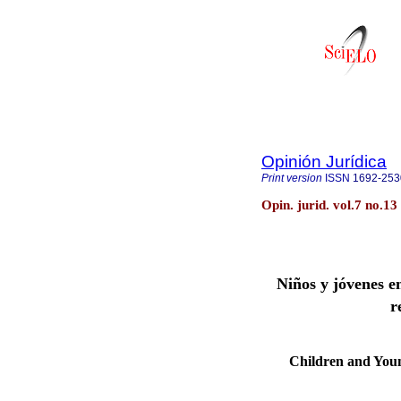
Opinión Jurídica
Print version
ISSN
1692-253
Opin. jurid. vol.7 no.1
Niños y jóvenes e
r
Children and Youn