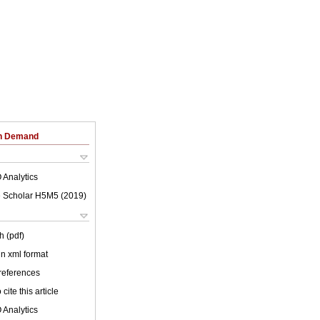
on Demand
 Analytics
 Scholar H5M5 (
2019
)
h (pdf)
 in xml format
 references
cite this article
 Analytics