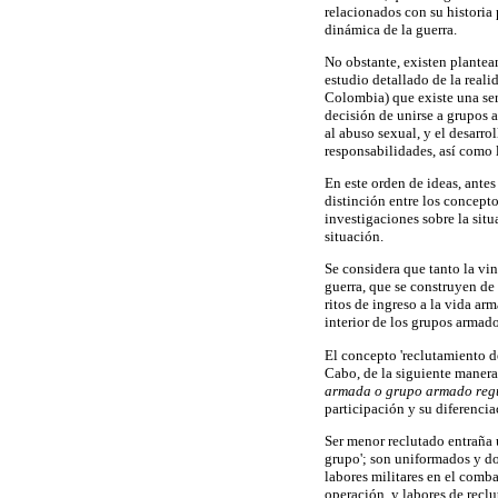
relacionados con su historia 
dinámica de la guerra.
No obstante, existen plantea
estudio detallado de la real
Colombia) que existe una ser
decisión de unirse a grupos a
al abuso sexual, y el desarro
responsabilidades, así como la
En este orden de ideas, antes
distinción entre los concepto
investigaciones sobre la si
situación.
Se considera que tanto la vi
guerra, que se construyen de
ritos de ingreso a la vida ar
interior de los grupos armado
El concepto 'reclutamiento d
Cabo, de la siguiente maner
armada o grupo armado regu
participación y su diferencia
Ser menor reclutado entraña u
grupo'; son uniformados y do
labores militares en el comb
operación, y labores de reclu