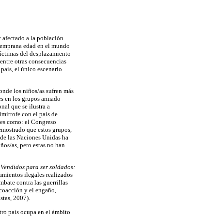
 afectado a la población
y temprana edad en el mundo
 víctimas del desplazamiento
 entre otras consecuencias
país, el único escenario
onde los niños/as sufren más
es en los grupos armado
al que se ilustra a
imítrofe con el país de
les como: el Congreso
emostrado que estos grupos,
 de las Naciones Unidas ha
iños/as, pero estas no han
e
Vendidos para ser soldados:
amientos ilegales realizados
ombate contra las guerrillas
coacción y el engaño,
stas, 2007).
ro país ocupa en el ámbito