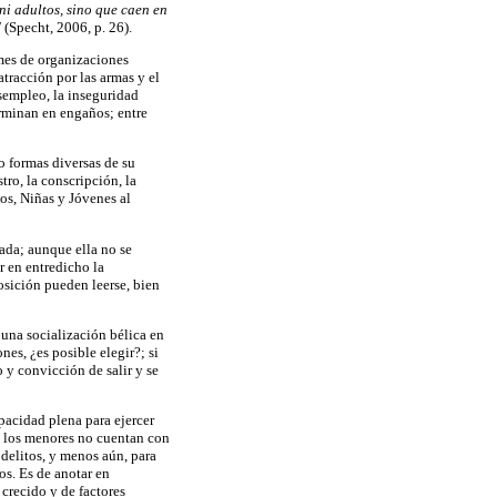
ni adultos, sino que caen en
'
(Specht, 2006, p. 26).
rmes de organizaciones
atracción por las armas y el
esempleo, la inseguridad
erminan en engaños; entre
o formas diversas de su
stro, la conscripción, la
ños, Niñas y Jóvenes al
ada; aunque ella no se
r en entredicho la
osición pueden leerse, bien
una socialización bélica en
nes, ¿es posible elegir?; si
o y convicción de salir y se
apacidad plena para ejercer
l, los menores no cuentan con
 delitos, y menos aún, para
os. Es de anotar en
crecido y de factores