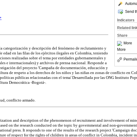
Automat
Send th
*
Indicators
Related lin
Share
More
a la categorización y descripción del fenómeno de reclutamiento y
More
 edad en las filas de los ejércitos ilegales en Colombia, teniendo
aciones realizadas sobre el tema por entidades gubernamentales y
Permali
es e internacionales) y archivos de prensa nacional. Responde a
vestigación del proyecto 'Campaña de documentación, educación y
tura de respeto a los derechos de los niños y las niñas en zonas de conflicto en Co
políticas públicas relacionadas con el tema' Desarrollada por las ONG Instituto Pop
ltura Democrática -Bogotá-.
ud, conflicto armado.
orization and description of the phenomenon of recruitment and involvement of minor
based on the research conducted on the topic by governmental and non-governmenta
national press. It responds to one of the results of the research project 'Campaign 
ure of respect for the rights of children in areas of conflict in Colombia, incident i