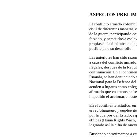
ASPECTOS PRELIM
El conflicto armado colombia
civil de diferentes maneras,
de la guerra, participando c
forzado, y sometidos a escla
propias de la dinámica de la
posible para su desarrollo.
Las anteriores han sido razo
a causa del conflicto armado
ilegales, después de la Rep
continuación.
En el continen
Ruanda, se han denunciado co
Nacional para la Defensa de
acuden a lugares como colegi
afirmado que en ambos países 
impedido el accionar, en est
En el continente asiático, 
el reclutamiento y empleo d
por la cuerpos del Estado, esp
étnicas (Huma Rights Wach, 
logrando así la cifra de nue
Buscando aproximarnos a est