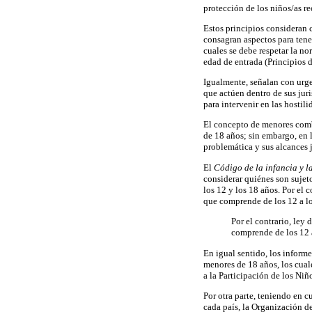
protección de los niños/as r
Estos principios consideran
consagran aspectos para tener
cuales se debe respetar la n
edad de entrada (Principios d
Igualmente, señalan con urge
que actúen dentro de sus jur
para intervenir en las hostili
El concepto de menores comba
de 18 años; sin embargo, en 
problemática y sus alcances j
El
Código de la infancia y l
considerar quiénes son sujeto
los 12 y los 18 años. Por el
que comprende de los 12 a lo
Por el contrario, ley
comprende de los 12 
En igual sentido, los inform
menores de 18 años, los cual
a la Participación de los Ni
Por otra parte, teniendo en c
cada país, la Organización d