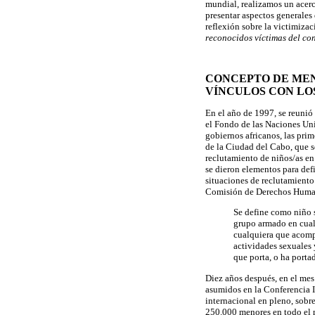
mundial, realizamos un acer
presentar aspectos generales 
reflexión sobre la victimiza
reconocidos víctimas del con
CONCEPTO DE MEN
VÍNCULOS CON LO
En el año de 1997, se reuni
el Fondo de las Naciones Uni
gobiernos africanos, las prim
de la Ciudad del Cabo, que s
reclutamiento de niños/as en 
se dieron elementos para def
situaciones de reclutamient
Comisión de Derechos Huma
Se define como niño s
grupo armado en cual
cualquiera que acompa
actividades sexuales 
que porta, o ha port
Diez años después, en el mes 
asumidos en la Conferencia 
internacional en pleno, sobr
250.000 menores en todo el m