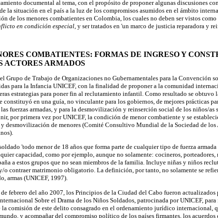
camiento documental al tema, con el propósito de proponer algunas discusiones con
de la situación en el país a la luz de los compromisos asumidos en el ámbito interna
ción de los menores combatientes en Colombia, los cuales no deben ser vistos como 
flicto en condición especial
, y ser tratados en 'un marco de justicia reparadora y rei
ORES COMBATIENTES: FORMAS DE INGRESO Y CONST
S ACTORES ARMADOS
ó el Grupo de Trabajo de Organizaciones no Gubernamentales para la Convención so
das para la Infancia UNICEF, con la finalidad de proponer a la comunidad internacio
eras estrategias para poner fin al reclutamiento infantil. Como resultado se obtuvo 
e constituyó en una guía, no vinculante para los gobiernos, de mejores prácticas pa
las fuerzas armadas, y para la desmovilización y reinserción social de los niños/as 
inir, por primera vez por UNICEF, la condición de menor combatiente y se estableci
o y desmovilización de menores (Comité Consultivo Mundial de la Sociedad de lo
nos).
oldado 'todo menor de 18 años que forma parte de cualquier tipo de fuerza armada r
quier capacidad, como por ejemplo, aunque no solamente: cocineros, porteadores, 
ña a estos grupos que no sean miembros de la familia. Incluye niñas y niños reclut
y/o contraer matrimonio obligatorio. La definición, por tanto, no solamente se refie
ado, armas (UNICEF, 1997).
de febrero del año 2007, los Principios de la Ciudad del Cabo fueron actualizados p
Internacional Sobre el Drama de los Niños Soldados, patrocinada por UNICEF, para
e la comisión de este delito consagrado en el ordenamiento jurídico internacional, 
undo, y acompañar del compromiso político de los países firmantes, los acuerdos e