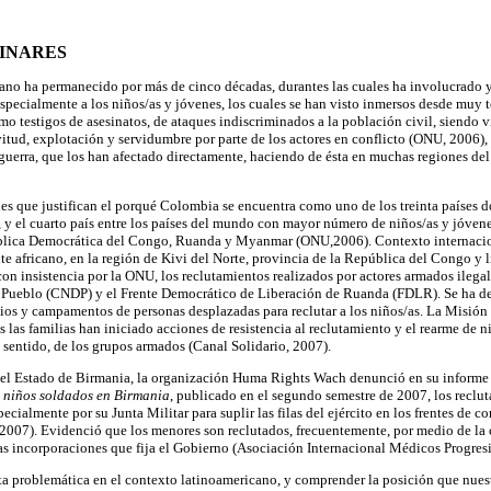
INARES
no ha permanecido por más de cinco décadas, durantes las cuales ha involucrado y
 especialmente a los niños/as y jóvenes, los cuales se han visto inmersos desde mu
omo testigos de asesinatos, de ataques indiscriminados a la población civil, siendo
vitud, explotación y servidumbre por parte de los actores en conflicto (ONU, 2006),
 guerra, que los han afectado directamente, haciendo de ésta en muchas regiones del 
nes que justifican el porqué Colombia se encuentra como uno de los treinta países d
, y el cuarto país entre los países del mundo con mayor número de niños/as y jóven
ública Democrática del Congo, Ruanda y Myanmar (ONU,2006). Contexto internacion
te africano, en la región de Kivi del Norte, provincia de la República del Congo y l
n insistencia por la ONU, los reclutamientos realizados por actores armados ilega
l Pueblo (CNDP) y el Frente Democrático de Liberación de Ruanda (FDLR). Se ha d
os y campamentos de personas desplazadas para reclutar a los niños/as. La Misión
las familias han iniciado acciones de resistencia al reclutamiento y el rearme de n
e sentido, de los grupos armados (Canal Solidario, 2007).
en el Estado de Birmania, la organización Huma Rights Wach denunció en su inform
e niños soldados en Birmania
, publicado en el segundo semestre de 2007, los reclut
ecialmente por su Junta Militar para suplir las filas del ejército en los frentes de c
2007). Evidenció que los menores son reclutados, frecuentemente, por medio de la 
vas incorporaciones que fija el Gobierno (Asociación Internacional Médicos Progresi
a problemática en el contexto latinoamericano, y comprender la posición que nuest