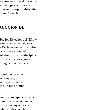
ceptuales sobre el mismo, y
cional, para aporta a la
presuntos responsables, sino
nserción social'.
RUCCIÓN DE
bre los Derechos del Niño y
nal y, en especial, a los
la Declaración de Principios
ra la prevención del
solados. En estos principios
eron acciones a seguir en
s Amigos Cuáqueros &
egular o irregular o
mensajeros, y
ados para practicar
re a un niño o niña
or los Principios de París,
 movilizar a la comunidad
que afecta hoy a más de
stablecidos para la