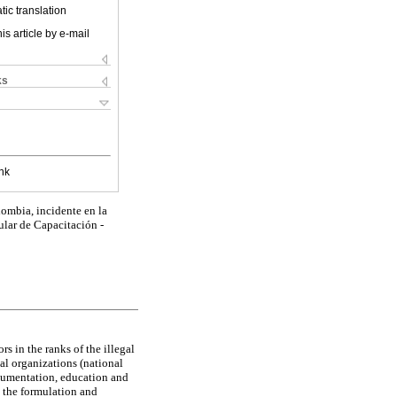
ic translation
is article by e-mail
ks
nk
lombia, incidente en la
ular de Capacitación -
s in the ranks of the illegal
l organizations (national
documentation, education and
n the formulation and