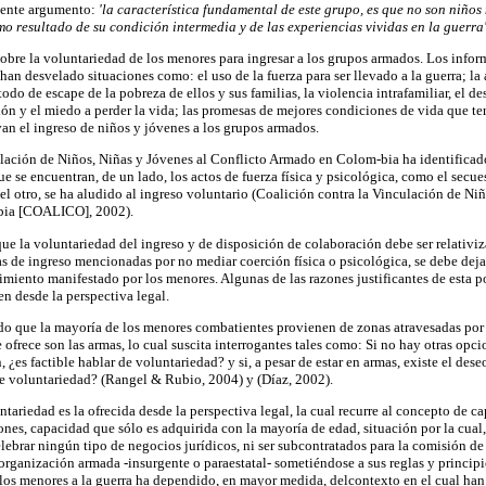
iente argumento:
'la característica fundamental de este grupo, es que no son niños 
o resultado de su condición intermedia y de las experiencias vividas en la guerra
sobre la voluntariedad de los menores para ingresar a los grupos armados. Los info
han desvelado situaciones como: el uso de la fuerza para ser llevado a la guerra; la 
do de escape de la pobreza de ellos y sus familias, la violencia intrafamiliar, el d
ación y el miedo a perder la vida; las promesas de mejores condiciones de vida que t
an el ingreso de niños y jóvenes a los grupos armados.
lación de Niños, Niñas y Jóvenes al Conflicto Armado en Colom-bia ha identificad
 que se encuentran, de un lado, los actos de fuerza física y psicológica, como el secue
el otro, se ha aludido al ingreso voluntario (Coalición contra la Vinculación de Ni
bia [COALICO], 2002).
e la voluntariedad del ingreso y de disposición de colaboración debe ser relativiz
as de ingreso mencionadas por no mediar coerción física o psicológica, se debe deja
timiento manifestado por los menores. Algunas de las razones justificantes de esta p
en desde la perspectiva legal.
ado que la mayoría de los menores combatientes provienen de zonas atravesadas por 
ofrece son las armas, lo cual suscita interrogantes tales como: Si no hay otras opcio
 ¿es factible hablar de voluntariedad? y si, a pesar de estar en armas, existe el dese
 de voluntariedad? (Rangel & Rubio, 2004) y (Díaz, 2002).
ntariedad es la ofrecida desde la perspectiva legal, la cual recurre al concepto de c
ones, capacidad que sólo es adquirida con la mayoría de edad, situación por la cua
lebrar ningún tipo de negocios jurídicos, ni ser subcontratados para la comisión de
organización armada -insurgente o paraestatal- sometiéndose a sus reglas y principi
los menores a la guerra ha dependido, en mayor medida, delcontexto en el cual han 