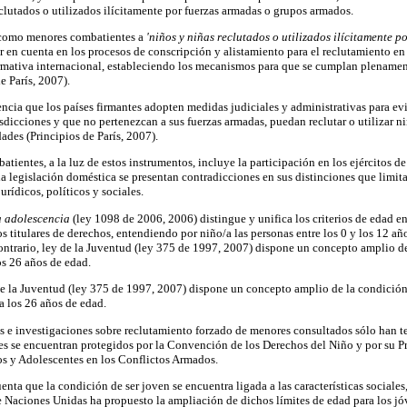
eclutados o utilizados ilícitamente por fuerzas armadas o grupos armados.
 como menores combatientes a
'niños y niñas reclutados o utilizados ilícitamente 
 en cuenta en los procesos de conscripción y alistamiento para el reclutamiento en 
ormativa internacional, estableciendo los mecanismos para que se cumplan plenament
e París, 2007).
ncia que los países firmantes adopten medidas judiciales y administrativas para ev
isdicciones y que no pertenezcan a sus fuerzas armadas, puedan reclutar o utilizar 
dades (Principios de París, 2007).
tientes, a la luz de estos instrumentos, incluye la participación en los ejércitos d
la legislación doméstica se presentan contradicciones en sus distinciones que limit
urídicos, políticos y sociales.
a adolescencia
(ley 1098 de 2006, 2006) distingue y unifica los criterios de edad en
s titulares de derechos, entendiendo por niño/a las personas entre los 0 y los 12 añ
 contrario, ley de la Juventud (ley 375 de 1997, 2007) dispone un concepto amplio de
s 26 años de edad.
 de la Juventud (ley 375 de 1997, 2007) dispone un concepto amplio de la condición
a los 26 años de edad.
es e investigaciones sobre reclutamiento forzado de menores consultados sólo han t
es se encuentran protegidos por la Convención de los Derechos del Niño y por su Pr
ños y Adolescentes en los Conflictos Armados.
uenta que la condición de ser joven se encuentra ligada a las características sociale
e Naciones Unidas ha propuesto la ampliación de dichos límites de edad para los jó