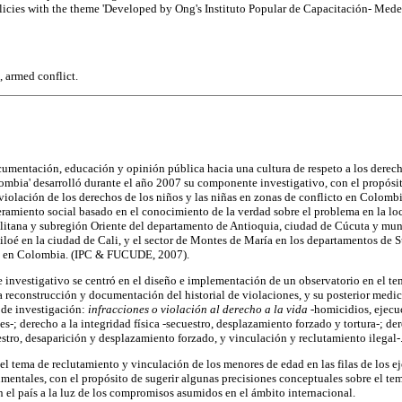
icies with the theme 'Developed by Ong's Instituto Popular de Capacitación- Mede
, armed conflict.
mentación, educación y opinión pública hacia una cultura de respeto a los derecho
ombia' desarrolló durante el año 2007 su componente investigativo, con el propósito
 violación de los derechos de los niños y las niñas en zonas de conflicto en Colomb
amiento social basado en el conocimiento de la verdad sobre el problema en la lo
itana y subregión Oriente del departamento de Antioquia, ciudad de Cúcuta y muni
loé en la ciudad de Cali, y el sector de Montes de María en los departamentos de S
to en Colombia. (IPC & FUCUDE, 2007).
 investigativo se centró en el diseño e implementación de un observatorio en el te
reconstrucción y documentación del historial de violaciones, y su posterior medic
s de investigación:
infracciones o violación al derecho a la vida
-homicidios, ejecuc
s-; derecho a la integridad física -secuestro, desplazamiento forzado y tortura-; der
estro, desaparición y desplazamiento forzado, y vinculación y reclutamiento ilegal-
el tema de reclutamiento y vinculación de los menores de edad en las filas de los ej
mentales, con el propósito de sugerir algunas precisiones conceptuales sobre el tem
n el país a la luz de los compromisos asumidos en el ámbito internacional.