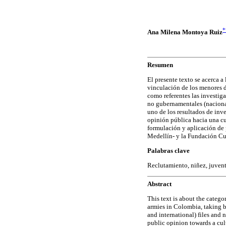
*
Ana Milena Montoya Ruiz
Resumen
El presente texto se acerca 
vinculación de los menores de
como referentes las investig
no gubernamentales (nacional
uno de los resultados de in
opinión pública hacia una cul
formulación y aplicación de 
Medellín- y la Fundación Cu
Palabras clave
Reclutamiento, niñez, juvent
Abstract
This text is about the categ
armies in Colombia, taking 
and international) files and 
public opinion towards a cult