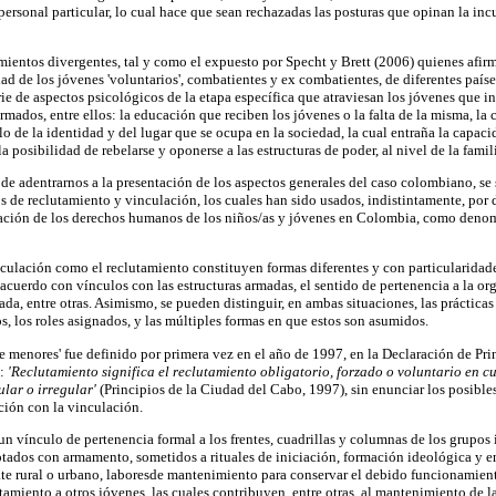
personal particular, lo cual hace que sean rechazadas las posturas que opinan la inc
mientos divergentes, tal y como el expuesto por Specht y Brett (2006) quienes afirm
idad de los jóvenes 'voluntarios', combatientes y ex combatientes, de diferentes paí
ie de aspectos psicológicos de la etapa específica que atraviesan los jóvenes que i
rmados, entre ellos: la educación que reciben los jóvenes o la falta de la misma, la
llo de la identidad y del lugar que se ocupa en la sociedad, la cual entraña la capaci
 posibilidad de rebelarse y oponerse a las estructuras de poder, al nivel de la famili
 de adentrarnos a la presentación de los aspectos generales del caso colombiano, se 
s de reclutamiento y vinculación, los cuales han sido usados, indistintamente, por 
tuación de los derechos humanos de los niños/as y jóvenes en Colombia, como den
nculación como el reclutamiento constituyen formas diferentes y con particularidades
 acuerdo con vínculos con las estructuras armadas, el sentido de pertenencia a la or
mada, entre otras. Asimismo, se pueden distinguir, en ambas situaciones, las prácticas
s, los roles asignados, y las múltiples formas en que estos son asumidos.
e menores' fue definido por primera vez en el año de 1997, en la Declaración de Pri
a:
'Reclutamiento significa el reclutamiento obligatorio, forzado o voluntario en cu
lar o irregular'
(Principios de la Ciudad del Cabo, 1997), sin enunciar los posibles
ción con la vinculación.
n vínculo de pertenencia formal a los frentes, cuadrillas y columnas de los grupos il
tados con armamento, sometidos a rituales de iniciación, formación ideológica y 
ate rural o urbano, laboresde mantenimiento para conservar el debido funcionamient
tamiento a otros jóvenes, las cuales contribuyen, entre otras, al mantenimiento de la 