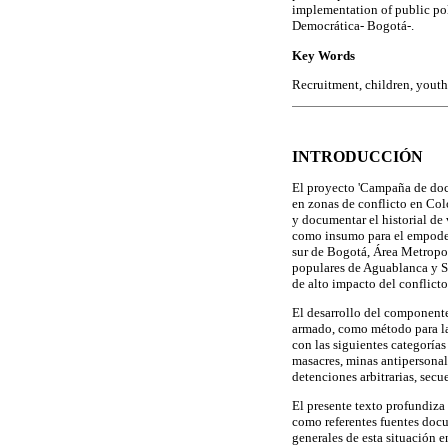
implementation of public pol
Democrática- Bogotá-.
Key Words
Recruitment, children, youth
INTRODUCCIÓN
El proyecto 'Campaña de docu
en zonas de conflicto en Col
y documentar el historial de
como insumo para el empoder
sur de Bogotá, Área Metropol
populares de Aguablanca y Si
de alto impacto del conflic
El desarrollo del componente
armado, como método para la 
con las siguientes categoría
masacres, minas antipersonale
detenciones arbitrarias, secu
El presente texto profundiza 
como referentes fuentes docu
generales de esta situación e