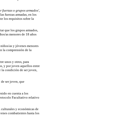
por fuerzas o grupos armados'
,
las fuerzas armadas, en los
e los requisitos sobre la
itar que los grupos armados,
niños/as menores de 18 años
e niños/as y jóvenes menores
an la comprensión de la
tre unos y otros, para
os, y por joven aquellos entre
 la condición de ser joven,
 de ser joven, que
enido en cuenta a los
otocolo Facultativo relativo
s, culturales y económicas de
venes combatientes hasta los