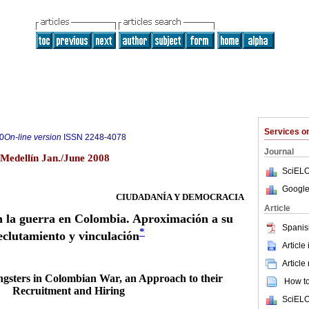
Services 
0
On-line version
ISSN
2248-4078
Journal
3 Medellín Jan./June 2008
SciELO
Google
CIUDADANÍA Y DEMOCRACIA
Article
n la guerra en Colombia. Aproximación a su
Spanis
*
eclutamiento y vinculación
Article
Article
gsters in Colombian War, an Approach to their
How to 
Recruitment and Hiring
SciELO