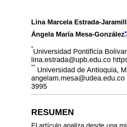
Lina Marcela Estrada-Jaramil
*
Ángela María Mesa-González
*
Universidad Pontificia Boliva
lina.estrada@upb.edu.co http
**
Universidad de Antioquia, M
angelam.mesa@udea.edu.co ht
3995
RESUMEN
El artículo analiza desde una mi