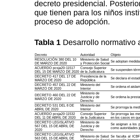
decreto presidencial. Posteri
que tienen para los niños inst
proceso de adopción.
Tabla 1
Desarrollo normativo 
Decreto
Autoridad
Objeto
RESOLUCIÓN 380 DEL 10
Ministerio de Salud
Se adoptan medidas
DE MARZO DE 2020
y Protección Social
ACUERDO pcsja20-11517
Consejo Superior
Se suspenden térmi
DEL 15 DE MARZO DE 2020
de la Judicatura
DECRETO 417 DEL 17 DE
Presidencia de la
Se declara el estad
MARZO DE 2020
República
DECRETO 457 DEL 22 DE
Ministerio del
Se ordena el aislam
MARZO DE 2020
Interior
Ministerio de
DECRETO 460 DEL 22 DE
Justicia y de
Se ordena la presta
MARZO DE 2020
Derecho
DECRETO 531 DEL 8 DE
Ministerio del
Se prorroga la medi
ABRIL DE 2020
Interior
ACUERDO pcsja20-11532
Consejo Superior
Se prorroga las me
DEL 11 DE ABRIL DE 2020
de la Judicatura
en los casos en que
DECRETO LEGISLATIVO
Ministerio de
Se asignan a los p
567 DEL 15 DE ABRIL DE
Justicia y de
como autoridades ju
2020
Derecho
DECRETO LEGISLATIVO
Ministerio de Salud
Se faculta al ICBF
563 DEL 15 DE ABRIL DE