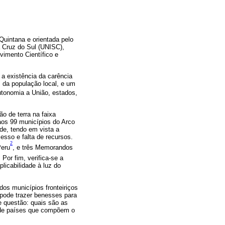
Quintana e orientada pelo
 Cruz do Sul (UNISC),
imento Científico e
 a existência da carência
da população local, e um
utonomia a União, estados,
o de terra na faixa
aos 99 municípios do Arco
de, tendo em vista a
esso e falta de recursos.
2
Peru
, e três Memorandos
. Por fim, verifica-se a
licabilidade à luz do
os municípios fronteiriços
 pode trazer benesses para
e questão: quais são as
e de países que compõem o