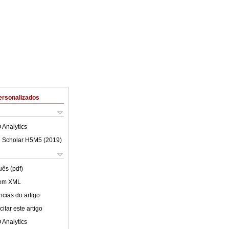
ersonalizados
 Analytics
 Scholar H5M5 (
2019
)
uês (pdf)
 em XML
cias do artigo
itar este artigo
 Analytics