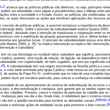
p. 2)
acresce que as políticas públicas são diretrizes, ou seja, princípios nor
 podem ser entendidas como regras e procedimentos para o diálogo entre pod
ações entre a sociedade e o Estado. Assim, as políticas são sintetizadas, e
tos, os quais direcionam as ações que envolvem aplicações dos recursos pú
 conceito de políticas públicas, é possível esclarecer a importância da desc
retização delas. Sobre o princípio da subsidiariedade explica Saraiva (2001, 
 federal”, deixando claro a intenção de impulsionar a cooperação entre os e
romisso com a redefinição da atuação governamental, isto é, define limites d
utonomia aos governos locais. O princípio da subsidiariedade possui uma dime
e Martins (2003, p. 25) “ou implica intervenção ou implica não intervenção;
tervenção é subsidiária”.
” tem na sua etimologia no vocábulo latino
subsidium
que significa, precisame
e implica, portanto, uma noção de relação, de ligação, de dependência entre 
idiariedade com supletividade, do latim
suppletio
, que tem por significado s
. 28
). A subsidiariedade tem sua origem encontrada na filosofia política e soc
us, e mais tarde asimilada pela Igreja Católica, onde tornou-se um princípio 
 de autoria do Papa Pio XI, confirmando que se trata de uma completa injus
 podem fazer por iniciativa particular, para colocar a confiança na coletividade
ecessidade de um aprimoramento do sistema de redistribuição de recursos e
do país, a descentralização é vantajosa, pois garante que as tarefas sejam r
s dos cidadãos. Portanto, cresce o impulso de participar do cidadão que se 
z mudanças para seu dia a dia. Ainda mais, é indubitável que o sistema conv
Wolkmer, 2
e não tem a aptidão necessária para resolver as demandas sociais (
Kr
sionar e estimular ações de entidades locais para promover o bem comum (