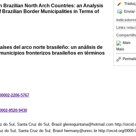
Traduç
 Brazilian North Arch Countries: an Analysis
Brazilian Border Municipalities in Terms of
Enviar 
Indicadore
Links rela
Compartilh
Mais
íses del arco norte brasileño: un análisis de
Mais
municipios fronterizos brasileños en términos
Permali
-00002-2206-5767
-0002-8520-9430
 do Sul, Santa Cruz do Sul, Brasil glenioquintana@hotmail.com http://orcid
z do Sul, Santa Cruz do Sul, Brasil hermany@unisc.br http://orcid.org/0000