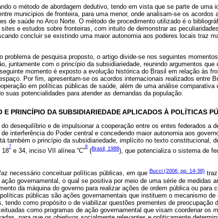
zando o método de abordagem dedutivo, tendo em vista que se parte de uma ide
ntre municipios de fronteira, para uma menor, onde analisam-se os acordos 
tões de saúde no Arco Norte. O método de procedimento utilizado é o bibliográ
, sites e estudos sobre fronteiras, com intuito de demonstrar as peculiarida
uscando concluir se existindo uma maior autonomia aos poderes locais traz ma
o problema de pesquisa proposto, o artigo divide-se nos seguintes momentos
ão, juntamente com o princípio da subsidiariedade, reunindo argumentos que
seguinte momento é exposto a evolução histórica do Brasil em relação às fron
espaço. Por fim, apresentam-se os acordos internacionais realizados entre Br
operação em políticas públicas de saúde, além de uma análise comparativa 
o suas potencialidades para atender as demandas da população.
 E PRINCÍPIO DA SUBSIDIARIEDADE APLICADOS À POLÍTICAS P
do desequilíbrio e de impulsionar a cooperação entre os entes federados a 
s de interferência do Poder central e concedendo maior autonomia aos govern
á também o princípio da subsidiariedade, implícito no texto constitucional, de
7
8
Brasil, 1988
, 18
e 34, inciso VII alínea “C”
(
), que potencializa o sistema de f
Bucci (2006, pp. 14-38)
faz necessário conceituar políticas públicas, em que
traz
ação governamental, o qual se positiva por meio de uma série de medidas ar
mento da máquina do governo para realizar ações de ordem pública ou para co
 políticas públicas são ações governamentais que instituem o mecanismo d
, tendo como propósito o de viabilizar questões prementes de preocupação do
nceituadas como programas de ação governamental que visam coordenar os m
vadas, para que os objetivos socialmente relevantes e politicamente determi