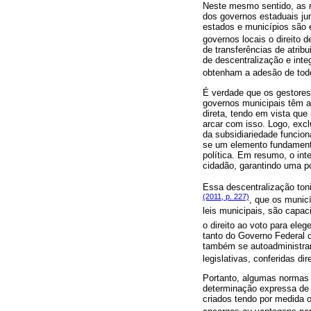
Neste mesmo sentido, as re
dos governos estaduais jun
estados e municípios são e
governos locais o direito d
de transferências de atri
de descentralização e integ
obtenham a adesão de todo
É verdade que os gestores
governos municipais têm a
direta, tendo em vista qu
arcar com isso. Logo, excl
da subsidiariedade funcion
se um elemento fundamenta
política. Em resumo, o int
cidadão, garantindo uma po
Essa descentralização ton
(2011, p. 227)
, que os munic
leis municipais, são capac
o direito ao voto para eleg
tanto do Governo Federal 
também se autoadministram
legislativas, conferidas di
Portanto, algumas normas 
determinação expressa de 
criados tendo por medida o