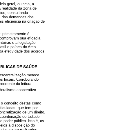
ia geral, ou seja, a
a realidade da zona de
fico, consultando
des das demandas dos
is eficiência na criação de
: primeiramente é
 comprovam sua eficacia
teiras e a legislação
asil e países do Arco
da efetividade dos acordos
ÚBLICAS DE SAÚDE
descentralização merece
os locais. Corroborando
corrente da leitura
ederalismo cooperativo
 o conceito destas como
ticuladas, que tem por
ncretização de um direito.
e coordenação do Estado
 poder público. Isto é, as
eios à disposição do
nados sejam realizados.