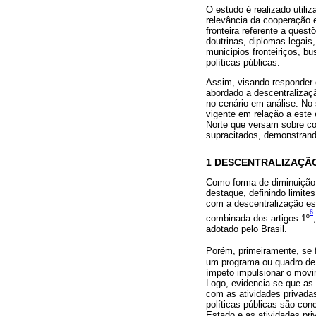
O estudo é realizado utili
relevância da cooperação e
fronteira referente a ques
doutrinas, diplomas legais
municipios fronteiriços, b
políticas públicas.
Assim, visando responder 
abordado a descentralizaç
no cenário em análise. No 
vigente em relação a este 
Norte que versam sobre co
supracitados, demonstrand
1 DESCENTRALIZAÇÃO
Como forma de diminuição 
destaque, definindo limite
com a descentralização est
6
combinada dos artigos 1º
adotado pelo Brasil.
Porém, primeiramente, se 
um programa ou quadro de 
ímpeto impulsionar o movi
Logo, evidencia-se que as
com as atividades privadas
políticas públicas são co
Estado e as atividades pri