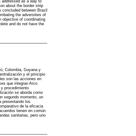
 is addressed as a way to
on about the border strip
nts concluded between Brazil
mbating the adversities of
 objective of coordinating
plete and do not have the
erú, Colombia, Guyana y
tralización y el principio
áles son las acciones en
íses que integran Arco
o y procedimiento
ralización se aborda como
n un segundo momento, un
na presentando los
omparativo de la eficacia
s acuerdos tienen en común
mandas sanitarias, pero uno