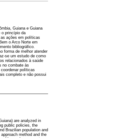
olômbia, Guiana e Guiana
o princípio da
o as ações em políticas
põem o Arco Norte em
ento bibliográfico.
mo forma de melhor atender
faz-se um estudo de como
rdos relacionados à saúde
os no combate às
coordenar políticas
ais completo e não possui
Guiana) are analyzed in
ng public policies, the
end Brazilian population and
ve approach method and the