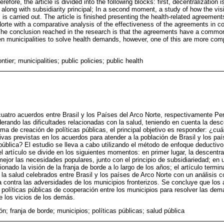
refore, the article is divided into the following blocks: first, decentralization
along with subsidiarity principal; In a second moment, a study of how the visi
is carried out. The article is finished presenting the health-related agreeme
Norte with a comparative analysis of the effectiveness of the agreements in co
 The conclusion reached in the research is that the agreements have a common
n municipalities to solve health demands, however, one of this are more com
ntier; municipalities; public policies; public health
 cuatro acuerdos entre Brasil y los Países del Arco Norte, respectivamente P
ando las dificultades relacionadas con la salud, teniendo en cuenta la descen
ma de creación de políticas públicas, el principal objetivo es responder: ¿cu
ivas previstas en los acuerdos para atender a la población de Brasil y los pa
pública? El estudio se lleva a cabo utilizando el método de enfoque deductiv
, el artículo se divide en los siguientes momentos: en primer lugar, la descent
ejor las necesidades populares, junto con el principio de subsidiariedad; e
nado la visión de la franja de borde a lo largo de los años; el artículo termi
la salud celebrados entre Brasil y los países de Arco Norte con un análisis c
a contra las adversidades de los municipios fronterizos. Se concluye que lo
s políticas públicas de cooperación entre los municipios para resolver las de
 los vicios de los demás.
n; franja de borde; municipios; políticas públicas; salud pública