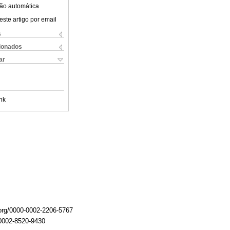
ão automática
este artigo por email
s
cionados
ar
nk
.org/0000-0002-2206-5767
-0002-8520-9430