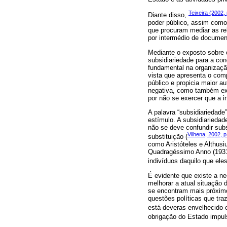
Teixeira (2002, 
Diante disso,
poder público, assim como
que procuram mediar as rel
por intermédio de documen
Mediante o exposto sobre o
subsidiariedade para a conc
fundamental na organização
vista que apresenta o comp
público e propicia maior a
negativa, como também expõ
por não se exercer que a in
A palavra “subsidiariedade
estímulo. A subsidiariedad
não se deve confundir subs
Vilhena, 2002, p
substituição (
como Aristóteles e Althusi
Quadragéssimo Anno (1931),
indivíduos daquilo que eles
É evidente que existe a n
melhorar a atual situação 
se encontram mais próximo
questões políticas que tra
está deveras envelhecido 
obrigação do Estado impul