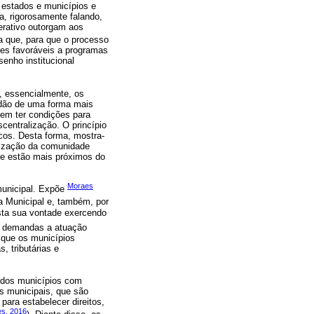
s estados e municípios e
a, rigorosamente falando,
erativo outorgam aos
ra que, para que o processo
ões favoráveis a programas
senho institucional
, essencialmente, os
adão de uma forma mais
vem ter condições para
centralização. O princípio
icos. Desta forma, mostra-
nização da comunidade
que estão mais próximos do
Moraes
municipal. Expõe
a Municipal e, também, por
esta sua vontade exercendo
s demandas a atuação
 que os municípios
 tributárias e
o dos municípios com
s municipais, que são
ara estabelecer direitos,
es, 2016