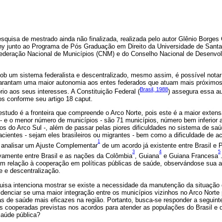
quisa de mestrado ainda não finalizada, realizada pelo autor Glênio Borges 
ny junto ao Programa de Pós Graduação em Direito da Universidade de Santa
ederação Nacional de Municípios (CNM) e do Conselho Nacional de Desenvolv
sob um sistema federalista e descentralizado, mesmo assim, é possível notar
arantam uma maior autonomia aos entes federados que atuam mais próximos 
Brasil, 1988
rio aos seus interesses. A Constituição Federal (
) assegura essa a
ios conforme seu artigo 18 caput.
estudo é a fronteira que compreende o Arco Norte, pois este é a maior extensã
 - e o menor número de municípios - são 71 municípios, número bem inferior 
os do Arco Sul -, além de passar pelas piores dificuldades no sistema de saú
entes - sejam eles brasileiros ou migrantes - bem como a dificuldade de ac
1
, analisar um Ajuste Complementar
de um acordo já existente entre Brasil e 
3
4
5
vamente entre Brasil e as nações da Colômbia
, Guiana
e Guiana Francesa
m relação à cooperação em políticas públicas de saúde, observándose sua ap
de e descentralização.
uisa intenciona mostrar se existe a necessidade da manutenção da situação d
idenciar se uma maior integração entre os municípios vizinhos no Arco Norte
cas de saúde mais eficazes na região. Portanto, busca-se responder a seguint
as cooperadas previstas nos acordos para atender as populações do Brasil 
aúde pública?