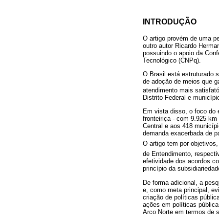
INTRODUÇÃO
O artigo provém de uma pes
outro autor Ricardo Herma
possuindo o apoio da Conf
Tecnológico (CNPq).
O Brasil está estruturado 
de adoção de meios que g
atendimento mais satisfató
Distrito Federal e municíp
Em vista disso, o foco do 
fronteiriça - com 9.925 km
Central e aos 418 municípi
demanda exacerbada de paci
O artigo tem por objetivos
de Entendimento, respecti
efetividade dos acordos co
princípio da subsidiarieda
De forma adicional, a pesq
e, como meta principal, ev
criação de políticas públi
ações em políticas públic
Arco Norte em termos de s