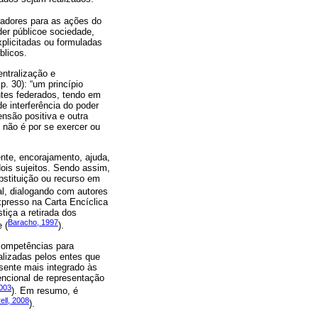
teadores para as ações do
er públicoe sociedade,
xplicitadas ou formuladas
blicos.
entralização e
p. 30): “um princípio
ntes federados, tendo em
e interferência do poder
nsão positiva e outra
 não é por se exercer ou
nte, encorajamento, ajuda,
dois sujeitos. Sendo assim,
ubstituição ou recurso em
ial, dialogando com autores
expresso na Carta Encíclica
tiça a retirada dos
Baracho, 1997
 (
).
 competências para
ealizadas pelos entes que
sente mais integrado às
encional de representação
003
). Em resumo, é
ell, 2008
).