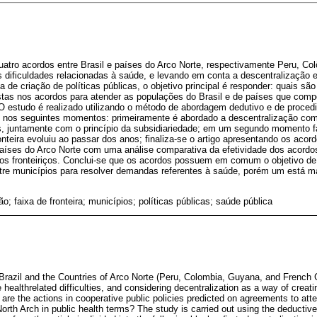
uatro acordos entre Brasil e países do Arco Norte, respectivamente Peru, C
dificuldades relacionadas à saúde, e levando em conta a descentralização e 
 de criação de políticas públicas, o objetivo principal é responder: quais sã
stas nos acordos para atender as populações do Brasil e de países que com
 estudo é realizado utilizando o método de abordagem dedutivo e de procedim
-se nos seguintes momentos: primeiramente é abordado a descentralização co
s, juntamente com o princípio da subsidiariedade; em um segundo momento 
ronteira evoluiu ao passar dos anos; finaliza-se o artigo apresentando os aco
 países do Arco Norte com uma análise comparativa da efetividade dos acord
os fronteiriços. Conclui-se que os acordos possuem em comum o objetivo de 
tre municípios para resolver demandas referentes à saúde, porém um está m
o; faixa de fronteira; municípios; políticas públicas; saúde pública
razil and the Countries of Arco Norte (Peru, Colombia, Guyana, and French 
e healthrelated difficulties, and considering decentralization as a way of creati
ch are the actions in cooperative public policies predicted on agreements to att
 North Arch in public health terms? The study is carried out using the deducti