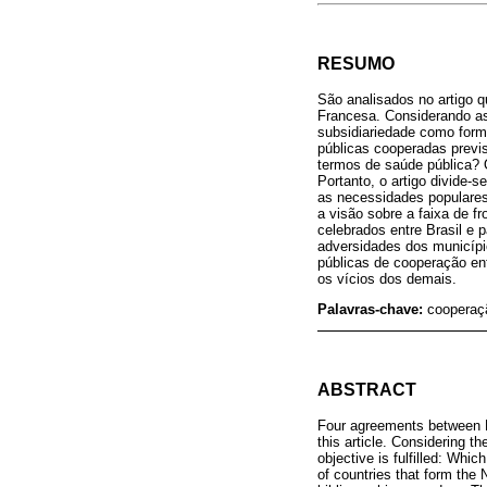
RESUMO
São analisados no artigo q
Francesa. Considerando as 
subsidiariedade como forma
públicas cooperadas previ
termos de saúde pública? O
Portanto, o artigo divide
as necessidades populare
a visão sobre a faixa de f
celebrados entre Brasil e
adversidades dos municípi
públicas de cooperação en
os vícios dos demais.
Palavras-chave:
cooperaçã
ABSTRACT
Four agreements between B
this article. Considering th
objective is fulfilled: Whi
of countries that form the