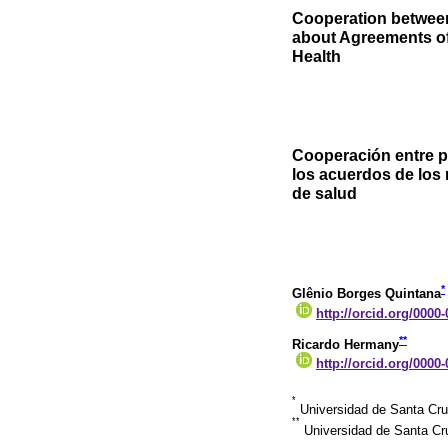
Cooperation between
about Agreements of 
Health
Cooperación entre pa
los acuerdos de los 
de salud
*
Glênio Borges Quintana
http://orcid.org/0000
**
Ricardo Hermany
http://orcid.org/0000
*
Universidad de Santa Cruz
**
Universidad de Santa Cru