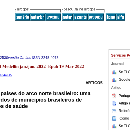
Serviços P
-2530
versão On-line
ISSN
2248-4078
Journal
44 Medellín jan./jun. 2022 Epub 19-Mar-2022
SciELO
v21n44a15
Google
ARTIGOS
Artigo
países do arco norte brasileiro: uma
Portug
rdos de municipios brasileiros de
Artigo
os de saúde
Referên
Como c
SciELO