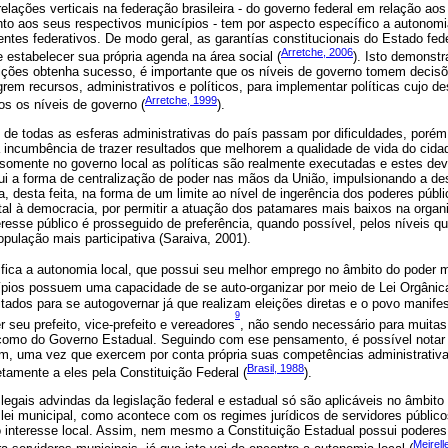
lações verticais na federação brasileira - do governo federal em relação ao
to aos seus respectivos municípios - tem por aspecto específico a autonomi
ntes federativos. De modo geral, as garantías constitucionais do Estado fed
Arretche, 2006
e estabelecer sua própria agenda na área social (
). Isto demonst
buições obtenha sucesso, é importante que os níveis de governo tomem decis
rem recursos, administrativos e políticos, para implementar políticas cujo de
Arretche, 1999
s os níveis de governo (
).
 de todas as esferas administrativas do país passam por dificuldades, porém
 incumbência de trazer resultados que melhorem a qualidade de vida do cid
e somente no governo local as políticas são realmente executadas e estes de
ui a forma de centralização de poder nas mãos da União, impulsionando a des
a, desta feita, na forma de um limite ao nível de ingerência dos poderes públ
l à democracia, por permitir a atuação dos patamares mais baixos na orga
eresse público é prosseguido de preferência, quando possível, pelos níveis 
pulação mais participativa (Saraiva, 2001).
ifica a autonomia local, que possui seu melhor emprego no âmbito do poder 
ípios possuem uma capacidade de se auto-organizar por meio de Lei Orgânic
itados para se autogovernar já que realizam eleições diretas e o povo manif
9
er seu prefeito, vice-prefeito e vereadores
, não sendo necessário para muita
como do Governo Estadual. Seguindo com ese pensamento, é possível notar
, uma vez que exercem por conta própria suas competências administrativas,
Brasil, 1988
retamente a eles pela Constituição Federal (
).
legais advindas da legislação federal e estadual só são aplicáveis no âmbit
lei municipal, como acontece com os regimes jurídicos de servidores público
 interesse local. Assim, nem mesmo a Constituição Estadual possui poderes p
Meirell