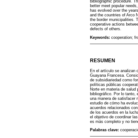
bibliographic procedure. The
better meet popular needs, 
has evolved over the years 
and the countries of Arco 
the border municipalities.
cooperative actions betwee
defects of others.
Keywords:
cooperation; fro
RESUMEN
En el artículo se analizan
Guayana Francesa. Consider
de subsidiariedad como for
políticas públicas cooperat
Norte en materia de salud 
bibliográfico. Por lo tanto
una manera de satisfacer m
estudio de cómo ha evolucio
acuerdos relacionados con 
de los acuerdos en la luch
el objetivo de coordinar la
es más completo y no tiene
Palabras clave:
cooperació