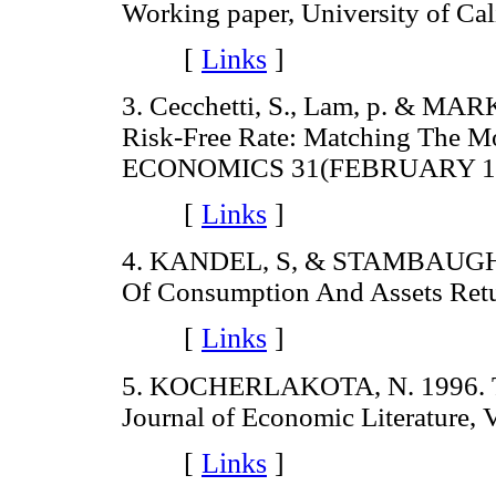
Working paper, University of Cal
[
Links
]
3. Cecchetti, S., Lam, p. & MA
Risk-Free Rate: Matching Th
ECONOMICS 31(FEBRUARY 199
[
Links
]
4. KANDEL, S, & STAMBAUGH, R.
Of Consumption And Assets Retur
[
Links
]
5. KOCHERLAKOTA, N. 1996. The e
Journal of Economic Literature,
[
Links
]