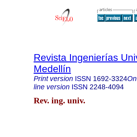
Revista Ingenierías Un
Medellín
Print version
ISSN
1692-3324
On
line version
ISSN
2248-4094
Rev. ing. univ.