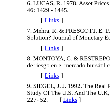
6. LUCAS, R. 1978. Asset Price
46: 1429 - 1445.
[
Links
]
7. Mehra, R. & PRESCOTT, E. 19
Solution? Journal of Monetary E
[
Links
]
8. MONTOYA, C. & RESTREPO, J.
de riesgo en el mercado bursátil
[
Links
]
9. SIEGEL, J. J. 1992. The Real 
Study Of The U.S. And The U.K,
227- 52.
[
Links
]