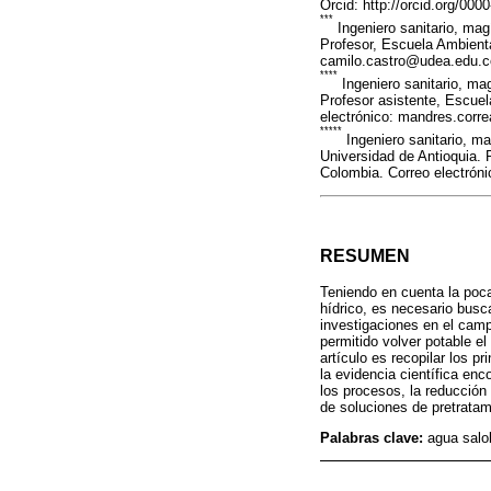
Orcid: http://orcid.org/00
***
Ingeniero sanitario, mag
Profesor, Escuela Ambienta
camilo.castro@udea.edu.co
****
Ingeniero sanitario, ma
Profesor asistente, Escuel
electrónico: mandres.corre
*****
Ingeniero sanitario, ma
Universidad de Antioquia. 
Colombia. Correo electróni
RESUMEN
Teniendo en cuenta la poca
hídrico, es necesario busc
investigaciones en el camp
permitido volver potable e
artículo es recopilar los p
la evidencia científica enc
los procesos, la reducción
de soluciones de pretratam
Palabras clave:
agua salo