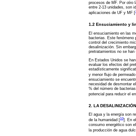
procesos de MF. Por otro l
entre 2-13 unidades, son i
aplicaciones de UF y MF [
1.2 Ensuciamiento y l
El ensuciamiento en las m
bacterias. Este fenómeno 
control del crecimiento mi
desalinización. Sin embarg
pretratamientos no se han 
En Estados Unidos se han 
evaluar los efectos del pre
estadísticamente significa
y menor flujo de permeado
ensuciamiento se encuentr
necesidad de desmontar el
% del número de bacteria
potencial para reducir el e
2. LA DESALINIZACI
El agua y la energía son r
10
de la humanidad [
]. En e
consumo energético son ele
la producción de agua dulc