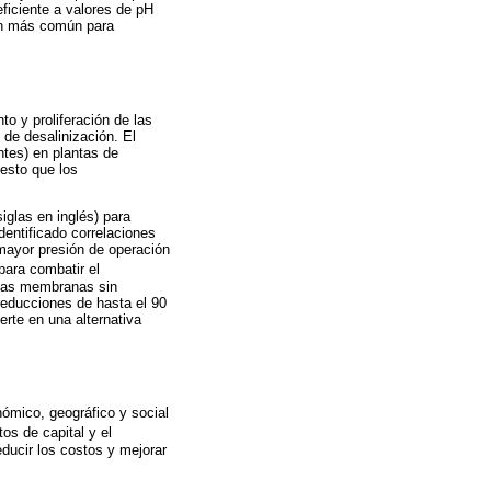
eficiente a valores de pH
ión más común para
o y proliferación de las
de desalinización. El
ntes) en plantas de
esto que los
glas en inglés) para
dentificado correlaciones
mayor presión de operación
para combatir el
 las membranas sin
reducciones de hasta el 90
rte en una alternativa
ómico, geográfico y social
os de capital y el
educir los costos y mejorar