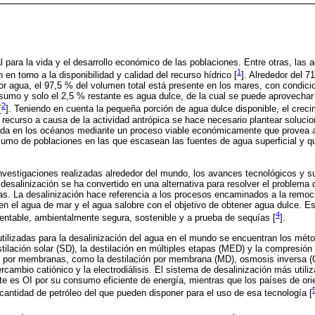
 para la vida y el desarrollo económico de las poblaciones. Entre otras, las a
1
 en torno a la disponibilidad y calidad del recurso hídrico [
]. Alrededor del 7
r agua, el 97,5 % del volumen total está presente en los mares, con condici
sumo y solo el 2,5 % restante es agua dulce, de la cual se puede aprovecha
2
[
]. Teniendo en cuenta la pequeña porción de agua dulce disponible, el creci
el recurso a causa de la actividad antrópica se hace necesario plantear soluci
ida en los océanos mediante un proceso viable económicamente que provea 
sumo de poblaciones en las que escasean las fuentes de agua superficial y q
nvestigaciones realizadas alrededor del mundo, los avances tecnológicos y s
 desalinización se ha convertido en una alternativa para resolver el problem
as. La desalinización hace referencia a los procesos encaminados a la remoc
en el agua de mar y el agua salobre con el objetivo de obtener agua dulce. Es
4
entable, ambientalmente segura, sostenible y a prueba de sequías [
].
utilizadas para la desalinización del agua en el mundo se encuentran los mét
ilación solar (SD), la destilación en múltiples etapas (MED) y la compresió
 por membranas, como la destilación por membrana (MD), osmosis inversa (OI
cambio catiónico y la electrodiálisis. El sistema de desalinización más utili
te es OI por su consumo eficiente de energía, mientras que los países de ori
antidad de petróleo del que pueden disponer para el uso de esa tecnología [