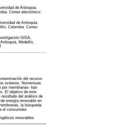
versidad de Antioquia.
mbia. Correo electrónico:
versidad de Antioquia.
llín, Colombia. Correo
nvestigación GIGA,
Antioquia, Medellín,
7
contaminación del recurso
n los océanos. Numerosas
ión por membranas- han
s. El objetivo de este
 resultado del análisis de
s de energía renovable en
s membranas, la búsqueda
ra el consumidor.
ergéticos renovables