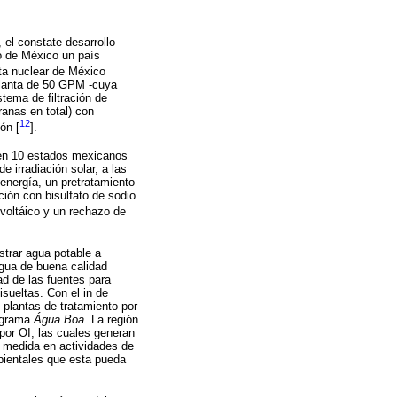
el constate desarrollo
o de México un país
nta nuclear de México
 planta de 50 GPM -cuya
tema de filtración de
anas en total) con
12
ón [
].
s en 10 estados mexicanos
 irradiación solar, a las
energía, un pretratamiento
ción con bisulfato de sodio
voltáico y un rechazo de
strar agua potable a
agua de buena calidad
ad de las fuentes para
sueltas. Con el in de
 plantas de tratamiento por
rograma
Água Boa.
La región
por OI, las cuales generan
n medida en actividades de
mbientales que esta pueda