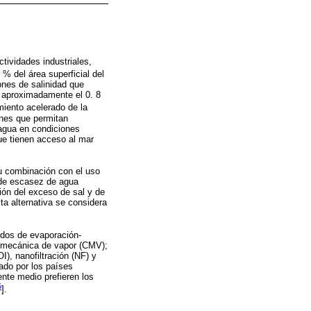
ctividades industriales,
1 % del área superficial del
ones de salinidad que
r aproximadamente el 0. 8
miento acelerado de la
ones que permitan
agua en condiciones
ue tienen acceso al mar
u combinación con el uso
a de escasez de agua
ión del exceso de sal y de
ta alternativa se considera
odos de evaporación-
n mecánica de vapor (CMV);
), nanofiltración (NF) y
zado por los países
ente medio prefieren los
5
].