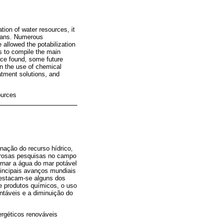
tion of water resources, it
ceans. Numerous
 allowed the potabilization
is to compile the main
nce found, some future
in the use of chemical
atment solutions, and
ources
nação do recurso hídrico,
merosas pesquisas no campo
rnar a água do mar potável
rincipais avanços mundiais
destacam-se alguns dos
e produtos químicos, o uso
ntáveis e a diminuição do
rgéticos renováveis