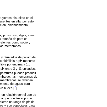
uyentes disueltos en el
sentes en ella, por esto
ación, ablandamiento,
, protozoos, algas, virus,
yo tamaño de poro es
valentes como sodio y
e las membranas
 y derivados de poliamida.
de hidrólisis a pH menores
libre por encima a 1,0
 pH entre 3 y 11 unidades,
mperaturas pueden producir
 embargo, las membranas de
s membranas se fabrican
amiento de aguas para
7
bra hueca [
].
en relación con el uso de
y a que pueden soportar
toleran un rango de pH de
ades y son especiales para