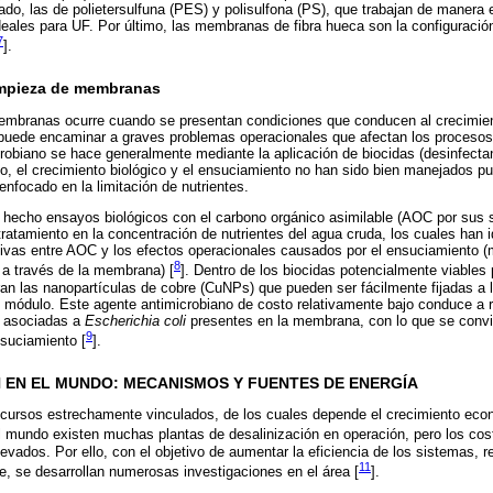
ado, las de polietersulfuna (PES) y polisulfona (PS), que trabajan de manera 
deales para UF. Por último, las membranas de fibra hueca son la configurac
7
].
impieza de membranas
embranas ocurre cuando se presentan condiciones que conducen al crecimient
puede encaminar a graves problemas operacionales que afectan los procesos 
crobiano se hace generalmente mediante la aplicación de biocidas (desinfecta
o, el crecimiento biológico y el ensuciamiento no han sido bien manejados pu
enfocado en la limitación de nutrientes.
hecho ensayos biológicos con el carbono orgánico asimilable (AOC por sus si
tratamiento en la concentración de nutrientes del agua cruda, los cuales han i
tivas entre AOC y los efectos operacionales causados por el ensuciamiento (
8
 a través de la membrana) [
]. Dentro de los biocidas potencialmente viables 
an las nanopartículas de cobre (CuNPs) que pueden ser fácilmente fijadas a
 módulo. Este agente antimicrobiano de costo relativamente bajo conduce a 
s asociadas a
Escherichia coli
presentes en la membrana, con lo que se convie
9
nsuciamiento [
].
ÓN EN EL MUNDO: MECANISMOS Y FUENTES DE ENERGÍA
ecursos estrechamente vinculados, de los cuales depende el crecimiento econ
l mundo existen muchas plantas de desalinización en operación, pero los cost
vados. Por ello, con el objetivo de aumentar la eficiencia de los sistemas, r
11
e, se desarrollan numerosas investigaciones en el área [
].