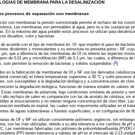
OLOGÍAS DE MEMBRANA PARA LA DESALINIZACIÓN
los procesos de separación con membranas
ión con membranas la presión suministrada permite el rechazo de los constit
sistema. Las membranas son permeables al agua, pero no a las sustancias pre
. En la industria del agua potable estos procesos se utilizan para desaliniz
os disueltos, color y bacterias.
 de acuerdo con el tipo de membrana en: OI -que impiden el paso de bacterias
 iones divalentes y monovalentes y su estructura no presenta poros-; NF -cu
µm, que a diferencia de las membranas de OI no retiene las especies mono
poro de 0,01 µm y microfiltración (MF) de 0,1 µm, las cuales, a diferencia d
6
 solo permiten la remoción de bacterias y sólidos suspendidos- [
].
dos en la fabricación de membranas de OI y NF son los derivados celulósicos
terial comercial) no tolera temperaturas superiores a 30 °C y sufre procesos 
des, son susceptibles a la degradación biológica y a concentraciones de cloro 
 resisten la degradación biológica, funcionan de manera estable en valores de
. Estas membranas de poliamida, bajo condiciones similares de presión y te
un alto rechazo de sales en comparación con las de acetato de celulosa, sin
bles al ensuciamiento y no toleran ninguna concentración de cloro libre. La
ación enrollada en espiral, las cuales son mayormente utilizadas en el trat
es de aguas subterráneas o fuentes superficiales, o en configuración de fi
ranas de UF y MF se utilizan comúnmente polímeros orgánicos, sin embargo, 
na, son las más utilizadas, debido a su alta tolerancia a los cambios de pH 
C. Las membranas fabricadas con polímero de polivinilidenefluorida (PVDF) 
propileno (PP) tienen tolerancia a valores de pH en el intervalo de 2-13 unid