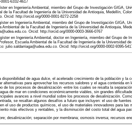
00-0001-6332-4617
íster en Ingeniería Ambiental, miembro del Grupo de Investigación GIGA, Uni
l de la Facultad de Ingeniería de la Universidad de Antioquia, Medellín, Colo
. Orcid: http://orcid.org/0000-0001-8272-2258
gíster en Ingeniería Ambiental, miembro del Grupo de Investigación GIGA, Uni
a Ambiental de la Facultad de Ingeniería de la Universidad de Antioquia, Mede
a@udea.edu.co. Orcid: http://orcid.org/0000-0003-3666-0767
gíster en Ingeniería Ambiental, doctor en Ingeniería, miembro del Grupo de I
Profesor, Escuela Ambiental de la Facultad de Ingeniería de la Universidad de 
co: julio.saldarriaga@udea.edu.co. Orcid: http://orcid.org/0000-0002-9395-541
 disponibilidad de agua dulce, el acelerado crecimiento de la población y la 
ar alternativas para aprovechar los recursos salobres y el agua contenida e
o de los procesos de desalinización -entre los cuales se resalta la separac
l agua de mar en condiciones económicamente viables, sin grandes dificultade
rincipales avances a nivel mundial sobre los procesos de desalinización. Como
ontrada, se resaltan algunos desafíos a futuro que incluyen: el uso de fuente
 en el uso de productos químicos, el uso de materiales innovadores para la
iento más efectivos y rentables, y la disminución del costo total del agua pa
bre; desalinización; separación por membrana; osmosis inversa; recursos en