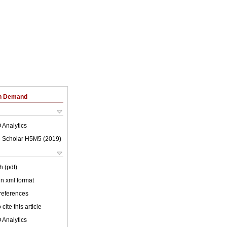
on Demand
 Analytics
 Scholar H5M5 (
2019
)
h (pdf)
 in xml format
 references
cite this article
 Analytics