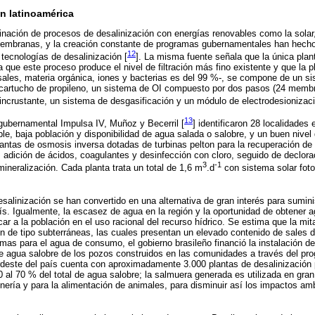
en latinoamérica
nación de procesos de desalinización con energías renovables como la solar, 
membranas, y la creación constante de programas gubernamentales han hech
12
e tecnologías de desalinización [
]. La misma fuente señala que la única pla
ya que este proceso produce el nivel de filtración más fino existente y que la
sales, materia orgánica, iones y bacterias es del 99 %-, se compone de un sis
de cartucho de propileno, un sistema de OI compuesto por dos pasos (24 membr
-incrustante, un sistema de desgasificación y un módulo de electrodesionizaci
13
gubernamental Impulsa IV, Muñoz y Becerril [
] identificaron 28 localidade
, baja población y disponibilidad de agua salada o salobre, y un buen nivel de
lantas de osmosis inversa dotadas de turbinas pelton para la recuperación de 
a, adición de ácidos, coagulantes y desinfección con cloro, seguido de declora
3
-1
ineralización. Cada planta trata un total de 1,6 m
.d
con sistema solar foto
esalinización se han convertido en una alternativa de gran interés para sumini
ís. Igualmente, la escasez de agua en la región y la oportunidad de obtener 
ar a la población en el uso racional del recurso hídrico. Se estima que la mit
 de tipo subterráneas, las cuales presentan un elevado contenido de sales di
imas para el agua de consumo, el gobierno brasileño financió la instalación de
de agua salobre de los pozos construidos en las comunidades a través del p
rdeste del país cuenta con aproximadamente 3.000 plantas de desalinización 
0 al 70 % del total de agua salobre; la salmuera generada es utilizada en gra
 minería y para la alimentación de animales, para disminuir así los impactos a