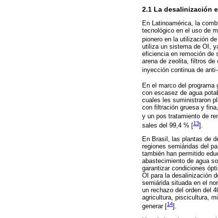
2.1 La desalinización 
En Latinoamérica, la combi
tecnológico en el uso de 
pionero en la utilización d
utiliza un sistema de OI, 
eficiencia en remoción de 
arena de zeolita, filtros 
inyección continua de anti
En el marco del programa 
con escasez de agua potable
cuales les suministraron p
con filtración gruesa y fin
y un pos tratamiento de rem
13
sales del 99,4 % [
].
En Brasil, las plantas de d
regiones semiáridas del pa
también han permitido educ
abastecimiento de agua son
garantizar condiciones ópt
OI para la desalinización 
semiárida situada en el no
un rechazo del orden del 4
agricultura, piscicultura,
14
generar [
].