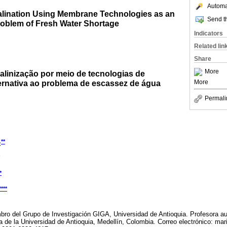
Automat
esalination Using Membrane Technologies as an
Send th
Problem of Fresh Water Shortage
Indicators
Related lin
Share
More
alinização por meio de tecnologias de
rnativa ao problema de escassez de água
More
Permali
**
z
*
****
bro del Grupo de Investigación GIGA, Universidad de Antioquia. Profesora au
ía de la Universidad de Antioquia, Medellín, Colombia. Correo electrónico: m