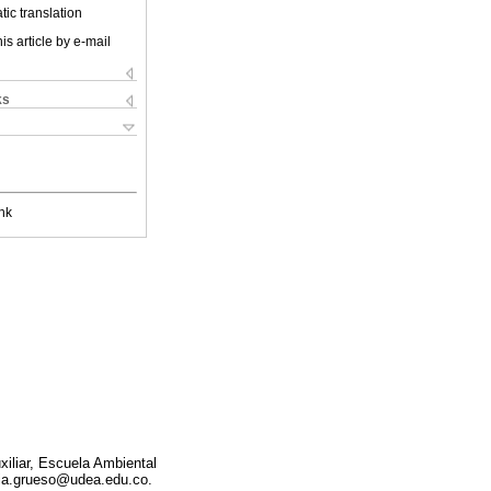
ic translation
is article by e-mail
ks
nk
xiliar, Escuela Ambiental
aria.grueso@udea.edu.co.