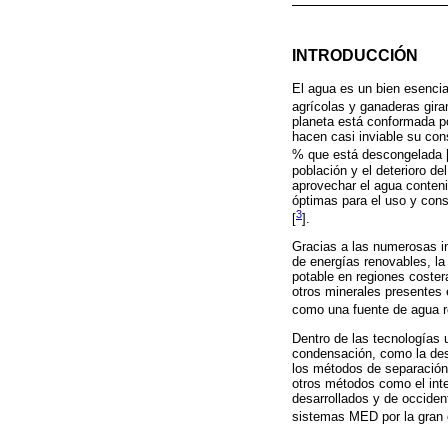
INTRODUCCIÓN
El agua es un bien esencial
agrícolas y ganaderas giran
planeta está conformada po
hacen casi inviable su con
% que está descongelada 
población y el deterioro d
aprovechar el agua conten
óptimas para el uso y con
3
[
].
Gracias a las numerosas i
de energías renovables, la
potable en regiones coster
otros minerales presentes 
como una fuente de agua r
Dentro de las tecnologías 
condensación, como la dest
los métodos de separación
otros métodos como el inter
desarrollados y de occiden
sistemas MED por la gran c