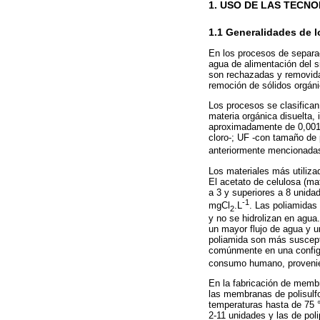
1. USO DE LAS TECN
1.1 Generalidades de 
En los procesos de separac
agua de alimentación del 
son rechazadas y removidas
remoción de sólidos orgánic
Los procesos se clasifican
materia orgánica disuelta,
aproximadamente de 0,001 
cloro-; UF -con tamaño de 
anteriormente mencionadas,
Los materiales más utiliza
El acetato de celulosa (ma
a 3 y superiores a 8 unida
-1
mgCl
.L
. Las poliamidas
2
y no se hidrolizan en agua
un mayor flujo de agua y 
poliamida son más suscepti
comúnmente en una configur
consumo humano, provenient
En la fabricación de memb
las membranas de polisulfo
temperaturas hasta de 75 °
2-11 unidades y las de poli