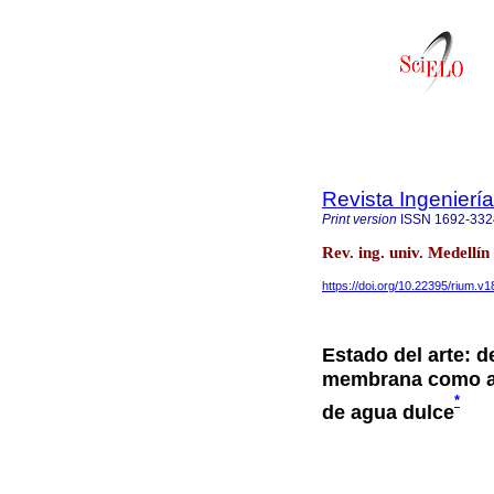
Revista Ingenierí
Print version
ISSN
1692-332
Rev. ing. univ. Medellí
https://doi.org/10.22395/rium.v
Estado del arte: 
membrana como alt
*
de agua dulce