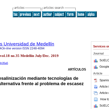
as Universidad de Medellín
Services 
4
On-line version
ISSN
2248-4094
Journal
n vol.18 no.35 Medellín July/Dec. 2019
SciELO
18n35a5
Google
ARTÍCULOS
Article
desalinización mediante tecnologías de
Spanis
ernativa frente al problema de escasez
Article
Article
How to 
SciELO