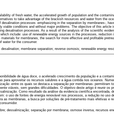
lability of fresh water, the accelerated growth of population and the contamina
lternatives to take advantage of the brackish resources and water from the o
 of desalination processes -emphasizing in the separation by membranes-, have
y viable conditions and without major problems. The objective of this article 
ng desalination processes. As a result of the analysis of the scientific evide
, which include: use of renewable energy sources in the processes, reduction 
e materials for membranes, the search for more effective and profitable pretre
 of water for the consumer.
; desalination; membrane separation; reverse osmosis; renewable energy res
ponibilidade de água doce, o acelerado crescimento da população e a contami
ivas para aproveitar os recursos salubres e a água contida nos oceanos. Nu
ização -entre os quais se destaca a separação por membranas- permitiram to
te viáveis, sem grandes dificuldades. O objetivo deste artigo é reunir os p
salinização. Como resultado da análise da evidencia científica encontrada, 
uem: o uso de fontes de energia renovável nos processos, a redução no uso d
ara as membranas, a busca por soluções de pré-tratamento mais efetivas e re
 consumidor.
ubre; dessalinização; separação por membrana; osmose inversa; recursos ene