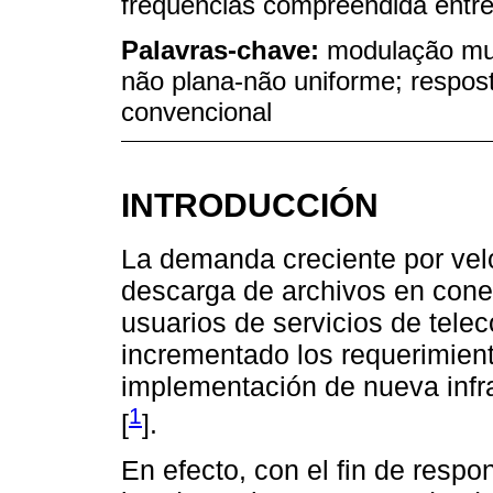
frequências compreendida entr
Palavras-chave:
modulação mul
não plana-não uniforme; respo
convencional
INTRODUCCIÓN
La demanda creciente por vel
descarga de archivos en conex
usuarios de servicios de tele
incrementado los requerimient
implementación de nueva infr
1
[
].
En efecto, con el fin de resp