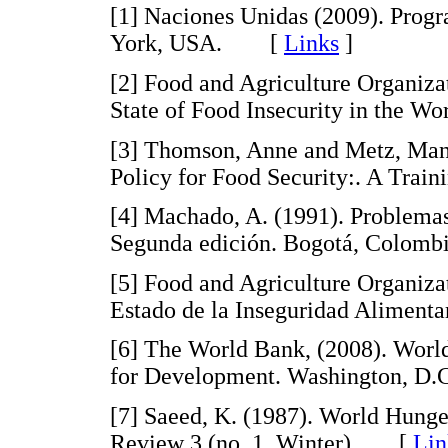
[1] Naciones Unidas (2009). Prog
York, USA. [
Links
]
[2] Food and Agriculture Organizat
State of Food Insecurity in the 
[3] Thomson, Anne and Metz, Manf
Policy for Food Security:. A T
[4] Machado, A. (1991). Problem
Segunda edición. Bogotá, Colo
[5] Food and Agriculture Organizat
Estado de la Inseguridad Alimen
[6] The World Bank, (2008). Worl
for Development. Washington,
[7] Saeed, K. (1987). World Hung
Review 3 (no. 1. Winter) [
Lin