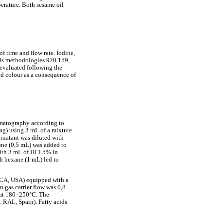
erature. Both sesame oil
f time and flow rate. Iodine,
rds methodologies 920.159,
 evaluated following the
d colour as a consequence of
omatography according to
g) using 3 mL of a mixture
ernatant was diluted with
one (0,5 mL) was added to
with 3 mL of HCl 5% in
th hexane (1 mL) led to
 CA, USA) equipped with a
 gas carrier flow was 0,8
 at 180–250°C. The
 RAL, Spain). Fatty acids