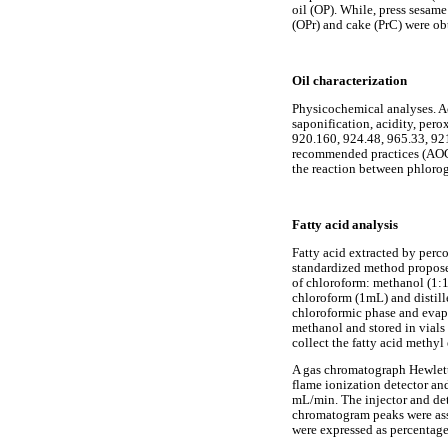
oil (OP). While, press sesam
(OPr) and cake (PrC) were obt
Oil characterization
Physicochemical analyses. Ac
saponification, acidity, pe
920.160, 924.48, 965.33, 921
recommended practices (AOCS
the reaction between phlorog
Fatty acid analysis
Fatty acid extracted by per
standardized method propos
of chloroform: methanol (1:1)
chloroform (1mL) and distill
chloroformic phase and evap
methanol and stored in vials
collect the fatty acid methyl
A gas chromatograph Hewlett
flame ionization detector an
mL/min. The injector and de
chromatogram peaks were ass
were expressed as percentage 