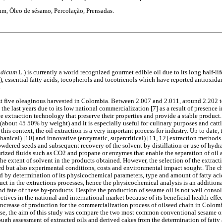
m, Óleo de sésamo, Percolação, Prensadas.
ndicum
L.) is currently a world recognized gourmet edible oil due to its long half-li
), essential fatty acids, tocopherols and tocotrienols which have reported antioxida
.
rst five oleaginous harvested in Colombia. Between 2.007 and 2.011, around 2.202 
the last years due to its low national commercialization [7] as a result of presence 
e extraction technology that preserve their properties and provide a stable product.
about 45 50% by weight) and it is especially useful for culinary purposes and cattle
n this context, the oil extraction is a very important process for industry. Up to date, 
anical) [10] and innovative (enzymatic, supercritical) [11, 12] extraction methods.
wdered seeds and subsequent recovery of the solvent by distillation or use of hydra
urized fluids such as CO2 and propane or enzymes that enable the separation of oil 
he extent of solvent in the products obtained. However, the selection of the extrac
ed but also experimental conditions, costs and environmental impact sought. The cha
ed by determination of its physicochemical parameters, type and amount of fatty aci
ct in the extractions processes, hence the physicochemical analysis is an additiona
and fate of these by-products. Despite the production of sesame oil is not well conso
tives in the national and international market because of its beneficial health effec
increase of production for the commercialization process of oilseed chain in Colomb
sense, the aim of this study was compare the two most common conventional sesame o
ough assessment of extracted oils and derived cakes from the determination of fatt