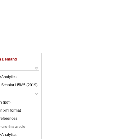
on Demand
 Analytics
 Scholar H5M5 (
2019
)
h (pdf)
 in xml format
 references
cite this article
 Analytics