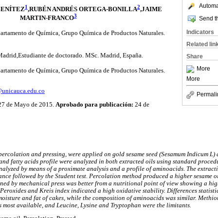
Automat
1
2
BENÍTEZ
,RUBÉN ANDRÉS ORTEGA-BONILLA
,JAIME
3
MARTIN-FRANCO
Send th
Indicators
artamento de Química, Grupo Química de Productos Naturales.
Related lin
adrid,Estudiante de doctorado. MSc. Madrid, España.
Share
More
artamento de Química, Grupo Química de Productos Naturales.
More
@unicauca.edu.co
Permali
 27 de Mayo de 2015.
Aprobado para publicación:
24 de
 percolation and pressing, were applied on gold sesame seed (Sesamum Indicum L)
nd fatty acids profile were analyzed in both extracted oils using standard proce
nalyzed by means of a proximate analysis and a profile of aminoacids. The extract
ance followed by the Student test. Percolation method produced a higher sesame oi
ined by mechanical press was better from a nutritional point of view showing a hig
Peroxides and Kreis index indicated a high oxidative stability. Differences statist
oisture and fat of cakes, while the composition of aminoacids was similar. Methi
 most available, and Leucine, Lysine and Tryptophan were the limitants.