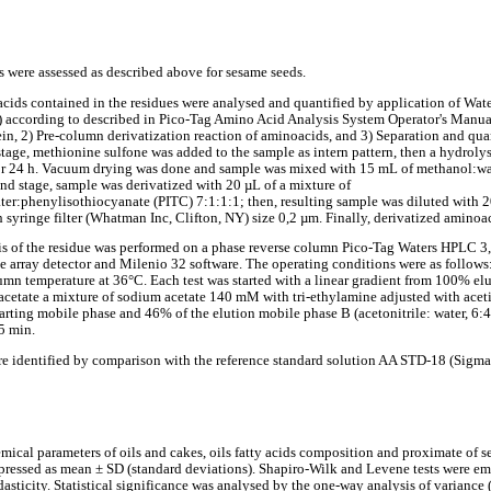
 were assessed as described above for sesame seeds.
ids contained in the residues were analysed and quantified by application of Wat
) according to described in Pico-Tag Amino Acid Analysis System Operator's Manual
ein, 2) Pre-column derivatization reaction of aminoacids, and 3) Separation and qua
 stage, methionine sulfone was added to the sample as intern pattern, then a hydrol
 for 24 h. Vacuum drying was done and sample was mixed with 15 mL of methanol:wa
ond stage, sample was derivatized with 20 µL of a mixture of
r:phenylisothiocyanate (PITC) 7:1:1:1; then, resulting sample was diluted with 2
h syringe filter (Whatman Inc, Clifton, NY) size 0,2 µm. Finally, derivatized amin
s of the residue was performed on a phase reverse column Pico-Tag Waters HPLC 
e array detector and Milenio 32 software. The operating conditions were as follows
 temperature at 36°C. Each test was started with a linear gradient from 100% elu
g acetate a mixture of sodium acetate 140 mM with tri-ethylamine adjusted with acet
tarting mobile phase and 46% of the elution mobile phase B (acetonitrile: water, 6:
5 min.
 identified by comparison with the reference standard solution AA STD-18 (Sigma
cal parameters of oils and cakes, oils fatty acids composition and proximate of 
expressed as mean ± SD (standard deviations). Shapiro-Wilk and Levene tests were e
sticity. Statistical significance was analysed by the one-way analysis of varianc