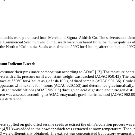
 and acids were purchased from Merck and Sigma–Aldrich Co. The solvents and chemi
ure. Commercial
Sesamum Indicum
L seeds were purchased from the municipalities o
the North of Colombia. Seeds were dried at 55°C for 4 hours, after that kept at 20°C 
amum Indicum L seeds
o estimate their proximate composition according to AOAC [13]. The moisture cont
en with a fix pressure until a constant weight was reached (AOAC 950.43). The tot
urnace at 550°C for 4 hours as g of ash/100 g of dried sample (AOAC 991.36). Crude 
apparatus with hexane for 4 hours (AOAC 920.153) and determined gravimetrically.
slight modifications (AOAC 968.06) through an acid digestion and nitrogen distil
tent was assessed according to AOAC enzymatic gravimetric method (AOAC 962.09).
 a difference.
e applied on gold dried sesame seeds to extract the oil. Percolation process was c
e (4,5 L) was added to the powder, which was extracted at room temperature. Then, m
C) were differentially obtained. The extract was concentrated by rotatory evaporati