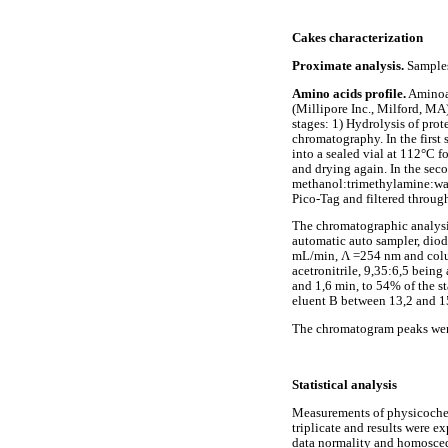
Cakes characterization
Proximate analysis.
Samples
Amino acids profile.
Aminoac
(Millipore Inc., Milford, MA
stages: 1) Hydrolysis of prot
chromatography. In the first
into a sealed vial at 112°C
and drying again. In the sec
methanol:trimethylamine:wate
Pico-Tag and filtered throug
The chromatographic analysi
automatic auto sampler, diod
mL/min, Λ =254 nm and column
acetronitrile, 9,35:6,5 bein
and 1,6 min, to 54% of the s
eluent B between 13,2 and 1
The chromatogram peaks were
Statistical analysis
Measurements of physicochemi
triplicate and results were 
data normality and homosceda