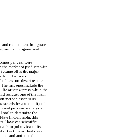
fe and rich content in lignans
nt, anticarcinogenic and
tonnes per year were
in the market of products with
 Sesame oil is the major
 feed due to its
the literature describes the
 The first ones include the
ulic or screw press, while the
and residue; one of the main
tion method essentially
racteristics and quality of
ds and proximate analysis.
l tool to determine the
lidate in Colombia, this
ts. However, scientific
ia from point view of its
il extraction methods used:
y acids and aminoacids