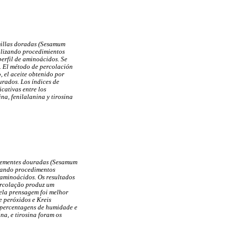
emillas doradas (Sesamum
tilizando procedimientos
perfil de aminoácidos. Se
t. El método de percolación
, el aceite obtenido por
urados. Los índices de
cativas entre los
na, fenilalanina y tirosina
 sementes douradas (Sesamum
lizando procedimentos
 aminoácidos. Os resultados
ercolação produz um
ela prensagem foi melhor
e peróxidos e Kreis
s percentagens de humidade e
na, e tirosina foram os