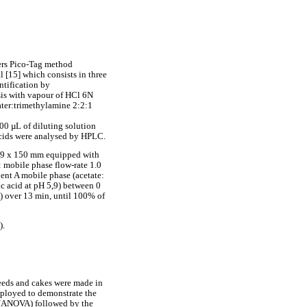
ers Pico-Tag method
 [15] which consists in three
ntification by
ysis with vapour of HCl 6N
ter:trimethylamine 2:2:1
00 µL of diluting solution
oacids were analysed by HPLC.
3,9 x 150 mm equipped with
: mobile phase flow-rate 1.0
ent A mobile phase (acetate:
ic acid at pH 5,9) between 0
4) over 13 min, until 100% of
).
seeds and cakes were made in
mployed to demonstrate the
e (ANOVA) followed by the