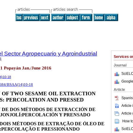
l Sector Agropecuario y Agroindustrial
Services 
1
Journal
.1 Popayán Jan./June 2016
SciELO
14)10-18
Google
18684/BSAA(14)10-18
Article
 OF TWO SESAME OIL EXTRACTION
Spanis
: PERCOLATION AND PRESSED
Article
 DE DOS MÉTODOS DE EXTRACCIÓN DE
Article
AJONJOLÍ:PERCOLACIÓN Y PRENSADO
How to 
DOIS MÉTODOS DE EXTRAÇÃO DE ÓLEO DE
:PERCOLAÇÃO E PRESSIONANDO
SciELO