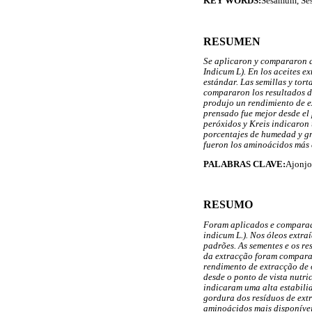
KEY WORDS:
Sesamum, Sesa
RESUMEN
Se aplicaron y compararon d
Indicum L). En los aceites e
estándar. Las semillas y tor
compararon los resultados de
produjo un rendimiento de ex
prensado fue mejor desde el 
peróxidos y Kreis indicaron 
porcentajes de humedad y gra
fueron los aminoácidos más di
PALABRAS CLAVE:
Ajonjol
RESUMO
Foram aplicados e comparad
indicum L.). Nos óleos extra
padrões. As sementes e os re
da extracção foram comparad
rendimento de extracção de 
desde o ponto de vista nutri
indicaram uma alta estabili
gordura dos resíduos de extr
aminoácidos mais disponíveis