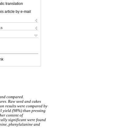
ic translation
is article by e-mail
ks
nk
 and compared.
dures. Raw seed and cakes
ion results were compared by
l yield (98%) than pressing
her content of
ically significant were found
onine, phenylalanine and