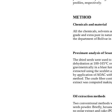
profiles, respectively.
METHOD
Chemicals and material
All the chemicals, solvents
grade and extra pure in nat
the department of Bolívar in 
Proximate analysis of Ses
The dried seeds were used t
dehydration at 100-105°C ov
gravimetrically in a blast f
extracted using the soxhlet 
by application of AOAC with 
method. The crude fiber con
extract was computed making
Oil extraction methods
Two conventional methods wer
seeds powder. Briefly, hexan
no polar extract and cake (P