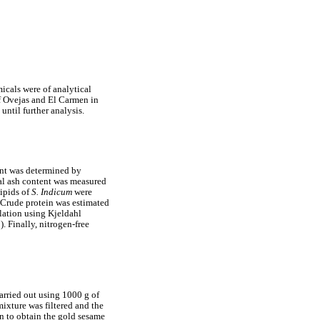
cals were of analytical
f Ovejas and El Carmen in
until further analysis.
ent was determined by
al ash content was measured
lipids of
S. Indicum
were
 Crude protein was estimated
lation using Kjeldahl
 Finally, nitrogen-free
arried out using 1000 g of
ixture was filtered and the
on to obtain the gold sesame