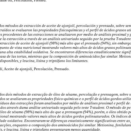
me oil, Percolation, Pressed.
os métodos de extracción de aceite de ajonjolí, percolación y prensado, sobre s
xtraídos se evaluaron las propiedades fisicoquímicas y el perfil de ácidos grasos u
tas procedentes de las extracciones se analizaron por medio de análisis proximal y 
 la extracción a través de un análisis univariado seguido por la prueba T-studen
tracción de aceite de ajonjolí (98%) más alto que el prensado (94%), sin embargo
punto de vista nutricional mostrando valores más altos de ácidos grasos poliinsat
una alta estabilidad oxidativa. Se encontraron diferencias estadísticamente signifi
sa de las tortas, mientras que la composición de aminoácidos fue similar. Metioni
sponibles, y leucina, lisina y triptófano los limitantes.
í, Aceite de ajonjolí, Percolación, Prensado.
os dois métodos de extracção de óleo de sésamo, percolação e prensagem, sobre
ídos se avaliaram as propriedades físico-químicas e o perfil de ácidos gordos uti
síduos das extracções foram analisados por médio de análises proximal e perfil de
os através duma análise univariado seguida pelo teste T-student. O método de p
óleo de sésamo (98%) mais alto do que a prensagem (94%), porém, o óleo obtido p
cional mostrando valores mais altos de ácidos gordos polinsaturados. Os índices d
dade oxidativa. Encontraram-se diferenças estatisticamente significativas entre a
acções, enquanto a composição dos aminoácidos foi similar. Metionina, fenilalani
, e leucina, lisina e triptofano presentaram menos quantidade.