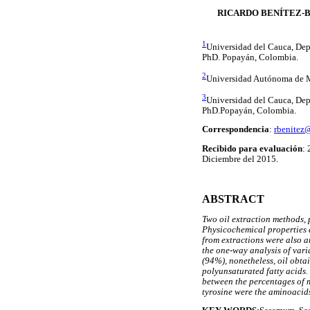
RICARDO BENÍTEZ-
1
Universidad del Cauca, Dep
PhD. Popayán, Colombia.
2
Universidad Autónoma de M
3
Universidad del Cauca, Dep
PhD.Popayán, Colombia.
Correspondencia
:
rbenitez
Recibido para evaluación
:
Diciembre del 2015.
ABSTRACT
Two oil extraction methods,
Physicochemical properties a
from extractions were also a
the one-way analysis of vari
(94%), nonetheless, oil obta
polyunsaturated fatty acids. 
between the percentages of m
tyrosine were the aminoacids