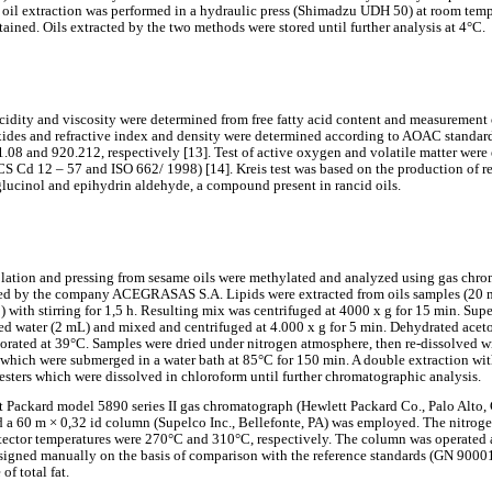
e oil extraction was performed in a hydraulic press (Shimadzu UDH 50) at room temp
ained. Oils extracted by the two methods were stored until further analysis at 4°C.
idity and viscosity were determined from free fatty acid content and measurement o
roxides and refractive index and density were determined according to AOAC standa
.08 and 920.212, respectively [13]. Test of active oxygen and volatile matter were
 Cd 12 – 57 and ISO 662/ 1998) [14]. Kreis test was based on the production of re
lucinol and epihydrin aldehyde, a compound present in rancid oils.
colation and pressing from sesame oils were methylated and analyzed using gas chr
ed by the company ACEGRASAS S.A. Lipids were extracted from oils samples (20 m
 with stirring for 1,5 h. Resulting mix was centrifuged at 4000 x g for 15 min. Sup
ed water (2 mL) and mixed and centrifuged at 4.000 x g for 5 min. Dehydrated acet
orated at 39°C. Samples were dried under nitrogen atmosphere, then re-dissolved 
 which were submerged in a water bath at 85°C for 150 min. A double extraction wi
 esters which were dissolved in chloroform until further chromatographic analysis.
 Packard model 5890 series II gas chromatograph (Hewlett Packard Co., Palo Alto,
d a 60 m × 0,32 id column (Supelco Inc., Bellefonte, PA) was employed. The nitrogen
tector temperatures were 270°C and 310°C, respectively. The column was operated
igned manually on the basis of comparison with the reference standards (GN 90001
of total fat.