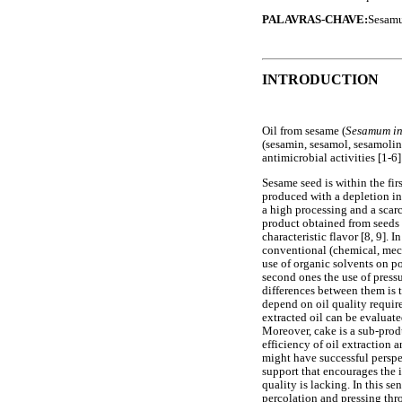
PALAVRAS-CHAVE:
Sesamu
INTRODUCTION
Oil from sesame (
Sesamum i
(sesamin, sesamol, sesamolin
antimicrobial activities [1-6]
Sesame seed is within the fi
produced with a depletion in 
a high processing and a scarc
product obtained from seeds (
characteristic flavor [8, 9]. I
conventional (chemical, mech
use of organic solvents on po
second ones the use of press
differences between them is t
depend on oil quality requir
extracted oil can be evaluat
Moreover, cake is a sub-produ
efficiency of oil extraction 
might have successful perspec
support that encourages the 
quality is lacking. In this 
percolation and pressing thr