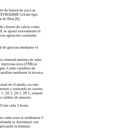
tir de harina de yuca se
y DEXTROZIME GA del tipo
 de fibra [6].
 de cloruro de calcio como
pH, se ajustó nuevamente el
con agitación constante
d de glucosa mediante el
dio mineral mínimo de sales
tripticasa soya (TSB) al
 rpm. Como variables de
análisis mediante la técnica
ional en el medio, en este
ctrones y teniendo en cuenta
:1, 20:1, 24:1, 28:1, usando
no sulfato de amonio.
00 nm cada 3 horas,
, en cada zona se sembraron 5
estimada se determinó con
aplicando la fórmula