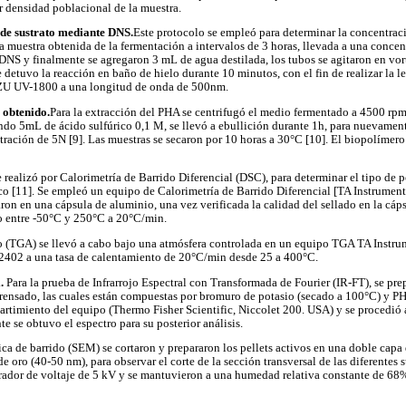
r densidad poblacional de la muestra.
de sustrato mediante DNS.
Este protocolo se empleó para determinar la concentraci
a muestra obtenida de la fermentación a intervalos de 3 horas, llevada a una conce
DNS y finalmente se agregaron 3 mL de agua destilada, los tubos se agitaron en vort
 detuvo la reacción en baño de hielo durante 10 minutos, con el fin de realizar la le
U UV-1800 a una longitud de onda de 500nm.
 obtenido.
Para la extracción del PHA se centrifugó el medio fermentado a 4500 rp
ndo 5mL de ácido sulfúrico 0,1 M, se llevó a ebullición durante 1h, para nuevamente
ación de 5N [9]. Las muestras se secaron por 10 horas a 30°C [10]. El biopolímer
 realizó por Calorimetría de Barrido Diferencial (DSC), para determinar el tipo de p
co [11]. Se empleó un equipo de Calorimetría de Barrido Diferencial [TA Instrumen
ron en una cápsula de aluminio, una vez verificada la calidad del sellado en la cáps
o entre -50°C y 250°C a 20°C/min.
co (TGA) se llevó a cabo bajo una atmósfera controlada en un equipo TGA TA Instr
402 a una tasa de calentamiento de 20°C/min desde 25 a 400°C.
.
Para la prueba de Infrarrojo Espectral con Transformada de Fourier (IR-FT), se prep
prensado, las cuales están compuestas por bromuro de potasio (secado a 100°C) y 
partimiento del equipo (Thermo Fisher Scientific, Niccolet 200. USA) y se procedió a
te se obtuvo el espectro para su posterior análisis.
ica de barrido (SEM) se cortaron y prepararon los pellets activos en una doble capa
e oro (40-50 nm), para observar el corte de la sección transversal de las diferentes s
ador de voltaje de 5 kV y se mantuvieron a una humedad relativa constante de 68