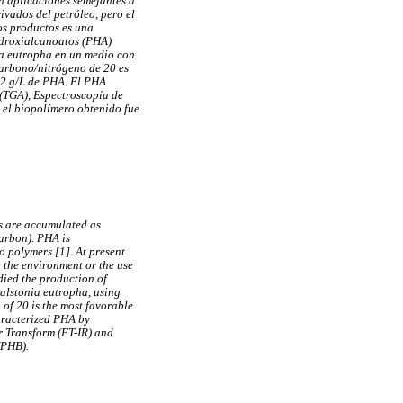
n aplicaciones semejantes a
ivados del petróleo, pero el
os productos es una
hidroxialcanoatos (PHA)
a eutropha en un medio con
carbono/nitrógeno de 20 es
62 g/L de PHA. El PHA
 (TGA), Espectroscopía de
 el biopolímero obtenido fue
As are accumulated as
carbon). PHA is
o polymers [1]. At present
o the environment or the use
died the production of
alstonia eutropha, using
 of 20 is the most favorable
aracterized PHA by
r Transform (FT-IR) and
(PHB).