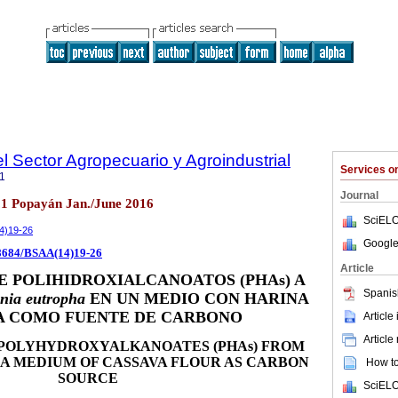
l Sector Agropecuario y Agroindustrial
Services 
1
Journal
.1 Popayán Jan./June 2016
SciELO
14)19-26
Google
.18684/BSAA(14)19-26
Article
 POLIHIDROXIALCANOATOS (PHAs) A
Spanis
onia eutropha
EN UN MEDIO CON HARINA
A COMO FUENTE DE CARBONO
Article
Article
 POLYHYDROXYALKANOATES (PHAs) FROM
 A MEDIUM OF CASSAVA FLOUR AS CARBON
How to 
SOURCE
SciELO