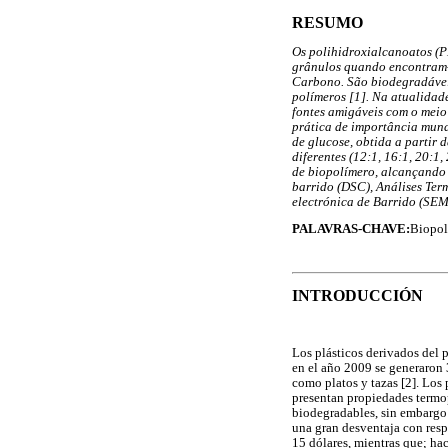
RESUMO
Os polihidroxialcanoatos (PH
grânulos quando encontram-s
Carbono. São biodegradáveis
polímeros [1]. Na atualidad
fontes amigáveis com o meio
prática de importância mund
de glucose, obtida a partir
diferentes (12:1, 16:1, 20:1
de biopolímero, alcançando 
barrido (DSC), Análises Ter
electrónica de Barrido (SEM
PALAVRAS-CHAVE:
Biopol
INTRODUCCIÓN
Los plásticos derivados del p
en el año 2009 se generaron 
como platos y tazas [2]. Los
presentan propiedades termo
biodegradables, sin embargo 
una gran desventaja con resp
15 dólares, mientras que; hac