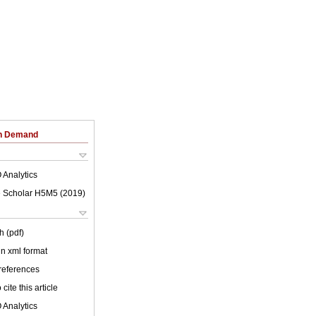
on Demand
 Analytics
 Scholar H5M5 (
2019
)
h (pdf)
 in xml format
 references
cite this article
 Analytics