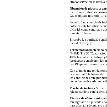
crioconservación se llevó a c
Obtención de glucosa a part
realizó una hidrólisis enzi
Glucoamilasa (glucano 1,4 alf
Se realizó una mezcla de har
cofactor, esta hidrólisis se
pH a 4,3 como condición ópt
durante 18 horas.
El jarabe fue purificado em
método DNS [7].
Fermentación bacteriana 
(MSM) [1] a 30°C, agitación 
10%, la cual se centrifugó y
respuesta se emplearon las p
de DNS para consumo de sust
Con el fin de inducir la form
caso se limitó la fuente de n
las condiciones estequiométr
como fuente de carbono jarab
Prueba de turbidez.
Se reali
relacionándolo con la densi
Técnica de número más pro
microgotas de 3 µL cada una,
base a la tabla de número más