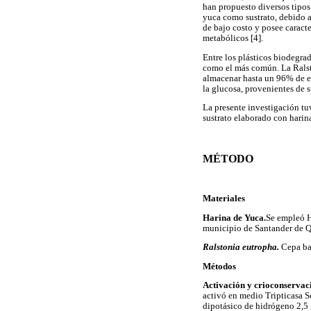
han propuesto diversos tipos
yuca como sustrato, debido a
de bajo costo y posee caract
metabólicos [4].
Entre los plásticos biodegra
como el más común. La Ralsto
almacenar hasta un 96% de es
la glucosa, provenientes de 
La presente investigación tu
sustrato elaborado con harin
MÉTODO
Materiales
Harina de Yuca.
Se empleó H
municipio de Santander de Q
Ralstonia eutropha.
Cepa bac
Métodos
Activación y crioconservac
activó en medio Tripticasa S
dipotásico de hidrógeno 2,5 