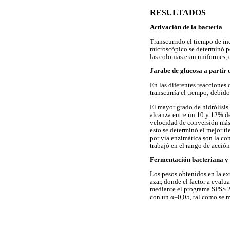
RESULTADOS
Activación de la bacteria
Transcurrido el tiempo de in
microscópico se determinó po
las colonias eran uniformes,
Jarabe de glucosa a partir 
En las diferentes reacciones 
transcurría el tiempo; debido
El mayor grado de hidrólisis 
alcanza entre un 10 y 12% de
velocidad de conversión más 
esto se determinó el mejor ti
por vía enzimática son la co
trabajó en el rango de acció
Fermentación bacteriana y 
Los pesos obtenidos en la ex
azar, donde el factor a eval
mediante el programa SPSS 20
con un α=0,05, tal como se m