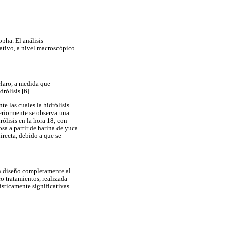
pha. El análisis
ativo, a nivel macroscópico
claro, a medida que
rólisis [6].
e las cuales la hidrólisis
eriormente se observa una
ólisis en la hora 18, con
sa a partir de harina de yuca
irecta, debido a que se
un diseño completamente al
o tratamientos, realizada
sticamente significativas