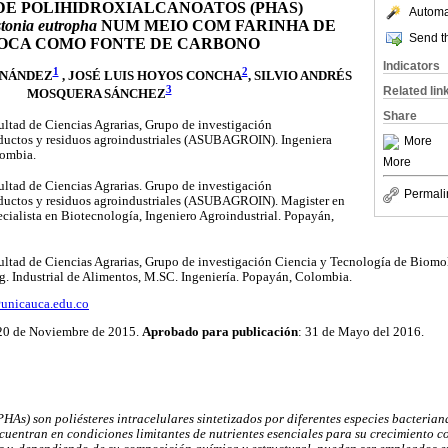
E POLIHIDROXIALCANOATOS (PHAS)
Automat
tonia eutropha
NUM MEIO COM FARINHA DE
Send th
OCA COMO FONTE DE CARBONO
Indicators
1
2
RNÁNDEZ
, JOSÉ LUIS HOYOS CONCHA
, SILVIO ANDRÉS
Related lin
3
MOSQUERA SÁNCHEZ
Share
ltad de Ciencias Agrarias, Grupo de investigación
uctos y residuos agroindustriales (ASUBAGROIN). Ingeniera
More
lombia.
More
ltad de Ciencias Agrarias. Grupo de investigación
Permali
uctos y residuos agroindustriales (ASUBAGROIN). Magister en
ecialista en Biotecnología, Ingeniero Agroindustrial. Popayán,
ultad de Ciencias Agrarias, Grupo de investigación Ciencia y Tecnología de Biomol
g. Industrial de Alimentos, M.SC. Ingeniería. Popayán, Colombia.
unicauca.edu.co
 20 de Noviembre de 2015.
Aprobado para publicación
: 31 de Mayo del 2016.
HAs) son poliésteres intracelulares sintetizados por diferentes especies bacterian
uentran en condiciones limitantes de nutrientes esenciales para su crecimiento c