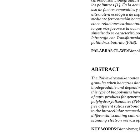
carbono, son biodegradables
los polímeros [1]. En la act
uso de fuentes renovables y
alternativa ecológica de im
mediante fermentación bact
cinco relaciones carbono/nit
la que más favorece la acum
sintetizado se caracterizó p
Infrarrojo con Transformada
polihidroxibutirato (PHB).
PALABRAS CLAVE:
Biopol
ABSTRACT
The Polyhydroxyalkanoates (P
granules when bacterias don'
biodegradable and depending 
this type of biopolymers hav
of agro-products for generat
polyhydroxyalkanoates (PHA)
five different ratios carbon/
to the intracellular accumu
differential scanning calor
scanning electron microscop
KEY WORDS:
Biopolymer, 