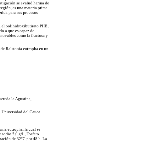
stigación se evaluó harina de
región, es una materia prima
erida para sus procesos
a el polihidroxibutirato PHB,
do a que es capaz de
enovables como la fructosa y
 de Ralstonia eutropha en un
ereda la Agustina,
a Universidad del Cauca.
ia eutropha, la cual se
 sodio 5,0 g/L, Fosfato
ubación de 32°C por 48 h. La