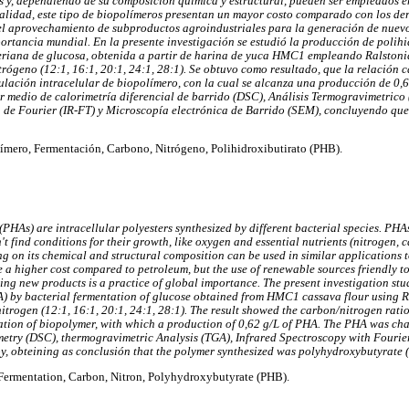
 y, dependiendo de su composición química y estructural, pueden ser empleados e
ualidad, este tipo de biopolímeros presentan un mayor costo comparado con los der
 el aprovechamiento de subproductos agroindustriales para la generación de nuev
portancia mundial. En la presente investigación se estudió la producción de poli
eriana de glucosa, obtenida a partir de harina de yuca HMC1 empleando Ralstoni
rógeno (12:1, 16:1, 20:1, 24:1, 28:1). Se obtuvo como resultado, que la relación 
ulación intracelular de biopolímero, con la cual se alcanza una producción de 0,
or medio de calorimetría diferencial de barrido (DSC), Análisis Termogravimetrico
 de Fourier (IR-FT) y Microscopía electrónica de Barrido (SEM), concluyendo que
ímero, Fermentación, Carbono, Nitrógeno, Polihidroxibutirato (PHB).
HAs) are intracellular polyesters synthesized by different bacterial species. PH
t find conditions for their growth, like oxygen and essential nutrients (nitrogen, 
on its chemical and structural composition can be used in similar applications t
e a higher cost compared to petroleum, but the use of renewable sources friendly t
ing new products is a practice of global importance. The present investigation stu
 by bacterial fermentation of glucose obtained from HMC1 cassava flour using R
nitrogen (12:1, 16:1, 20:1, 24:1, 28:1). The result showed the carbon/nitrogen ratio
lation of biopolymer, with which a production of 0,62 g/L of PHA. The PHA was ch
imetry (DSC), thermogravimetric Analysis (TGA), Infrared Spectroscopy with Fourie
y, obteining as conclusión that the polymer synthesized was polyhydroxybutyrate 
Fermentation, Carbon, Nitron, Polyhydroxybutyrate (PHB).