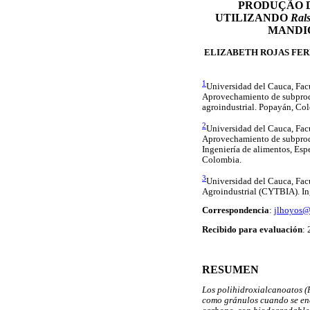
PRODUÇÃO D
UTILIZANDO
Rals
MANDI
ELIZABETH ROJAS FE
1
Universidad del Cauca, Facu
Aprovechamiento de subprod
agroindustrial. Popayán, Co
2
Universidad del Cauca, Facu
Aprovechamiento de subprod
Ingeniería de alimentos, Esp
Colombia.
3
Universidad del Cauca, Fac
Agroindustrial (CYTBIA). In
Correspondencia
:
jlhoyos@
Recibido para evaluación
:
RESUMEN
Los polihidroxialcanoatos (P
como gránulos cuando se enc