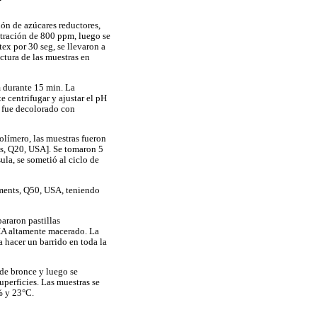
ón de azúcares reductores,
ntración de 800 ppm, luego se
ex por 30 seg, se llevaron a
ctura de las muestras en
m durante 15 min. La
 centrifugar y ajustar el pH
o fue decolorado con
olímero, las muestras fueron
ts, Q20, USA]. Se tomaron 5
ula, se sometió al ciclo de
uments, Q50, USA, teniendo
araron pastillas
PHA altamente macerado. La
 hacer un barrido en toda la
 de bronce y luego se
uperficies. Las muestras se
% y 23°C.