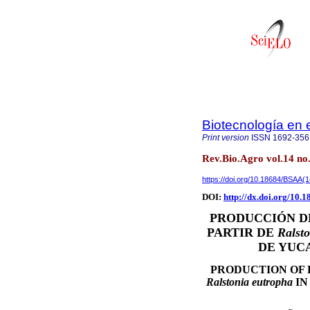
Biotecnología en e
Print version
ISSN
1692-356
Rev.Bio.Agro vol.14 no
https://doi.org/10.18684/BSAA(
DOI:
http://dx.doi.org/10
PRODUCCIÓN DE
PARTIR DE
Ralst
DE YUC
PRODUCTION OF
Ralstonia eutropha
IN