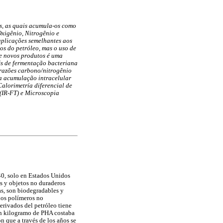
as, as quais acumula-os como
Oxigênio, Nitrogênio e
aplicações semelhantes aos
os do petróleo, mas o uso de
e novos produtos é uma
és de fermentação bacteriana
 razões carbono/nitrogênio
na acumulação intracelular
alorimetría diferencial de
(IR-FT) e Microscopia
 40, solo en Estados Unidos
s y objetos no duraderos
as, son biodegradables y
los polímeros no
erivados del petróleo tiene
 un kilogramo de PHA costaba
n que a través de los años se