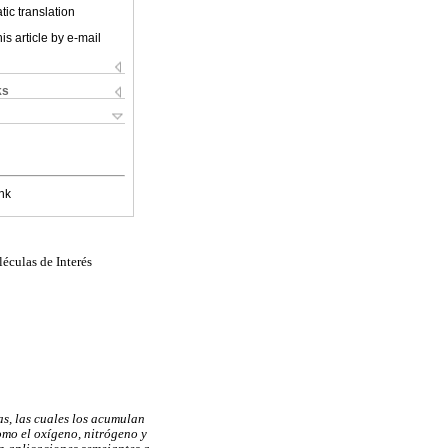
ic translation
is article by e-mail
ks
nk
éculas de Interés
as, las cuales los acumulan
omo el oxígeno, nitrógeno y