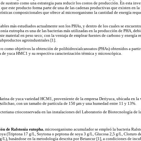
 de sustrato como una estrategia para reducir los costos de producción. En esta inve
 que este producto forma parte de una de las cadenas productivas que existen en la 
erísticas composicionales que ofrece al microorganismo la cantidad de energía requ
dables más estudiados actualmente son los PHAs, y dentro de los cuales se encuentr
nia eutropha es una de las bacterias más utilizadas en la producción de PHA, debi
te material en peso seco; con la ventaja de emplear fuentes de carbono y energía r
subproductos agroindustriales [1].
vo como objetivos la obtención de polihidroxialcanoatos (PHAs) obtenidos a partir
a de yuca HMC1 y su respectiva caracterización térmica y microscópica.
arina de yuca variedad HCM1, proveniente de la empresa Deriyuca, ubicada en la v
uilichao, con un tamaño de partícula de 150 µm y una humedad entre 11 y 13%.
teriana crioconservada en las instalaciones del Laboratorio de Biotecnología de l
ión de Ralstonia eutopha.
microorganismo acumulador se empleó la bacteria Ralston
oya (Triptona 17 g/L, Soytona o peptona de soya 3 g/L, Glucosa 2,5 g/L, Cloruro de
g/L), basándose en la metodología descrita por Betancur [1], a condiciones de inc