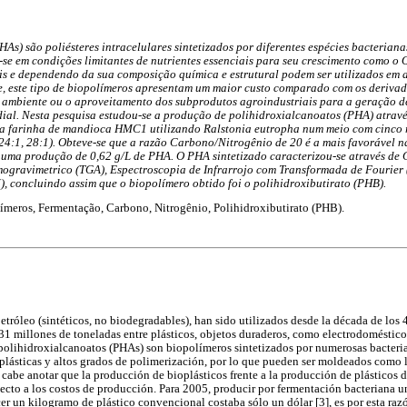
As) são poliésteres intracelulares sintetizados por diferentes espécies bacterian
e em condições limitantes de nutrientes essenciais para seu crescimento como o 
 e dependendo da sua composição química e estrutural podem ser utilizados em 
e, este tipo de biopolímeros apresentam um maior custo comparado com os derivad
 ambiente ou o aproveitamento dos subprodutos agroindustriais para a geração d
ial. Nesta pesquisa estudou-se a produção de polihidroxialcanoatos (PHA) atrav
 da farinha de mandioca HMC1 utilizando Ralstonia eutropha num meio com cinco
, 24:1, 28:1). Obteve-se que a razão Carbono/Nitrogênio de 20 é a mais favorável 
uma produção de 0,62 g/L de PHA. O PHA sintetizado caracterizou-se através de C
mogravimetrico (TGA), Espectroscopia de Infrarrojo com Transformada de Fourier 
), concluindo assim que o biopolímero obtido foi o polihidroxibutirato (PHB).
ímeros, Fermentação, Carbono, Nitrogênio, Polihidroxibutirato (PHB).
etróleo (sintéticos, no biodegradables), han sido utilizados desde la década de los
31 millones de toneladas entre plásticos, objetos duraderos, como electrodoméstico
 polihidroxialcanoatos (PHAs) son biopolímeros sintetizados por numerosas bacteri
plásticas y altos grados de polimerización, por lo que pueden ser moldeados como 
cabe anotar que la producción de bioplásticos frente a la producción de plásticos d
ecto a los costos de producción. Para 2005, producir por fermentación bacteriana
er un kilogramo de plástico convencional costaba sólo un dólar [3], es por esta razó