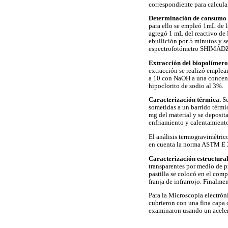
correspondiente para calcula
Determinación de consumo 
para ello se empleó 1mL de l
agregó 1 mL del reactivo de 
ebullición por 5 minutos y se
espectrofotómetro SHIMADZ
Extracción del biopolímero
extracción se realizó emplea
a 10 con NaOH a una concentr
hipoclorito de sodio al 3%.
Caracterización térmica.
Se
sometidas a un barrido térmi
mg del material y se deposita
enfriamiento y calentamient
El análisis termogravimétri
en cuenta la norma ASTM E 2
Caracterización estructural
transparentes por medio de 
pastilla se colocó en el com
franja de infrarrojo. Finalmen
Para la Microscopía electrón
cubrieron con una fina capa d
examinaron usando un aceler