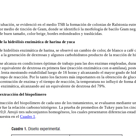
cubación, se evidenció en el medio TSB la formación de colonias de Ralstonia eutro
r medio de tinción de Gram, donde se identificó la morfología de bacilo Gram neg
 de buen tamaño, color beige, bordes redondeados y traslúcidas.
de la hidrólisis enzimática de harina de yuca
de hidrólisis enzimática de harina, se observó un cambio de color, de blanco a café 
 a la generación de dextrosas y algunos carbohidratos producto de la reacción de hid
se alcanza en condiciones óptimas de trabajo para las dos enzimas empleadas, durant
 equivalente de dextrosa en primera fase (reacción enzimática con α-amilasa), post
lenta mostrando estabilidad luego de 16 horas y alcanzando el mayor grado de hidr
empo de reacción. Por lo tanto los factores más importantes en la obtención de gluco
ncentración de enzima y el tiempo de reacción, la temperatura no influyó de forma d
n enzimática, alcanzando así un equivalente de dextrosa del 79%.
extracción del biopolímero
tracción del biopolímero de cada uno de los tratamientos, se evaluaron mediante 
uar fue la relación carbono/nitrógeno. La prueba de promedios de Tukey para los cinc
,0. Arrojó tres subconjuntos homogéneos, los cuales presentaron diferencias estadí
uestra en el
Cuadro 1
.