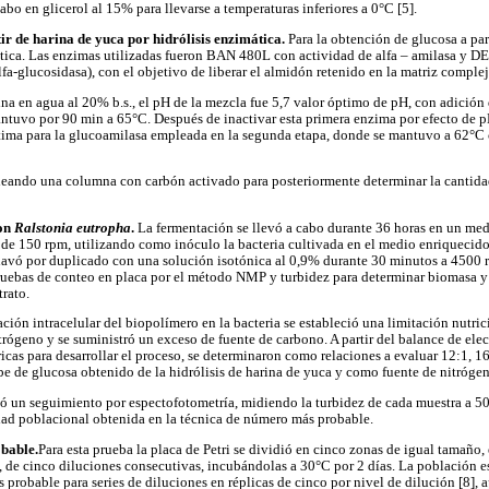
abo en glicerol al 15% para llevarse a temperaturas inferiores a 0°C [5].
ir de harina de yuca por hidrólisis enzimática.
Para la obtención de glucosa a par
mática. Las enzimas utilizadas fueron BAN 480L con actividad de alfa – amilasa 
a-glucosidasa), con el objetivo de liberar el almidón retenido en la matriz compleja
ina en agua al 20% b.s., el pH de la mezcla fue 5,7 valor óptimo de pH, con adición
 mantuvo por 90 min a 65°C. Después de inactivar esta primera enzima por efecto de 
ima para la glucoamilasa empleada en la segunda etapa, donde se mantuvo a 62°C 
pleando una columna con carbón activado para posteriormente determinar la cantida
con
Ralstonia eutropha
.
La fermentación se llevó a cabo durante 36 horas en un me
de 150 rpm, utilizando como inóculo la bacteria cultivada en el medio enriquecido 
 lavó por duplicado con una solución isotónica al 0,9% durante 30 minutos a 4500
ruebas de conteo en placa por el método NMP y turbidez para determinar biomasa y 
rato.
ación intracelular del biopolímero en la bacteria se estableció una limitación nutric
itrógeno y se suministró un exceso de fuente de carbono. A partir del balance de ele
icas para desarrollar el proceso, se determinaron como relaciones a evaluar 12:1, 16
e de glucosa obtenido de la hidrólisis de harina de yuca y como fuente de nitróge
zó un seguimiento por espectofotometría, midiendo la turbidez de cada muestra a 5
dad poblacional obtenida en la técnica de número más probable.
bable.
Para esta prueba la placa de Petri se dividió en cinco zonas de igual tamaño
 de cinco diluciones consecutivas, incubándolas a 30°C por 2 días. La población 
 probable para series de diluciones en réplicas de cinco por nivel de dilución [8], 