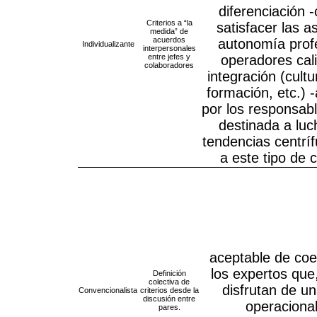
diferenciación 
Criterios a “la
satisfacer las a
medida” de
acuerdos
autonomía profe
Individualizante
interpersonales
entre jefes y
operadores cali
colaboradores
integración (cult
formación, etc.)
por los responsabl
destinada a luc
tendencias centrí
a este tipo de 
aceptable de coe
los expertos que,
Definición
colectiva de
disfrutan de u
Convencionalista
criterios desde la
discusión entre
operaciona
pares.