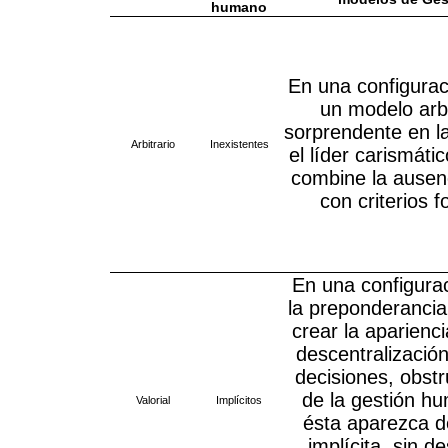
humano
En una configurac
un modelo arbi
sorprendente en l
Arbitrario
Inexistentes
el líder carismát
combine la ausen
con criterios 
En una configurac
la preponderancia 
crear la aparienc
descentralizació
decisiones, obstr
de la gestión h
Valorial
Implícitos
ésta aparezca 
implícita, sin d