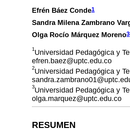
1
Efrén Báez Conde
Sandra Milena Zambrano Var
3
Olga Rocío Márquez Moreno
1
Universidad Pedagógica y T
efren.baez@uptc.edu.co
2
Universidad Pedagógica y T
sandra.zambrano01@uptc.ed
3
Universidad Pedagógica y T
olga.marquez@uptc.edu.co
RESUMEN