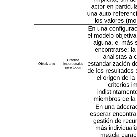
actor en particul
una auto-referenc
los valores (mod
En una configurac
el modelo objetiva
alguna, el más 
encontrarse: la
analistas a 
Criterios
estandarización d
Objetivante
impersonales
para todos
de los resultados
el origen de la
criterios 
indistintament
miembros de la 
En una adocrac
esperar encontra
gestión de rec
más individuali
mezcla caract