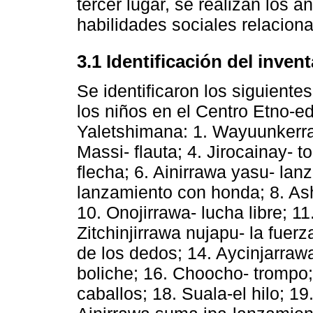
tercer lugar, se realizan los a
habilidades sociales relaciona
3.1 Identificación del inve
Se identificaron los siguiente
los niños en el Centro Etno-e
Yaletshimana: 1. Wayuunkerra-
Massi- flauta; 4. Jirocainay- 
flecha; 6. Ainirrawa yasu- la
lanzamiento con honda; 8. Ash
10. Onojirrawa- lucha libre; 11
Zitchinjirrawa nujapu- la fuerz
de los dedos; 14. Aycinjarraw
boliche; 16. Choocho- trompo
caballos; 18. Suala-el hilo; 19