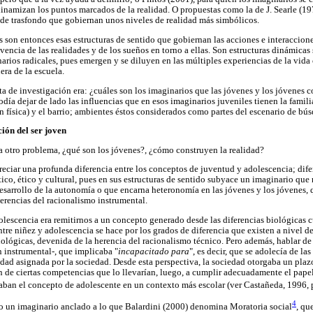
 dinamizan los puntos marcados de la realidad. O propuestas como la de J. Searle (19
s de trasfondo que gobiernan unos niveles de realidad más simbólicos.
s son entonces esas estructuras de sentido que gobiernan las acciones e interaccion
encia de las realidades y de los sueños en torno a ellas. Son estructuras dinámicas 
rios radicales, pues emergen y se diluyen en las múltiples experiencias de la vida 
era de la escuela.
ta de investigación era: ¿cuáles son los imaginarios que las jóvenes y los jóvenes c
odía dejar de lado las influencias que en esos imaginarios juveniles tienen la famili
ón física) y el barrio; ambientes éstos considerados como partes del escenario de b
ión del ser joven
 otro problema, ¿qué son los jóvenes?, ¿cómo construyen la realidad?
eciar una profunda diferencia entre los conceptos de juventud y adolescencia; dife
tico, ético y cultural, pues en sus estructuras de sentido subyace un imaginario qu
desarrollo de la autonomía o que encarna heteronomía en las jóvenes y los jóvenes, 
erencias del racionalismo instrumental.
olescencia era remitirnos a un concepto generado desde las diferencias biológicas c
entre niñez y adolescencia se hace por los grados de diferencia que existen a nivel 
iológicas, devenida de la herencia del racionalismo técnico. Pero además, hablar de 
 instrumental-, que implicaba "
incapacitado para
", es decir, que se adolecía de la
ad asignada por la sociedad. Desde esta perspectiva, la sociedad otorgaba un plaz
n de ciertas competencias que lo llevarían, luego, a cumplir adecuadamente el papel
zaban el concepto de adolescente en un contexto más escolar (ver Castañeda, 1996, 
4
do un imaginario anclado a lo que Balardini (2000) denomina Moratoria social
, qu