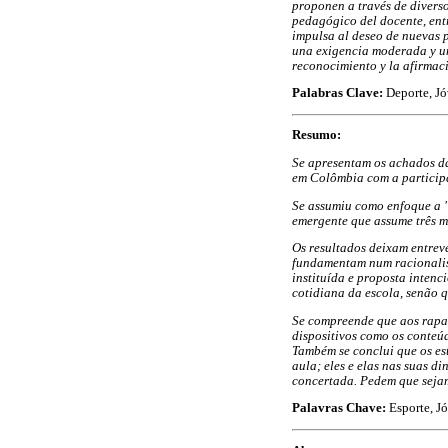
proponen a través de diverso
pedagógico del docente, entr
impulsa al deseo de nuevas p
una exigencia moderada y una
reconocimiento y la afirmac
Palabras Clave:
Deporte, Jó
Resumo:
Se apresentam os achados da
em Colômbia com a participa
Se assumiu como enfoque a 
emergente que assume três m
Os resultados deixam entrev
fundamentam num racionalism
instituída e proposta intenc
cotidiana da escola, senão 
Se compreende que aos rapaz
dispositivos como os conteúd
Também se conclui que os es
aula; eles e elas nas suas 
concertada. Pedem que sejam
Palavras Chave:
Esporte, Jó