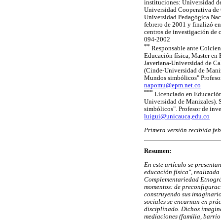
instituciones: Universidad 
Universidad Cooperativa de 
Universidad Pedagógica Naci
febrero de 2001 y finalizó en
centros de investigación de 
094-2002
**
Responsable ante Colcienc
Educación física, Master en 
Javeriana-Universidad de Ca
(Cinde-Universidad de Maniz
Mundos simbólicos" Profesor
napomu@epm.net.co
***
Licenciado en Educación
Universidad de Manizales).
simbólicos". Profesor de inv
luigui@unicauca,edu.co
Primera versión recibida feb
Resumen:
En este artículo se presenta
educación física", realizada
Complementariedad Etnográfi
momentos: de preconfiguració
construyendo sus imaginario
sociales se encarnan en prác
disciplinado. Dichos imagina
mediaciones (familia, barrio