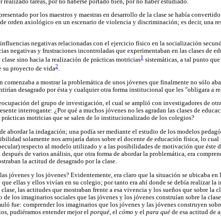
er realizado tareas, por no haberse portado bien, por no haber estudiado.
s presentado por los maestros y maestras en desarrollo de la clase se había convertido
 orden axiológico en un escenario de violencia y discriminación; es decir, una re
 influencias negativas relacionadas con el ejercicio físico en la socialización secund
cias negativas y frustraciones incontroladas que experimentaban en las clases de ed
1
 clase sino hacia la realización de prácticas motricias
sistemáticas, a tal punto q
2
 su proyecto de vida
.
ión comenzaba a mostrar la problemática de unos jóvenes que finalmente no sólo aba
tirían desagrado por ésta y cualquier otra forma institucional que les "obligara a rea
reocupación del grupo de investigación, el cual se amplió con investigadores de otr
esente interrogante: ¿Por qué a muchos jóvenes no les agradan las clases de educac
prácticas motricias que se salen de lo institucionalizado de los colegios?
 de abordar la indagación; una podía ser mediante el estudio de los modelos pedagó
ibilidad solamente nos arrojaría datos sobre el docente de educación física, lo cual 
ecular) respecto al modelo utilizado y a las posibilidades de motivación que éste d
 después de varios análisis, que otra forma de abordar la problemática, era compren
straban la actitud de desagrado por la clase.
 las jóvenes y los jóvenes? Evidentemente, era claro que la situación se ubicaba en l
 que ellas y ellos vivían en su colegio; por tanto era ahí donde se debía realizar la 
a clase, las actitudes que mostraban frente a esa vivencia y los sueños que sobre la c
de los imaginarios sociales que las jóvenes y los jóvenes construían sobre la clase
uló fue: comprender los imaginarios que los jóvenes y las jóvenes construyen sobr
ios, pudiéramos entender mejor el
porqué
, el
cómo
y el
para qué
de esa actitud de 