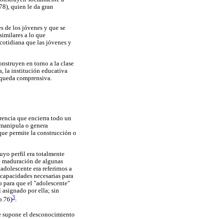
78), quien le da gran
es de los jóvenes y que se
similares a lo que
cotidiana que las jóvenes y
onstruyen en torno a la clase
a, la institución educativa
úsqueda comprensiva.
rencia que encierra todo un
e manipula o genera
que permite la construcción o
uyo perfil era totalmente
de maduración de algunas
adolescente era referirnos a
s capacidades necesarias para
o para que el "adolescente"
 asignado por ella; sin
3
p.76)
.
e supone el desconocimiento