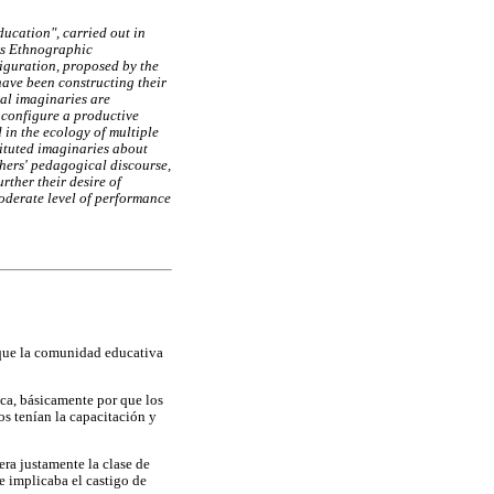
ducation", carried out in
as Ethnographic
iguration, proposed by the
have been constructing their
ial imaginaries are
o configure a productive
d in the ecology of multiple
tituted imaginaries about
chers' pedagogical discourse,
rther their desire of
oderate level of performance
 que la comunidad educativa
ica, básicamente por que los
os tenían la capacitación y
era justamente la clase de
e implicaba el castigo de