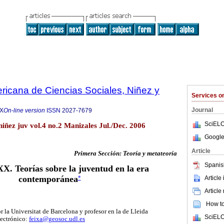
ricana de Ciencias Sociales, Niñez y
Services 
Journal
5X
On-line version
ISSN
2027-7679
SciELO
niñez juv vol.4 no.2 Manizales Jul./Dec. 2006
Google
Article
Primera Sección: Teoría y metateoría
Spanis
X. Teorías sobre la juventud en la era
contemporánea
Article
*
Article
How to 
 la Universitat de Barcelona y profesor en la de Lleida
SciELO
lectrónico:
feixa@geosoc.udl.es