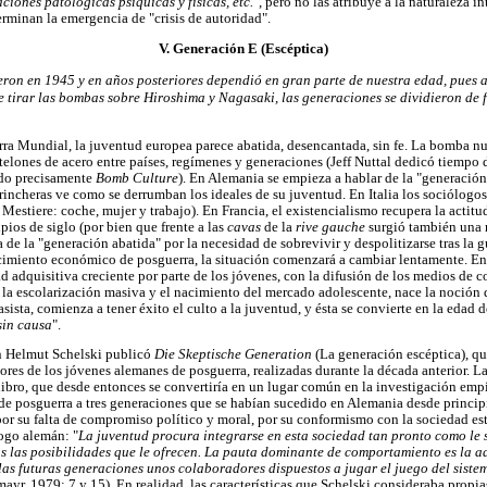
ciones patológicas psíquicas y físicas, etc.
", pero no las atribuye a la naturaleza i
erminan la emergencia de "crisis de autoridad".
V. Generación E (Escéptica)
eron en 1945 y en años posteriores dependió en gran parte de nuestra edad, pues a
e tirar las bombas sobre Hiroshima y Nagasaki, las generaciones se dividieron de 
erra Mundial, la juventud europea parece abatida, desencantada, sin fe. La bomba nu
 telones de acero entre países, regímenes y generaciones (Jeff Nuttal dedicó tiempo 
ado precisamente
Bomb Culture
). En Alemania se empieza a hablar de la "generación
 trincheras ve como se derrumban los ideales de su juventud. En Italia los sociólogo
estiere: coche, mujer y trabajo). En Francia, el existencialismo recupera la actitu
ios de siglo (por bien que frente a las
cavas
de la
rive gauche
surgió también una
 de la "generación abatida" por la necesidad de sobrevivir y despolitizarse tras la gu
cimiento económico de posguerra, la situación comenzará a cambiar lentamente. En
 adquisitiva creciente por parte de los jóvenes, con la difusión de los medios de
la escolarización masiva y el nacimiento del mercado adolescente, nace la noción 
sista, comienza a tener éxito el culto a la juventud, y ésta se convierte en la eda
sin causa
".
n Helmut Schelski publicó
Die Skeptische Generation
(La generación escéptica), qu
ores de los jóvenes alemanes de posguerra, realizadas durante la década anterior. Las
libro, que desde entonces se convertiría en un lugar común en la investigación empí
de posguerra a tres generaciones que se habían sucedido en Alemania desde principi
por su falta de compromiso político y moral, por su conformismo con la sociedad es
ogo alemán: "
La juventud procura integrarse en esta sociedad tan pronto como le 
 las posibilidades que le ofrecen. La pauta dominante de comportamiento es la a
as futuras generaciones unos colaboradores dispuestos a jugar el juego del siste
ayr, 1979: 7 y 15). En realidad, las características que Schelski consideraba propi