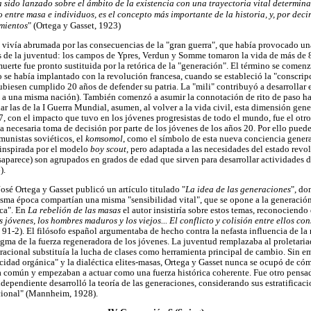
sido lanzado sobre el ámbito de la existencia con una trayectoria vital determin
ntre masa e individuos, es el concepto más importante de la historia, y, por decirl
imientos
" (Ortega y Gasset, 1923)
vivía abrumada por las consecuencias de la "gran guerra", que había provocado un
s de la juventud: los campos de Ypres, Verdun y Somme tomaron la vida de más de 8
muerte fue pronto sustituida por la retórica de la "generación". El término se comenz
io se había implantado con la revolución francesa, cuando se estableció la "conscripc
ubiesen cumplido 20 años de defender su patria. La "mili" contribuyó a desarrollar 
 a una misma nación). También comenzó a asumir la connotación de rito de paso hac
lar las de la I Guerra Mundial, asumen, al volver a la vida civil, esta dimensión gene
7, con el impacto que tuvo en los jóvenes progresistas de todo el mundo, fue el otr
a necesaria toma de decisión por parte de los jóvenes de los años 20. Por ello pued
munistas soviéticos, el
komsomol
, como el símbolo de esta nueva conciencia genera
 inspirada por el modelo
boy scout
, pero adaptada a las necesidades del estado revol
esaparece) son agrupados en grados de edad que sirven para desarrollar actividades 
).
osé Ortega y Gasset publicó un artículo titulado "
La idea de las generaciones
", do
sma época compartían una misma "sensibilidad vital", que se opone a la generación 
ica". En
La rebelión de las masas
el autor insistiría sobre estos temas, reconociendo
s jóvenes, los hombres maduros y los viejos... El conflicto y colisión entre ellos con
: 91-2). El filósofo español argumentaba de hecho contra la nefasta influencia de la 
digma de la fuerza regeneradora de los jóvenes. La juventud remplazaba al proletari
neracional substituía la lucha de clases como herramienta principal de cambio. Sin e
cidad orgánica" y la dialéctica elites-masas, Ortega y Gasset nunca se ocupó de có
a común y empezaban a actuar como una fuerza histórica coherente. Fue otro pensa
ependiente desarrolló la teoría de las generaciones, considerando sus estratificacio
cional" (Mannheim, 1928).