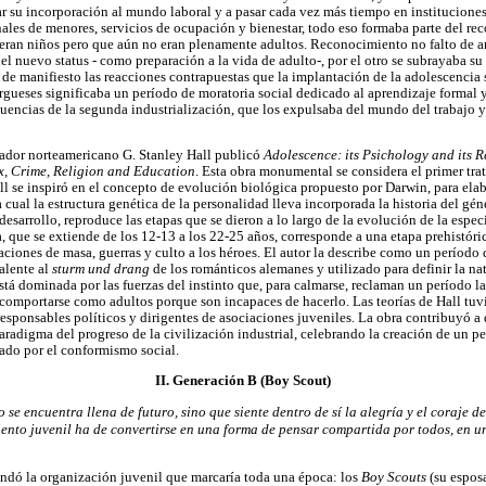
r su incorporación al mundo laboral y a pasar cada vez más tiempo en instituciones
unales de menores, servicios de ocupación y bienestar, todo eso formaba parte del r
 eran niños pero que aún no eran plenamente adultos. Reconocimiento no falto de a
del nuevo status - como preparación a la vida de adulto-, por el otro se subrayaba su 
de manifiesto las reacciones contrapuestas que la implantación de la adolescencia s
rgueses significaba un período de moratoria social dedicado al aprendizaje formal y
cuencias de la segunda industrialización, que los expulsaba del mundo del trabajo 
ador norteamericano G. Stanley Hall publicó
Adolescence: its Psichology and its R
x, Crime, Religion and Education
. Esta obra monumental se considera el primer trat
 se inspiró en el concepto de evolución biológica propuesto por Darwin, para elab
a cual la estructura genética de la personalidad lleva incorporada la historia del 
 desarrollo, reproduce las etapas que se dieron a lo largo de la evolución de la espec
, que se extiende de los 12-13 a los 22-25 años, corresponde a una etapa prehistóri
aciones de masa, guerras y culto a los héroes. El autor la describe como un período 
alente al
sturm und drang
de los románticos alemanes y utilizado para definir la natu
stá dominada por las fuerzas del instinto que, para calmarse, reclaman un período la
comportarse como adultos porque son incapaces de hacerlo. Las teorías de Hall tuv
responsables políticos y dirigentes de asociaciones juveniles. La obra contribuyó a
radigma del progreso de la civilización industrial, celebrando la creación de un pe
zado por el conformismo social.
II. Generación B (Boy Scout)
 se encuentra llena de futuro, sino que siente dentro de sí la alegría y el coraje d
miento juvenil ha de convertirse en una forma de pensar compartida por todos, en u
ndó la organización juvenil que marcaría toda una época: los
Boy Scouts
(su espos