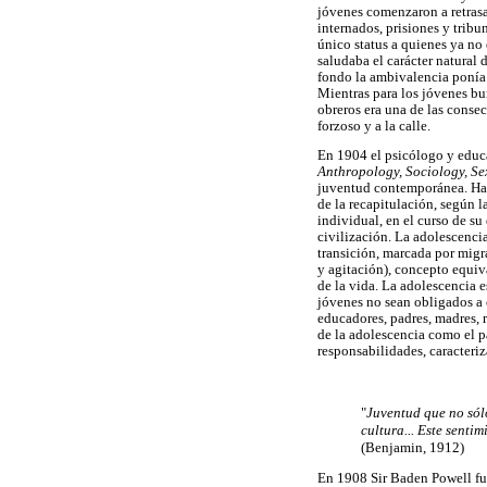
jóvenes comenzaron a retrasa
internados, prisiones y trib
único status a quienes ya no
saludaba el carácter natural 
fondo la ambivalencia ponía 
Mientras para los jóvenes bu
obreros era una de las conse
forzoso y a la calle.
En 1904 el psicólogo y educ
Anthropology, Sociology, Se
juventud contemporánea. Hall
de la recapitulación, según l
individual, en el curso de su
civilización. La adolescencia
transición, marcada por migr
y agitación), concepto equiv
de la vida. La adolescencia e
jóvenes no sean obligados a 
educadores, padres, madres, 
de la adolescencia como el pa
responsabilidades, caracteri
"
Juventud que no sólo
cultura... Este senti
(Benjamin, 1912)
En 1908 Sir Baden Powell fu