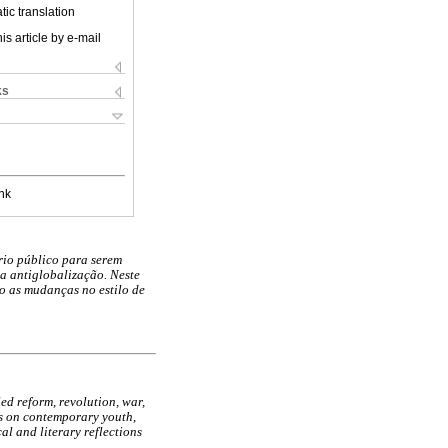
ic translation
is article by e-mail
ks
nk
rio público para serem
na antiglobalização. Neste
o as mudanças no estilo de
ed reform, revolution, war,
ies on contemporary youth,
al and literary reflections