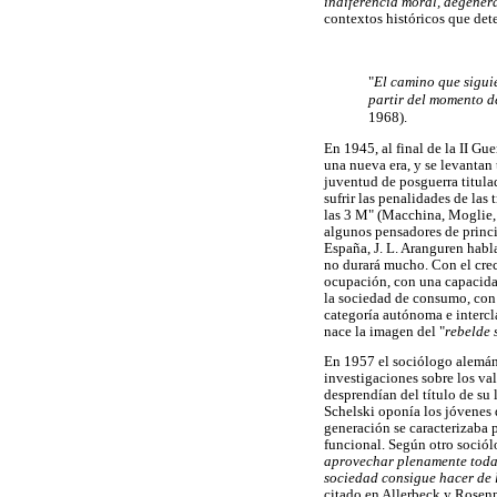
indiferencia moral, degenera
contextos históricos que det
"
El camino que sigui
partir del momento d
1968).
En 1945, al final de la II Gu
una nueva era, y se levantan
juventud de posguerra titul
sufrir las penalidades de las
las 3 M" (Macchina, Moglie, M
algunos pensadores de princip
España, J. L. Aranguren habla
no durará mucho. Con el cre
ocupación, con una capacidad
la sociedad de consumo, con 
categoría autónoma e intercla
nace la imagen del "
rebelde 
En 1957 el sociólogo alemá
investigaciones sobre los val
desprendían del título de su 
Schelski oponía los jóvenes 
generación se caracterizaba 
funcional. Según otro sociól
aprovechar plenamente todas
sociedad consigue hacer de l
citado en Allerbeck y Rosenm