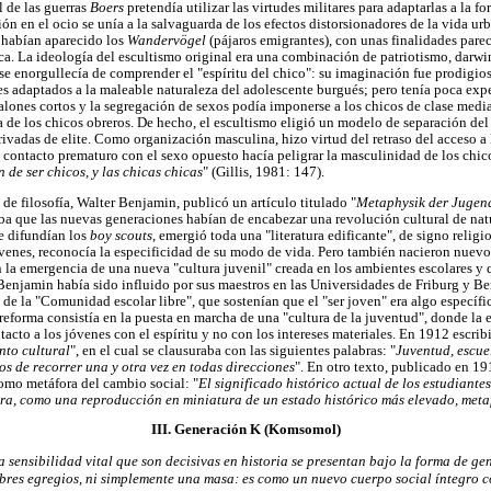
l de las guerras
Boers
pretendía utilizar las virtudes militares para adaptarlas a la f
n en el ocio se unía a la salvaguarda de los efectos distorsionadores de la vida ur
 habían aparecido los
Wandervögel
(pájaros emigrantes), con unas finalidades par
a. La ideología del escultismo original era una combinación de patriotismo, darwin
e enorgullecía de comprender el "espíritu del chico": su imaginación fue prodigio
les adaptados a la maleable naturaleza del adolescente burgués; pero tenía poca expe
alones cortos y la segregación de sexos podía imponerse a los chicos de clase media,
a de los chicos obreros. De hecho, el escultismo eligió un modelo de separación de
rivadas de elite. Como organización masculina, hizo virtud del retraso del acceso a l
l contacto prematuro con el sexo opuesto hacía peligrar la masculinidad de los chi
 de ser chicos, y las chicas chicas
" (Gillis, 1981: 147).
de filosofía, Walter Benjamin, publicó un artículo titulado "
Metaphysik der Jugen
aba que las nuevas generaciones habían de encabezar una revolución cultural de natu
e difundían los
boy scouts
, emergió toda una "literatura edificante", de signo relig
jóvenes, reconocía la especificidad de su modo de vida. Pero también nacieron nuevos
 la emergencia de una nueva "cultura juvenil" creada en los ambientes escolares y 
Benjamin había sido influido por sus maestros en las Universidades de Friburg y B
de la "Comunidad escolar libre", que sostenían que el "ser joven" era algo específi
 reforma consistía en la puesta en marcha de una "cultura de la juventud", donde la
cto a los jóvenes con el espíritu y no con los intereses materiales. En 1912 escribi
nto cultural
", en el cual se clausuraba con las siguientes palabras: "
Juventud, escue
os de recorrer una y otra vez en todas direcciones
". En otro texto, publicado en 1
omo metáfora del cambio social: "
El significado histórico actual de los estudiantes
ra, como una reproducción en miniatura de un estado histórico más elevado, meta
III. Generación K (Komsomol)
a sensibilidad vital que son decisivas en historia se presentan bajo la forma de 
res egregios, ni simplemente una masa: es como un nuevo cuerpo social íntegro co