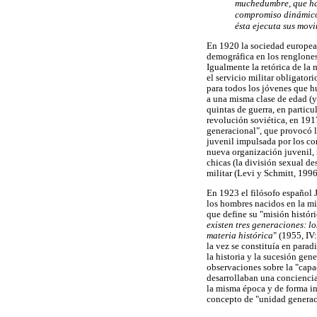
muchedumbre, que ha 
compromiso dinámico e
ésta ejecuta sus mov
En 1920 la sociedad europea 
demográfica en los renglone
Igualmente la retórica de la 
el servicio militar obligator
para todos los jóvenes que h
a una misma clase de edad (y
quintas de guerra, en particu
revolución soviética, en 191
generacional", que provocó l
juvenil impulsada por los co
nueva organización juvenil,
chicas (la división sexual d
militar (Levi y Schmitt, 1996
En 1923 el filósofo español J
los hombres nacidos en la mi
que define su "misión histór
existen tres generaciones: lo
materia histórica
" (1955, IV
la vez se constituía en para
la historia y la sucesión ge
observaciones sobre la "capa
desarrollaban una concienci
la misma época y de forma ind
concepto de "unidad genera