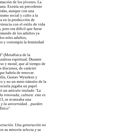
ormación de los jóvenes. La
bana. Existía un precedente
ecidas, aunque con una
ismo social y culto a la
sa en la producción de
riencia con el estilo de vida
 pero era difícil que fuese
l mundo de los adultos ya
os roles adultos,
cos y corrompía la feminidad
d
" (Metafísica de la
raleza espiritual. Durante
ioso y moral, que al tiempo de
 discursos, de carácter
que habría de renovar
erlín, Gustav Wyneken y
co y no un mero tránsito de la
 escuela jugaba un papel
ó un artículo titulado "
La
la renovada, cultura: este es
915, se avanzaba una
 y la universidad... pueden
físico
".
generación. Una generación no
n su minoría selecta y su