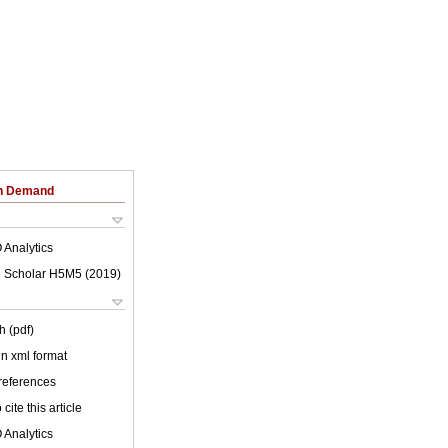
on Demand
 Analytics
 Scholar H5M5 (
2019
)
h (pdf)
 in xml format
 references
cite this article
 Analytics