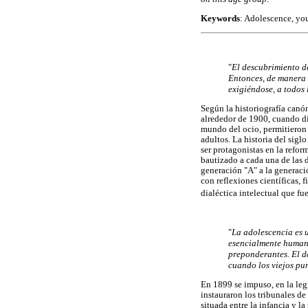
Keywords
: Adolescence, you
"
El descubrimiento de
Entonces, de manera 
exigiéndose, a todos 
Según la historiografía canón
alrededor de 1900, cuando div
mundo del ocio, permitieron q
adultos. La historia del sig
ser protagonistas en la reform
bautizado a cada una de las 
generación "A" a la generaci
con reflexiones científicas, 
dialéctica intelectual que f
"
La adolescencia es 
esencialmente humanos
preponderantes. El d
cuando los viejos pun
En 1899 se impuso, en la legi
instauraron los tribunales d
situada entre la infancia y l