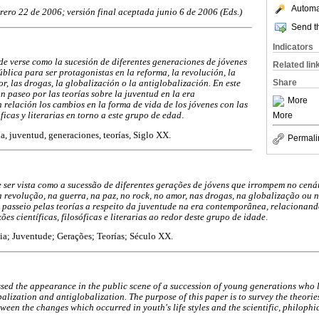
Automat
rero 22 de 2006; versión final aceptada junio 6 de 2006 (Eds.)
Send th
Indicators
de verse como la sucesión de diferentes generaciones de jóvenes
Related lin
blica para ser protagonistas en la reforma, la revolución, la
Share
mor, las drogas, la globalización o la antiglobalización. En este
n paseo por las teorías sobre la juventud en la era
More
relación los cambios en la forma de vida de los jóvenes con las
More
sóficas y literarias en torno a este grupo de edad
.
, juventud, generaciones, teorías, Siglo XX.
Permali
e ser vista como a sucessão de diferentes gerações de jóvens que irrompem no cená
 revolução, na guerra, na paz, no rock, no amor, nas drogas, na globalização ou 
 passeio pelas teorías a respeito da juventude na era contemporânea, relacionand
ões científicas, filosóficas e literarias ao redor deste grupo de idade
.
a; Juventude; Gerações; Teorías; Século XX.
ed the appearance in the public scene of a succession of young generations who l
obalization and antiglobalization. The purpose of this paper is to survey the theor
een the changes which occurred in youth's life styles and the scientific, philophic