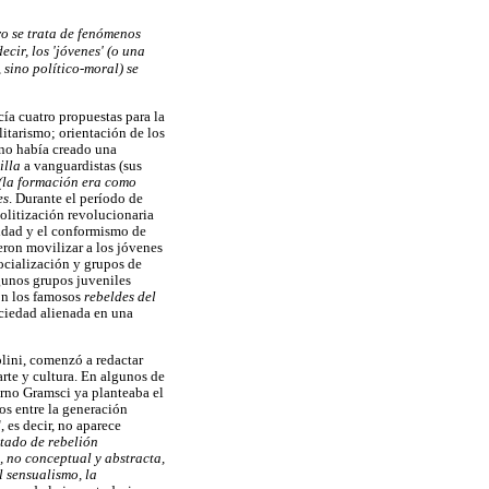
ro se trata de fenómenos
ecir, los 'jóvenes' (o una
 sino político-moral) se
cía cuatro propuestas para la
litarismo; orientación de los
iano había creado una
illa
a vanguardistas (sus
 (la formación era como
es
. Durante el período de
politización revolucionaria
vidad y el conformismo de
eron movilizar a los jóvenes
socialización y grupos de
gunos grupos juveniles
con los famosos
rebeldes del
ociedad alienada en una
lini, comenzó a redactar
 arte y cultura. En algunos de
erno Gramsci ya planteaba el
os entre la generación
 es decir, no aparece
stado de rebelión
, no conceptual y abstracta,
el sensualismo, la