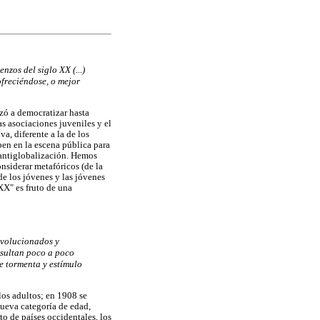
zos del siglo XX (...)
ofreciéndose, o mejor
ezó a democratizar hasta
as asociaciones juveniles y el
a, diferente a la de los
pen en la escena pública para
la antiglobalización. Hemos
nsiderar metafóricos (de la
e los jóvenes y las jóvenes
XX" es fruto de una
evolucionados y
resultan poco a poco
e tormenta y estímulo
los adultos; en 1908 se
nueva categoría de edad,
to de países occidentales, los