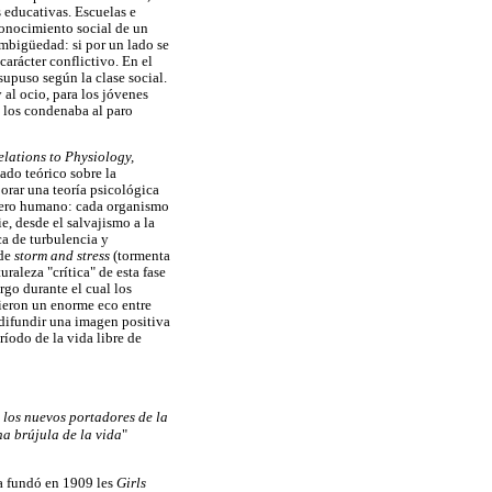
 educativas. Escuelas e
econocimiento social de un
mbigüedad: si por un lado se
carácter conflictivo. En el
upuso según la clase social.
 al ocio, para los jóvenes
y los condenaba al paro
elations to Physiology,
ado teórico sobre la
orar una teoría psicológica
género humano: cada organismo
ie, desde el salvajismo a la
ca de turbulencia y
de
storm and stress
(tormenta
raleza "crítica" de esta fase
rgo durante el cual los
ieron un enorme eco entre
 difundir una imagen positiva
ríodo de la vida libre de
e los nuevos portadores de la
na brújula de la vida
"
a fundó en 1909 les
Girls