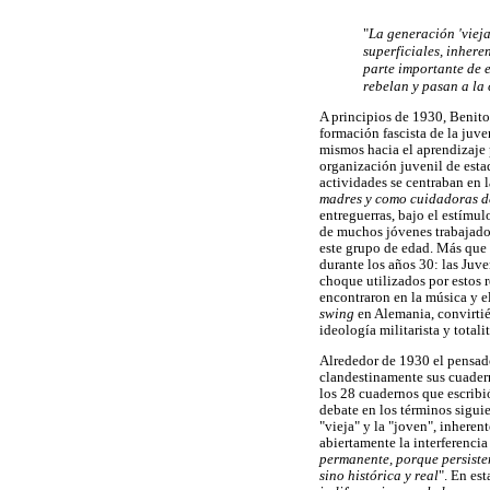
"
La generación 'vieja
superficiales, inheren
parte importante de e
rebelan y pasan a la 
A principios de 1930, Benito
formación fascista de la juve
mismos hacia el aprendizaje p
organización juvenil de esta
actividades se centraban en l
madres y como cuidadoras de
entreguerras, bajo el estímul
de muchos jóvenes trabajador
este grupo de edad. Más que 
durante los años 30: las Juve
choque utilizados por estos 
encontraron en la música y e
swing
en Alemania, convirtié
ideología militarista y total
Alrededor de 1930 el pensado
clandestinamente sus cuader
los 28 cuadernos que escribi
debate en los términos siguie
"vieja" y la "joven", inheren
abiertamente la interferencia
permanente, porque persisten
sino histórica y real
". En es