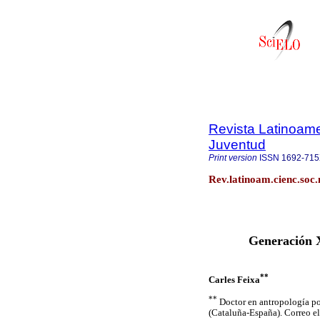
Revista Latinoame
Juventud
Print version
ISSN
1692-71
Rev.latinoam.cienc.soc.
Generación X
**
Carles Feixa
**
Doctor en antropología por
(Cataluña-España). Correo e