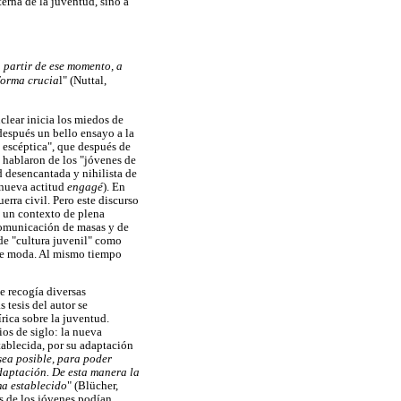
nterna de la juventud, sino a
 partir de ese momento, a
forma crucia
l" (Nuttal,
clear inicia los miedos de
después un bello ensayo a la
 escéptica", que después de
s hablaron de los "jóvenes de
d desencantada y nihilista de
 nueva actitud
engagé
). En
erra civil. Pero este discurso
 un contexto de plena
 comunicación de masas y de
de "cultura juvenil" como
d de moda. Al mismo tiempo
e recogía diversas
 tesis del autor se
rica sobre la juventud.
os de siglo: la nueva
tablecida, por su adaptación
sea posible, para poder
daptación. De esta manera la
ma establecido
" (Blücher,
as de los jóvenes podían