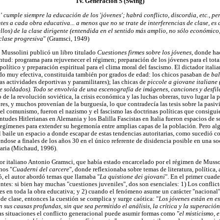
IV. Generación S (Swing)
' cumple siempre la educación de los 'jóvenes'; habrá conflicto, discordia, etc., pe
tes a cada obra educativa... a menos que no se trate de interferencias de clase, es d
llos) de la clase dirigente (entendida en el sentido más amplio, no sólo económico,
clase progresiva
" (Gramsci, 1949)
 Mussolini publicó un libro titulado
Cuestiones firmes sobre los jóvenes
, donde ha
ntud: programa para rejuvenecer el régimen; preparación de los jóvenes para el tota
olítico y preparación espiritual para el clima moral del fascismo. El dictador ital
do muy efectiva, constituida también por grados de edad: los chicos pasaban de
bal
as actividades deportivas y paramilitares); las chicas de
piccole a giovane italiane
 soldados). Todo se envolvía de una escenografía de imágenes, canciones y desfil
o de la revolución soviética, la crisis económica y las luchas obreras, tuvo lugar la 
es, y muchos provenían de la burguesía, lo que contradecía las tesis sobre la pasi
el comunismo, fueron el nazismo y el fascismo las doctrinas políticas que consigui
ntudes Hitlerianas en Alemania y los Balilla Fascistas en Italia fueron espacios de 
regímenes para extender su hegemonía entre amplias capas de la población. Pero al
l baile un espacio a donde escapar de estas tendencias autoritarias, como sucedió 
ndose a finales de los años 30 en el único referente de disidencia posible en una s
itaria (Michaud, 1996).
r italiano Antonio Gramsci, que había estado encarcelado por el régimen de Musso
nos "
Cuaderni del carcere
", donde reflexionaba sobre temas de literatura, política,
ó, el autor abordó temas que llamaba "
La quistione dei giovani
". En el primer cuad
ntes: si bien hay muchas "cuestiones juveniles", dos son esenciales: 1) Los conflict
tes en toda la obra educativa; y 2) cuando el fenómeno asume un carácter "nacional",
 de clase, entonces la cuestión se complica y surge caótica: "
Los jóvenes están en e
 sus causas profundas, sin que sea permitido el análisis, la crítica y la superación
tas situaciones el conflicto generacional puede asumir formas como "
el misticismo, 