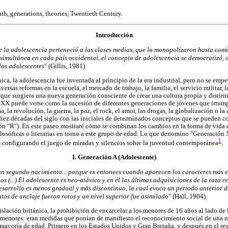
th, generations, theories, Twentieth Century.
Introducción
 la adolescencia perteneció a las clases medias, que lo monopolizaron hasta comien
simultánea en cada país occidental, el concepto de adolescencia se democratizó, 
los adolescentes
" (Gillis, 1981)
ica, la adolescencia fue inventada al principio de la era industrial, pero no se emp
ersas reformas en la escuela, el mercado de trabajo, la familia, el servicio militar, l
ue surgiera una nueva generación consciente de crear una cultura propia y distintiv
lo XX puede verse como la sucesión de diferentes generaciones de jóvenes que irrum
a, la revolución, la guerra, la paz, el rock, el amor, las drogas, la globalización o 
diez décadas del siglo con las iniciales de determinados conceptos que se pueden co
ón "R"). En este paseo mostraré cómo se combinan los cambios en la forma de vida d
filosóficas o literarias en torno a este grupo de edad. Lo que denomino "Generación 
1
ue configurando el juego de miradas y silencios sobre la juventud contemporánea
.
I. Generación A (Adolescente)
un segundo nacimiento... porque es entonces cuando aparecen los caracteres más 
 (...) El adolescente es neo-atávico y en él las últimas adquisiciones de la raza 
esarrollo es menos gradual y más discontinuo, lo cual evoca un periodo anterior d
tos de anclaje fueron rotos y un nivel superior fue asimilado
" (Hall, 1904)
slación británica, la prohibición de encarcelar a los menores de 16 años al lado de 
e menores: eran medidas que ponían de manifiesto el reconocimiento social de una 
a mayoría de edad. Primero en los Estados Unidos y Gran Bretaña, y después en el res