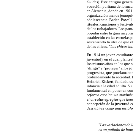
Guides
). Este antiguo genera
vocación puritana de formació
en Alemania, donde en 1901
organización menos jerárquic
adolescencia. Baden-Powell s
rituales, canciones y festiva
de los trabajadores. Los pant
popular entre la gran mayorí
establecido en las escuelas p
sosteniendo la idea de que e
de las chicas: "
Los chicos han
En 1914 un joven estudiante 
juventud), en el cual plante
los mismos años en los que s
"dirigir" y "proteger" a los 
progresista, que proclamaban
profundamente la sociedad. 
Heinrich Rickert, fundadores 
infancia a la edad adulta. Su
fundamental en poner en conta
reforma escolar: un movimie
el circulus egregius que hem
concepción de la juventud c
describirse como una metáfo
"
Las variaciones de l
es un puñado de homb