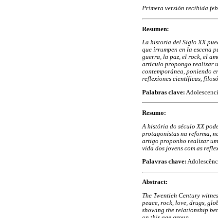
Primera versión recibida feb
Resumen:
La historia del Siglo XX pue
que irrumpen en la escena pú
guerra, la paz, el rock, el a
artículo propongo realizar u
contemporánea, poniendo en 
reflexiones científicas, filo
Palabras clave:
Adolescencia
Resumo:
A história do século XX pod
protagonistas na reforma, na
artigo proponho realizar um
vida dos jovens com as reflex
Palavras chave:
Adolescênci
Abstract:
The Twentieh Century witness
peace, rock, love, drugs, gl
showing the relationship betw
on this age group
.