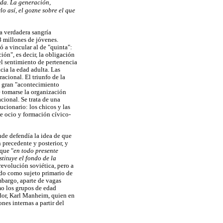
ada. La generación,
o así, el gozne sobre el que
a verdadera sangría
 millones de jóvenes.
ó a vincular al de "quinta":
ión", es decir, la obligación
el sentimiento de pertenencia
ia la edad adulta. Las
racional. El triunfo de la
o gran "acontecimiento
e tomarse la organización
cional. Se trata de una
ucionario: los chicos y las
de ocio y formación cívico-
nde defendía la idea de que
precedente y posterior, y
 que "
en todo presente
stituye el fondo de la
revolución soviética, pero a
ado como sujeto primario de
mbargo, aparte de vagas
mo los grupos de edad
dor, Karl Manheim, quien en
nes internas a partir del