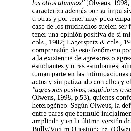
los otros alumnos"
(Olweus, 1998, p
caracteriza además por su impulsi
u otras y por tener muy poca empat
caso de los muchachos suelen ser f
tener una opinión positiva de sí 
cols., 1982; Lagerspetz & cols., 1
comprensión de este fenómeno pon
a la existencia de agresores o agre
estudiantes y otras estudiantes, aún
toman parte en las intimidaciones 
actos y simpatizando con ellos y el
"agresores pasivos, seguidores o s
Olweus, 1998, p.53), quienes conf
heterogéneo. Según Olweus, la def
entre pares que formuló inicialme
ampliado y en la última versión d
Bully/Victim Questionaire, (Olweu