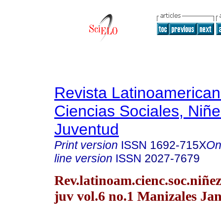
Revista Latinoamerica
Ciencias Sociales, Niñe
Juventud
Print version
ISSN
1692-715X
On
line version
ISSN
2027-7679
Rev.latinoam.cienc.soc.niñe
juv vol.6 no.1 Manizales Ja