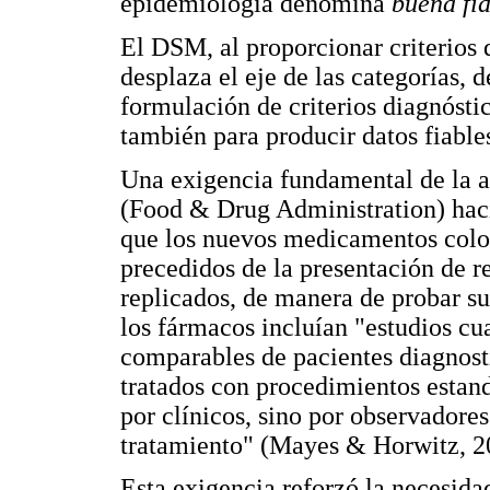
epidemiología denomina
buena fid
El DSM, al proporcionar criterios d
desplaza el eje de las categorías, d
formulación de criterios diagnósti
también para producir datos fiable
Una exigencia fundamental de la 
(Food & Drug Administration) hacia
que los nuevos medicamentos colo
precedidos de la presentación de r
replicados, de manera de probar su
los fármacos incluían "estudios cu
comparables de pacientes diagnost
tratados con procedimientos estand
por clínicos, sino por observadores
tratamiento" (Mayes & Horwitz, 20
Esta exigencia reforzó la necesida