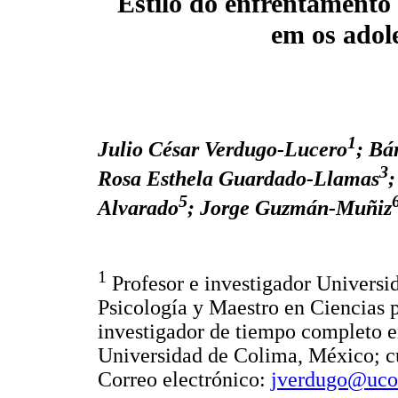
Estilo do enfrentamento 
em os adol
1
Julio César Verdugo-Lucero
; Bá
3
Rosa Esthela Guardado-Llamas
5
Alvarado
; Jorge Guzmán-Muñiz
1
Profesor e investigador Universi
Psicología y Maestro en Ciencias 
investigador de tiempo completo en
Universidad de Colima, México; c
Correo electrónico:
jverdugo@uco