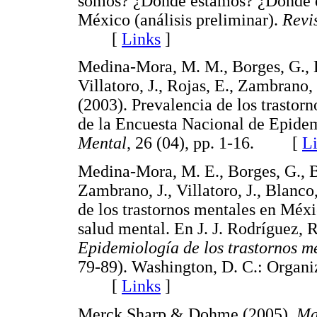
somos? ¿Dónde estamos? ¿Dónde de
México (análisis preliminar).
Revi
[
Links
]
Medina-Mora, M. M., Borges, G., Lar
Villatoro, J., Rojas, E., Zambrano,
(2003). Prevalencia de los trastorn
de la Encuesta Nacional de Epidem
Mental
, 26 (04), pp. 1-16. [
L
Medina-Mora, M. E., Borges, G., Ben
Zambrano, J., Villatoro, J., Blanco
de los trastornos mentales en Méxi
salud mental. En J. J. Rodríguez, 
Epidemiología de los trastornos m
79-89). Washington, D. C.: Organi
[
Links
]
Merck Sharp & Dohme (2005).
Ma