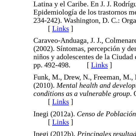
Latina y el Caribe. En J. J. Rodrí
Epidemiología de los trastornos me
234-242). Washington, D. C.: Orga
[
Links
]
Caraveo-Anduaga, J. J., Colmenar
(2002). Síntomas, percepción y de
niños y adolescentes de la Ciudad
pp. 492-498. [
Links
]
Funk, M., Drew, N., Freeman, M.,
(2010).
Mental health and develop
conditions as a vulnerable group
.
[
Links
]
Inegi (2012a).
Censo de Población
[
Links
]
Inegi (2012b).
Principales resulta