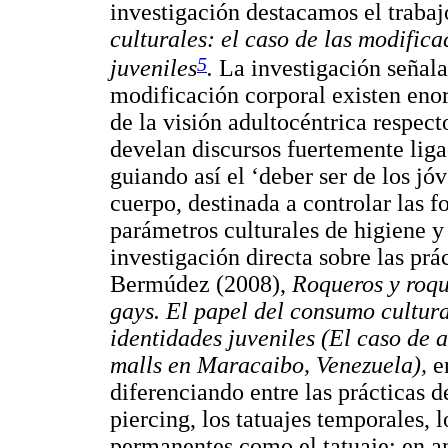
investigación destacamos el traba
culturales: el caso de las modifica
5
juveniles
.
La investigación señala 
modificación corporal existen eno
de la visión adultocéntrica respecto
develan discursos fuertemente liga
guiando así el ‘deber ser de los jó
cuerpo, destinada a controlar las f
parámetros culturales de higiene 
investigación directa sobre las pr
Bermúdez (2008),
Roqueros y roque
gays. El papel del consumo cultura
identidades juveniles (El caso de 
malls en Maracaibo, Venezuela),
e
diferenciando entre las prácticas d
piercing, los tatuajes temporales, 
permanentes como el tatuaje; en am